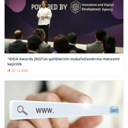
“IDDA Awards 2023”ün qaliblərinin mükafatlandırma mərasimi
keçirilib
01-12-2023