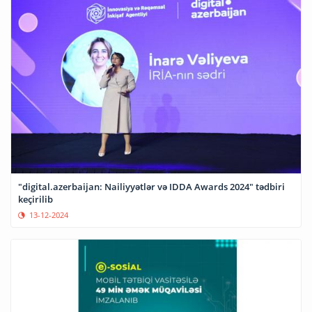
"digital.azerbaijan: Nailiyyətlər və IDDA Awards 2024" tədbiri
keçirilib
13-12-2024