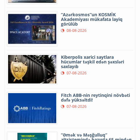
“Azərkosmos”un KOSMİK
Akademiyası mükafata layiq
görülüb
08-08-2026
Kiberpolis xarici saytlara
hücumlar təşkil edən şəxsləri
saxlayıb
07-08-2026
Fitch ABB-nin reytinqini növbəti
dəfə yüksəltdi!
07-08-2026
“Əmək və Məşğulluq”
altsistemində hazırda 65 mindən