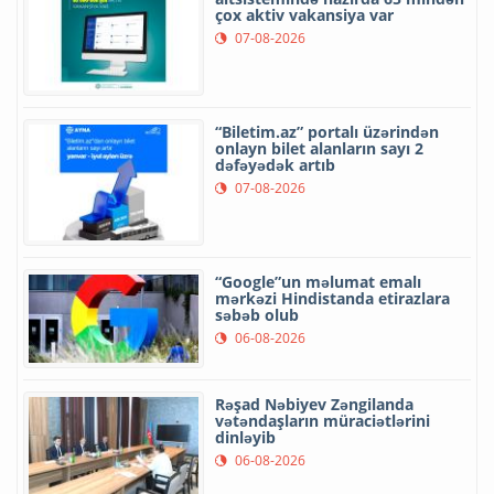
çox aktiv vakansiya var
07-08-2026
“Biletim.az” portalı üzərindən
onlayn bilet alanların sayı 2
dəfəyədək artıb
07-08-2026
“Google”un məlumat emalı
mərkəzi Hindistanda etirazlara
səbəb olub
06-08-2026
Rəşad Nəbiyev Zəngilanda
vətəndaşların müraciətlərini
dinləyib
06-08-2026