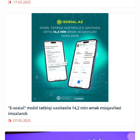
17-03-2025
“E-sosial” mobil tətbiqi vasitəsilə 14,2 min əmək müqaviləsi
imzalanıb
07-05-2025