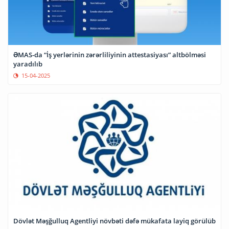
ƏMAS-da “İş yerlərinin zərərliliyinin attestasiyası” altbölməsi
yaradılıb
15-04-2025
Dövlət Məşğulluq Agentliyi növbəti dəfə mükafata layiq görülüb