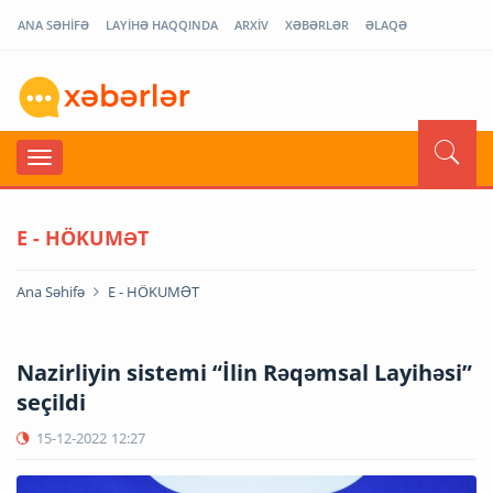
ANA SƏHİFƏ
LAYİHƏ HAQQINDA
ARXİV
XƏBƏRLƏR
ƏLAQƏ
E - HÖKUMƏT
Ana Səhifə
E - HÖKUMƏT
Nazirliyin sistemi “İlin Rəqəmsal Layihəsi”
seçildi
15-12-2022
12:27