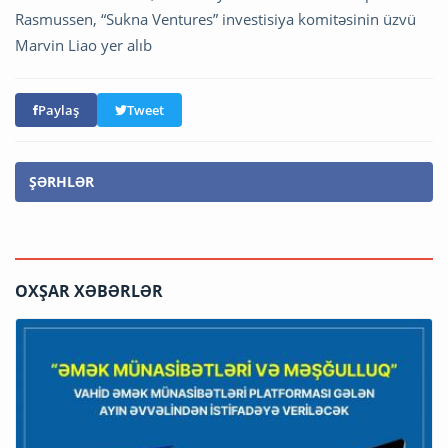
Rasmussen, “Sukna Ventures” investisiya komitəsinin üzvü
Marvin Liao yer alıb
Paylaş
Tweet
ŞƏRHLƏR
OXŞAR XƏBƏRLƏR