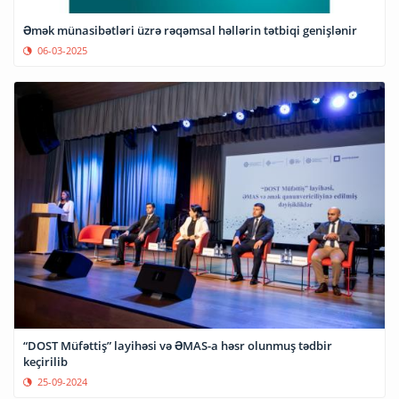
Əmək münasibətləri üzrə rəqəmsal həllərin tətbiqi genişlənir
06-03-2025
“DOST Müfəttiş” layihəsi və ƏMAS-a həsr olunmuş tədbir
keçirilib
25-09-2024