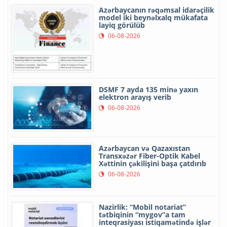
Azərbaycanın rəqəmsal idarəçilik
model iki beynəlxalq mükafata
layiq görülüb
06-08-2026
DSMF 7 ayda 135 minə yaxın
elektron arayış verib
06-08-2026
Azərbaycan və Qazaxıstan
Transxəzər Fiber-Optik Kabel
Xəttinin çəkilişini başa çatdırıb
06-08-2026
Nazirlik: “Mobil notariat”
tətbiqinin “mygov”a tam
inteqrasiyası istiqamətində işlər