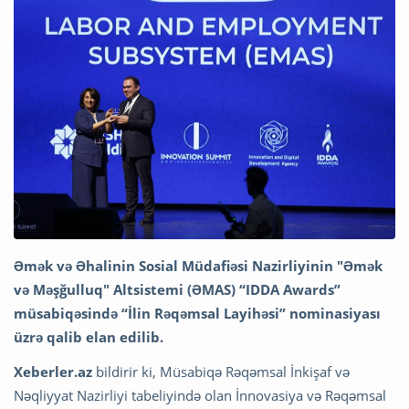
Əmək və Əhalinin Sosial Müdafiəsi Nazirliyinin "Əmək
və Məşğulluq" Altsistemi (ƏMAS) “IDDA Awards”
müsabiqəsində “İlin Rəqəmsal Layihəsi” nominasiyası
üzrə qalib elan edilib.
Xeberler.az
bildirir ki, Müsabiqə Rəqəmsal İnkişaf və
Nəqliyyat Nazirliyi tabeliyində olan İnnovasiya və Rəqəmsal