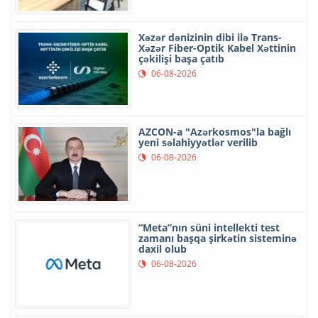
Xəzər dənizinin dibi ilə Trans-
Xəzər Fiber-Optik Kabel Xəttinin
çəkilişi başa çatıb
06-08-2026
AZCON-a "Azərkosmos"la bağlı
yeni səlahiyyətlər verilib
06-08-2026
“Meta”nın süni intellekti test
zamanı başqa şirkətin sisteminə
daxil olub
06-08-2026