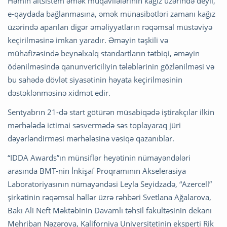
Həmin altsistem əmək müqavilələrinin kağız üzərində deyil,
e-qaydada bağlanmasına, əmək münasibətləri zamanı kağız
üzərində aparılan digər əməliyyatların rəqəmsal müstəviyə
keçirilməsinə imkan yaradır. Əməyin təşkili və
mühafizəsində beynəlxalq standartların tətbiqi, əməyin
ödənilməsində qanunvericiliyin tələblərinin gözlənilməsi və
bu sahədə dövlət siyasətinin həyata keçirilməsinin
dəstəklənməsinə xidmət edir.
Sentyabrın 21-də start götürən müsabiqədə iştirakçılar ilkin
mərhələdə ictimai səsvermədə səs toplayaraq jüri
dəyərləndirməsi mərhələsinə vəsiqə qazanıblar.
“IDDA Awards”ın münsiflər heyətinin nümayəndələri
arasında BMT-nin İnkişaf Proqramının Akselerasiya
Laboratoriyasının nümayəndəsi Leyla Seyidzadə, “Azercell”
şirkətinin rəqəmsal həllər üzrə rəhbəri Svetlana Ağalarova,
Bakı Ali Neft Məktəbinin Davamlı təhsil fakultəsinin dekanı
Mehriban Nəzərova, Kaliforniya Universitetinin eksperti Rik