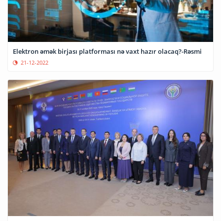
Elektron əmək birjası platforması nə vaxt hazır olacaq?-Rəsmi
21-12-2022