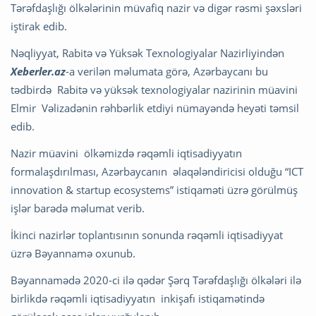
Tərəfdaşlığı ölkələrinin müvafiq nazir və digər rəsmi şəxsləri
iştirak edib.
Nəqliyyat, Rabitə və Yüksək Texnologiyalar Nazirliyindən
Xeberler.az
-a verilən məlumata görə, Azərbaycanı bu
tədbirdə Rabitə və yüksək texnologiyalar nazirinin müavini
Elmir Vəlizadənin rəhbərlik etdiyi nümayəndə heyəti təmsil
edib.
Nazir müavini ölkəmizdə rəqəmli iqtisadiyyatın
formalaşdırılması, Azərbaycanın əlaqələndiricisi olduğu “ICT
innovation & startup ecosystems” istiqaməti üzrə görülmüş
işlər barədə məlumat verib.
İkinci nazirlər toplantısının sonunda rəqəmli iqtisadiyyat
üzrə Bəyannamə oxunub.
Bəyannamədə 2020-ci ilə qədər Şərq Tərəfdaşlığı ölkələri ilə
birlikdə rəqəmli iqtisadiyyatın inkişafı istiqamətində