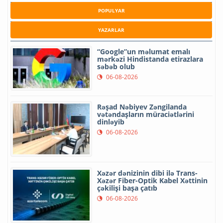
POPULYAR
YAZARLAR
“Google”un məlumat emalı
mərkəzi Hindistanda etirazlara
səbəb olub
06-08-2026
Rəşad Nəbiyev Zəngilanda
vətəndaşların müraciətlərini
dinləyib
06-08-2026
Xəzər dənizinin dibi ilə Trans-
Xəzər Fiber-Optik Kabel Xəttinin
çəkilişi başa çatıb
06-08-2026