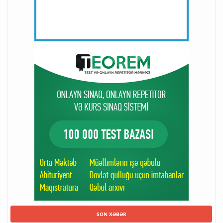
SON XƏBƏR