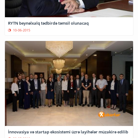
RYTN beynəlxalq tədbirdə təmsil olunacaq
10-06-2015
İnnovasiya və startap ekosistemi üzrə layihələr müzakirə edilib