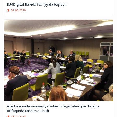
EU4Digital Bakıda fəaliyyətə başlayır
31-05-2019
Azərbaycanda innovasiya sahəsində görülən işlər Avropa
İttifaqında təqdim olunub
18-12-2018