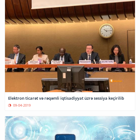
Elektron ticarət və rəqəmli iqtisadiyyat üzrə sessiya keçirilib
09-04-2019