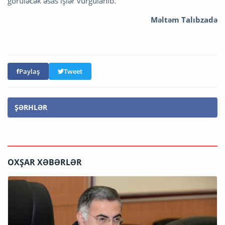
görüləcək əsas işlər vurğulanıb.
Məltəm Talıbzadə
Paylaş
Tweet
ŞƏRHLƏR
OXŞAR XƏBƏRLƏR