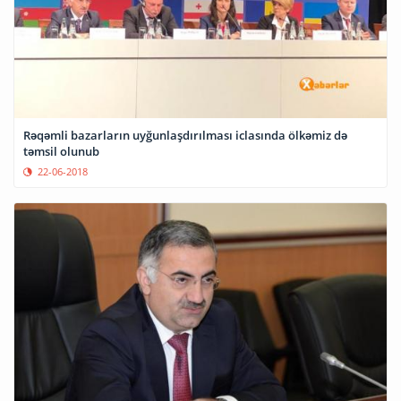
Rəqəmli bazarların uyğunlaşdırılması iclasında ölkəmiz də
təmsil olunub
22-06-2018