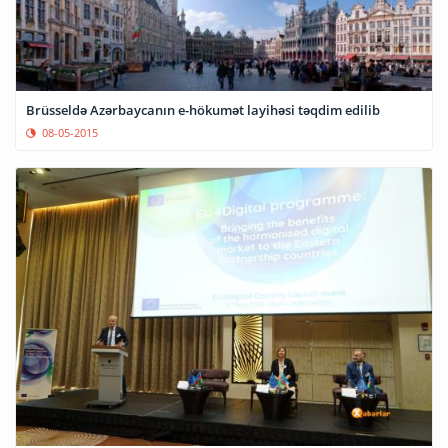
Brüsseldə Azərbaycanın e-hökumət layihəsi təqdim edilib
08-05-2015