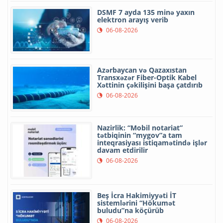
DSMF 7 ayda 135 minə yaxın
elektron arayış verib
06-08-2026
Azərbaycan və Qazaxıstan
Transxəzər Fiber-Optik Kabel
Xəttinin çəkilişini başa çatdırıb
06-08-2026
Nazirlik: “Mobil notariat”
tətbiqinin “mygov”a tam
inteqrasiyası istiqamətində işlər
davam etdirilir
06-08-2026
Beş İcra Hakimiyyəti İT
sistemlərini “Hökumət
buludu”na köçürüb
06-08-2026