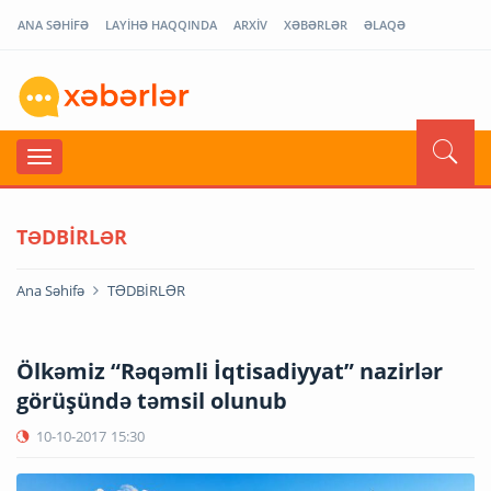
ANA SƏHİFƏ
LAYİHƏ HAQQINDA
ARXİV
XƏBƏRLƏR
ƏLAQƏ
TƏDBİRLƏR
Ana Səhifə
TƏDBİRLƏR
Ölkəmiz “Rəqəmli İqtisadiyyat” nazirlər
görüşündə təmsil olunub
10-10-2017
15:30