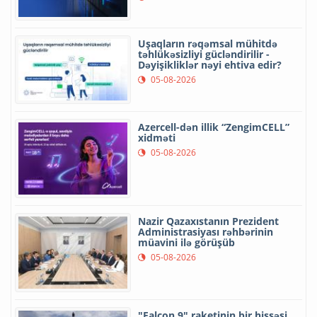
Uşaqların rəqəmsal mühitdə
təhlükəsizliyi gücləndirilir -
Dəyişikliklər nəyi ehtiva edir?
05-08-2026
Azercell-dən illik “ZengimCELL”
xidməti
05-08-2026
Nazir Qazaxıstanın Prezident
Administrasiyası rəhbərinin
müavini ilə görüşüb
05-08-2026
"Falcon 9" raketinin bir hissəsi