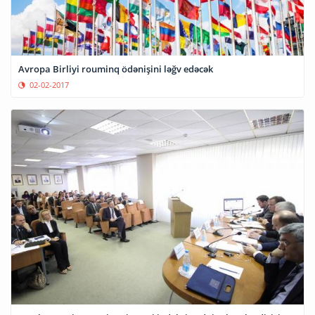
Avropa Birliyi rouminq ödənişini ləğv edəcək
02-02-2017