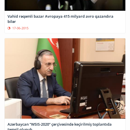
Vahid rəqəmli bazar Avropaya 415 milyard avro qazandıra
bilər
17-06-2015
Azərbaycan “WSIS-2020” çərçivəsində keçirilmiş toplantıda
təmsil olunub