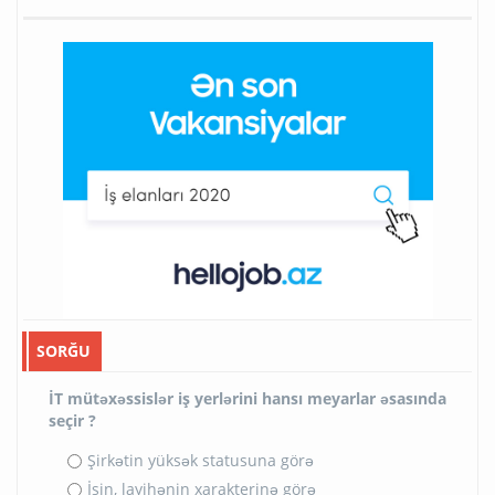
SORĞU
İT mütəxəssislər iş yerlərini hansı meyarlar əsasında
seçir ?
Şirkətin yüksək statusuna görə
İşin, layihənin xarakterinə görə