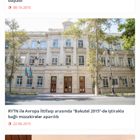
başladı
08-10-2010
RYTN ilə Avropa İttifaqı arasında “Bakutel 2015”-də iştirakla
bağlı müzakirələr aparılıb
22-06-2015