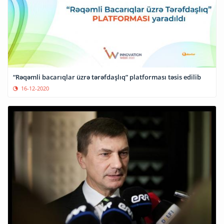
“Rəqəmli bacarıqlar üzrə tərəfdaşlıq” platforması təsis edilib
16-12-2020