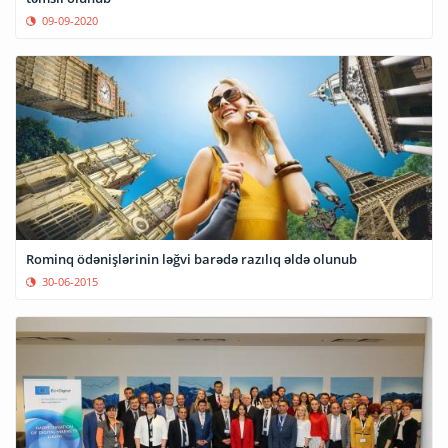
09-09-2020
Rominq ödənişlərinin ləğvi barədə razılıq əldə olunub
30-06-2015