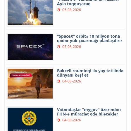
Ayla toqquşacaq
05-08-2026
“SpaceX” orbitə 10 milyon tona
qədər yük çıxarmağı planlaşdırır
05-08-2026
Bakcell rouminqi ilə yay tətilində
dünyanı kəşf et
04-08-2026
Vətəndaşlar “mygov” üzərindən
FHN-ə müraciət edə biləcəklər
04-08-2026