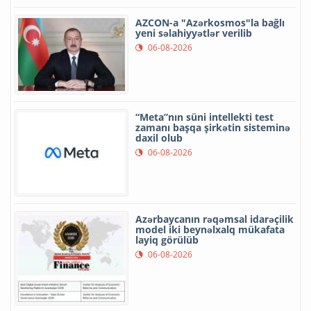
AZCON-a "Azərkosmos"la bağlı
yeni səlahiyyətlər verilib
06-08-2026
“Meta”nın süni intellekti test
zamanı başqa şirkətin sisteminə
daxil olub
06-08-2026
Azərbaycanın rəqəmsal idarəçilik
model iki beynəlxalq mükafata
layiq görülüb
06-08-2026