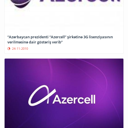
“Azərbaycan prezidenti “Azercell” şirkətinə 3G lisenziyasının
verilməsinə dair göstəriş verib”
24-11-2010