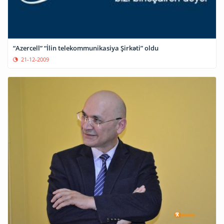
“Azercell” “İlin telekommunikasiya Şirkəti” oldu
21-12-2009