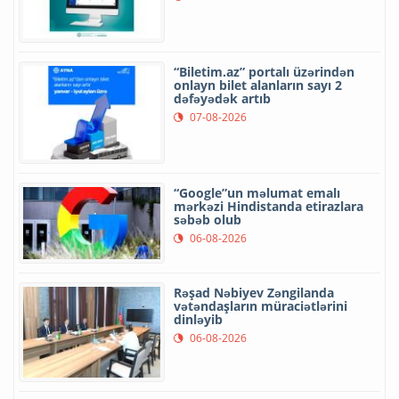
“Biletim.az” portalı üzərindən
onlayn bilet alanların sayı 2
dəfəyədək artıb
07-08-2026
“Google”un məlumat emalı
mərkəzi Hindistanda etirazlara
səbəb olub
06-08-2026
Rəşad Nəbiyev Zəngilanda
vətəndaşların müraciətlərini
dinləyib
06-08-2026