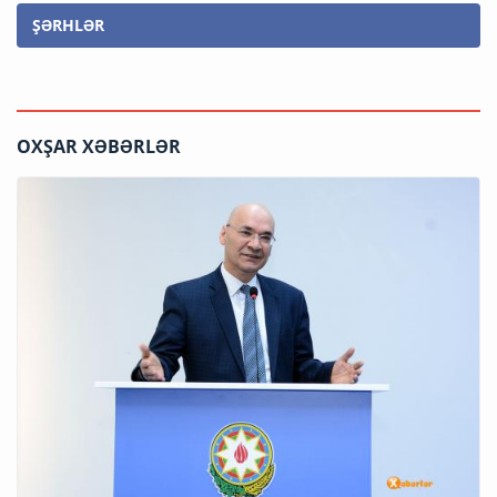
ŞƏRHLƏR
OXŞAR XƏBƏRLƏR