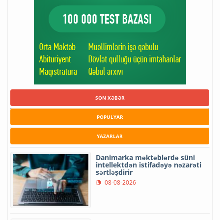
SON XƏBƏR
POPULYAR
YAZARLAR
Danimarka məktəblərdə süni
intellektdən istifadəyə nəzarəti
sərtləşdirir
08-08-2026