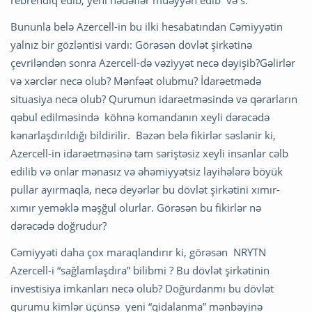
rebrendiq edib, yeni hədəflər müəyyən edib və s.
Bununla belə Azercell-in bu ilki hesabatından Cəmiyyətin
yalnız bir gözləntisi vardı: Görəsən dövlət şirkətinə
çevriləndən sonra Azercell-də vəziyyət necə dəyişib?Gəlirlər
və xərclər necə olub? Mənfəət olubmu? İdarəetmədə
situasiya necə olub? Qurumun idarəetməsində və qərarların
qəbul edilməsində köhnə komandanın xeyli dərəcədə
kənarlaşdırıldığı bildirilir. Bəzən belə fikirlər səslənir ki,
Azercell-in idarəetməsinə tam səriştəsiz xeyli insanlar cəlb
edilib və onlar mənasız və əhəmiyyətsiz layihələrə böyük
pullar ayırmaqla, necə deyərlər bu dövlət şirkətini xımır-
xımır yeməklə məşğul olurlar. Görəsən bu fikirlər nə
dərəcədə doğrudur?
Cəmiyyəti daha çox maraqlandırır ki, görəsən NRYTN
Azercell-i “sağlamlaşdıra” bilibmi ? Bu dövlət şirkətinin
investisiya imkanları necə olub? Doğurdanmı bu dövlət
qurumu kimlər üçünsə yeni “qidalanma” mənbəyinə