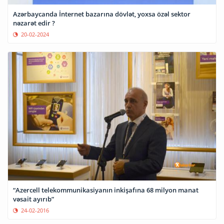
Azərbaycanda İnternet bazarına dövlət, yoxsa özəl sektor
nəzarət edir ?
20-02-2024
“Azercell telekommunikasiyanın inkişafına 68 milyon manat
vəsait ayırıb”
24-02-2016