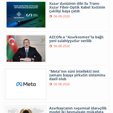
Xəzər dənizinin dibi ilə Trans-
Xəzər Fiber-Optik Kabel Xəttinin
çəkilişi başa çatıb
06-08-2026
AZCON-a "Azərkosmos"la bağlı
yeni səlahiyyətlər verilib
06-08-2026
“Meta”nın süni intellekti test
zamanı başqa şirkətin sisteminə
daxil olub
06-08-2026
Azərbaycanın rəqəmsal idarəçilik
model iki beynəlxalq mükafata