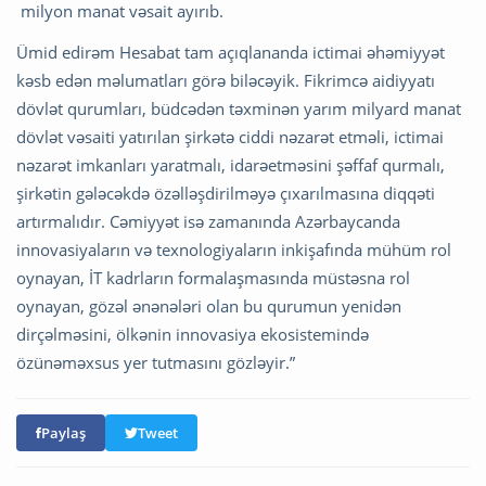
milyon manat vəsait ayırıb.
Ümid edirəm Hesabat tam açıqlananda ictimai əhəmiyyət
kəsb edən məlumatları görə biləcəyik. Fikrimcə aidiyyatı
dövlət qurumları, büdcədən təxminən yarım milyard manat
dövlət vəsaiti yatırılan şirkətə ciddi nəzarət etməli, ictimai
nəzarət imkanları yaratmalı, idarəetməsini şəffaf qurmalı,
şirkətin gələcəkdə özəlləşdirilməyə çıxarılmasına diqqəti
artırmalıdır. Cəmiyyət isə zamanında Azərbaycanda
innovasiyaların və texnologiyaların inkişafında mühüm rol
oynayan, İT kadrların formalaşmasında müstəsna rol
oynayan, gözəl ənənələri olan bu qurumun yenidən
dirçəlməsini, ölkənin innovasiya ekosistemində
özünəməxsus yer tutmasını gözləyir.”
Paylaş
Tweet