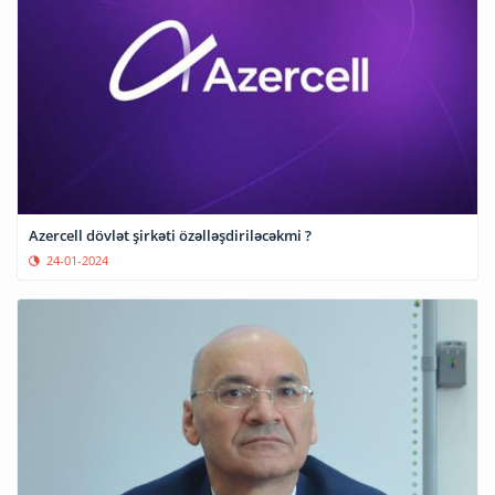
Azercell dövlət şirkəti özəlləşdiriləcəkmi ?
24-01-2024