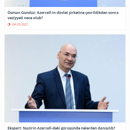
Osman Gündüz: Azercell-in dövlət şirkətinə çevrildikdən sonra
vəziyyəti necə olub?
04-03-2021
Ekspert: Nazirin Azercell-dəki görüşündə nələrdən danışılıb?