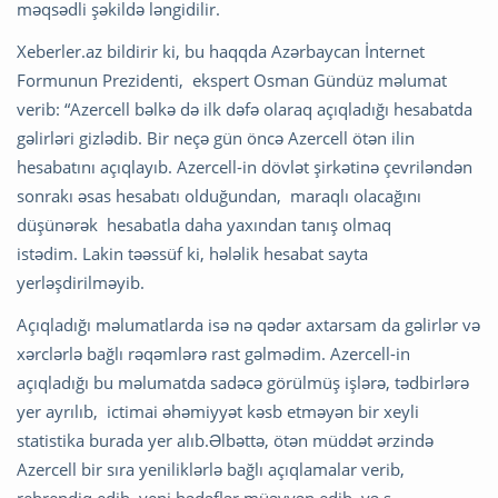
məqsədli şəkildə ləngidilir.
Xeberler.az bildirir ki, bu haqqda Azərbaycan İnternet
Formunun Prezidenti, ekspert Osman Gündüz məlumat
verib: “Azercell bəlkə də ilk dəfə olaraq açıqladığı hesabatda
gəlirləri gizlədib. Bir neçə gün öncə Azercell ötən ilin
hesabatını açıqlayıb. Azercell-in dövlət şirkətinə çevriləndən
sonrakı əsas hesabatı olduğundan, maraqlı olacağını
düşünərək hesabatla daha yaxından tanış olmaq
istədim. Lakin təəssüf ki, hələlik hesabat sayta
yerləşdirilməyib.
Açıqladığı məlumatlarda isə nə qədər axtarsam da gəlirlər və
xərclərlə bağlı rəqəmlərə rast gəlmədim. Azercell-in
açıqladığı bu məlumatda sadəcə görülmüş işlərə, tədbirlərə
yer ayrılıb, ictimai əhəmiyyət kəsb etməyən bir xeyli
statistika burada yer alıb.Əlbəttə, ötən müddət ərzində
Azercell bir sıra yeniliklərlə bağlı açıqlamalar verib,