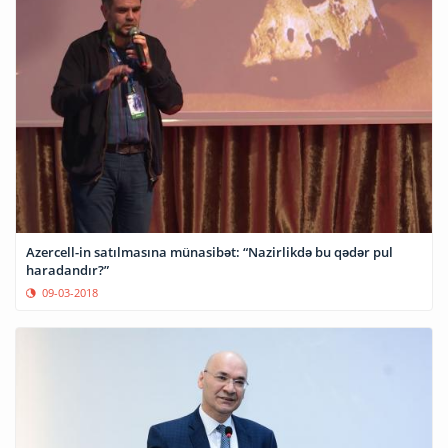
Azercell-in satılmasına münasibət: “Nazirlikdə bu qədər pul
haradandır?”
09-03-2018