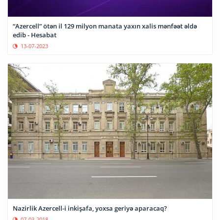
“Azercell” ötən il 129 milyon manata yaxın xalis mənfəət əldə
edib - Hesabat
13-07-2023
Nazirlik Azercell-i inkişafa, yoxsa geriyə aparacaq?
07-03-2018