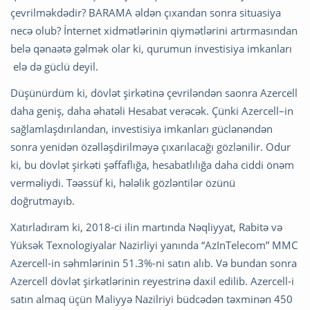
çevrilməkdədir? BARAMA əldən çıxandan sonra situasiya
necə olub? İnternet xidmətlərinin qiymətlərini artırmasından
belə qənaətə gəlmək olar ki, qurumun investisiya imkanları
elə də güclü deyil.
Düşünürdüm ki, dövlət şirkətinə çevriləndən saonra Azercell
daha geniş, daha əhatəli Hesabat verəcək. Çünki Azercell–in
sağlamlaşdırılandan, investisiya imkanları güclənəndən
sonra yenidən özəlləşdirilməyə çıxarılacağı gözlənilir. Odur
ki, bu dövlət şirkəti şəffaflığa, hesabatlılığa daha ciddi önəm
verməliydi. Təəssüf ki, hələlik gözləntilər özünü
doğrutmayıb.
Xatırladıram ki, 2018-ci ilin martında Nəqliyyat, Rabitə və
Yüksək Texnologiyalar Nazirliyi yanında “AzInTelecom” MMC
Azercell-in səhmlərinin 51.3%-ni satın alıb. Və bundan sonra
Azercell dövlət şirkətlərinin reyestrinə daxil edilib. Azercell-i
satın almaq üçün Maliyyə Nazilriyi büdcədən təxminən 450