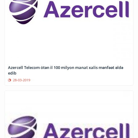
Azercell Telecom ötən il 100 milyon manat xalis mənfəət əldə
edib
28-03-2019