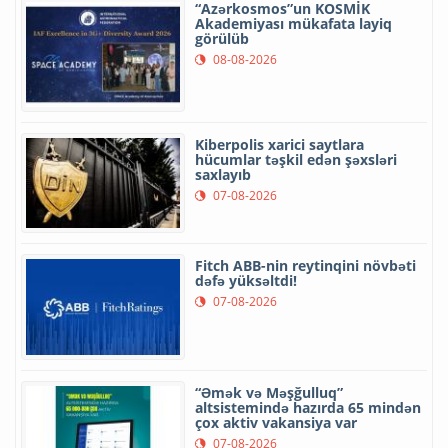
“Azərkosmos”un KOSMİK
Akademiyası mükafata layiq
görülüb
08-08-2026
Kiberpolis xarici saytlara
hücumlar təşkil edən şəxsləri
saxlayıb
07-08-2026
Fitch ABB-nin reytinqini növbəti
dəfə yüksəltdi!
07-08-2026
“Əmək və Məşğulluq”
altsistemində hazırda 65 mindən
çox aktiv vakansiya var
07-08-2026