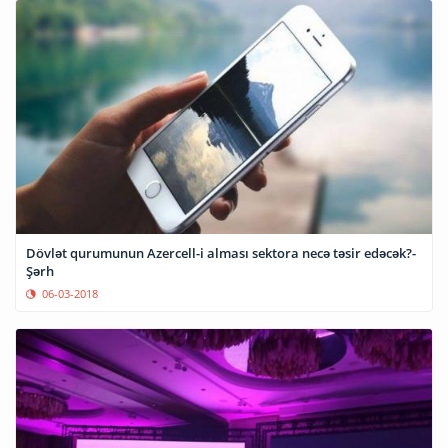
Dövlət qurumunun Azercell-i alması sektora necə təsir edəcək?-
Şərh
06-03-2018