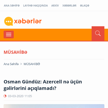
ANA SƏHİFƏ
LAYİHƏ HAQQINDA
ARXİV
XƏBƏRLƏR
ƏLAQƏ
MÜSAHİBƏ
Ana Səhifə
MÜSAHİBƏ
Osman Gündüz: Azercell nə üçün
gəlirlərini açıqlamadı?
03-03-2020
11:05