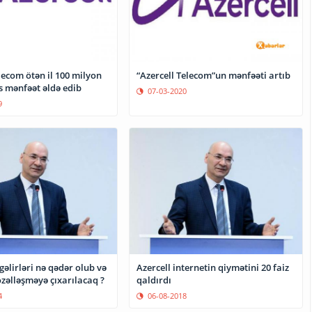
lecom ötən il 100 milyon
“Azercell Telecom”un mənfəəti artıb
s mənfəət əldə edib
07-03-2020
9
 gəlirləri nə qədər olub və
Azercell internetin qiymətini 20 faiz
zəlləşməyə çıxarılacaq ?
qaldırdı
4
06-08-2018