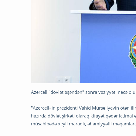
Azercell "dövlətləşəndən" sonra vəziyyəti necə olu
"Azercell–in prezidenti Vahid Mürsəliyevin ötən i
hazırda dövlət şirkəti olaraq kifayət qədər ictima
müsahibədə xeyli maraqlı, əhəmiyyətli məqamlara