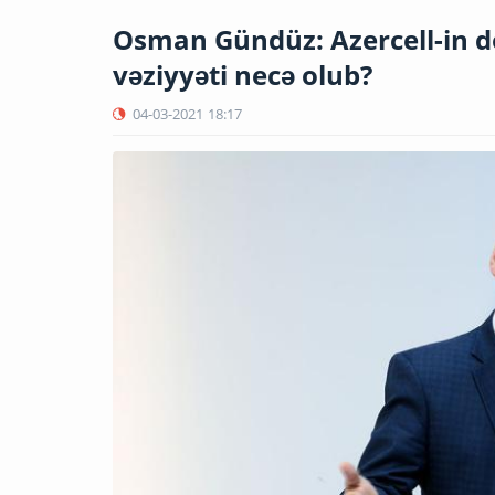
Osman Gündüz: Azercell-in dö
vəziyyəti necə olub?
04-03-2021
18:17