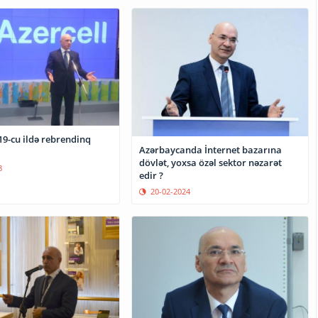
19-cu ildə rebrendinq
Azərbaycanda İnternet bazarına
dövlət, yoxsa özəl sektor nəzarət
8
edir ?
20-02-2024