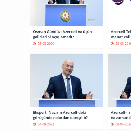
Osman Gündüz: Azercell nə üçün
Azercell Te
gəlirlərini açıqlamadı?
manat xali
03-03-2020
28-03-201
Ekspert: Nazirin Azercell-dəki
Azercell-in
görüşündə nələrdən danışılıb?
nə zaman ö
24-08-2022
08-04-202