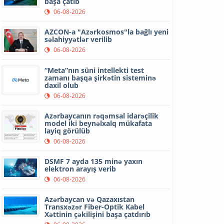
başa çatıb
06-08-2026
AZCON-a "Azərkosmos"la bağlı yeni
səlahiyyətlər verilib
06-08-2026
“Meta”nın süni intellekti test
zamanı başqa şirkətin sisteminə
daxil olub
06-08-2026
Azərbaycanın rəqəmsal idarəçilik
model iki beynəlxalq mükafata
layiq görülüb
06-08-2026
DSMF 7 ayda 135 minə yaxın
elektron arayış verib
06-08-2026
Azərbaycan və Qazaxıstan
Transxəzər Fiber-Optik Kabel
Xəttinin çəkilişini başa çatdırıb