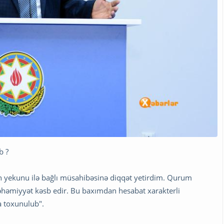
b ?
lin yekunu ilə bağlı müsahibəsinə diqqət yetirdim. Qurum
i əhəmiyyət kəsb edir. Bu baxımdan hesabat xarakterli
 toxunulub".