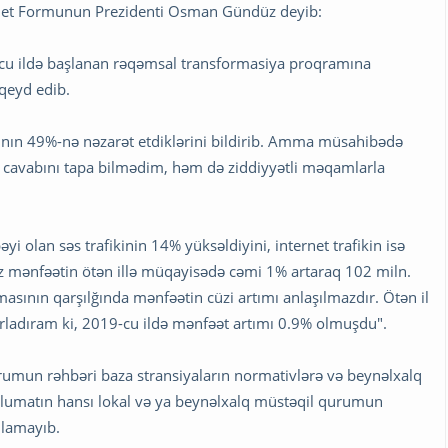
ternet Formunun Prezidenti Osman Gündüz deyib:
9-cu ildə başlanan rəqəmsal transformasiya proqramına
qeyd edib.
rının 49%-nə nəzarət etdiklərini bildirib. Amma müsahibədə
n cavabını tapa bilmədim, həm də ziddiyyətli məqamlarla
əyi olan səs trafikinin 14% yüksəldiyini, internet trafikin isə
z mənfəətin ötən illə müqayisədə cəmi 1% artaraq 102 miln.
sının qarşılğında mənfəətin cüzi artımı anlaşılmazdır. Ötən il
atırladıram ki, 2019-cu ildə mənfəət artımı 0.9% olmuşdu".
mun rəhbəri baza stransiyaların normativlərə və beynəlxalq
əlumatın hansı lokal və ya beynəlxalq müstəqil qurumun
qlamayıb.