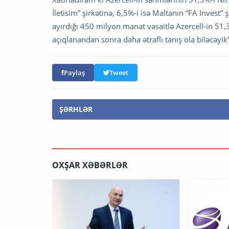
İletisim” şirkətinə, 6,5%-i isə Maltanın “FA Invest
ayırdığı 450 milyon manat vəsaitlə Azercell-in 51
açıqlanandan sonra daha ətraflı tanış ola biləcəyik
Paylaş
Tweet
ŞƏRHLƏR
OXŞAR XƏBƏRLƏR