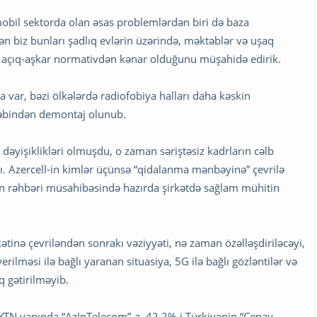
mobil sektorda olan əsas problemlərdən biri də baza
zən biz bunları şadlıq evlərin üzərində, məktəblər və uşaq
ə, açıq-aşkar normativdən kənar olduğunu müşahidə edirik.
ar, bəzi ölkələrdə radiofobiya halları daha kəskin
əbəbindən demontaj olunub.
r dəyişiklikləri olmuşdu, o zaman səriştəsiz kadrların cəlb
 Azercell-in kimlər üçünsə “qidalanma mənbəyinə” çevrilə
un rəhbəri müsahibəsində hazırda şirkətdə sağlam mühitin
tinə çevriləndən sonrakı vəziyyəti, nə zaman özəlləşdiriləcəyi,
lməsi ilə bağlı yaranan situasiya, 5G ilə bağlı gözləntilər və
 gətirilməyib.
RYTN yanında “AzInTelecom”-a, 42,2%-i Türkiyənin “Cenay