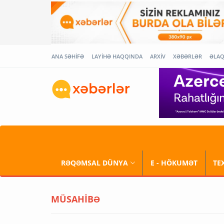
ANA SƏHİFƏ
LAYİHƏ HAQQINDA
ARXİV
XƏBƏRLƏR
ƏLA
RƏQƏMSAL DÜNYA
E - HÖKUMƏT
TE
MÜSAHİBƏ