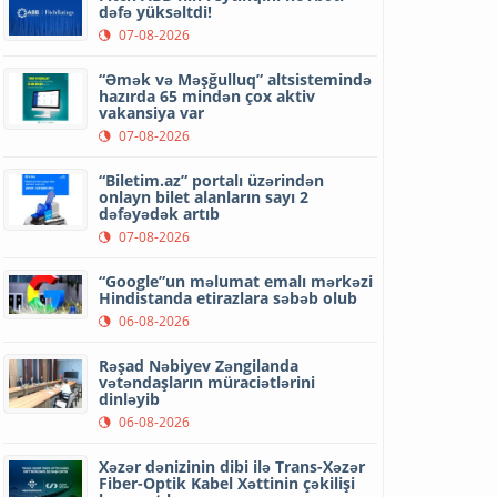
dəfə yüksəltdi!
07-08-2026
“Əmək və Məşğulluq” altsistemində
hazırda 65 mindən çox aktiv
vakansiya var
07-08-2026
“Biletim.az” portalı üzərindən
onlayn bilet alanların sayı 2
dəfəyədək artıb
07-08-2026
“Google”un məlumat emalı mərkəzi
Hindistanda etirazlara səbəb olub
06-08-2026
Rəşad Nəbiyev Zəngilanda
vətəndaşların müraciətlərini
dinləyib
06-08-2026
Xəzər dənizinin dibi ilə Trans-Xəzər
Fiber-Optik Kabel Xəttinin çəkilişi