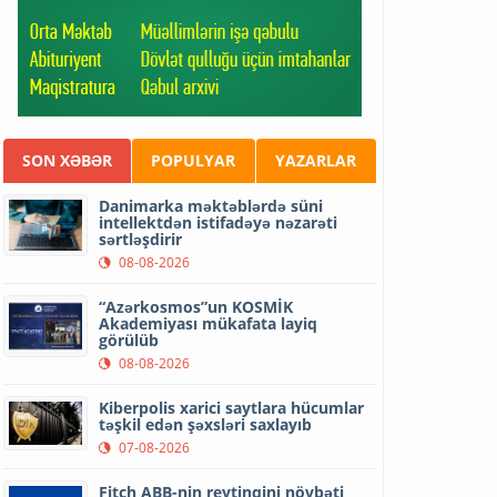
SON XƏBƏR
POPULYAR
YAZARLAR
Danimarka məktəblərdə süni
intellektdən istifadəyə nəzarəti
sərtləşdirir
08-08-2026
“Azərkosmos”un KOSMİK
Akademiyası mükafata layiq
görülüb
08-08-2026
Kiberpolis xarici saytlara hücumlar
təşkil edən şəxsləri saxlayıb
07-08-2026
Fitch ABB-nin reytinqini növbəti