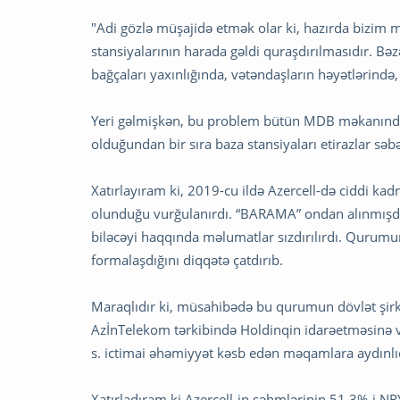
"Adi gözlə müşajidə etmək olar ki, hazırda bizim 
stansiyalarının harada gəldi quraşdırılmasıdır. Bə
bağçaları yaxınlığında, vətəndaşların həyətlərind
Yeri gəlmişkən, bu problem bütün MDB məkanında v
olduğundan bir sıra baza stansiyaları etirazlar s
Xatırlayıram ki, 2019-cu ildə Azercell-də ciddi kad
olunduğu vurğulanırdı. “BARAMA” ondan alınmışdı.
biləcəyi haqqında məlumatlar sızdırılırdı. Qurum
formalaşdığını diqqətə çatdırıb.
Maraqlıdır ki, müsahibədə bu qurumun dövlət şirkə
AzİnTelekom tərkibində Holdinqin idarəetməsinə veri
s. ictimai əhəmiyyət kəsb edən məqamlara aydınlıq
Xatırladıram ki Azercell-in səhmlərinin 51,3%-i N