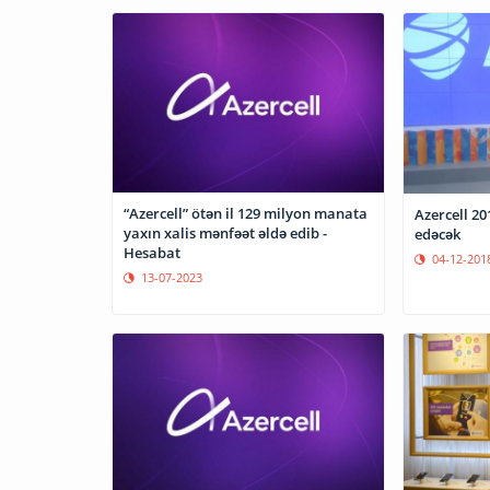
“Azercell” ötən il 129 milyon manata
Azercell 20
yaxın xalis mənfəət əldə edib -
edəcək
Hesabat
04-12-201
13-07-2023