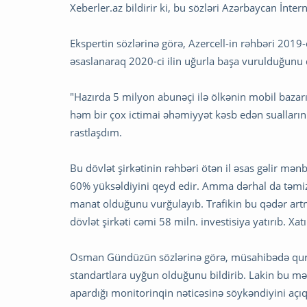
Xeberler.az bildirir ki, bu sözləri Azərbaycan İn
Ekspertin sözlərinə görə, Azercell-in rəhbəri 201
əsaslanaraq 2020-ci ilin uğurla başa vurulduğunu 
"Hazırda 5 milyon abunəçi ilə ölkənin mobil baza
həm bir çox ictimai əhəmiyyət kəsb edən sualları
rastlaşdım.
Bu dövlət şirkətinin rəhbəri ötən il əsas gəlir mənb
60% yüksəldiyini qeyd edir. Amma dərhal da təmi
manat olduğunu vurğulayıb. Trafikin bu qədər artma
dövlət şirkəti cəmi 58 miln. investisiya yatırıb. X
Osman Gündüzün sözlərinə görə, müsahibədə quru
standartlara uyğun olduğunu bildirib. Lakin bu m
apardığı monitorinqin nəticəsinə söykəndiyini açı