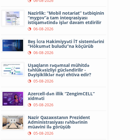
06-08-2026
Nazirlik: “Mobil notariat” tətbiqinin
“mygov”a tam inteqrasiyası
istiqamətində işlər davam etdirilir
06-08-2026
Beş İcra Hakimiyyəti İT sistemlərini
“Hökumət buludu”na köçürüb
06-08-2026
Uşaqların rəqəmsal mühitdə
təhlükəsizliyi gücləndirilir -
Dəyişikliklər nəyi ehtiva edir?
05-08-2026
Azercell-dən illik “ZengimCELL”
xidməti
05-08-2026
Nazir Qazaxıstanın Prezident
Administrasiyası rəhbərinin
müavini ilə görüşüb
05-08-2026