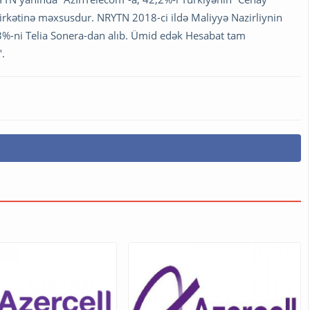
” şirkətinə məxsusdur. NRYTN 2018-ci ildə Maliyyə Nazirliynin
,3%-ni Telia Sonera-dan alıb. Ümid edək Hesabat tam
".