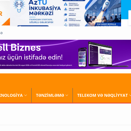
QƏ
XNOLOGİYA
TƏNZİMLƏMƏ
TELEKOM VƏ NƏQLİYYAT