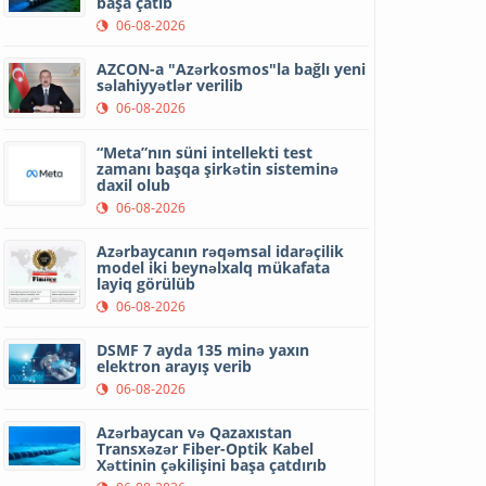
başa çatıb
06-08-2026
AZCON-a "Azərkosmos"la bağlı yeni
səlahiyyətlər verilib
06-08-2026
“Meta”nın süni intellekti test
zamanı başqa şirkətin sisteminə
daxil olub
06-08-2026
Azərbaycanın rəqəmsal idarəçilik
model iki beynəlxalq mükafata
layiq görülüb
06-08-2026
DSMF 7 ayda 135 minə yaxın
elektron arayış verib
06-08-2026
Azərbaycan və Qazaxıstan
Transxəzər Fiber-Optik Kabel
Xəttinin çəkilişini başa çatdırıb