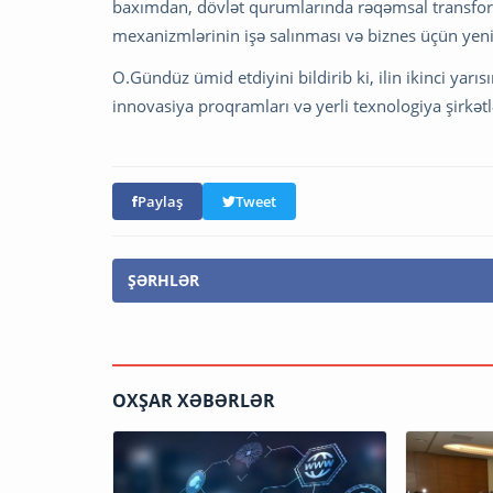
baxımdan, dövlət qurumlarında rəqəmsal transform
mexanizmlərinin işə salınması və biznes üçün yeni
O.Gündüz ümid etdiyini bildirib ki, ilin ikinci yarıs
innovasiya proqramları və yerli texnologiya şirkətl
Paylaş
Tweet
ŞƏRHLƏR
OXŞAR XƏBƏRLƏR