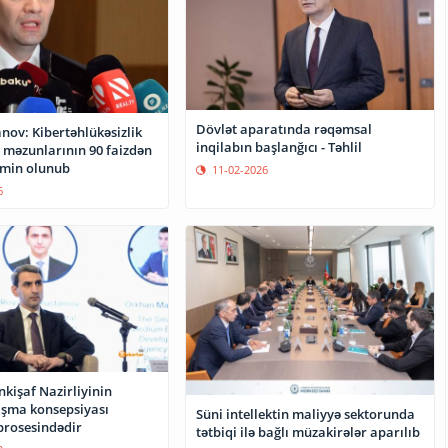
Dövlət aparatında rəqəmsal
nov: Kibertəhlükəsizlik
inqilabın başlanğıcı - Təhlil
 məzunlarının 90 faizdən
təmin olunub
11-02-2026
6
kişaf Nazirliyinin
şma konsepsiyası
Süni intellektin maliyyə sektorunda
prosesindədir
tətbiqi ilə bağlı müzakirələr aparılıb