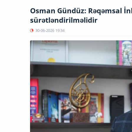
Osman Gündüz: Rəqəmsal İnkiş
sürətləndirilməlidir
30-06-2026
19:34