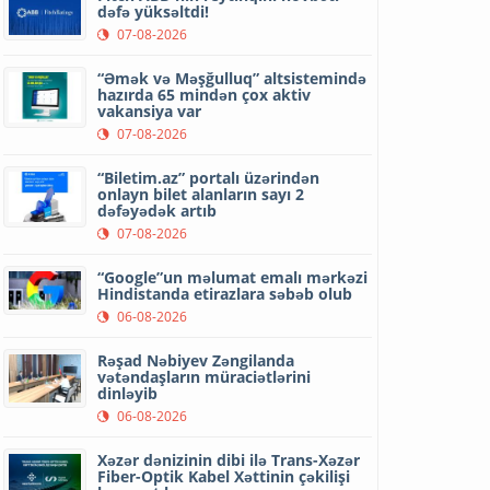
dəfə yüksəltdi!
07-08-2026
“Əmək və Məşğulluq” altsistemində
hazırda 65 mindən çox aktiv
vakansiya var
07-08-2026
“Biletim.az” portalı üzərindən
onlayn bilet alanların sayı 2
dəfəyədək artıb
07-08-2026
“Google”un məlumat emalı mərkəzi
Hindistanda etirazlara səbəb olub
06-08-2026
Rəşad Nəbiyev Zəngilanda
vətəndaşların müraciətlərini
dinləyib
06-08-2026
Xəzər dənizinin dibi ilə Trans-Xəzər
Fiber-Optik Kabel Xəttinin çəkilişi