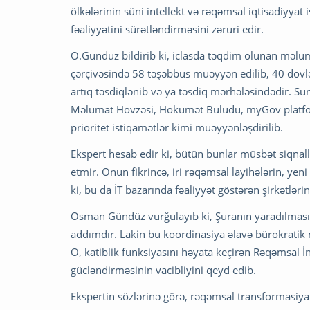
ölkələrinin süni intellekt və rəqəmsal iqtisadiyyat
fəaliyyətini sürətləndirməsini zəruri edir.
O.Gündüz bildirib ki, iclasda təqdim olunan məlum
çərçivəsində 58 təşəbbüs müəyyən edilib, 40 dövlət
artıq təsdiqlənib və ya təsdiq mərhələsindədir. Süni
Məlumat Hövzəsi, Hökumət Buludu, myGov platforma
prioritet istiqamətlər kimi müəyyənləşdirilib.
Ekspert hesab edir ki, bütün bunlar müsbət siqnalla
etmir. Onun fikrincə, iri rəqəmsal layihələrin, yen
ki, bu da İT bazarında fəaliyyət göstərən şirkətləri
Osman Gündüz vurğulayıb ki, Şuranın yaradılmas
addımdır. Lakin bu koordinasiya əlavə bürokratik 
O, katiblik funksiyasını həyata keçirən Rəqəmsal İn
gücləndirməsinin vacibliyini qeyd edib.
Ekspertin sözlərinə görə, rəqəmsal transformasiya 