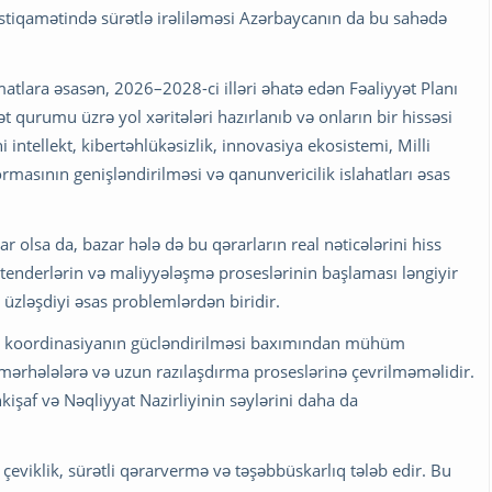
 istiqamətində sürətlə irəliləməsi Azərbaycanın da bu sahədə
atlara əsasən, 2026–2028-ci illəri əhatə edən Fəaliyyət Planı
 qurumu üzrə yol xəritələri hazırlanıb və onların bir hissəsi
 intellekt, kibertəhlükəsizlik, innovasiya ekosistemi, Milli
sının genişləndirilməsi və qanunvericilik islahatları əsas
r olsa da, bazar hələ də bu qərarların real nəticələrini hiss
i tenderlərin və maliyyələşmə proseslərinin başlaması ləngiyir
n üzləşdiyi əsas problemlərdən biridir.
ı koordinasiyanın gücləndirilməsi baxımından mühüm
mərhələlərə və uzun razılaşdırma proseslərinə çevrilməməlidir.
kişaf və Nəqliyyat Nazirliyinin səylərini daha da
çeviklik, sürətli qərarvermə və təşəbbüskarlıq tələb edir. Bu