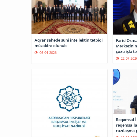
Aqrar sahədə süni intellektin tətbiqi
Fərid Osma
müzakirə olunub
Mərkəzinin
çoxu işlə 
06-04-2026
22-07-202
Rəqəmsal İn
rəqəmsalla
razılaşma 