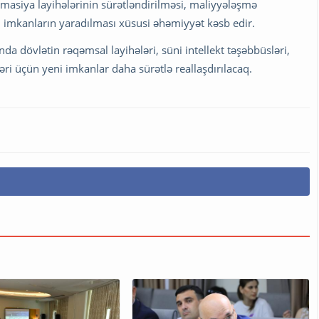
asiya layihələrinin sürətləndirilməsi, maliyyələşmə
 imkanların yaradılması xüsusi əhəmiyyət kəsb edir.
ında dövlətin rəqəmsal layihələri, süni intellekt təşəbbüsləri,
əri üçün yeni imkanlar daha sürətlə reallaşdırılacaq.