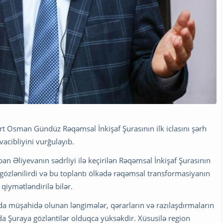
rt
Osman Gündüz
Rəqəmsal İnkişaf Şurasının ilk iclasını şərh
vacibliyini vurğulayıb.
ban Əliyevanın sədrliyi ilə keçirilən Rəqəmsal İnkişaf Şurasının
gözlənilirdi və bu toplantı ölkədə rəqəmsal transformasiyanın
qiymətləndirilə bilər.
a müşahidə olunan ləngimələr, qərarların və razılaşdırmaların
da Şuraya gözləntilər olduqca yüksəkdir. Xüsusilə region