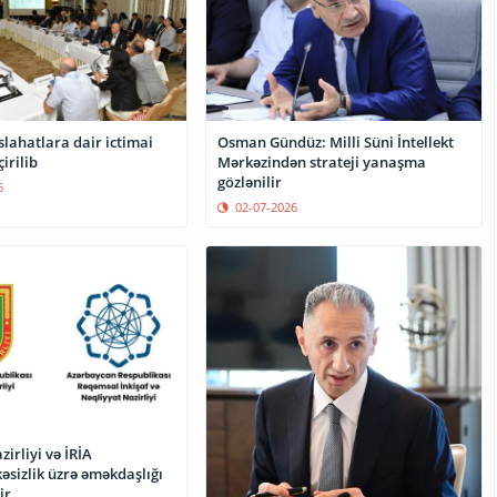
lahatlara dair ictimai
Osman Gündüz: Milli Süni İntellekt
irilib
Mərkəzindən strateji yanaşma
gözlənilir
6
02-07-2026
irliyi və İRİA
əsizlik üzrə əməkdaşlığı
ir