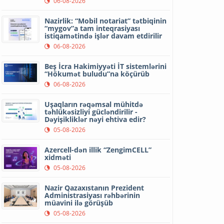
06-08-2026
Nazirlik: “Mobil notariat” tətbiqinin
“mygov”a tam inteqrasiyası
istiqamətində işlər davam etdirilir
06-08-2026
Beş İcra Hakimiyyəti İT sistemlərini
“Hökumət buludu”na köçürüb
06-08-2026
Uşaqların rəqəmsal mühitdə
təhlükəsizliyi gücləndirilir -
Dəyişikliklər nəyi ehtiva edir?
05-08-2026
Azercell-dən illik “ZengimCELL”
xidməti
05-08-2026
Nazir Qazaxıstanın Prezident
Administrasiyası rəhbərinin
müavini ilə görüşüb
05-08-2026