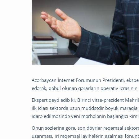
Azərbaycan İnternet Forumunun Prezidenti, ekspe
edərək, qəbul olunan qərarların operativ icrasının 
Ekspert qeyd edib ki, Birinci vitse-prezident Mehri
ilk iclası sektorda uzun müddətdir böyük maraqla 
idarə edilməsində yeni mərhələnin başlanğıcı kimi 
Onun sözlərinə görə, son dövrlər rəqəmsal sektord
uzanması, iri rəqəmsal layihələrin azalması fonun