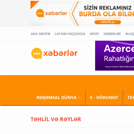
ANA SƏHİFƏ
LAYİHƏ HAQQINDA
ARXİV
XƏBƏRLƏR
ƏLA
RƏQƏMSAL DÜNYA
E - HÖKUMƏT
TE
TƏHLİL VƏ RƏYLƏR