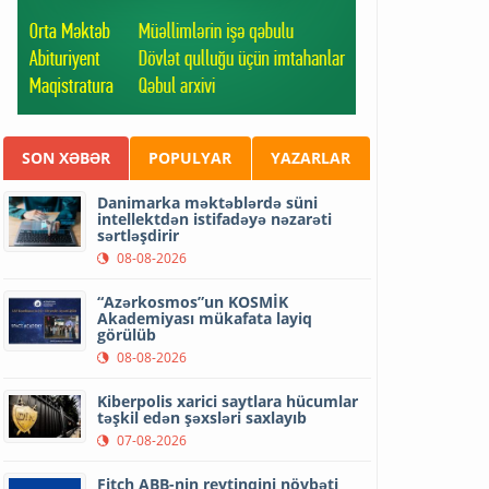
SON XƏBƏR
POPULYAR
YAZARLAR
Danimarka məktəblərdə süni
intellektdən istifadəyə nəzarəti
sərtləşdirir
08-08-2026
“Azərkosmos”un KOSMİK
Akademiyası mükafata layiq
görülüb
08-08-2026
Kiberpolis xarici saytlara hücumlar
təşkil edən şəxsləri saxlayıb
07-08-2026
Fitch ABB-nin reytinqini növbəti