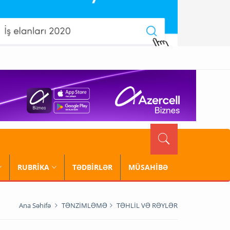
RUBRİKA
TƏDBİRLƏR
MÜSAHİBƏ
Ana Səhifə
TƏNZİMLƏMƏ
TƏHLİL VƏ RƏYLƏR