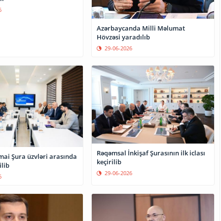
6
Azərbaycanda Milli Məlumat
Hövzəsi yaradılıb
29-06-2026
Rəqəmsal İnkişaf Şurasının ilk iclası
timai Şura üzvləri arasında
keçirilib
ilib
29-06-2026
6