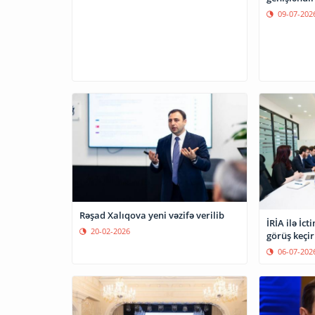
09-07-202
Rəşad Xalıqova yeni vəzifə verilib
İRİA ilə İc
20-02-2026
görüş keçir
06-07-202