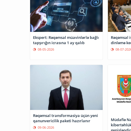
Rəqəmsal is
Ekspert: Rəqəmsal müavinlərlə bağlı
dinləmə keç
tapşırığın icrasına 1 ay qalıb
08-07-202
08-05-2026
Rəqəmsal transformasiya üçün yeni
Müdafiə Naz
qanunvericilik paketi hazırlanır
kibertəhlük
09-06-2026
genişləndir