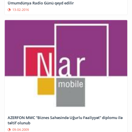
Ümumdünya Radio Günü qeyd edilir
13-02-2016
AZERFON MMC “Biznes Sahəsində Uğurlu Fəaliyyət” diplomu ilə
təltif olunub
09-04-2009