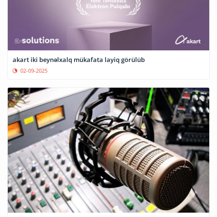
akart iki beynəlxalq mükafata layiq görülüb
02-09-2025