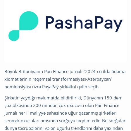
Böyük Britaniyanın Pan Finance jurnalı “2024-cü ildə ödəmə
xidmətlərinin rəqəmsal transformasiyası-Azərbaycan”
nominasiyası üzrə PaşaPay şirkətini qalib seçib.
Şirkətin yaydığı məlumatda bildirilir ki, Dünyanın 150-dən
çox ölkəsində 200 mindən çox oxucusu olan Pan Finance
jurnalı hər il maliyyə sahəsində uğur qazanmış şirkətləri
seçərək oxucuları arasında sorğuya təqdim edir. Bu sorğular
dünya təcrübələrini və ən uğurlu trendlərini daha yaxından