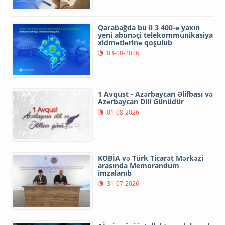
Qarabağda bu il 3 400-ə yaxın
yeni abunəçi telekommunikasiya
xidmətlərinə qoşulub
03-08-2026
1 Avqust - Azərbaycan Əlifbası və
Azərbaycan Dili Günüdür
01-08-2026
KOBİA və Türk Ticarət Mərkəzi
arasında Memorandum
imzalanıb
31-07-2026