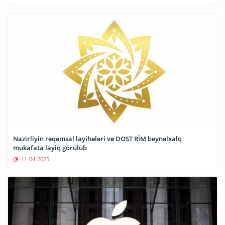
Nazirliyin rəqəmsal layihələri və DOST RİM beynəlxalq
mükafata layiq görülüb
11-04-2025