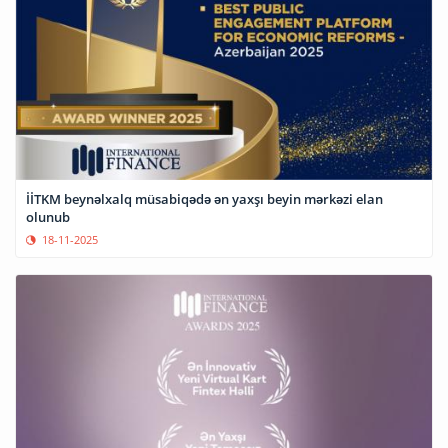
İİTKM beynəlxalq müsabiqədə ən yaxşı beyin mərkəzi elan
olunub
18-11-2025