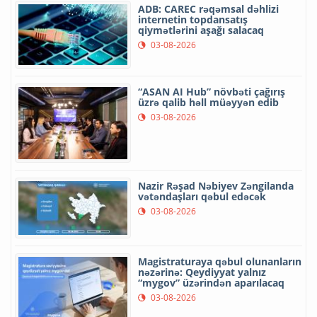
ADB: CAREC rəqəmsal dəhlizi
internetin topdansatış
qiymətlərini aşağı salacaq
03-08-2026
“ASAN AI Hub” növbəti çağırış
üzrə qalib həll müəyyən edib
03-08-2026
Nazir Rəşad Nəbiyev Zəngilanda
vətəndaşları qəbul edəcək
03-08-2026
Magistraturaya qəbul olunanların
nəzərinə: Qeydiyyat yalnız
“mygov” üzərindən aparılacaq
03-08-2026