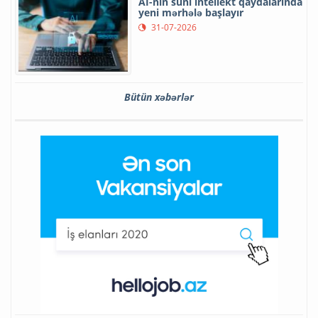
Aİ-nin süni intellekt qaydalarında
yeni mərhələ başlayır
31-07-2026
Bütün xəbərlər