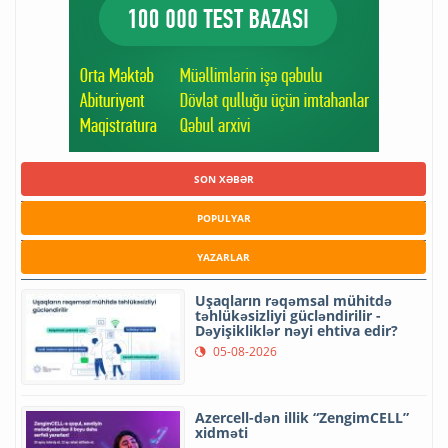
SON XƏBƏR
POPULYAR
YAZARLAR
Uşaqların rəqəmsal mühitdə
təhlükəsizliyi gücləndirilir -
Dəyişikliklər nəyi ehtiva edir?
05-08-2026
Azercell-dən illik “ZengimCELL”
xidməti