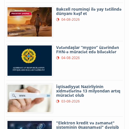
Bakcell rouminqi ilə yay tətilində
dünyanı kəşf et
04-08-2026
Vətəndaşlar “mygov” üzərindən
FHN-ə müraciət edə biləcəklər
04-08-2026
İqtisadiyyat Nazirliyinin
xidmətlərinə 13 milyondan artıq
müraciət olub
03-08-2026
"Elektron kredit və zəmanət"
sisteminin Əsasnaməsi" dəyişib