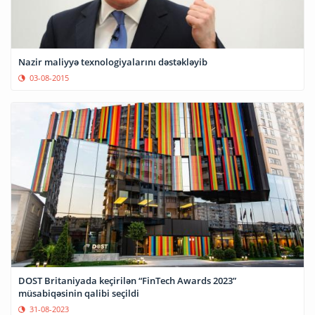
Nazir maliyyə texnologiyalarını dəstəkləyib
03-08-2015
DOST Britaniyada keçirilən “FinTech Awards 2023”
müsabiqəsinin qalibi seçildi
31-08-2023