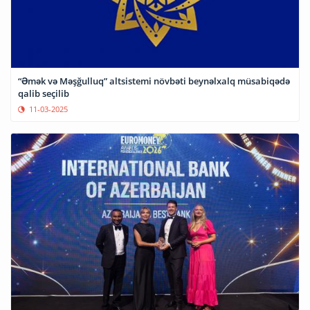
“Əmək və Məşğulluq” altsistemi növbəti beynəlxalq müsabiqədə
qalib seçilib
11-03-2025