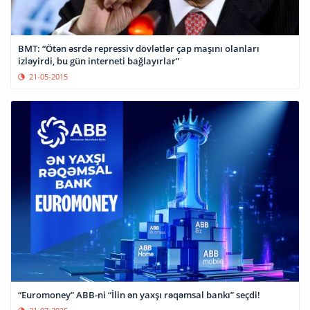
BMT: “Ötən əsrdə repressiv dövlətlər çap maşını olanları
izləyirdi, bu gün interneti bağlayırlar”
21-05-2015
“Euromoney” ABB-ni “İlin ən yaxşı rəqəmsal bankı” seçdi!