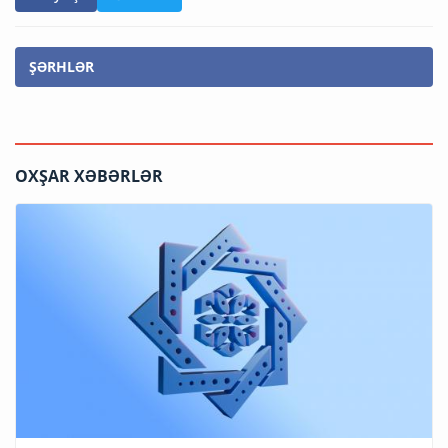
ŞƏRHLƏR
OXŞAR XƏBƏRLƏR