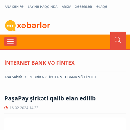
ANA SƏHİFƏ
LAYİHƏ HAQQINDA
ARXİV
XƏBƏRLƏR
ƏLAQƏ
İNTERNET BANK VƏ FİNTEX
Ana Səhifə
RUBRİKA
İNTERNET BANK VƏ FİNTEX
PaşaPay şirkəti qalib elan edilib
16-02-2024
14:33