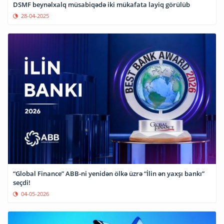
DSMF beynəlxalq müsabiqədə iki mükafata layiq görülüb
28-04-2025
“Global Finance” ABB-ni yenidən ölkə üzrə “İlin ən yaxşı bankı”
seçdi!
04-05-2026