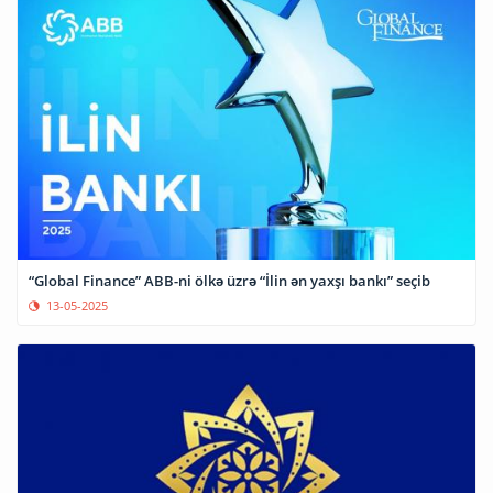
“Global Finance” ABB-ni ölkə üzrə “İlin ən yaxşı bankı” seçib
13-05-2025