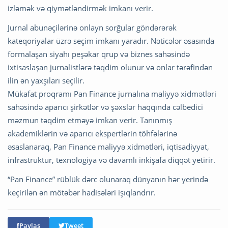
izləmək və qiymətləndirmək imkanı verir.
Jurnal abunəçilərinə onlayn sorğular göndərərək
kateqoriyalar üzrə seçim imkanı yaradır. Nəticələr əsasında
formalaşan siyahı peşəkar qrup və biznes sahəsində
ixtisaslaşan jurnalistlərə təqdim olunur və onlar tərəfindən
ilin ən yaxşıları seçilir.
Mükafat proqramı Pan Finance jurnalına maliyyə xidmətləri
sahəsində aparıcı şirkətlər və şəxslər haqqında cəlbedici
məzmun təqdim etməyə imkan verir. Tanınmış
akademiklərin və aparıcı ekspertlərin töhfələrinə
əsaslanaraq, Pan Finance maliyyə xidmətləri, iqtisadiyyat,
infrastruktur, texnologiya və davamlı inkişafa diqqət yetirir.
“Pan Finance” rüblük dərc olunaraq dünyanın hər yerində
keçirilən ən mötəbər hadisələri işıqlandrır.
Paylaş
Tweet