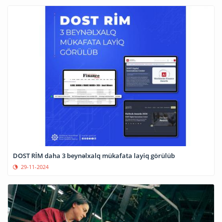
DOST RİM daha 3 beynəlxalq mükafata layiq görülüb
29-11-2024