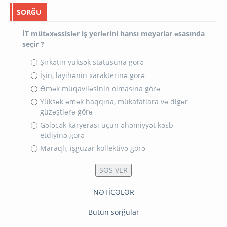
SORĞU
İT mütəxəssislər iş yerlərini hansı meyarlar əsasında
seçir ?
Şirkətin yüksək statusuna görə
İşin, layihənin xarakterinə görə
Əmək müqaviləsinin olmasına görə
Yüksək əmək haqqına, mükafatlara və digər
güzəştlərə görə
Gələcək karyerası üçün əhəmiyyət kəsb
etdiyinə görə
Maraqlı, işgüzar kollektivə görə
NƏTİCƏLƏR
Bütün sorğular