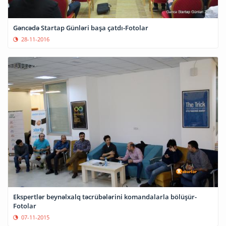
Gəncədə Startap Günləri başa çatdı-Fotolar
28-11-2016
Ekspertlər beynəlxalq təcrübələrini komandalarla bölüşür-
Fotolar
07-11-2015