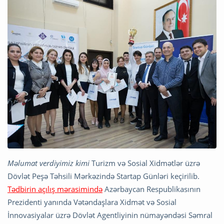
M
əlumat verdiyimiz kimi
Turizm və Sosial Xidmətlər üzrə
Dövlət Peşə Təhsili Mərkəzində Startap Günləri keçirilib.
Tədbirin açılış mərasimində
Azərbaycan Respublikasının
Prezidenti yanında Vətəndaşlara Xidmət və Sosial
İnnovasiyalar üzrə Dövlət Agentliyinin nümayəndəsi Səmral