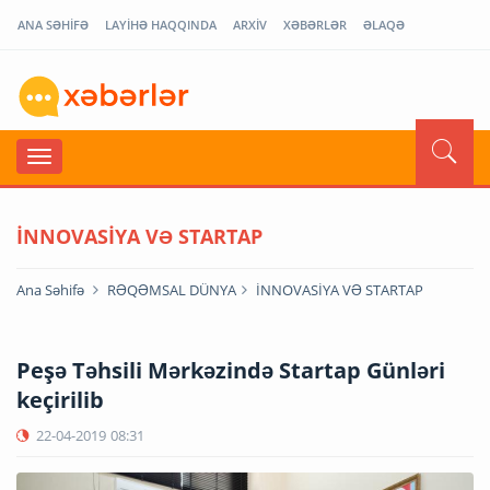
ANA SƏHİFƏ
LAYİHƏ HAQQINDA
ARXİV
XƏBƏRLƏR
ƏLAQƏ
İNNOVASİYA VƏ STARTAP
Ana Səhifə
RƏQƏMSAL DÜNYA
İNNOVASİYA VƏ STARTAP
Peşə Təhsili Mərkəzində Startap Günləri
keçirilib
22-04-2019
08:31