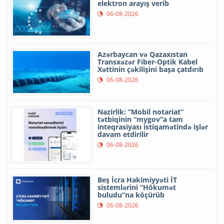
elektron arayış verib
06-08-2026
Azərbaycan və Qazaxıstan
Transxəzər Fiber-Optik Kabel
Xəttinin çəkilişini başa çatdırıb
06-08-2026
Nazirlik: “Mobil notariat”
tətbiqinin “mygov”a tam
inteqrasiyası istiqamətində işlər
davam etdirilir
06-08-2026
Beş İcra Hakimiyyəti İT
sistemlərini “Hökumət
buludu”na köçürüb
06-08-2026