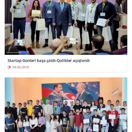
Startap Günləri başa çatdı-Qaliblər açıqlandı
24-02-2018