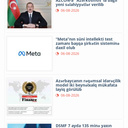
AZCON-a "Azərkosmos"la bağlı
yeni səlahiyyətlər verilib
06-08-2026
“Meta”nın süni intellekti test
zamanı başqa şirkətin sisteminə
daxil olub
06-08-2026
Azərbaycanın rəqəmsal idarəçilik
model iki beynəlxalq mükafata
layiq görülüb
06-08-2026
DSMF 7 ayda 135 minə yaxın