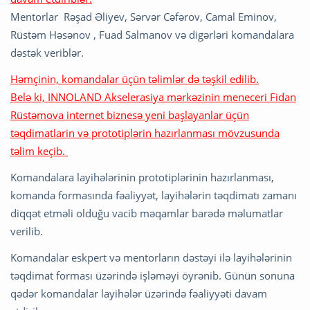
Mentorlar Rəşad Əliyev, Sərvər Cəfərov, Camal Eminov,
Rüstəm Həsənov , Fuad Salmanov və digərləri komandalara
dəstək veriblər.
Həmçinin, komandalar üçün təlimlər də təşkil edilib.
Belə ki, INNOLAND Akselerasiya mərkəzinin meneceri Fidan
Rüstəmova internet biznesə yeni başlayanlar üçün
təqdimatlarin və prototiplərin hazırlanması mövzusunda
təlim keçib.
Komandalara layihələrinin prototiplərinin hazırlanması,
komanda formasında fəaliyyət, layihələrin təqdimatı zamanı
diqqət etməli olduğu vacib məqamlar barədə məlumatlar
verilib.
Komandalar eskpert və mentorların dəstəyi ilə layihələrinin
təqdimat forması üzərində işləməyi öyrənib. Günün sonuna
qədər komandalar layihələr üzərində fəaliyyəti davam