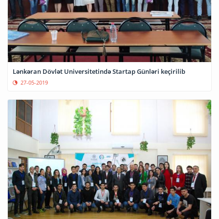
Lənkəran Dövlət Universitetində Startap Günləri keçirilib
27-05-2019