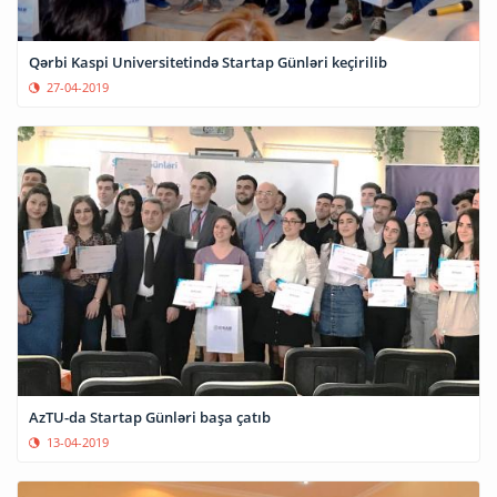
Qərbi Kaspi Universitetində Startap Günləri keçirilib
27-04-2019
AzTU-da Startap Günləri başa çatıb
13-04-2019