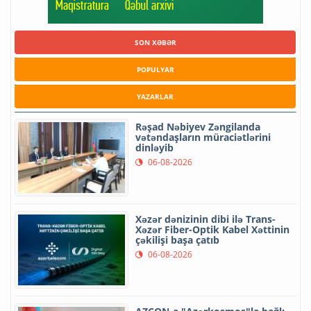
SON XƏBƏR
POPULYAR
YAZARLAR
Rəşad Nəbiyev Zəngilanda
vətəndaşların müraciətlərini
dinləyib
06-08-2026
Xəzər dənizinin dibi ilə Trans-
Xəzər Fiber-Optik Kabel Xəttinin
çəkilişi başa çatıb
06-08-2026