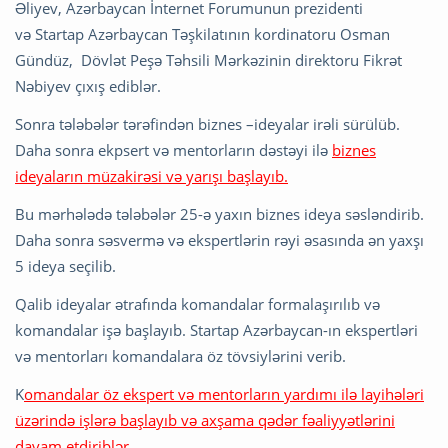
Əliyev, Azərbaycan İnternet Forumunun prezidenti
və Startap Azərbaycan Təşkilatının kordinatoru Osman
Gündüz, Dövlət Peşə Təhsili Mərkəzinin direktoru Fikrət
Nəbiyev çıxış ediblər.
Sonra tələbələr tərəfindən biznes –ideyalar irəli sürülüb.
Daha sonra ekpsert və mentorların dəstəyi ilə
biznes
ideyaların müzakirəsi və yarışı başlayıb.
Bu mərhələdə tələbələr 25-ə yaxın biznes ideya səsləndirib.
Daha sonra səsvermə və ekspertlərin rəyi əsasında ən yaxşı
5 ideya seçilib.
Qalib ideyalar ətrafında komandalar formalaşırılıb və
komandalar işə başlayıb. Startap Azərbaycan-ın ekspertləri
və mentorları komandalara öz tövsiylərini verib.
K
omandalar öz ekspert və mentorların yardımı ilə layihələri
üzərində işlərə başlayıb və axşama qədər fəaliyyətlərini
davam etdiriblər.