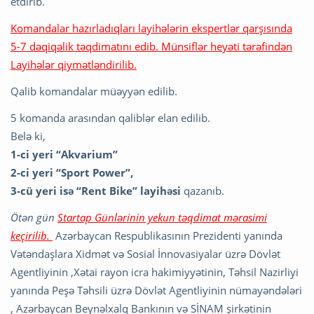
etdirib.
Komandalar hazırladıqları layihələrin ekspertlər qarşısında
5-7 dəqiqəlik təqdimatını edib. Münsiflər heyəti tərəfindən
Layihələr qiymətləndirilib.
Qalib komandalar müəyyən edilib.
5 komanda arasından qaliblər elan edilib.
Belə ki,
1-ci yeri “
Akvarium
”
2-ci yeri “
Sport Po
w
er
”,
3-cü yeri isə “
Rent Bike
” layihəsi
qazanıb.
Ötən gün
Startap Günlərinin yekun təqdimat mərasimi
keçirilib.
Azərbaycan Respublikasının Prezidenti yanında
Vətəndaşlara Xidmət və Sosial İnnovasiyalar üzrə Dövlət
Agentliyinin ,Xətai rayon icra hakimiyyətinin, Təhsil Nazirliyi
yanında Peşə Təhsili üzrə Dövlət Agentliyinin nümayəndələri
, Azərbaycan Beynəlxalq Bankının və SİNAM şirkətinin