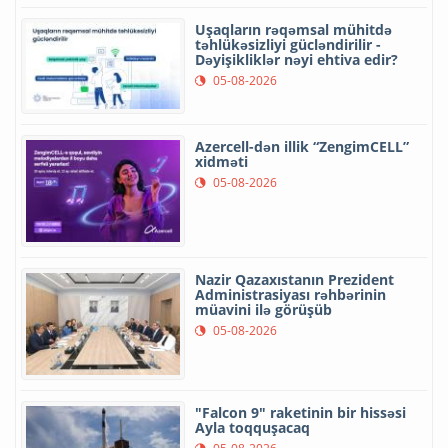
Uşaqların rəqəmsal mühitdə
təhlükəsizliyi gücləndirilir -
Dəyişikliklər nəyi ehtiva edir?
05-08-2026
Azercell-dən illik “ZengimCELL”
xidməti
05-08-2026
Nazir Qazaxıstanın Prezident
Administrasiyası rəhbərinin
müavini ilə görüşüb
05-08-2026
"Falcon 9" raketinin bir hissəsi
Ayla toqquşacaq