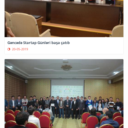
Gəncədə Startap Günləri başa çatıb
20-05-2019