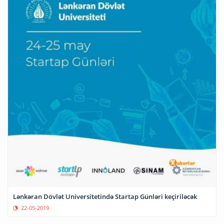
Lənkəran Dövlət Universitetində Startap Günləri keçiriləcək
22-05-2019