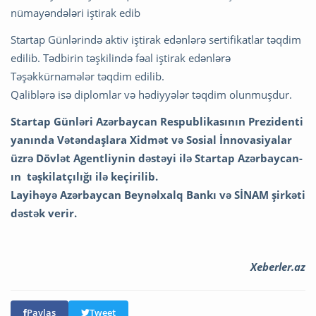
nümayəndələri iştirak edib
Startap Günlərində aktiv iştirak edənlərə sertifikatlar təqdim
edilib. Tədbirin təşkilində fəal iştirak edənlərə
Təşəkkürnamələr təqdim edilib.
Qaliblərə isə diplomlar və hədiyyələr təqdim olunmuşdur.
Startap Günləri Azərbaycan Respublikasının Prezidenti
yanında Vətəndaşlara Xidmət və Sosial İnnovasiyalar
üzrə Dövlət Agentliynin
dəstəyi ilə Startap Azərbaycan-
ın təşkilatçılığı ilə keçirilib.
Layihəyə Azərbaycan Beynəlxalq Bankı və SİNAM şirkəti
dəstək verir.
Xeberler.az
Paylaş
Tweet