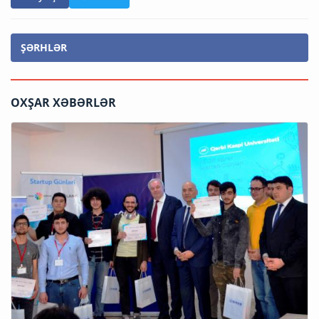
ŞƏRHLƏR
OXŞAR XƏBƏRLƏR