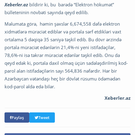
Xeberler.az
bildirir ki, bu barədə “Elektron hökumət”
bülleteninin növbəti sayında qeyd edilib.
Məlumata görə, həmin şəxslər 6,674,558 dəfə elektron
xidmətlərə müraciət ediblər və portala sərf etdikləri vaxt
ortalama 5 dəqiqə 35 saniyə təşkil edib. Bu dövr ərzində
portala müraciət edənlərin 21,4%-ni yeni istifadəçilər,
78,6%-ni isə təkrar müraciət edənlər təşkil edib. Onu da
qeyd edək ki, portala daxil olmaq üçün sadələşdirilmiş kod-
parol alan istifadəçilərin sayı 564,836 nəfərdir. Hər bir
Azərbaycan vətəndaşı heç bir dövlət rüsumu ödəmədən
kod-parol əldə edə bilər.
Xeberler.az
Paylaş
Tweet