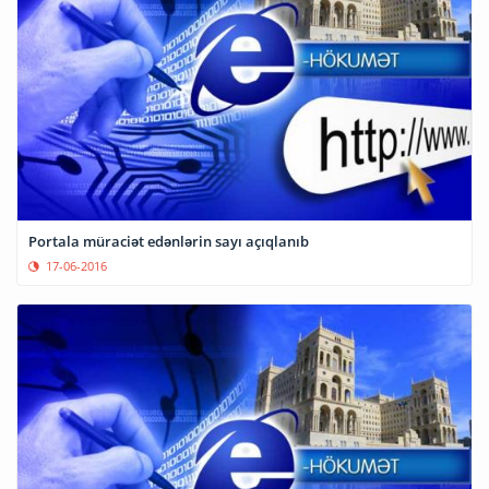
Portala müraciət edənlərin sayı açıqlanıb
17-06-2016