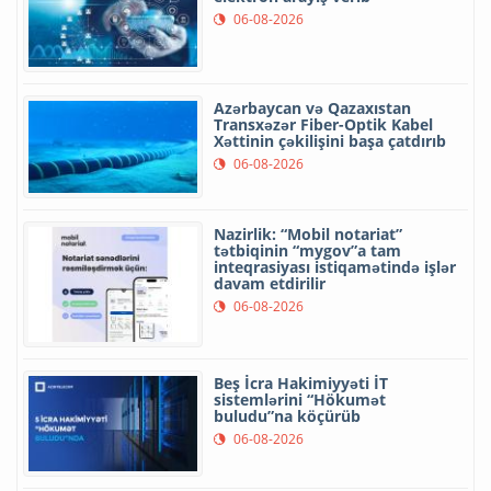
06-08-2026
Azərbaycan və Qazaxıstan
Transxəzər Fiber-Optik Kabel
Xəttinin çəkilişini başa çatdırıb
06-08-2026
Nazirlik: “Mobil notariat”
tətbiqinin “mygov”a tam
inteqrasiyası istiqamətində işlər
davam etdirilir
06-08-2026
Beş İcra Hakimiyyəti İT
sistemlərini “Hökumət
buludu”na köçürüb
06-08-2026