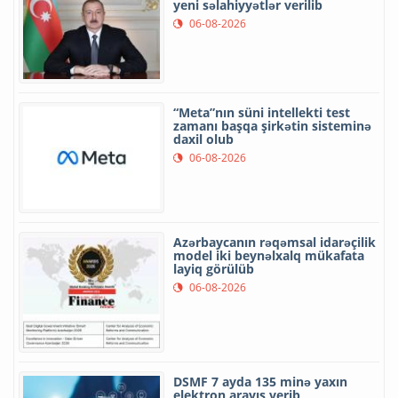
yeni səlahiyyətlər verilib
06-08-2026
“Meta”nın süni intellekti test
zamanı başqa şirkətin sisteminə
daxil olub
06-08-2026
Azərbaycanın rəqəmsal idarəçilik
model iki beynəlxalq mükafata
layiq görülüb
06-08-2026
DSMF 7 ayda 135 minə yaxın
elektron arayış verib