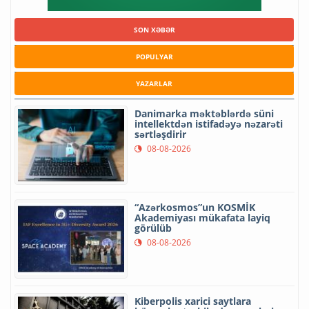
SON XƏBƏR
POPULYAR
YAZARLAR
Danimarka məktəblərdə süni
intellektdən istifadəyə nəzarəti
sərtləşdirir
08-08-2026
“Azərkosmos”un KOSMİK
Akademiyası mükafata layiq
görülüb
08-08-2026
Kiberpolis xarici saytlara