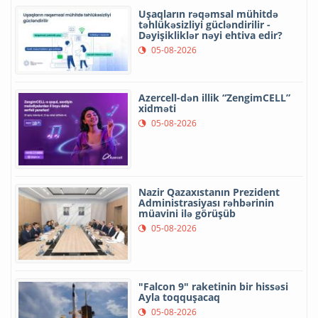
Uşaqların rəqəmsal mühitdə
təhlükəsizliyi gücləndirilir -
Dəyişikliklər nəyi ehtiva edir?
05-08-2026
Azercell-dən illik “ZengimCELL”
xidməti
05-08-2026
Nazir Qazaxıstanın Prezident
Administrasiyası rəhbərinin
müavini ilə görüşüb
05-08-2026
"Falcon 9" raketinin bir hissəsi
Ayla toqquşacaq
05-08-2026