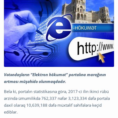
Vətəndaşların “Elektron hökumət” portalına marağının
artması müşahidə olunmaqdadır.
Belə ki, portalın statistikasına görə, 2017-ci ilin ikinci rübü
ərzində ümumilikdə 762,337 nəfər 3,123,334 dəfə portala
daxil olaraq 10,639,188 dəfə müxtəlif səhifələrə keçid
ediblər.