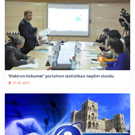
“Elektron-hökumət” portalının statistikası təqdim olundu
07-05-2015