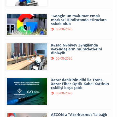
“Google”un məlumat emalı
mərkəzi Hindistanda etirazlara
səbəb olub
06-08-2026
Rəşad Nəbiyev Zəngilanda
vətəndaşların müraciətlərini
dinləyib
06-08-2026
Xəzər dənizinin dibi ilə Trans-
Xəzər Fiber-Optik Kabel Xəttinin
çəkilişi başa çatıb
06-08-2026
AZCON-a "Azərkosmos"la bağlı