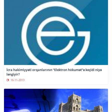
İcra hakimiyyəti orqanlarının “Elektron hökumət”ə keçidi niyə
ləngiyir?
16-11-2013