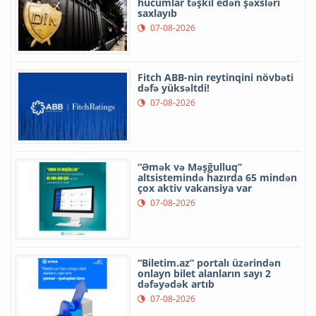
hücumlar təşkil edən şəxsləri
saxlayıb
07-08-2026
Fitch ABB-nin reytinqini növbəti
dəfə yüksəltdi!
07-08-2026
“Əmək və Məşğulluq”
altsistemində hazırda 65 mindən
çox aktiv vakansiya var
07-08-2026
“Biletim.az” portalı üzərindən
onlayn bilet alanların sayı 2
dəfəyədək artıb
07-08-2026