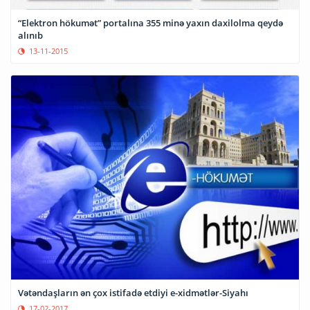
“Elektron hökumət” portalına 355 minə yaxın daxilolma qeydə
alınıb
13-11-2015
Vətəndaşların ən çox istifadə etdiyi e-xidmətlər-Siyahı
17-02-2017