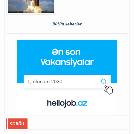
Bütün xəbərlər
SORĞU