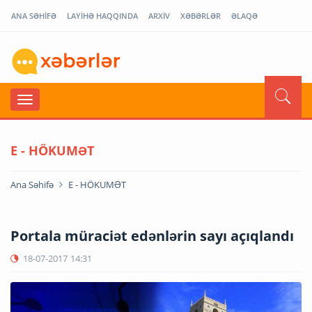
ANA SƏHİFƏ
LAYİHƏ HAQQINDA
ARXİV
XƏBƏRLƏR
ƏLAQƏ
E - HÖKUMƏT
Ana Səhifə
E - HÖKUMƏT
Portala müraciət edənlərin sayı açıqlandı
18-07-2017
14:31