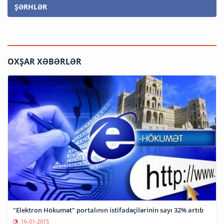
ŞƏRHLƏR
OXŞAR XƏBƏRLƏR
"Elektron Hökumət" portalının istifadəçilərinin sayı 32% artıb
16-01-2015