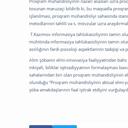
Proqram mühəndisliyinin nəzəri əsasları üzrə proq
toxunan məruzəçi bildirib ki, bu məqsədlə proqram
işlənilməsi, proqram mühəndisliyi sahəsində standa
metodlarının təhlili və s. mövzular üzrə araşdırmal
T.Kazımov informasiya təhlükəsizliyinin təmin ol
mühitində informasiya təhlükəsizliyinin təmin ol
asılılığının fərdi-psixoloji aspektlərinin tədqiqi və
Alim şöbənin elmi-innovasiya fəaliyyətindən bəhs
inkişafı, biliklər iqtisadiyyatının formalaşması 
sahələrindən biri olan proqram mühəndisliyinin el
olunduğu “Proqram mühəndisliyinin aktual elmi-pra
şöbə əməkdaşlarının fəal iştirak etdiyini vurğulayı