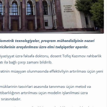
iometrik texnologiyalar, proqram mühəndisliyinin nəzəri
cilərinin araşdırılması üzrə elmi tədqiqatlar aparılır.
iyaziyyat üzrə fəlsəfə doktoru, dosent Tofiq Kazımov rəhbərlik
ı ilə bağlı çıxışı zamanı bildirib.
yətinin müəyyən olunmasında effektivliyin artırılması üçün yeni
sümüklərinin təsvirləri əsasında tanınması üçün metod və
ibarlılığının artırılması üçün modelin işlənilməsi üzrə
 sırasındadır.