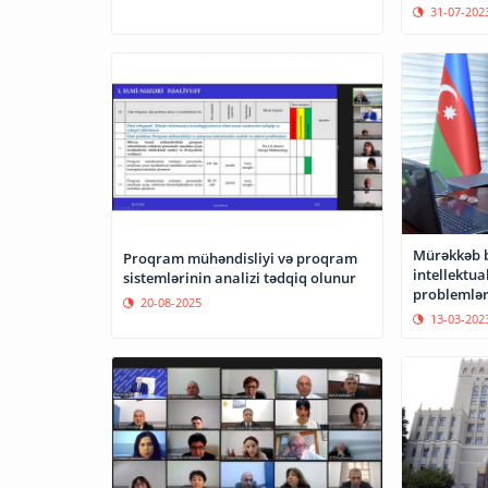
31-07-202
Mürəkkəb b
Proqram mühəndisliyi və proqram
intellektual
sistemlərinin analizi tədqiq olunur
problemləri
20-08-2025
13-03-202