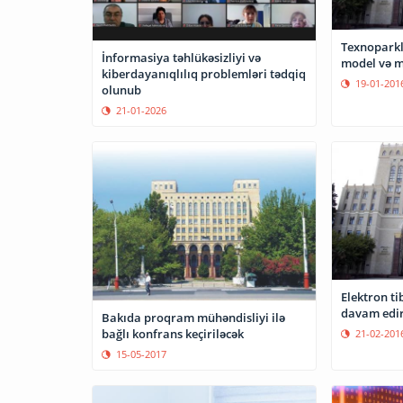
Texnoparkl
İnformasiya təhlükəsizliyi və
kiberdayanıqlılıq problemləri tədqiq
19-01-201
olunub
21-01-2026
Elektron ti
davam edi
Bakıda proqram mühəndisliyi ilə
bağlı konfrans keçiriləcək
21-02-201
15-05-2017