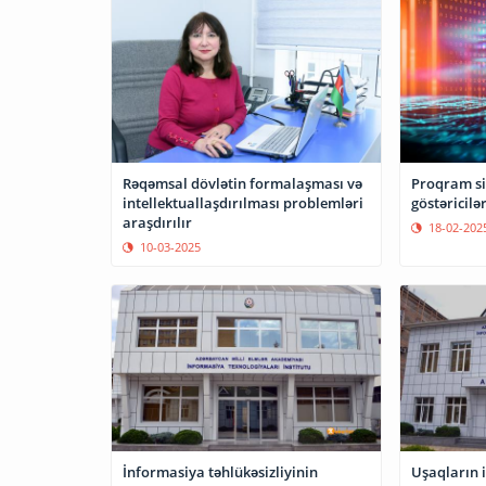
Rəqəmsal dövlətin formalaşması və
Proqram si
intellektuallaşdırılması problemləri
göstəricilə
araşdırılır
18-02-202
10-03-2025
İnformasiya təhlükəsizliyinin
Uşaqların i