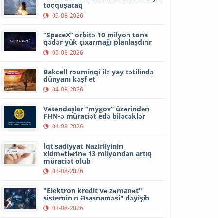
toqquşacaq
05-08-2026
“SpaceX” orbitə 10 milyon tona
qədər yük çıxarmağı planlaşdırır
05-08-2026
Bakcell rouminqi ilə yay tətilində
dünyanı kəşf et
04-08-2026
Vətəndaşlar “mygov” üzərindən
FHN-ə müraciət edə biləcəklər
04-08-2026
İqtisadiyyat Nazirliyinin
xidmətlərinə 13 milyondan artıq
müraciət olub
03-08-2026
"Elektron kredit və zəmanət"
sisteminin Əsasnaməsi" dəyişib
03-08-2026