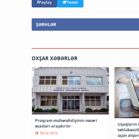
Paylaş
Tweet
ŞƏRHLƏR
OXŞAR XƏBƏRLƏR
Proqram mühəndisliyinin nəzəri
Uşaqların 
əsasları araşdırılır
təhlükəsizl
09-02-2016
üçün alqori