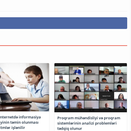
internetdə informasiya
Proqram mühəndisliyi və proqram
iyinin təmin olunması
sistemlərinin analizi problemləri
tmlər işlənilir
tədqiq olunur