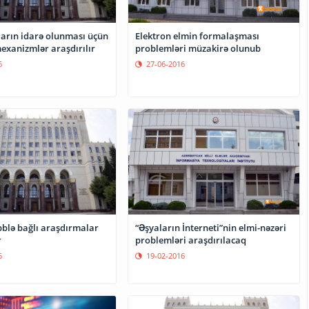
arın idarə olunması üçün
Elektron elmin formalaşması
model və mexanizmlər araşdırılır
problemləri müzakirə olunub
6
27-06-2016
bblə bağlı araşdırmalar
“Əşyaların İnterneti”nin elmi-nəzəri
r
problemləri araşdırılacaq
6
19-02-2016