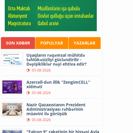
SON XƏBƏR
POPULYAR
YAZARLAR
Uşaqların rəqəmsal mühitdə
təhlükəsizliyi gücləndirilir -
Dəyişikliklər nəyi ehtiva edir?
05-08-2026
Azercell-dən illik “ZengimCELL”
xidməti
05-08-2026
Nazir Qazaxıstanın Prezident
Administrasiyası rəhbərinin
müavini ilə görüşüb
05-08-2026
"Falcon 9" raketinin bir hissəsi Ayla