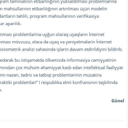
ram təminatının etibarlılığının yüksəldilməsi problemlərinə
 məhsullarının etibarlılığının artırılması üçün modelin
rtların təhlili, proqram məhsullarının verifikasiya
ar aparılıb.
unması problemlərinə uyğun olaraq uşaqların İnternet
unması mövzusu, eləcə də uşaq və yeniyetmələrin İnternet
 psixometrik analizi sahəsində işlərin davam etdirildiyini bildirib.
 edərək bu istiqamətdə ölkəmizdə informasiya cəmiyyətinin
baxımından çox mühüm əhəmiyyət kəsb edən intellektual fəaliyyət
mi-nəzəri, tədris və tətbiqi problemlərinin müzakirə
ktiki problemləri” I respublika elmi konfransının təşkilində
b.
Günel