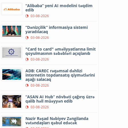
“Alibaba” yeni AI modelini təqdim
edib
03-08-2026
“Dənizçilik” informasiya sistemi
yaradılacaq
03-08-2026
"Card to card" əməliyyatlarına limit
qoyulmasının səbəbləri açıqlanıb
03-08-2026
ADB: CAREC rəqəmsal dəhlizi
internetin topdansatış qiymətlərini
aşağı salacaq
03-08-2026
“ASAN AI Hub” növbəti çağırış üzrə
qalib həll müəyyən edib
03-08-2026
Nazir Rəşad Nəbiyev Zəngilanda
vətəndaşları qəbul edəcək