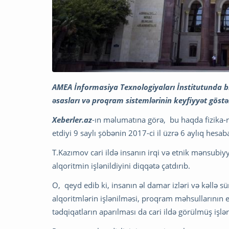
AMEA İnformasiya Texnologiyaları İnstitutunda b
əsasları və proqram sistemlərinin keyfiyyət göstəri
Xeberler.az
-ın məlumatına görə, bu haqda fizika-r
etdiyi 9 saylı şöbənin 2017-ci il üzrə 6 aylıq hesabat
T.Kazımov cari ildə insanın irqi və etnik mənsubiy
alqoritmin işlənildiyini diqqətə çatdırıb.
O, qeyd edib ki, insanın əl damar izləri və kəllə 
alqoritmlərin işlənilməsi, proqram məhsullarının et
tədqiqatların aparılması da cari ildə görülmüş işlər