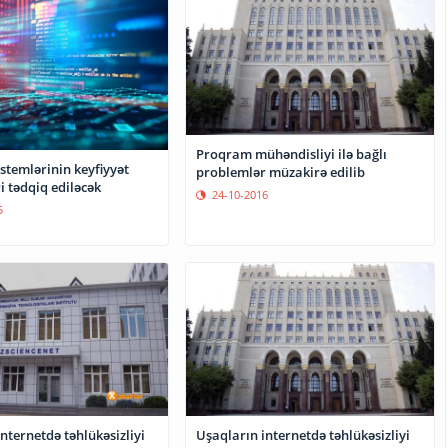
Proqram mühəndisliyi ilə bağlı
stemlərinin keyfiyyət
problemlər müzakirə edilib
ri tədqiq ediləcək
24-10-2016
5
nternetdə təhlükəsizliyi
Uşaqların internetdə təhlükəsizliyi