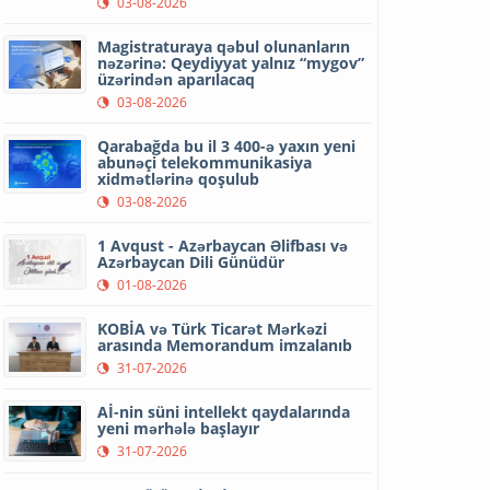
03-08-2026
Magistraturaya qəbul olunanların
nəzərinə: Qeydiyyat yalnız “mygov”
üzərindən aparılacaq
03-08-2026
Qarabağda bu il 3 400-ə yaxın yeni
abunəçi telekommunikasiya
xidmətlərinə qoşulub
03-08-2026
1 Avqust - Azərbaycan Əlifbası və
Azərbaycan Dili Günüdür
01-08-2026
KOBİA və Türk Ticarət Mərkəzi
arasında Memorandum imzalanıb
31-07-2026
Aİ-nin süni intellekt qaydalarında
yeni mərhələ başlayır
31-07-2026