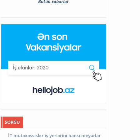
Bütün xəbərlər
SORĞU
İT mütəxəssislər iş yerlərini hansı meyarlar