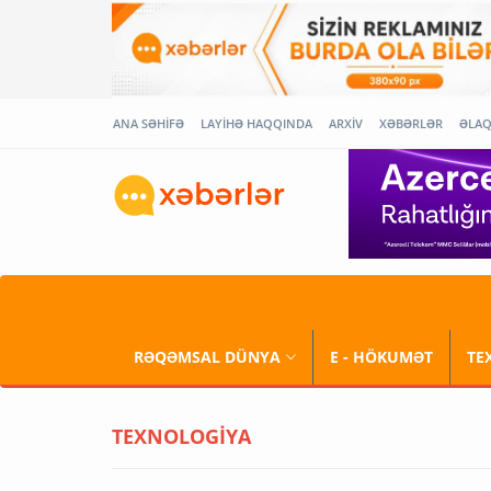
ANA SƏHİFƏ
LAYİHƏ HAQQINDA
ARXİV
XƏBƏRLƏR
ƏLA
RƏQƏMSAL DÜNYA
E - HÖKUMƏT
TE
TEXNOLOGİYA