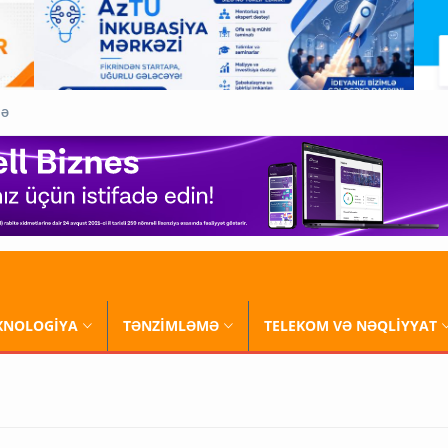
QƏ
XNOLOGİYA
TƏNZİMLƏMƏ
TELEKOM VƏ NƏQLİYYAT