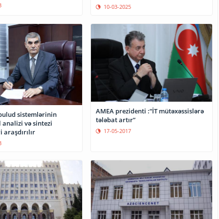
3
10-03-2025
AMEA prezidenti :“İT mütəxəssislərə
ulud sistemlərinin
tələbat artır”
 analizi və sintezi
17-05-2017
 araşdırılır
3