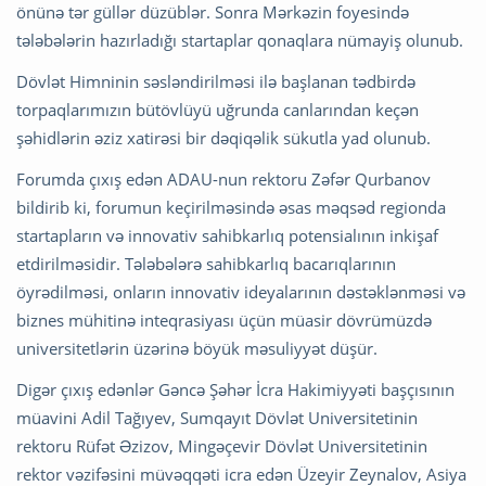
önünə tər güllər düzüblər. Sonra Mərkəzin foyesində
tələbələrin hazırladığı startaplar qonaqlara nümayiş olunub.
Dövlət Himninin səsləndirilməsi ilə başlanan tədbirdə
torpaqlarımızın bütövlüyü uğrunda canlarından keçən
şəhidlərin əziz xatirəsi bir dəqiqəlik sükutla yad olunub.
Forumda çıxış edən ADAU-nun rektoru Zəfər Qurbanov
bildirib ki, forumun keçirilməsində əsas məqsəd regionda
startapların və innovativ sahibkarlıq potensialının inkişaf
etdirilməsidir. Tələbələrə sahibkarlıq bacarıqlarının
öyrədilməsi, onların innovativ ideyalarının dəstəklənməsi və
biznes mühitinə inteqrasiyası üçün müasir dövrümüzdə
universitetlərin üzərinə böyük məsuliyyət düşür.
Digər çıxış edənlər Gəncə Şəhər İcra Hakimiyyəti başçısının
müavini Adil Tağıyev, Sumqayıt Dövlət Universitetinin
rektoru Rüfət Əzizov, Mingəçevir Dövlət Universitetinin
rektor vəzifəsini müvəqqəti icra edən Üzeyir Zeynalov, Asiya