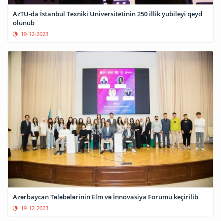
AzTU-da İstanbul Texniki Universitetinin 250 illik yubileyi qeyd
olunub
19-12-2023
Azərbaycan Tələbələrinin Elm və İnnovasiya Forumu keçirilib
19-12-2023