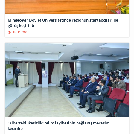
Mingəçevir Dövlət Universitetində regionun startapçıları ilə
görüş keçirilib
18-11-2016
“Kibertəhlükəsizlik” təlim layihəsinin bağlanış mərasimi
keçirilib