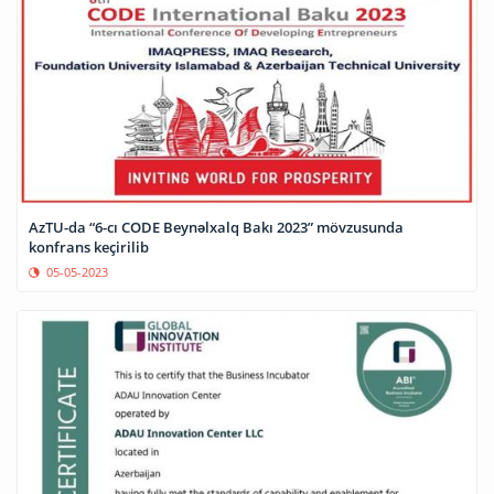
AzTU-da “6-cı CODE Beynəlxalq Bakı 2023” mövzusunda
konfrans keçirilib
05-05-2023