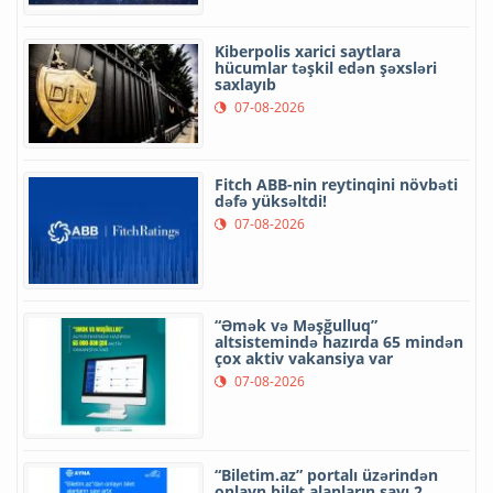
Kiberpolis xarici saytlara
hücumlar təşkil edən şəxsləri
saxlayıb
07-08-2026
Fitch ABB-nin reytinqini növbəti
dəfə yüksəltdi!
07-08-2026
“Əmək və Məşğulluq”
altsistemində hazırda 65 mindən
çox aktiv vakansiya var
07-08-2026
“Biletim.az” portalı üzərindən
onlayn bilet alanların sayı 2