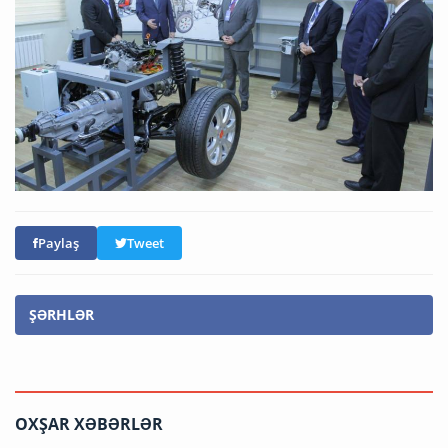
Paylaş
Tweet
ŞƏRHLƏR
OXŞAR XƏBƏRLƏR