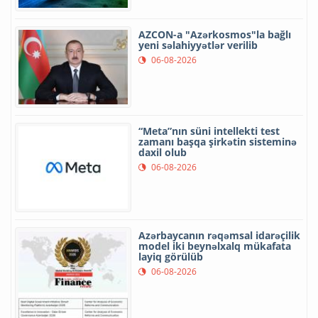
AZCON-a "Azərkosmos"la bağlı
yeni səlahiyyətlər verilib
06-08-2026
“Meta”nın süni intellekti test
zamanı başqa şirkətin sisteminə
daxil olub
06-08-2026
Azərbaycanın rəqəmsal idarəçilik
model iki beynəlxalq mükafata
layiq görülüb
06-08-2026