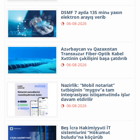
DSMF 7 ayda 135 minə yaxın
elektron arayış verib
06-08-2026
Azərbaycan və Qazaxıstan
Transxəzər Fiber-Optik Kabel
Xəttinin çəkilişini başa çatdırıb
06-08-2026
Nazirlik: “Mobil notariat”
tətbiqinin “mygov”a tam
inteqrasiyası istiqamətində işlər
davam etdirilir
06-08-2026
Beş İcra Hakimiyyəti İT
sistemlərini “Hökumət
buludu”na köçürüb