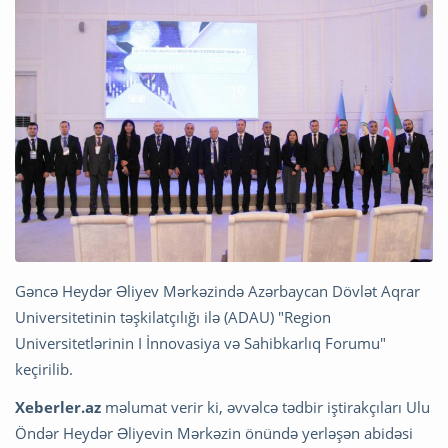
Gəncə Heydər Əliyev Mərkəzində Azərbaycan Dövlət Aqrar
Universitetinin təşkilatçılığı ilə (ADAU) "Region
Universitetlərinin I İnnovasiya və Sahibkarlıq Forumu"
keçirilib.
Xeberler.az
məlumat verir ki, əvvəlcə tədbir iştirakçıları Ulu
Öndər Heydər Əliyevin Mərkəzin önündə yerləşən abidəsi