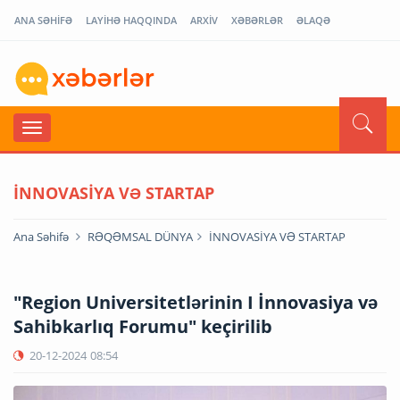
ANA SƏHİFƏ
LAYİHƏ HAQQINDA
ARXİV
XƏBƏRLƏR
ƏLAQƏ
İNNOVASİYA VƏ STARTAP
Ana Səhifə
RƏQƏMSAL DÜNYA
İNNOVASİYA VƏ STARTAP
"Region Universitetlərinin I İnnovasiya və
Sahibkarlıq Forumu" keçirilib
20-12-2024
08:54