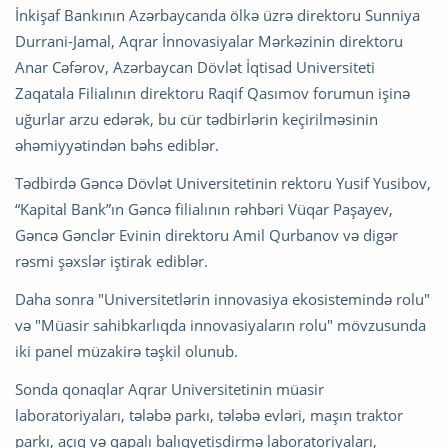
İnkişaf Bankının Azərbaycanda ölkə üzrə direktoru Sunniya
Durrani-Jamal, Aqrar İnnovasiyalar Mərkəzinin direktoru
Anar Cəfərov, Azərbaycan Dövlət İqtisad Universiteti
Zaqatala Filialının direktoru Raqif Qasımov forumun işinə
uğurlar arzu edərək, bu cür tədbirlərin keçirilməsinin
əhəmiyyətindən bəhs ediblər.
Tədbirdə Gəncə Dövlət Universitetinin rektoru Yusif Yusibov,
“Kapital Bank”ın Gəncə filialının rəhbəri Vüqar Paşayev,
Gəncə Gənclər Evinin direktoru Amil Qurbanov və digər
rəsmi şəxslər iştirak ediblər.
Daha sonra "Universitetlərin innovasiya ekosistemində rolu"
və "Müasir sahibkarlıqda innovasiyaların rolu" mövzusunda
iki panel müzakirə təşkil olunub.
Sonda qonaqlar Aqrar Universitetinin müasir
laboratoriyaları, tələbə parkı, tələbə evləri, maşın traktor
parkı, açıq və qapalı balıqyetişdirmə laboratoriyaları,