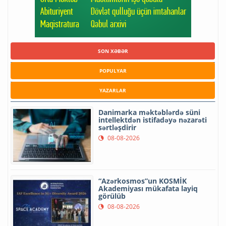
SON XƏBƏR
POPULYAR
YAZARLAR
Danimarka məktəblərdə süni
intellektdən istifadəyə nəzarəti
sərtləşdirir
08-08-2026
“Azərkosmos”un KOSMİK
Akademiyası mükafata layiq
görülüb
08-08-2026