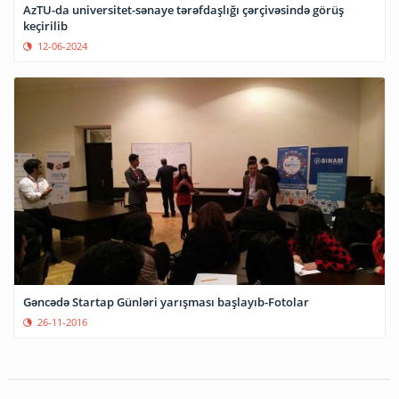
AzTU-da universitet-sənaye tərəfdaşlığı çərçivəsində görüş
keçirilib
12-06-2024
Gəncədə Startap Günləri yarışması başlayıb-Fotolar
26-11-2016