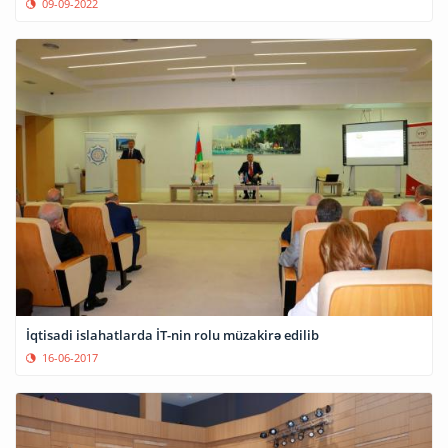
09-09-2022
İqtisadi islahatlarda İT-nin rolu müzakirə edilib
16-06-2017