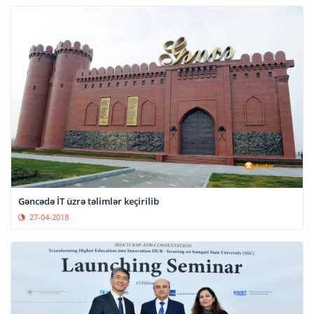
Gəncədə İT üzrə təlimlər keçirilib
27-04-2018