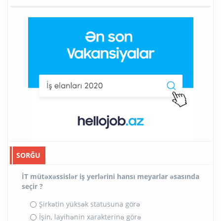
SORĞU
İT mütəxəssislər iş yerlərini hansı meyarlar əsasında
seçir ?
Şirkətin yüksək statusuna görə
İşin, layihənin xarakterinə görə