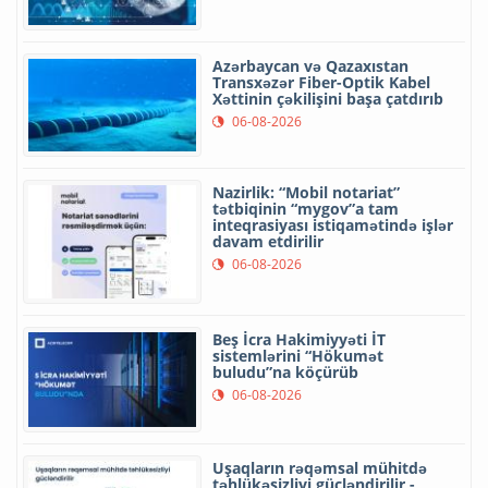
Azərbaycan və Qazaxıstan
Transxəzər Fiber-Optik Kabel
Xəttinin çəkilişini başa çatdırıb
06-08-2026
Nazirlik: “Mobil notariat”
tətbiqinin “mygov”a tam
inteqrasiyası istiqamətində işlər
davam etdirilir
06-08-2026
Beş İcra Hakimiyyəti İT
sistemlərini “Hökumət
buludu”na köçürüb
06-08-2026
Uşaqların rəqəmsal mühitdə
təhlükəsizliyi gücləndirilir -