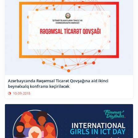
Azərbaycanda Rəqəmsal Ticarət Qovşağına aid ikinci
beynəlxalq konfransı keçiriləcək
10-09-2018