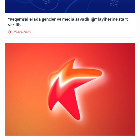
“Rəqəmsal erada gənclər və media savadlılığı” layihəsinə start
verilib
25-09-2025