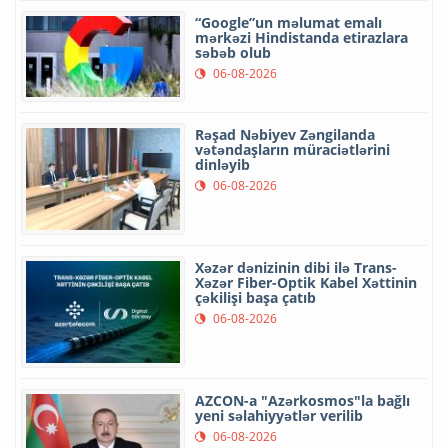
“Google”un məlumat emalı
mərkəzi Hindistanda etirazlara
səbəb olub
06-08-2026
Rəşad Nəbiyev Zəngilanda
vətəndaşların müraciətlərini
dinləyib
06-08-2026
Xəzər dənizinin dibi ilə Trans-
Xəzər Fiber-Optik Kabel Xəttinin
çəkilişi başa çatıb
06-08-2026
AZCON-a "Azərkosmos"la bağlı
yeni səlahiyyətlər verilib
06-08-2026