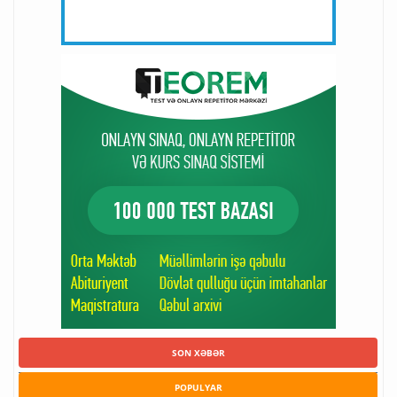
SON XƏBƏR
POPULYAR