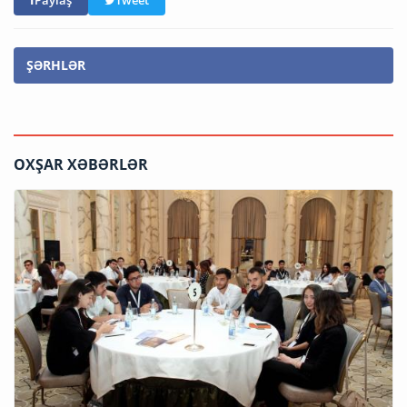
Paylaş
Tweet
ŞƏRHLƏR
OXŞAR XƏBƏRLƏR