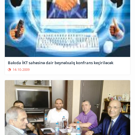
Bakıda İKT sahəsinə dair beynəlxalq konfrans keçiriləcək
14-10-2009