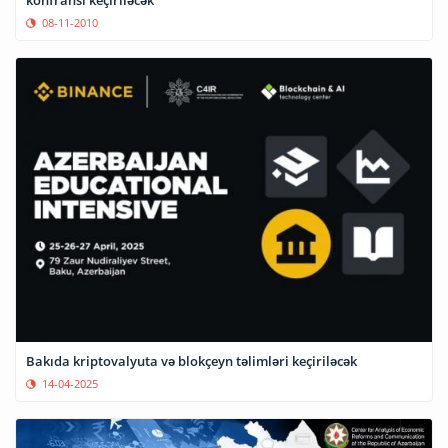
08-11-2010
Bakıda kriptovalyuta və blokçeyn təlimləri keçiriləcək
14-04-2025