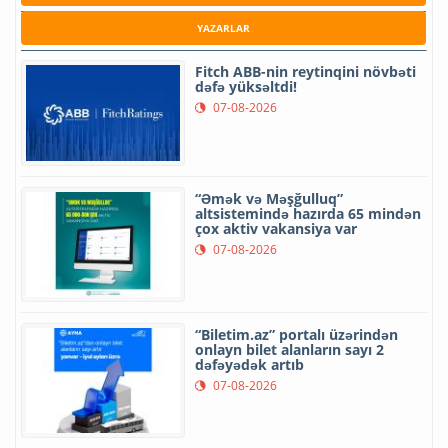
YAZARLAR
Fitch ABB-nin reytinqini növbəti
dəfə yüksəltdi!
07-08-2026
“Əmək və Məşğulluq”
altsistemində hazırda 65 mindən
çox aktiv vakansiya var
07-08-2026
“Biletim.az” portalı üzərindən
onlayn bilet alanların sayı 2
dəfəyədək artıb
07-08-2026