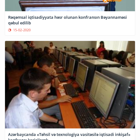
Rəqəmsal iqtisadiyyata həsr olunan konfransın Bəyannaməsi
qəbul edilib
15-02-2020
Azərbaycanda «Təhsil və texnologiya vasitəsilə iqtisadi inkişaf»
konfransı keçiriləcək