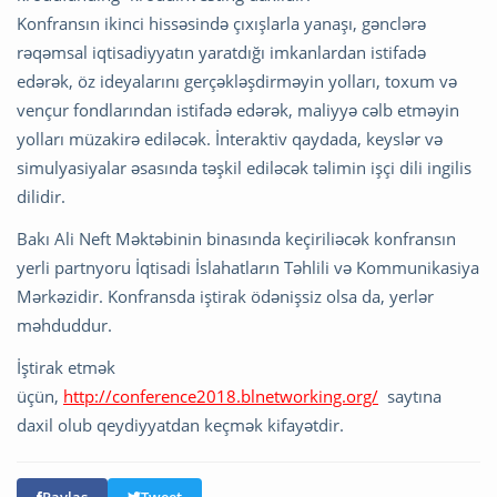
Konfransın ikinci hissəsində çıxışlarla yanaşı, gənclərə
rəqəmsal iqtisadiyyatın yaratdığı imkanlardan istifadə
edərək, öz ideyalarını gerçəkləşdirməyin yolları, toxum və
vençur fondlarından istifadə edərək, maliyyə cəlb etməyin
yolları müzakirə ediləcək. İnteraktiv qaydada, keyslər və
simulyasiyalar əsasında təşkil ediləcək təlimin işçi dili ingilis
dilidir.
Bakı Ali Neft Məktəbinin binasında keçiriliəcək konfransın
yerli partnyoru İqtisadi İslahatların Təhlili və Kommunikasiya
Mərkəzidir. Konfransda iştirak ödənişsiz olsa da, yerlər
məhduddur.
İştirak etmək
üçün,
http://conference2018.blnetworking.org/
saytına
daxil olub qeydiyyatdan keçmək kifayətdir.