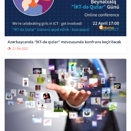
Azərbaycanda “İKT-də qızlar” mövzusunda konfrans keçiriləcək
21-04-2021