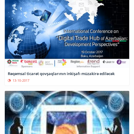
Rəqəmsal ticarət qovşaqlarının inkişafı müzakirə ediləcək
13-10-2017