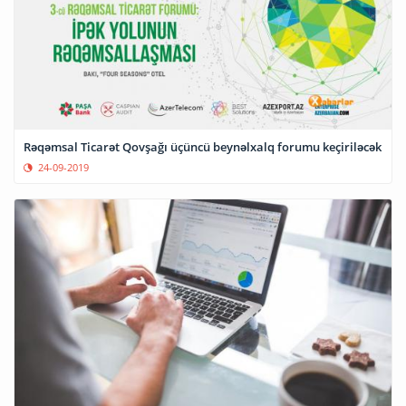
Rəqəmsal Ticarət Qovşağı üçüncü beynəlxalq forumu keçiriləcək
24-09-2019