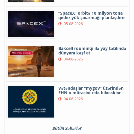
“SpaceX” orbitə 10 milyon tona
qədər yük çıxarmağı planlaşdırır
05-08-2026
Bakcell rouminqi ilə yay tətilində
dünyanı kəşf et
04-08-2026
Vətəndaşlar “mygov” üzərindən
FHN-ə müraciət edə biləcəklər
04-08-2026
Bütün xəbərlər