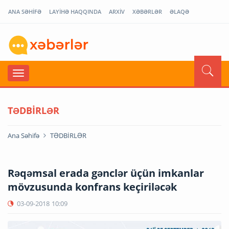
ANA SƏHİFƏ
LAYİHƏ HAQQINDA
ARXİV
XƏBƏRLƏR
ƏLAQƏ
TƏDBİRLƏR
Ana Səhifə
TƏDBİRLƏR
Rəqəmsal erada gənclər üçün imkanlar
mövzusunda konfrans keçiriləcək
03-09-2018
10:09