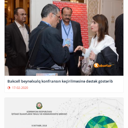
Bakcell beynəlxalq konfransın keçirilməsinə dəstək göstərib
17-02-2020