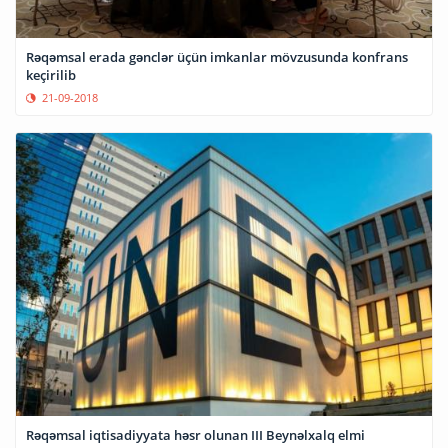
Rəqəmsal erada gənclər üçün imkanlar mövzusunda konfrans
keçirilib
21-09-2018
Rəqəmsal iqtisadiyyata həsr olunan III Beynəlxalq elmi