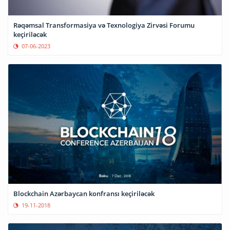
Rəqəmsal Transformasiya və Texnologiya Zirvəsi Forumu
keçiriləcək
07-06-2023
Blockchain Azərbaycan konfransı keçiriləcək
19-11-2018