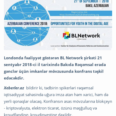
Londonda fəaliyyət göstərən BL Network şirkəti 21
sentyabr 2018-ci il tarixində Bakıda Rəqəmsal erada
gənclər üçün imkanlar mövzusunda konfrans təşkil
edəcəkdir.
Xeberler.az
bildirir ki, tədbirin spikerləri rəqəmsal
iqtisadiyyat sahəsində uğura imza atan həm xarici, həm də
yerli qonaqlar olacaq. Konfransın əsas mövzularına blokçeyn
- kriptovalyuta, elektron ticarət, özünü məşğulluq və
kroudfanding- kroudinvesting daxildir.