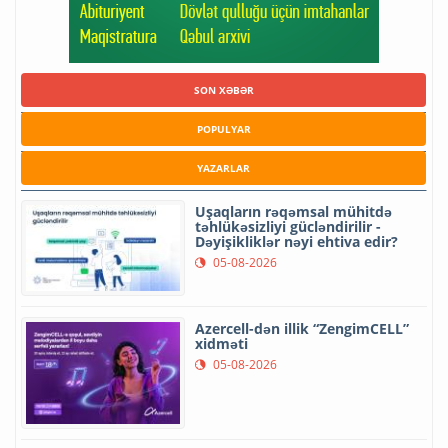
SON XƏBƏR
POPULYAR
YAZARLAR
Uşaqların rəqəmsal mühitdə
təhlükəsizliyi gücləndirilir -
Dəyişikliklər nəyi ehtiva edir?
05-08-2026
Azercell-dən illik “ZengimCELL”
xidməti
05-08-2026