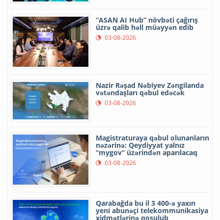
“ASAN AI Hub” növbəti çağırış
üzrə qalib həll müəyyən edib
03-08-2026
Nazir Rəşad Nəbiyev Zəngilanda
vətəndaşları qəbul edəcək
03-08-2026
Magistraturaya qəbul olunanların
nəzərinə: Qeydiyyat yalnız
“mygov” üzərindən aparılacaq
03-08-2026
Qarabağda bu il 3 400-ə yaxın
yeni abunəçi telekommunikasiya
xidmətlərinə qoşulub