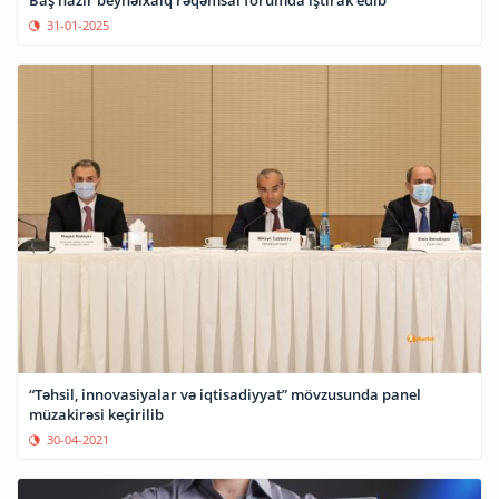
31-01-2025
“Təhsil, innovasiyalar və iqtisadiyyat” mövzusunda panel
müzakirəsi keçirilib
30-04-2021