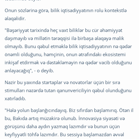
Onun sözlərinə görə, bilik iqtisadiyyatının rolu kontekstlə
əlaqəlidir.
"Bəşəriyyət tarixində heç vaxt biliklər bu cür əhəmiyyət
daşımayıb və millətin tərəqqisi ilə birbaşa əlaqəyə malik
olmayıb. Bunu qəbul etməklə bilik iqtisadiyyatının nə qədər
önəmli olduğunu, həmçinin, onun ətrafındakı ekosistemi
inkişaf etdirmək və dəstəkləməyin nə qədər vacib olduğunu
anlayacağıq", - o deyib.
Nazir bu yaxında startaplar və novatorlar üçün bir sıra
stimulları nəzərdə tutan qanunvericiliyin qəbul olunduğunu
xatırladıb.
"Hələ yolun başlanğıcındayıq. Biz sıfırdan başlamırıq. Ötən il
bu, Bakıda artıq müzakirə olunub. İnnovasiya siyasəti və
görüşünü daha aydın yazmaq lazımdır və bunun üçün
keyfiyyətli töhfə lazımdır. Bu sessiya başlamazdan əvvəl