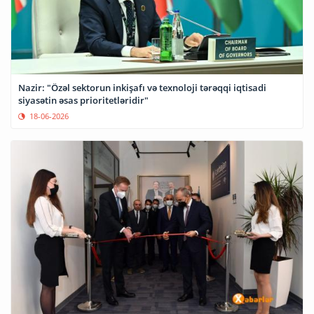
Nazir: "Özəl sektorun inkişafı və texnoloji tərəqqi iqtisadi
siyasətin əsas prioritetləridir"
18-06-2026