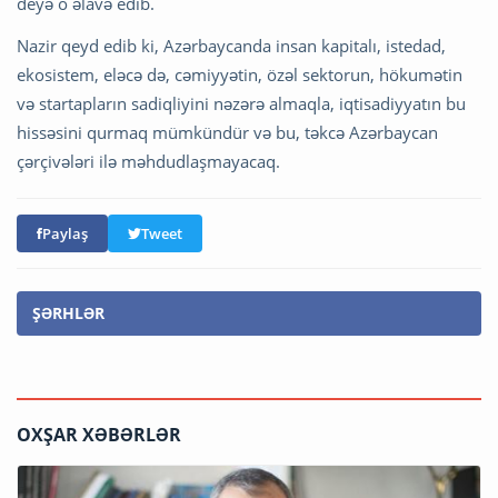
deyə o əlavə edib.
Nazir qeyd edib ki, Azərbaycanda insan kapitalı, istedad,
ekosistem, eləcə də, cəmiyyətin, özəl sektorun, hökumətin
və startapların sadiqliyini nəzərə almaqla, iqtisadiyyatın bu
hissəsini qurmaq mümkündür və bu, təkcə Azərbaycan
çərçivələri ilə məhdudlaşmayacaq.
Paylaş
Tweet
ŞƏRHLƏR
OXŞAR XƏBƏRLƏR