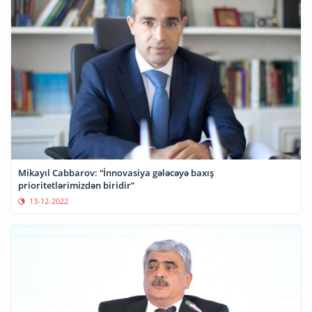
Mikayıl Cabbarov: “İnnovasiya gələcəyə baxış
prioritetlərimizdən biridir”
13-12-2022