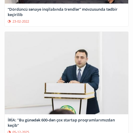
“Dördüncü sənaye inqilabında trendlər” mövzusunda tədbir
keçirilib
23-02-2022
İRİA: "Bu günədək 600-dən çox startap proqramlarımızdan
keçib"
05-12-2025