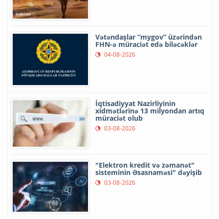
Vətəndaşlar “mygov” üzərindən
FHN-ə müraciət edə biləcəklər
04-08-2026
İqtisadiyyat Nazirliyinin
xidmətlərinə 13 milyondan artıq
müraciət olub
03-08-2026
"Elektron kredit və zəmanət"
sisteminin Əsasnaməsi" dəyişib
03-08-2026