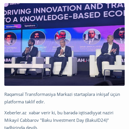
Rəqəmsal Transformasiya Mərkəzi startaplara inkişaf üçün
platforma təklif edir.
Xeberler.az xəbər verir ki, bu barədə iqtisadiyyat naziri
Mikayıl Cabbarov "Baku Investment Day (BakuID24)"
tədbirində deyib.