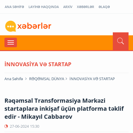
ANA SƏHİFƏ
LAYİHƏ HAQQINDA
ARXİV
XƏBƏRLƏR
ƏLAQƏ
İNNOVASİYA VƏ STARTAP
Ana Səhifə
RƏQƏMSAL DÜNYA
İNNOVASİYA VƏ STARTAP
Rəqəmsal Transformasiya Mərkəzi
startaplara inkişaf üçün platforma təklif
edir - Mikayıl Cabbarov
27-06-2024
15:30