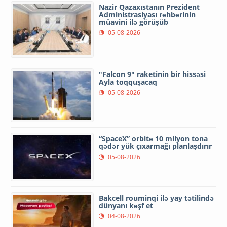
Nazir Qazaxıstanın Prezident
Administrasiyası rəhbərinin
müavini ilə görüşüb
05-08-2026
"Falcon 9" raketinin bir hissəsi
Ayla toqquşacaq
05-08-2026
“SpaceX” orbitə 10 milyon tona
qədər yük çıxarmağı planlaşdırır
05-08-2026
Bakcell rouminqi ilə yay tətilində
dünyanı kəşf et
04-08-2026