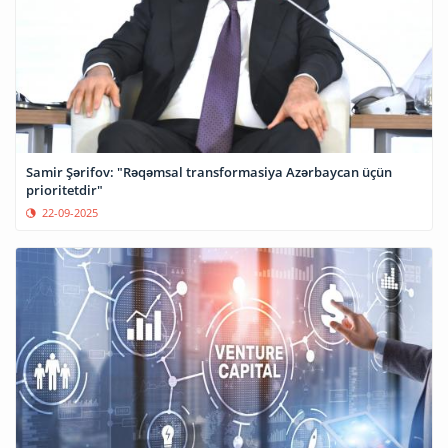
Samir Şərifov: "Rəqəmsal transformasiya Azərbaycan üçün
prioritetdir"
22-09-2025