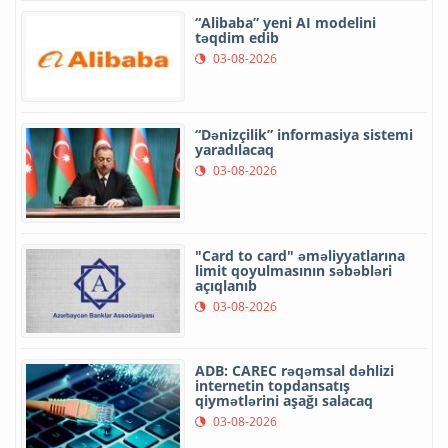
“Alibaba” yeni AI modelini
təqdim edib
03-08-2026
“Dənizçilik” informasiya sistemi
yaradılacaq
03-08-2026
"Card to card" əməliyyatlarına
limit qoyulmasının səbəbləri
açıqlanıb
03-08-2026
ADB: CAREC rəqəmsal dəhlizi
internetin topdansatış
qiymətlərini aşağı salacaq
03-08-2026