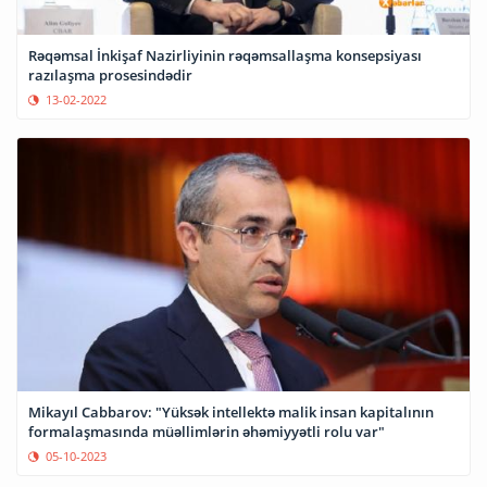
Rəqəmsal İnkişaf Nazirliyinin rəqəmsallaşma konsepsiyası
razılaşma prosesindədir
13-02-2022
Mikayıl Cabbarov: "Yüksək intellektə malik insan kapitalının
formalaşmasında müəllimlərin əhəmiyyətli rolu var"
05-10-2023