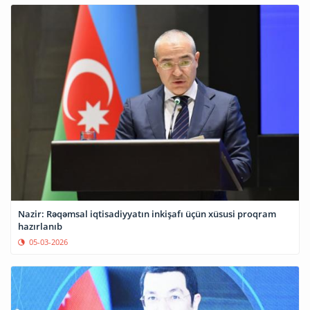
Nazir: Rəqəmsal iqtisadiyyatın inkişafı üçün xüsusi proqram
hazırlanıb
05-03-2026