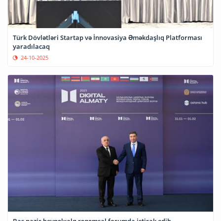
Türk Dövlətləri Startap və İnnovasiya Əməkdaşlıq Platforması
yaradılacaq
24-10-2025
Baş nazir beynəlxalq rəqəmsal forumda iştirak edib