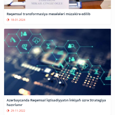
Rəqəmsal transformasiya məsələləri müzakirə edilib
18-01-2024
Azərbaycanda Rəqəmsal İqtisadiyyatın İnkişafı üzrə Strategiya
hazırlanır
29-11-2022