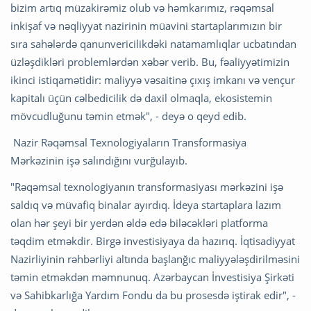
bizim artıq müzakirəmiz olub və həmkarımız, rəqəmsal
inkişaf və nəqliyyat nazirinin müavini startaplarımızın bir
sıra sahələrdə qanunvericilikdəki natamamlıqlar ucbatından
üzləşdikləri problemlərdən xəbər verib. Bu, fəaliyyətimizin
ikinci istiqamətidir: maliyyə vəsaitinə çıxış imkanı və vençur
kapitalı üçün cəlbedicilik də daxil olmaqla, ekosistemin
mövcudluğunu təmin etmək", - deyə o qeyd edib.
Nazir Rəqəmsal Texnologiyaların Transformasiya
Mərkəzinin işə salındığını vurğulayıb.
"Rəqəmsal texnologiyanın transformasiyası mərkəzini işə
saldıq və müvafiq binalar ayırdıq. İdeya startaplara lazım
olan hər şeyi bir yerdən əldə edə biləcəkləri platforma
təqdim etməkdir. Birgə investisiyaya da hazırıq. İqtisadiyyat
Nazirliyinin rəhbərliyi altında başlanğıc maliyyələşdirilməsini
təmin etməkdən məmnunuq. Azərbaycan İnvestisiya Şirkəti
və Sahibkarlığa Yardım Fondu da bu prosesdə iştirak edir", -