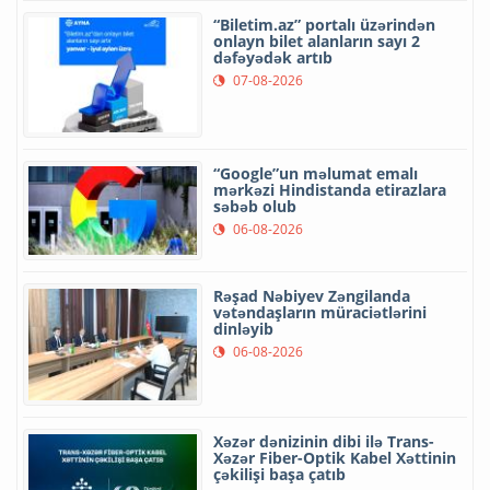
“Biletim.az” portalı üzərindən
onlayn bilet alanların sayı 2
dəfəyədək artıb
07-08-2026
“Google”un məlumat emalı
mərkəzi Hindistanda etirazlara
səbəb olub
06-08-2026
Rəşad Nəbiyev Zəngilanda
vətəndaşların müraciətlərini
dinləyib
06-08-2026
Xəzər dənizinin dibi ilə Trans-
Xəzər Fiber-Optik Kabel Xəttinin
çəkilişi başa çatıb