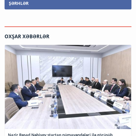
ŞƏRHLƏR
OXŞAR XƏBƏRLƏR
Nazir Rəşad Nəbiyev startap nümayəndələri ilə görüşüb