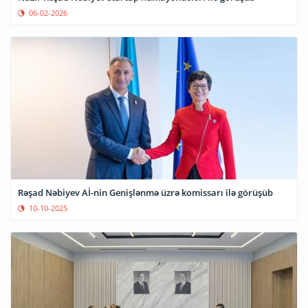
06-02-2026
Rəşad Nəbiyev Aİ-nin Genişlənmə üzrə komissarı ilə görüşüb
10-10-2025