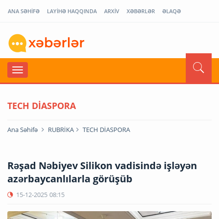
ANA SƏHİFƏ
LAYİHƏ HAQQINDA
ARXİV
XƏBƏRLƏR
ƏLAQƏ
TECH DİASPORA
Ana Səhifə
RUBRİKA
TECH DİASPORA
Rəşad Nəbiyev Silikon vadisində işləyən
azərbaycanlılarla görüşüb
15-12-2025
08:15