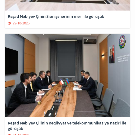
Rəşad Nəbiyev Çinin Sian şəhərinin meri ilə görüşüb
29-10-2025
Rəşad Nəbiyev Çilinin nəqliyyat və telekommunikasiya naziri ilə
görüşüb