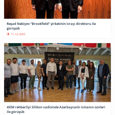
Rəşad Nəbiyev “Brookfield” şirkətinin icraçı direktoru ilə
görüşüb
11-12-2025
4SİM rəhbərliyi Silikon vadisində Azərbaycanlı icmanın üzvləri
ilə görüşüb