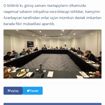
O bildirib ki, görüş zamanı startapçıların ölkəmizdə
rəqəmsal sahənin inkişafına verə biləcəyi töhfələr, həmçinin
Azərbaycan tərəfindən onlar üçün mümkün dəstək imkanları
barədə fikir mübadiləsi aparılıb.
Paylaş
Tweet