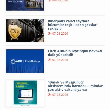
08-08-2026
Kiberpolis xarici saytlara
hücumlar təşkil edən şəxsləri
saxlayıb
07-08-2026
Fitch ABB-nin reytinqini növbəti
dəfə yüksəltdi!
07-08-2026
“Əmək və Məşğulluq”
altsistemində hazırda 65 mindən
çox aktiv vakansiya var
07-08-2026