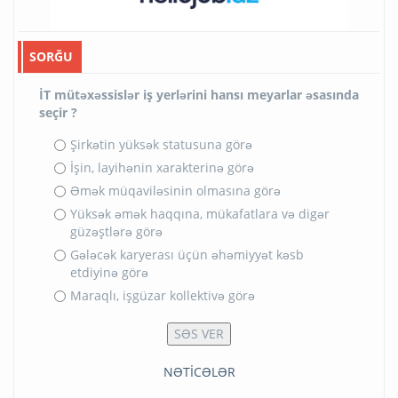
SORĞU
İT mütəxəssislər iş yerlərini hansı meyarlar əsasında
seçir ?
Şirkətin yüksək statusuna görə
İşin, layihənin xarakterinə görə
Əmək müqaviləsinin olmasına görə
Yüksək əmək haqqına, mükafatlara və digər
güzəştlərə görə
Gələcək karyerası üçün əhəmiyyət kəsb
etdiyinə görə
Maraqlı, işgüzar kollektivə görə
NƏTİCƏLƏR