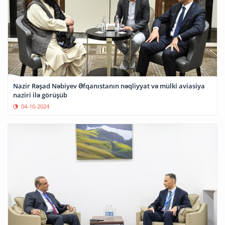
Nazir Rəşad Nəbiyev Əfqanıstanın nəqliyyat və mülki aviasiya
naziri ilə görüşüb
04-10-2024