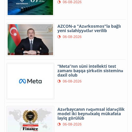
06-08-2026
AZCON-a "Azərkosmos"la bağlı
yeni səlahiyyətlər verilib
06-08-2026
“Meta”nın süni intellekti test
zamanı başqa şirkətin sisteminə
daxil olub
06-08-2026
Azərbaycanın rəqəmsal idarəçilik
model iki beynəlxalq mükafata
layiq görülüb
06-08-2026