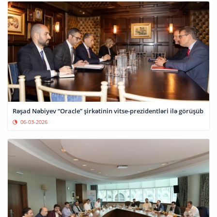
Rəşad Nəbiyev “Oracle” şirkətinin vitse-prezidentləri ilə görüşüb
06-03-2026