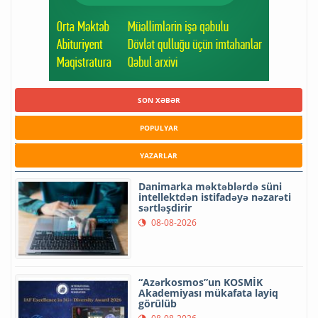
SON XƏBƏR
POPULYAR
YAZARLAR
Danimarka məktəblərdə süni
intellektdən istifadəyə nəzarəti
sərtləşdirir
08-08-2026
“Azərkosmos”un KOSMİK
Akademiyası mükafata layiq
görülüb