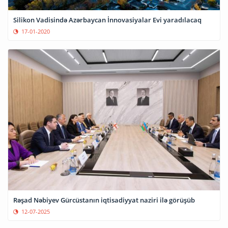
Silikon Vadisində Azərbaycan İnnovasiyalar Evi yaradılacaq
17-01-2020
Rəşad Nəbiyev Gürcüstanın iqtisadiyyat naziri ilə görüşüb
12-07-2025