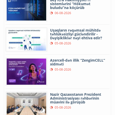
sistemlərini “Hökumət
buludu”na köçürüb
06-08-2026
Uşaqların rəqəmsal mühitdə
təhlükəsizliyi gücləndirilir -
Dəyişikliklər nəyi ehtiva edir?
05-08-2026
Azercell-dən illik “ZengimCELL”
xidməti
05-08-2026
Nazir Qazaxıstanın Prezident
Administrasiyası rəhbərinin
müavini ilə görüşüb
05-08-2026