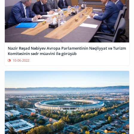
Nazir Rəşad Nəbiyev Avropa Parlamentinin Nəqliyyat və Turizm
Komitəsinin sədr müavini ilə görüşüb
10-06-2022