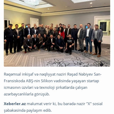
Rəqəmsal inkişaf və nəqliyyat naziri Rəşad Nəbiyev San-
Fransiskoda ABŞ-nin Silikon vadisində yaşayan startap
icmasının üzvləri və texnoloji şirkətlərdə çalışan
azərbaycanlılarla görüşüb.
Xeberler.az
məlumat verir ki, bu barədə nazir "X" sosial
şəbəkəsində paylaşım edib.