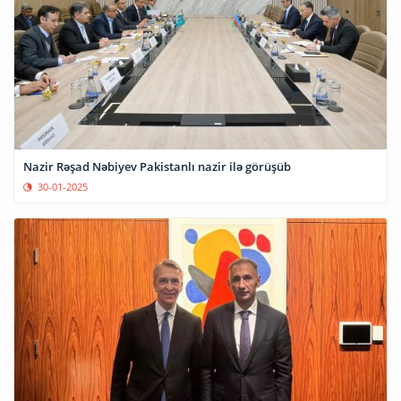
Nazir Rəşad Nəbiyev Pakistanlı nazir ilə görüşüb
30-01-2025