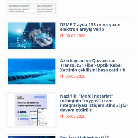
DSMF 7 ayda 135 minə yaxın
elektron arayış verib
06-08-2026
Azərbaycan və Qazaxıstan
Transxəzər Fiber-Optik Kabel
Xəttinin çəkilişini başa çatdırıb
06-08-2026
Nazirlik: “Mobil notariat”
tətbiqinin “mygov”a tam
inteqrasiyası istiqamətində işlər
davam etdirilir
06-08-2026
Beş İcra Hakimiyyəti İT