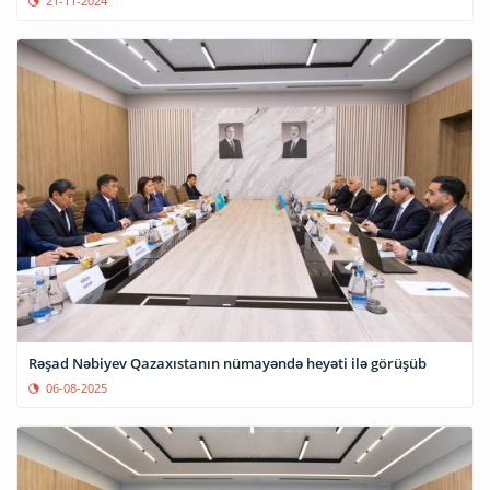
21-11-2024
Rəşad Nəbiyev Qazaxıstanın nümayəndə heyəti ilə görüşüb
06-08-2025