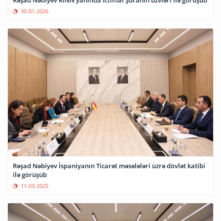
Rəşad Nəbiyev RİNN yanında İctimai Şuranın üzvləri ilə görüşüb
30-01-2026
Rəşad Nəbiyev İspaniyanın Ticarət məsələləri üzrə dövlət katibi
ilə görüşüb
11-03-2025