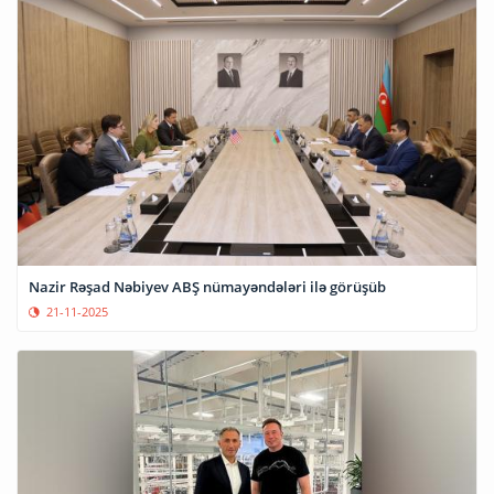
Nazir Rəşad Nəbiyev ABŞ nümayəndələri ilə görüşüb
21-11-2025