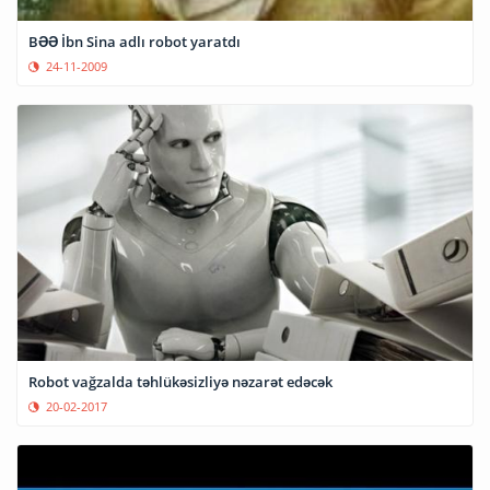
BƏƏ İbn Sina adlı robot yaratdı
24-11-2009
Robot vağzalda təhlükəsizliyə nəzarət edəcək
20-02-2017