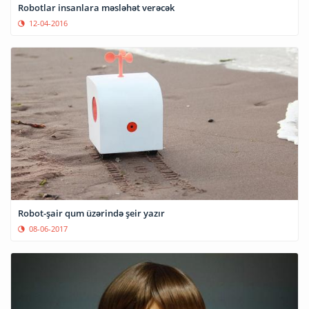
Robotlar insanlara məsləhət verəcək
12-04-2016
Robot-şair qum üzərində şeir yazır
08-06-2017