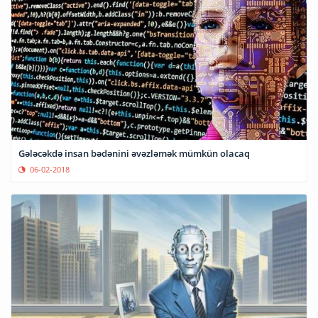
Gələcəkdə insan bədənini əvəzləmək mümkün olacaq
06-02-2018