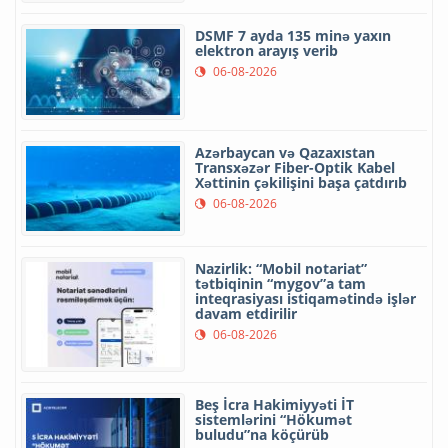
DSMF 7 ayda 135 minə yaxın
elektron arayış verib
06-08-2026
Azərbaycan və Qazaxıstan
Transxəzər Fiber-Optik Kabel
Xəttinin çəkilişini başa çatdırıb
06-08-2026
Nazirlik: “Mobil notariat”
tətbiqinin “mygov”a tam
inteqrasiyası istiqamətində işlər
davam etdirilir
06-08-2026
Beş İcra Hakimiyyəti İT
sistemlərini “Hökumət
buludu”na köçürüb