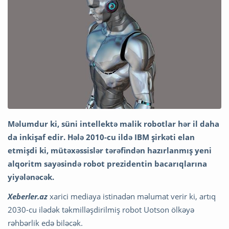
Məlumdur ki, süni intellektə malik robotlar hər il daha
da inkişaf edir. Hələ 2010-cu ildə IBM şirkəti elan
etmişdi ki, mütəxəssislər tərəfindən hazırlanmış yeni
alqoritm sayəsində robot prezidentin bacarıqlarına
yiyələnəcək.
Xeberler.az
xarici mediaya istinadən məlumat verir ki, artıq
2030-cu ilədək təkmilləşdirilmiş robot Uotson ölkəyə
rəhbərlik edə biləcək.