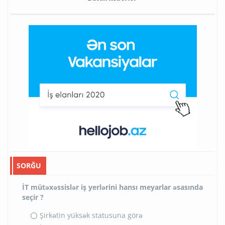
SORĞU
İT mütəxəssislər iş yerlərini hansı meyarlar əsasında
seçir ?
Şirkətin yüksək statusuna görə