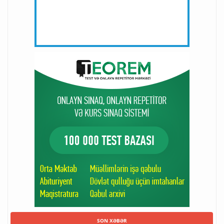
SON XƏBƏR