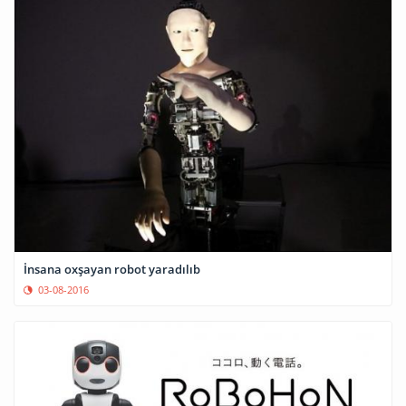
İnsana oxşayan robot yaradılıb
03-08-2016