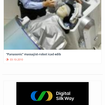
“Panasonic” massajist-robot icad edib
03-10-2010