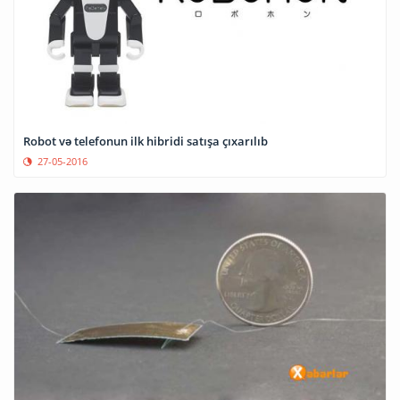
Robot və telefonun ilk hibridi satışa çıxarılıb
27-05-2016