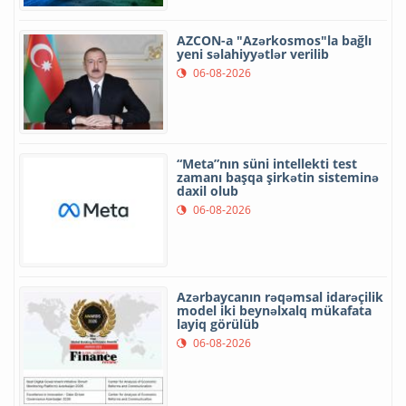
AZCON-a "Azərkosmos"la bağlı
yeni səlahiyyətlər verilib
06-08-2026
“Meta”nın süni intellekti test
zamanı başqa şirkətin sisteminə
daxil olub
06-08-2026
Azərbaycanın rəqəmsal idarəçilik
model iki beynəlxalq mükafata
layiq görülüb
06-08-2026