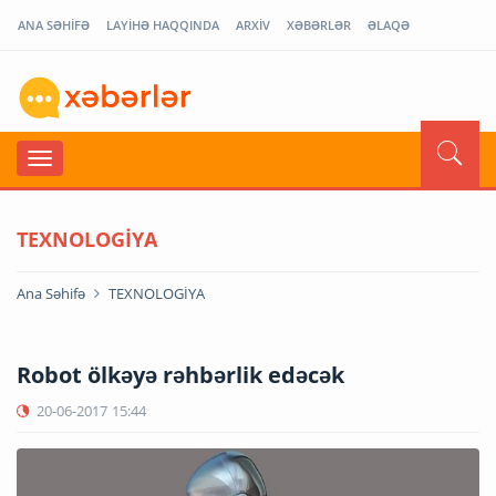
ANA SƏHİFƏ
LAYİHƏ HAQQINDA
ARXİV
XƏBƏRLƏR
ƏLAQƏ
TEXNOLOGİYA
Ana Səhifə
TEXNOLOGİYA
Robot ölkəyə rəhbərlik edəcək
20-06-2017
15:44