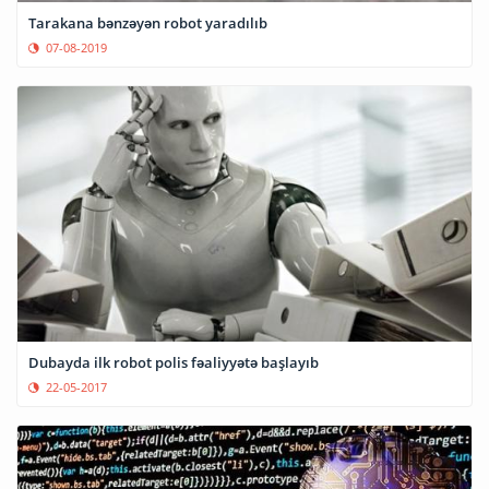
Tarakana bənzəyən robot yaradılıb
07-08-2019
Dubayda ilk robot polis fəaliyyətə başlayıb
22-05-2017