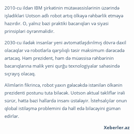
2010-cu ildən IBM şirkətinin mütəxəssislərinin üzərində
işlədikləri Uotson adlı robot artıq ölkəyə rəhbərlik etməyə
hazırdır. O, yalnız bəzi praktiki bacarıqları və siyasi
prinsipləri öyrənməlidir.
2030-cu ilədək insanlar yeni avtomatlaşdırılmış dövrə daxil
olacaqlar və robotlarla qarşılıqlı təsir maksimum dərəcədə
artacaq. Həm prezident, həm də müəssisə rəhbərinin
bacarıqlarına malik yeni qurğu texnologiyalar sahəsində
sıçrayış olacaq.
Alimlərin fikrincə, robot yaxın gələcəkdə istənilən ölkənin
prezidenti postunu tuta biləcək. Uotson aktual təkliflər irəli
sürür, hətta bəzi hallarda insanı üstələyir. İstehsalçılar onun
qlobal istiləşmə problemini də həll edə biləcəyini güman
edirlər.
Xeberler.az