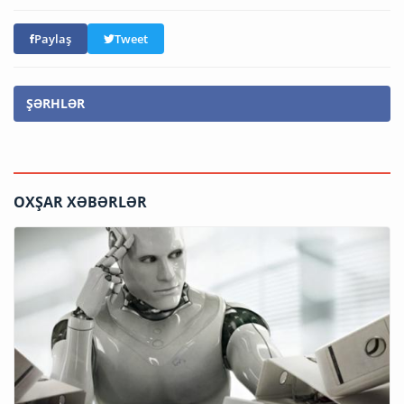
Paylaş
Tweet
ŞƏRHLƏR
OXŞAR XƏBƏRLƏR