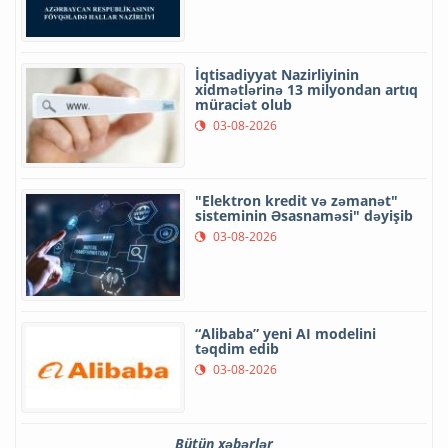
İqtisadiyyat Nazirliyinin
xidmətlərinə 13 milyondan artıq
müraciət olub
03-08-2026
"Elektron kredit və zəmanət"
sisteminin Əsasnaməsi" dəyişib
03-08-2026
“Alibaba” yeni AI modelini
təqdim edib
03-08-2026
Bütün xəbərlər