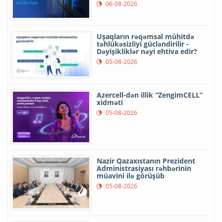
06-08-2026
Uşaqların rəqəmsal mühitdə
təhlükəsizliyi gücləndirilir -
Dəyişikliklər nəyi ehtiva edir?
05-08-2026
Azercell-dən illik “ZengimCELL”
xidməti
05-08-2026
Nazir Qazaxıstanın Prezident
Administrasiyası rəhbərinin
müavini ilə görüşüb
05-08-2026