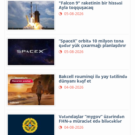
"Falcon 9" raketinin bir hissəsi
Ayla toqquşacaq
05-08-2026
“SpaceX” orbitə 10 milyon tona
qədər yük çıxarmağı planlaşdırır
05-08-2026
Bakcell rouminqi ilə yay tətilində
dünyanı kəşf et
04-08-2026
Vətəndaşlar “mygov” üzərindən
FHN-ə müraciət edə biləcəklər
04-08-2026