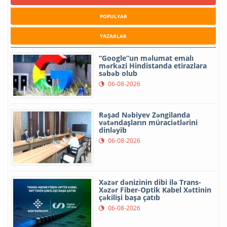
POPULYAR
YAZARLAR
“Google”un məlumat emalı
mərkəzi Hindistanda etirazlara
səbəb olub
06-08-2026
Rəşad Nəbiyev Zəngilanda
vətəndaşların müraciətlərini
dinləyib
06-08-2026
Xəzər dənizinin dibi ilə Trans-
Xəzər Fiber-Optik Kabel Xəttinin
çəkilişi başa çatıb
06-08-2026