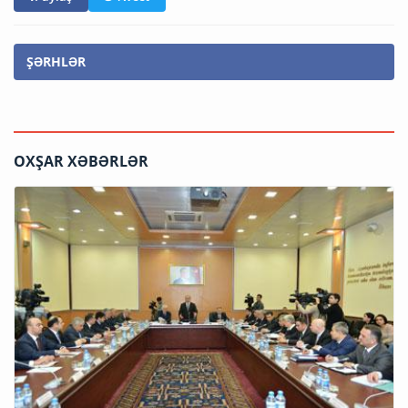
ŞƏRHLƏR
OXŞAR XƏBƏRLƏR