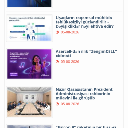
Uşaqların rəqəmsal mühitdə
təhlükəsizliyi gücləndirilir -
Dəyişikliklər nəyi ehtiva edir?
05-08-2026
Azercell-dən illik “ZengimCELL”
xidməti
05-08-2026
Nazir Qazaxıstanın Prezident
Administrasiyası rəhbərinin
müavini ilə görüşüb
05-08-2026
"Falcon 9" raketinin bir hissəsi