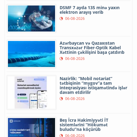
DSMF 7 ayda 135 minə yaxın
elektron arayış verib
06-08-2026
Azərbaycan və Qazaxıstan
Transxəzər Fiber-Optik Kabel
Xəttinin çəkilişini başa çatdırıb
06-08-2026
Nazirlik: “Mobil notariat”
tətbiqinin “mygov”a tam
inteqrasiyası istiqamətində işlər
davam etdirilir
06-08-2026
Beş İcra Hakimiyyəti İT
sistemlərini “Hökumət
buludu”na köçürüb
06-08-2026