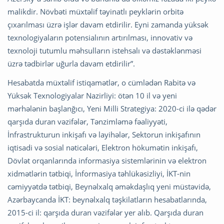
malikdir. Növbəti müxtəlif təyinatlı peyklərin orbitə
çıxarılması üzrə işlər davam etdirilir. Eyni zamanda yüksək
texnologiyaların potensialının artırılması, innovativ və
texnoloji tutumlu məhsulların istehsalı və dəstəklənməsi
üzrə tədbirlər uğurla davam etdirilir”.
Hesabatda müxtəlif istiqamətlər, o cümlədən Rabitə və
Yüksək Texnologiyalar Nazirliyi: ötən 10 il və yeni
mərhələnin başlanğıcı, Yeni Milli Strategiya: 2020-ci ilə qədər
qarşıda duran vəzifələr, Tənzimləmə fəaliyyəti,
İnfrastrukturun inkişafı və layihələr, Sektorun inkişafının
iqtisadi və sosial nəticələri, Elektron hökumətin inkişafı,
Dövlət orqanlarında informasiya sistemlərinin və elektron
xidmətlərin tətbiqi, İnformasiya təhlükəsizliyi, İKT-nin
cəmiyyətdə tətbiqi, Beynəlxalq əməkdaşlıq yeni müstəvidə,
Azərbaycanda İKT: beynəlxalq təşkilatların hesabatlarında,
2015-ci il: qarşıda duran vəzifələr yer alıb. Qarşıda duran