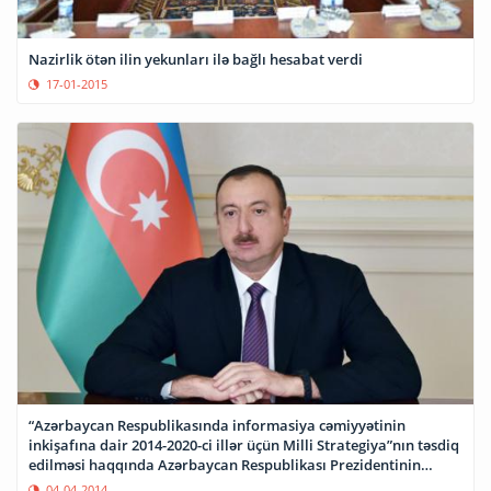
Nazirlik ötən ilin yekunları ilə bağlı hesabat verdi
17-01-2015
“Azərbaycan Respublikasında informasiya cəmiyyətinin
inkişafına dair 2014-2020-ci illər üçün Milli Strategiya”nın təsdiq
edilməsi haqqında Azərbaycan Respublikası Prezidentinin
Sərəncamı
04-04-2014