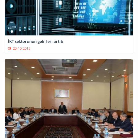
İKT sektorunun gəlirləri artıb
23-10-2015