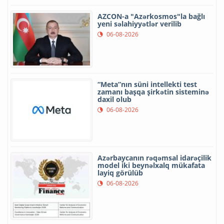
AZCON-a "Azərkosmos"la bağlı
yeni səlahiyyətlər verilib
06-08-2026
“Meta”nın süni intellekti test
zamanı başqa şirkətin sisteminə
daxil olub
06-08-2026
Azərbaycanın rəqəmsal idarəçilik
model iki beynəlxalq mükafata
layiq görülüb
06-08-2026