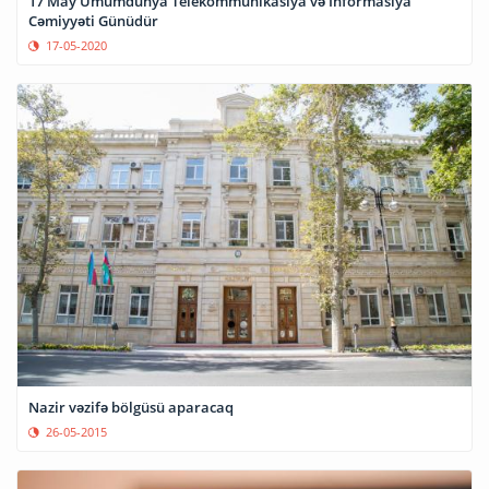
17 May Ümumdünya Telekommunikasiya və İnformasiya
Cəmiyyəti Günüdür
17-05-2020
Nazir vəzifə bölgüsü aparacaq
26-05-2015