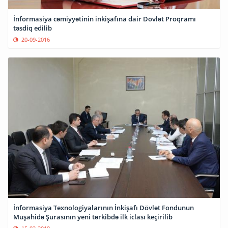
İnformasiya cəmiyyətinin inkişafına dair Dövlət Proqramı
təsdiq edilib
20-09-2016
İnformasiya Texnologiyalarının İnkişafı Dövlət Fondunun
Müşahidə Şurasının yeni tərkibdə ilk iclası keçirilib