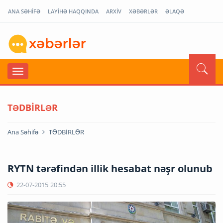
ANA SƏHİFƏ
LAYİHƏ HAQQINDA
ARXİV
XƏBƏRLƏR
ƏLAQƏ
TƏDBİRLƏR
Ana Səhifə
TƏDBİRLƏR
RYTN tərəfindən illik hesabat nəşr olunub
22-07-2015
20:55