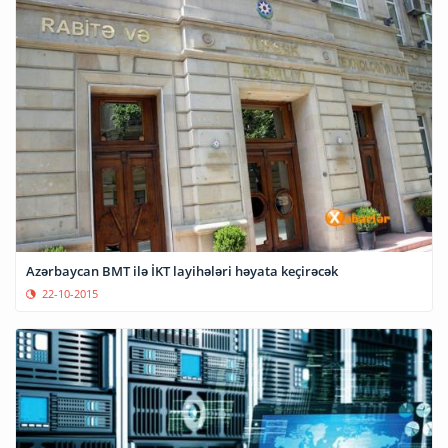
Azərbaycan BMT ilə İKT layihələri həyata keçirəcək
22-10-2015