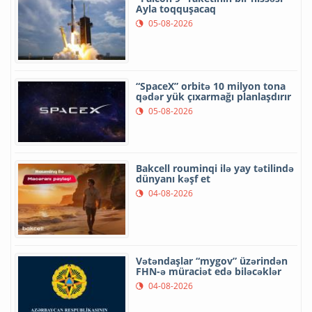
Ayla toqquşacaq
05-08-2026
“SpaceX” orbitə 10 milyon tona
qədər yük çıxarmağı planlaşdırır
05-08-2026
Bakcell rouminqi ilə yay tətilində
dünyanı kəşf et
04-08-2026
Vətəndaşlar “mygov” üzərindən
FHN-ə müraciət edə biləcəklər
04-08-2026