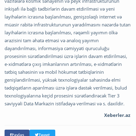
vəzifələrə kosmik sənayenin və peyk infrastrukturunun
inkişafı ilə bağlı tədbirlərin davam etdirilməsi və yeni
layihələrin icrasına başlanılması, genişzolaqlı internet və
müasir rabitə infrastrukturunun yaradılmasını nəzərdə tutan
layihələrin icrasına başlanılması, rəqəmli yayımın ölkə
ərazisini tam əhatə etməsi və analoq yayımın
dayandırılması, informasiya cəmiyyəti quruculuğu
prosesinin sürətləndirilməsi üzrə işlərin davam etdirilməsi,
e-xidmətlərə çıxış imkanlarının artırılması, e-xidmətlərin
tətbiq sahəsinin və mobil hökumət tətbiqlərinin
genişləndirilməsi, yüksək texnologiyalar sahəsində elmi
tədqiqatların aparılması üzrə işlərə dəstək verilməsi, bulud
texnologiyalarına keçid prosesini sürətləndirəcək Tier 3
səviyyəli Data Mərkəzin istifadəyə verilməsi və s. daxildir.
Xeberler.az
Paylaş
Tweet