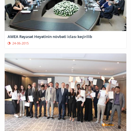
AMEA Rəyasət Heyətinin növbəti iclası keçirilib
24-06-2015