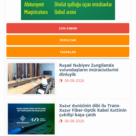
SON XƏBƏR
POPULYAR
YAZARLAR
Rəşad Nəbiyev Zəngilanda
vətəndaşların müraciətlərini
dinləyib
06-08-2026
Xəzər dənizinin dibi ilə Trans-
Xəzər Fiber-Optik Kabel Xəttinin
çəkilişi başa çatıb
06-08-2026