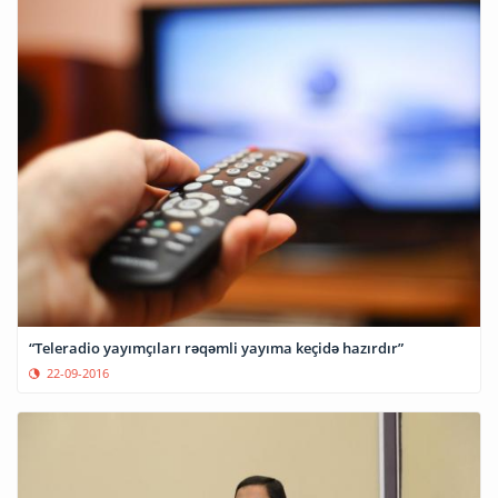
“Teleradio yayımçıları rəqəmli yayıma keçidə hazırdır”
22-09-2016