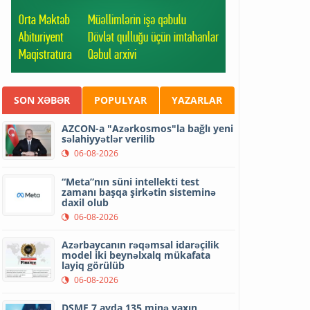
SON XƏBƏR
POPULYAR
YAZARLAR
AZCON-a "Azərkosmos"la bağlı yeni
səlahiyyətlər verilib
06-08-2026
“Meta”nın süni intellekti test
zamanı başqa şirkətin sisteminə
daxil olub
06-08-2026
Azərbaycanın rəqəmsal idarəçilik
model iki beynəlxalq mükafata
layiq görülüb
06-08-2026
DSMF 7 ayda 135 minə yaxın