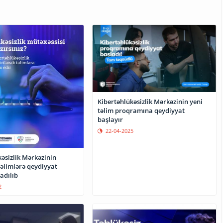
Kibertəhlükəsizlik Mərkəzinin yeni
təlim proqramına qeydiyyat
başlayır
22-04-2025
əsizlik Mərkəzinin
təlimlərə qeydiyyat
adılıb
2