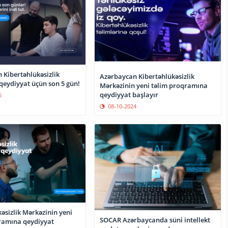
 Kibertəhlükəsizlik
Azərbaycan Kibertəhlükəsizlik
qeydiyyat üçün son 5 gün!
Mərkəzinin yeni təlim proqramına
qeydiyyat başlayır
6
08-10-2024
əsizlik Mərkəzinin yeni
SOCAR Azərbaycanda süni intellekt
ramına qeydiyyat