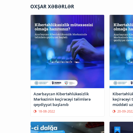
OXŞAR XƏBƏRLƏR
Azərbaycan Kibertəhlükəsizlik
Kibertəhlük
Mərkəzinin keçirəcəyi təlimlərə
keçirəcəyi 
qeydiyyat başlanıb
müddəti uz
18-08-2022
20-09-202