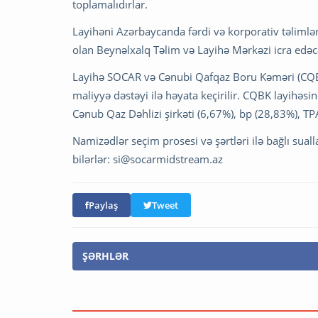
toplamalıdırlar.
Layihəni Azərbaycanda fərdi və korporativ təlimləri
olan Beynəlxalq Təlim və Layihə Mərkəzi icra edəc
Layihə SOCAR və Cənubi Qafqaz Boru Kəməri (CQBK) 
maliyyə dəstəyi ilə həyata keçirilir. CQBK layihəsi
Cənub Qaz Dəhlizi şirkəti (6,67%), bp (28,83%), TP
Namizədlər seçim prosesi və şərtləri ilə bağlı sua
bilərlər:
si@socarmidstream.az
Paylaş
Tweet
ŞƏRHLƏR