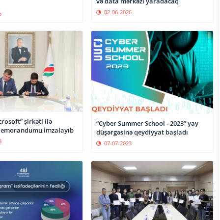
və data mərkəzi yaradacaq
02-06-2026
5
osoft” şirkəti ilə
“Cyber Summer School - 2023” yay
emorandumu imzalayıb
düşərgəsinə qeydiyyat başladı
3
07-07-2023