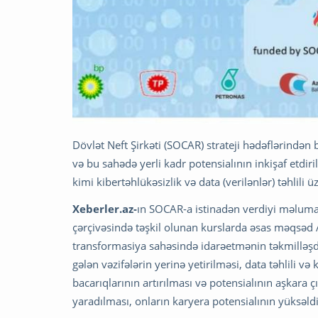
Dövlət Neft Şirkəti (SOCAR) strateji hədəflərindən
və bu sahədə yerli kadr potensialının inkişaf etdir
kimi kibertəhlükəsizlik və data (verilənlər) təhlili ü
Xeberler.az-
ın SOCAR-a istinadən verdiyi məlum
çərçivəsində təşkil olunan kurslarda əsas məqsəd
transformasiya sahəsində idarəetmənin təkmilləşdir
gələn vəzifələrin yerinə yetirilməsi, data təhlili və
bacarıqlarının artırılması və potensialının aşkara
yaradılması, onların karyera potensialının yüksəldi