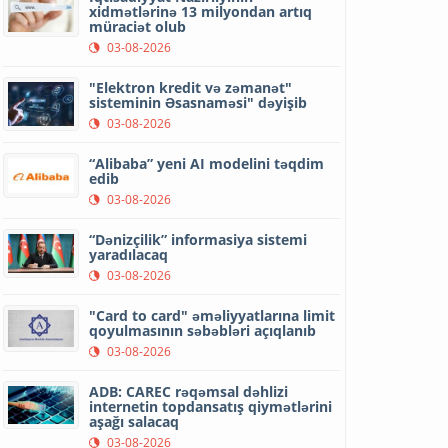
xidmətlərinə 13 milyondan artıq
müraciət olub
03-08-2026
"Elektron kredit və zəmanət"
sisteminin Əsasnaməsi" dəyişib
03-08-2026
“Alibaba” yeni AI modelini təqdim
edib
03-08-2026
“Dənizçilik” informasiya sistemi
yaradılacaq
03-08-2026
"Card to card" əməliyyatlarına limit
qoyulmasının səbəbləri açıqlanıb
03-08-2026
ADB: CAREC rəqəmsal dəhlizi
internetin topdansatış qiymətlərini
aşağı salacaq
03-08-2026