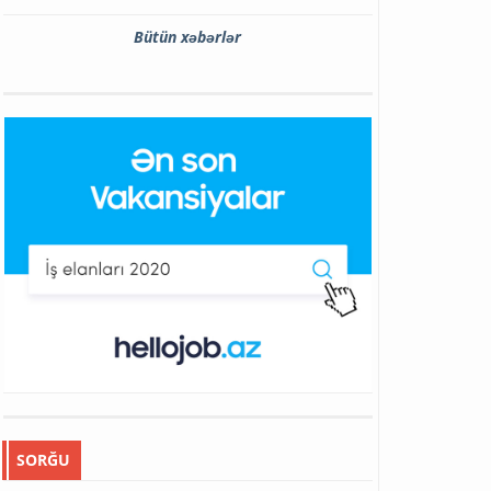
Bütün xəbərlər
SORĞU