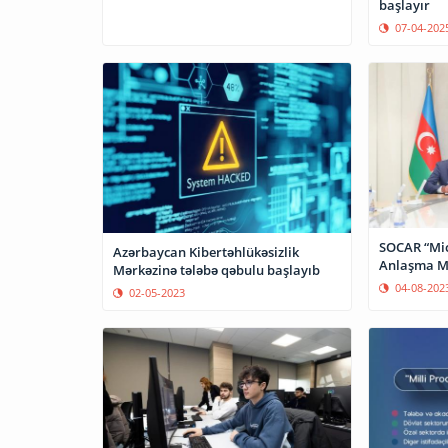
başlayır
07-04-202
SOCAR “Micr
Azərbaycan Kibertəhlükəsizlik
Anlaşma M
Mərkəzinə tələbə qəbulu başlayıb
04-08-202
02-05-2023