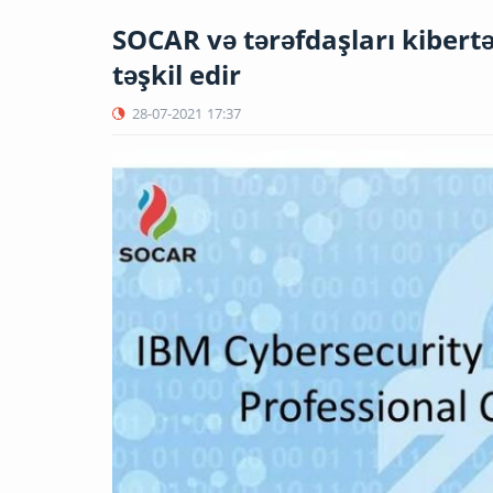
SOCAR və tərəfdaşları kibertə
təşkil edir
28-07-2021
17:37