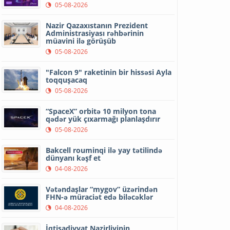
05-08-2026
Nazir Qazaxıstanın Prezident
Administrasiyası rəhbərinin
müavini ilə görüşüb
05-08-2026
"Falcon 9" raketinin bir hissəsi Ayla
toqquşacaq
05-08-2026
“SpaceX” orbitə 10 milyon tona
qədər yük çıxarmağı planlaşdırır
05-08-2026
Bakcell rouminqi ilə yay tətilində
dünyanı kəşf et
04-08-2026
Vətəndaşlar “mygov” üzərindən
FHN-ə müraciət edə biləcəklər
04-08-2026
İqtisadiyyat Nazirliyinin