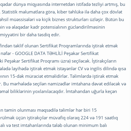
ədar dünya miqyasında internetdən istifadə tezliyi artmış, bu
Statistik məlumatlara görə, kiber təhlükə ilə daha çox dövlət
 təhsil müəssisələri və kiçik biznes strukturları üzləşir. Bütün bu
inin və əlaqədar kadr potensialının gücləndirilməsinin
iyyətini bir daha təsdiq edir.
findən təklif olunan Sertifikat Proqramlarında iştirak etmək
 nəfər - GOOGLE DATA TƏHLİLİ Peşəkar Sertifikat
i Peşəkar Sertifikat Proqramı üzrə) seçiləcək. İştirakçıların
lədə layihədə iştirak etmək istəyənlər CV və ingilis dilində qısa
yının 15-dək müraciət etməlidirlər. Təlimlərdə iştirak etmək
ər. Bu mərhələdə seçilən namizədlər imtahana dəvət ediləcək və
təməl biliklərinin yoxlanılacaqdır. İmtahandan uğurla keçən
anın təmin olunması məqsədilə təlimlər hər biri 15
görülmək üçün iştirakçılar müvafiq olaraq 224 və 191 saatlıq
alı və test imtahanlarında tələb olunan minimum balı