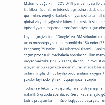
Məlum olduğu kimi, COVID-19 pandemiyası ilə əlaq
isə kiberhücumların intensivləşməsinə səbəb olub. 
qurumları, enerji şirkətləri, səhiyyə təsisatları, ali
qlobal və yerli çağırışlar kibertəhlükəsizlik sistem
iqtisadiyyatın rəqəmsal transformasiyası üçün əhəm
Layihə çərçivəsində “Google” və IBM şirkətləri tərə
üçün müsabiqə yolu ilə ümumilikdə 150 nəfər (75
Proqramı; 75 nəfər - IBM Kibertəhlükəsizlik Analitik
seçim prosesi iki mərhələdə aparılacaq. İlkin mərhə
niyyət məktubu (150-200 söz) ilə cari ilin avqust a
istəyənlər bu keçid üzərindən müraciət edə bilərl
onların ingilis dili və layihə proqramlarına uyğun 
şəxslər layihədə iştirak hüququ qazanacaqdır.
Tədrisin effektivliyi və iştirakçılara fərdi yanaşm
nəfərlik 5 qrupda aparılacaq. Sertifikatlara layiq 
tədris proqramlarını müvəffəqiyyətlə başa çatdırm