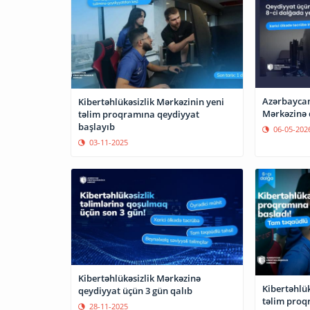
Azərbaycan
Kibertəhlükəsizlik Mərkəzinin yeni
Mərkəzinə 
təlim proqramına qeydiyyat
başlayıb
06-05-202
03-11-2025
Kibertəhlükəsizlik Mərkəzinə
Kibertəhlük
qeydiyyat üçün 3 gün qalıb
təlim proq
28-11-2025