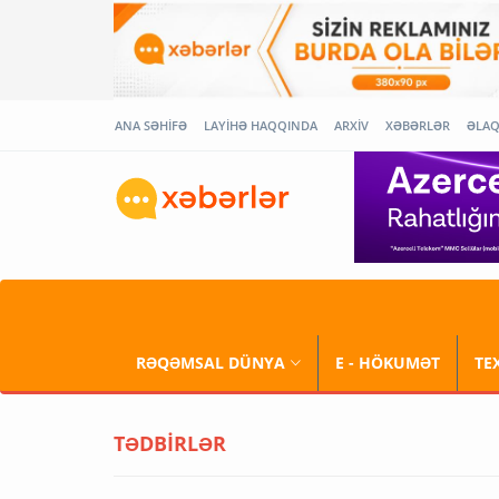
ANA SƏHİFƏ
LAYİHƏ HAQQINDA
ARXİV
XƏBƏRLƏR
ƏLA
RƏQƏMSAL DÜNYA
E - HÖKUMƏT
TE
TƏDBİRLƏR