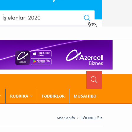
RUBRİKA
TƏDBİRLƏR
MÜSAHİBƏ
Ana Səhifə
TƏDBİRLƏR