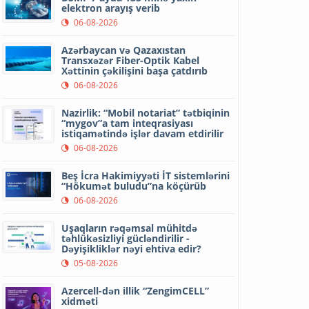
elektron arayış verib
06-08-2026
Azərbaycan və Qazaxıstan
Transxəzər Fiber-Optik Kabel
Xəttinin çəkilişini başa çatdırıb
06-08-2026
Nazirlik: “Mobil notariat” tətbiqinin
“mygov”a tam inteqrasiyası
istiqamətində işlər davam etdirilir
06-08-2026
Beş İcra Hakimiyyəti İT sistemlərini
“Hökumət buludu”na köçürüb
06-08-2026
Uşaqların rəqəmsal mühitdə
təhlükəsizliyi gücləndirilir -
Dəyişikliklər nəyi ehtiva edir?
05-08-2026
Azercell-dən illik “ZengimCELL”
xidməti