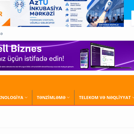
QƏ
XNOLOGİYA
TƏNZİMLƏMƏ
TELEKOM VƏ NƏQLİYYAT