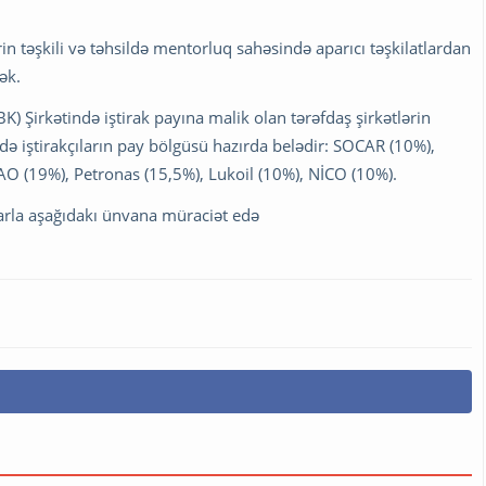
n təşkili və təhsildə mentorluq sahəsində aparıcı təşkilatlardan
ək.
Şirkətində iştirak payına malik olan tərəfdaş şirkətlərin
ndə iştirakçıların pay bölgüsü hazırda belədir: SOCAR (10%),
AO (19%), Petronas (15,5%), Lukoil (10%), NİCO (10%).
llarla aşağıdakı ünvana müraciət edə