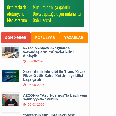
SON XƏBƏR
POPULYAR
YAZARLAR
Rəşad Nəbiyev Zəngilanda
vətəndaşların müraciətlərini
dinləyib
06-08-2026
Xəzər dənizinin dibi ilə Trans-Xəzər
Fiber-Optik Kabel Xəttinin çəkilişi
başa çatıb
06-08-2026
AZCON-a "Azərkosmos"la bağlı yeni
səlahiyyətlər verilib
06-08-2026
“Meta”nın süni intellekti test