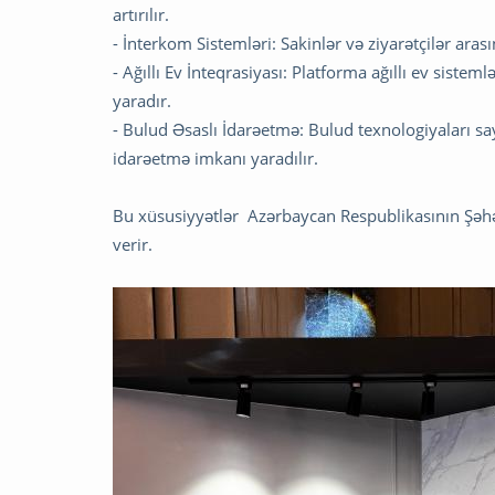
artırılır.
- İnterkom Sistemləri: Sakinlər və ziyarətçilər aras
- Ağıllı Ev İnteqrasiyası: Platforma ağıllı ev siste
yaradır.
- Bulud Əsaslı İdarəetmə: Bulud texnologiyaları 
idarəetmə imkanı yaradılır.
Bu xüsusiyyətlər Azərbaycan Respublikasının Şəhər
verir.