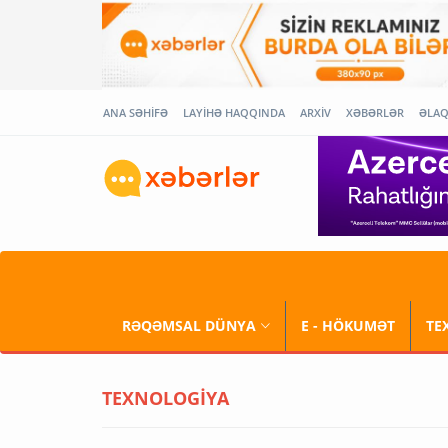
ANA SƏHİFƏ
LAYİHƏ HAQQINDA
ARXİV
XƏBƏRLƏR
ƏLA
RƏQƏMSAL DÜNYA
E - HÖKUMƏT
TE
TEXNOLOGİYA