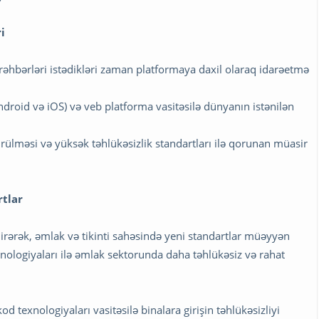
i
 rəhbərləri istədikləri zaman platformaya daxil olaraq idarəetmə
Android və iOS) və veb platforma vasitəsilə dünyanın istənilən
rülməsi və yüksək təhlükəsizlik standartları ilə qorunan müasir
rtlar
dirərək, əmlak və tikinti sahəsində yeni standartlar müəyyən
exnologiyaları ilə əmlak sektorunda daha təhlükəsiz və rahat
od texnologiyaları vasitəsilə binalara girişin təhlükəsizliyi