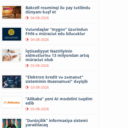
Bakcell rouminqi ilə yay tətilində
dünyanı kəşf et
04-08-2026
Vətəndaşlar “mygov” üzərindən
FHN-ə müraciət edə biləcəklər
04-08-2026
İqtisadiyyat Nazirliyinin
xidmətlərinə 13 milyondan artıq
müraciət olub
03-08-2026
"Elektron kredit və zəmanət"
sisteminin Əsasnaməsi" dəyişib
03-08-2026
“Alibaba” yeni AI modelini təqdim
edib
03-08-2026
“Dənizçilik” informasiya sistemi
yaradılacaq