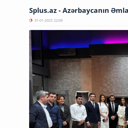
Splus.az - Azərbaycanın Əmla
31-01-2025
22:09