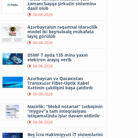
zamanı başqa şirkətin sisteminə
daxil olub
06-08-2026
Azərbaycanın rəqəmsal idarəçilik
model iki beynəlxalq mükafata
layiq görülüb
06-08-2026
DSMF 7 ayda 135 minə yaxın
elektron arayış verib
06-08-2026
Azərbaycan və Qazaxıstan
Transxəzər Fiber-Optik Kabel
Xəttinin çəkilişini başa çatdırıb
06-08-2026
Nazirlik: “Mobil notariat” tətbiqinin
“mygov”a tam inteqrasiyası
istiqamətində işlər davam etdirilir
06-08-2026
Beş İcra Hakimiyyəti İT sistemlərini