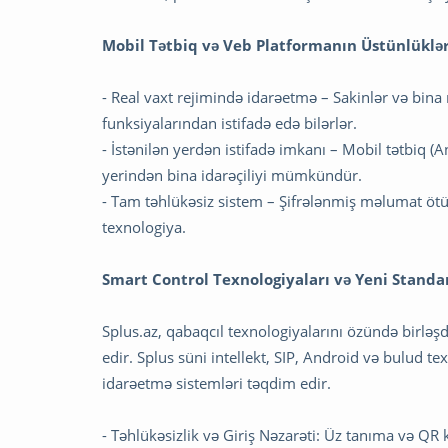
Mobil Tətbiq və Veb Platformanın Üstünlüklər
- Real vaxt rejimində idarəetmə – Sakinlər və bina
funksiyalarından istifadə edə bilərlər.
- İstənilən yerdən istifadə imkanı – Mobil tətbiq (
yerindən bina idarəçiliyi mümkündür.
- Tam təhlükəsiz sistem – Şifrələnmiş məlumat ötü
texnologiya.
Smart Control Texnologiyaları və Yeni Standa
Splus.az, qabaqcıl texnologiyalarını özündə birləş
edir. Splus süni intellekt, SIP, Android və bulud t
idarəetmə sistemləri təqdim edir.
- Təhlükəsizlik və Giriş Nəzarəti: Üz tanıma və QR k