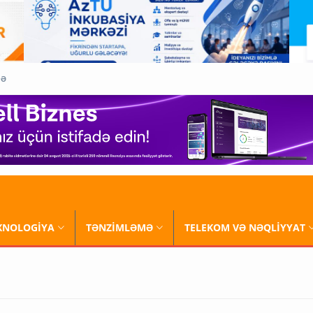
QƏ
XNOLOGİYA
TƏNZİMLƏMƏ
TELEKOM VƏ NƏQLİYYAT