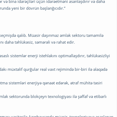
r və bina idarəçiləri üçün idarəetməni asanlaşdırır və daha
runda yeni bir dövrün başlanğıcıdır.”
tıq keçmişdə qalıb. Müasir daşınmaz əmlak sektoru tamamilə
tını daha təhlükəsiz, səmərəli və rahat edir.
aslı sistemlər enerji istehlakını optimallaşdırır, təhlükəsizliyi
dakı müxtəlif qurğular real vaxt rejimində bir-biri ilə əlaqədə
soyutma sistemləri enerjiyə qənaət edərək, ətraf mühitə təsiri
ak sektorunda blokçeyn texnologiyası ilə şəffaf və etibarlı
rması vasitəsilə Azərbaycanda müasir, texnologiyaya əsaslanan