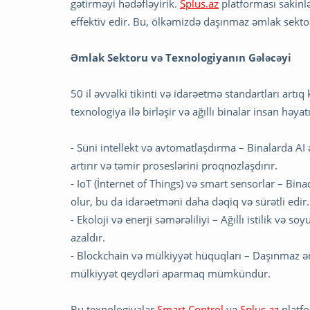
gətirməyi hədəfləyirik.
Splus.az
platforması sakinlə
effektiv edir. Bu, ölkəmizdə daşınmaz əmlak sekto
Əmlak Sektoru və Texnologiyanın Gələcəyi
50 il əvvəlki tikinti və idarəetmə standartları ar
texnologiya ilə birləşir və ağıllı binalar insan həya
- Süni intellekt və avtomatlaşdırma – Binalarda AI əs
artırır və təmir proseslərini proqnozlaşdırır.
- IoT (İnternet of Things) və smart sensorlar – Bina
olur, bu da idarəetməni daha dəqiq və sürətli edir.
- Ekoloji və enerji səmərəliliyi – Ağıllı istilik və 
azaldır.
- Blockchain və mülkiyyət hüquqları – Daşınmaz əml
mülkiyyət qeydləri aparmaq mümkündür.
Bu texnologiyalar
Smart Control
və
Splus.az
platfo