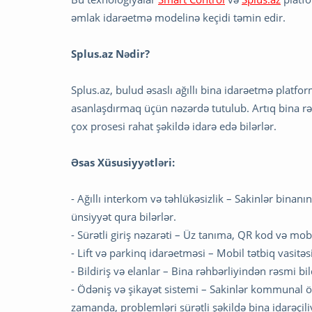
əmlak idarəetmə modelinə keçidi təmin edir.
Splus.az Nədir?
Splus.az, bulud əsaslı ağıllı bina idarəetmə platform
asanlaşdırmaq üçün nəzərdə tutulub. Artıq bina rəh
çox prosesi rahat şəkildə idarə edə bilərlər.
Əsas Xüsusiyyətləri:
- Ağıllı interkom və təhlükəsizlik – Sakinlər binanı
ünsiyyət qura bilərlər.
- Sürətli giriş nəzarəti – Üz tanıma, QR kod və mobil
- Lift və parkinq idarəetməsi – Mobil tətbiq vasitəs
- Bildiriş və elanlar – Bina rəhbərliyindən rəsmi bil
- Ödəniş və şikayət sistemi – Sakinlər kommunal ödə
zamanda, problemləri sürətli şəkildə bina idarəçiliy