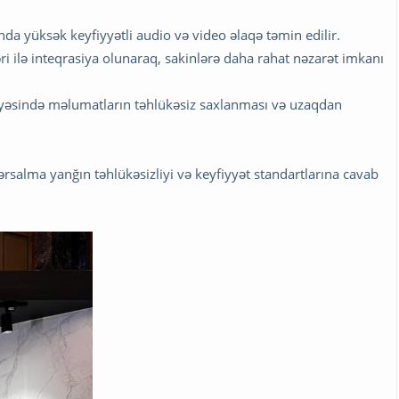
ında yüksək keyfiyyətli audio və video əlaqə təmin edilir.
mləri ilə inteqrasiya olunaraq, sakinlərə daha rahat nəzarət imkanı
sayəsində məlumatların təhlükəsiz saxlanması və uzaqdan
salma yanğın təhlükəsizliyi və keyfiyyət standartlarına cavab