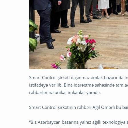
Smart Control şirkəti daşınmaz əmlak bazarında inq
istifadəyə verilib. Bina idarəetmə sahəsində tam a
rəhbərlərinə unikal imkanlar yaradır.
Smart Control şirkətinin rəhbəri Agil Ömərli bu bar
“Biz Azərbaycan bazarına yalnız ağıllı texnologiyal