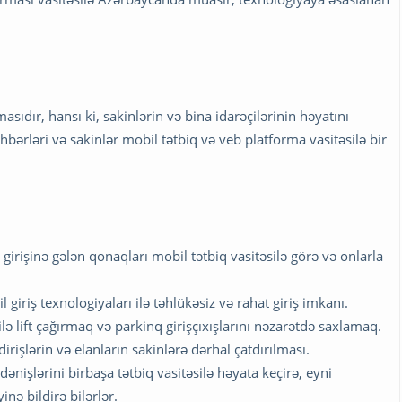
asıdır, hansı ki, sakinlərin və bina idarəçilərinin həyatını
bərləri və sakinlər mobil tətbiq və veb platforma vasitəsilə bir
n girişinə gələn qonaqları mobil tətbiq vasitəsilə görə və onlarla
 giriş texnologiyaları ilə təhlükəsiz və rahat giriş imkanı.
ilə lift çağırmaq və parkinq girişçıxışlarını nəzarətdə saxlamaq.
dirişlərin və elanların sakinlərə dərhal çatdırılması.
nişlərini birbaşa tətbiq vasitəsilə həyata keçirə, eyni
inə bildirə bilərlər.