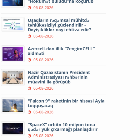
“Hökumət buludu”na köçürüb
06-08-2026
Uşaqların rəqəmsal mühitdə
təhlükəsizliyi gücləndirilir -
Dəyişikliklər nəyi ehtiva edir?
05-08-2026
Azercell-dən illik “ZengimCELL”
xidməti
05-08-2026
Nazir Qazaxıstanın Prezident
Administrasiyası rəhbərinin
müavini ilə görüşüb
05-08-2026
"Falcon 9" raketinin bir hissəsi Ayla
toqquşacaq
05-08-2026
“SpaceX” orbitə 10 milyon tona
qədər yük çıxarmağı planlaşdırır
05-08-2026