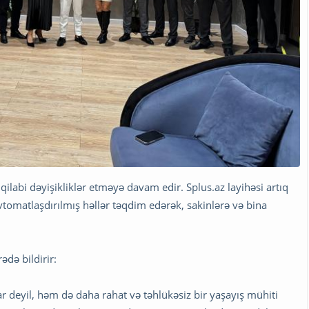
ilabi dəyişikliklər etməyə davam edir. Splus.az layihəsi artıq
vtomatlaşdırılmış həllər təqdim edərək, sakinlərə və bina
ədə bildirir:
ar deyil, həm də daha rahat və təhlükəsiz bir yaşayış mühiti