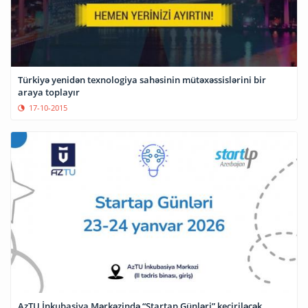
Türkiyə yenidən texnologiya sahəsinin mütəxəssislərini bir
araya toplayır
17-10-2015
AzTU İnkubasiya Mərkəzində “Startap Günləri” keçiriləcək