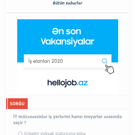
Bütün xəbərlər
SORĞU
İT mütəxəssislər iş yerlərini hansı meyarlar əsasında
seçir ?
Şirkətin yüksək statusuna görə