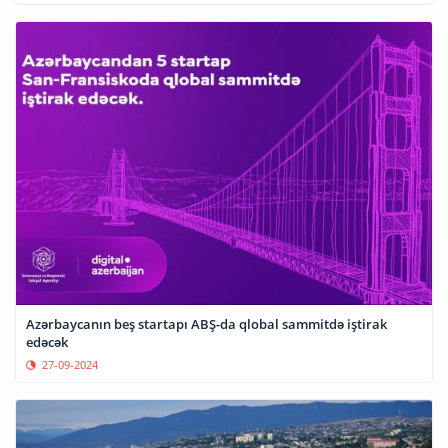
Azərbaycanın beş startapı ABŞ-da qlobal sammitdə iştirak
edəcək
27-09-2024