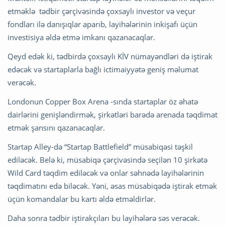
etməklə tədbir çərçivəsində çoxsaylı investor və veçur
fondları ilə danışıqlar aparıb, layihələrinin inkişafı üçün
investisiya əldə etmə imkanı qazanacaqlar.
Qeyd edək ki, tədbirdə çoxsaylı KİV nümayəndləri də iştirak
edəcək və startaplarla bağlı ictimaiyyətə geniş məlumat
verəcək.
Londonun Copper Box Arena -sında startaplar öz əhatə
dairlərini genişləndirmək, şirkətləri barədə arenada təqdimat
etmək şansını qazanacaqlar.
Startap Alley-də “Startap Battlefield” müsabiqəsi təşkil
ediləcək. Belə ki, müsabiqə çərçivəsində seçilən 10 şirkətə
Wild Card təqdim ediləcək və onlar səhnədə layihələrinin
təqdimatını edə biləcək. Yəni, əsas müsabiqədə iştirak etmək
üçün komandalar bu kartı əldə etməldirlər.
Daha sonra tədbir iştirakçıları bu layihələrə səs verəcək.