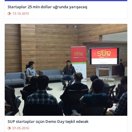
Startaplar 25 min dollar uğrunda yarışacaq
13-10-2015
SUP startaplar üçün Demo Day təşkil edəcək
07-05-2016