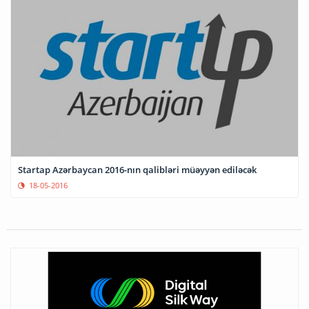
Startap Azərbaycan 2016-nın qalibləri müəyyən ediləcək
18-05-2016