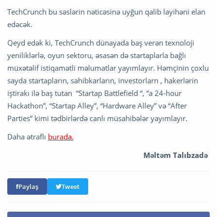
TechCrunch bu səslərin nəticəsinə uyğun qalib layihəni elan
edəcək.
Qeyd edək ki, TechCrunch dünayada baş verən texnoloji
yeniliklərlə, oyun sektoru, əsasən də startaplarla bağlı
müxətəlif istiqamətli məlumatlar yayımlayır. Həmçinin çoxlu
sayda startapların, sahibkarların, investorlarn , hakerlərin
iştirakı ilə baş tutan “Startap Battlefield “, “a 24-hour
Hackathon”, “Startap Alley”, “Hardware Alley” və “After
Parties” kimi tədbirlərdə canlı müsahibələr yayımlayır.
Daha ətraflı
burada.
Məltəm Talıbzadə
Paylaş
Tweet