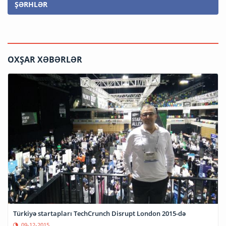
ŞƏRHLƏR
OXŞAR XƏBƏRLƏR
Türkiyə startapları TechCrunch Disrupt London 2015-də
09-12-2015