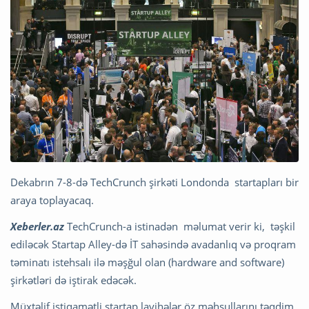
Dekabrın 7-8-də TechCrunch şirkəti Londonda startapları bir
araya toplayacaq.
Xeberler.az
TechCrunch-a istinadən məlumat verir ki, təşkil
ediləcək Startap Alley-də İT sahəsində avadanlıq və proqram
təminatı istehsalı ilə məşğul olan (hardware and software)
şirkətləri də iştirak edəcək.
Müxtəlif istiqamətli startap layihələr öz məhsullarını təqdim