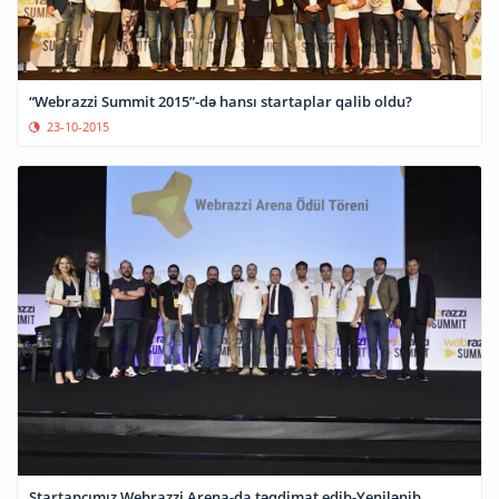
“Webrazzi Summit 2015”-də hansı startaplar qalib oldu?
23-10-2015
Startapçımız Webrazzi Arena-da təqdimat edib-Yenilənib