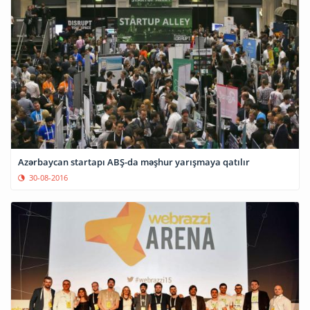
Azərbaycan startapı ABŞ-da məşhur yarışmaya qatılır
30-08-2016