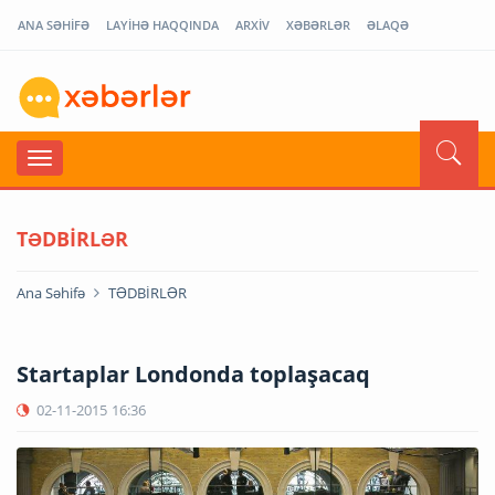
ANA SƏHİFƏ
LAYİHƏ HAQQINDA
ARXİV
XƏBƏRLƏR
ƏLAQƏ
TƏDBİRLƏR
Ana Səhifə
TƏDBİRLƏR
Startaplar Londonda toplaşacaq
02-11-2015
16:36