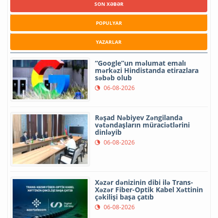
SON XƏBƏR
POPULYAR
YAZARLAR
“Google”un məlumat emalı
mərkəzi Hindistanda etirazlara
səbəb olub
06-08-2026
Rəşad Nəbiyev Zəngilanda
vətəndaşların müraciətlərini
dinləyib
06-08-2026
Xəzər dənizinin dibi ilə Trans-
Xəzər Fiber-Optik Kabel Xəttinin
çəkilişi başa çatıb
06-08-2026