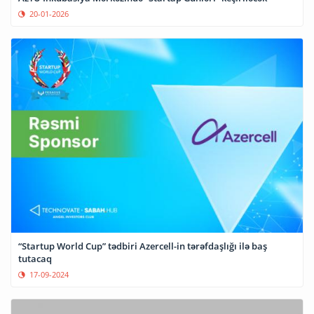
20-01-2026
“Startup World Cup” tədbiri Azercell-in tərəfdaşlığı ilə baş
tutacaq
17-09-2024