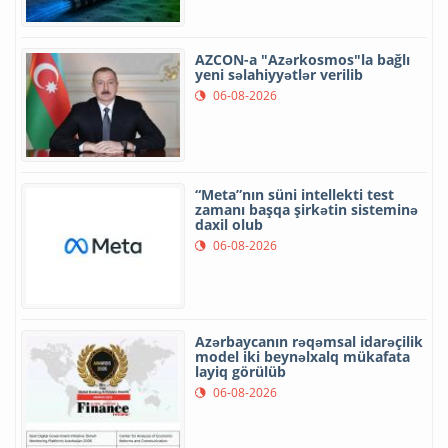
AZCON-a "Azərkosmos"la bağlı
yeni səlahiyyətlər verilib
06-08-2026
“Meta”nın süni intellekti test
zamanı başqa şirkətin sisteminə
daxil olub
06-08-2026
Azərbaycanın rəqəmsal idarəçilik
model iki beynəlxalq mükafata
layiq görülüb
06-08-2026