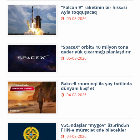
"Falcon 9" raketinin bir hissəsi
Ayla toqquşacaq
05-08-2026
“SpaceX” orbitə 10 milyon tona
qədər yük çıxarmağı planlaşdırır
05-08-2026
Bakcell rouminqi ilə yay tətilində
dünyanı kəşf et
04-08-2026
Vətəndaşlar “mygov” üzərindən
FHN-ə müraciət edə biləcəklər
04-08-2026