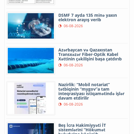
DSMF 7 ayda 135 minə yaxın
elektron arayış verib
06-08-2026
Azərbaycan və Qazaxıstan
Transxəzər Fiber-Optik Kabel
Xəttinin çəkilişini başa çatdırıb
06-08-2026
Nazirlik: “Mobil notariat”
tətbiqinin “mygov”a tam
inteqrasiyası istiqamətində işlər
davam etdirilir
06-08-2026
Beş İcra Hakimiyyəti İT
sistemlərini “Hökumət