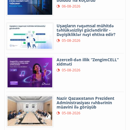
buludu”na köçürüb
06-08-2026
Uşaqların rəqəmsal mühitdə
təhlükəsizliyi gücləndirilir -
Dəyişikliklər nəyi ehtiva edir?
05-08-2026
Azercell-dən illik “ZengimCELL”
xidməti
05-08-2026
Nazir Qazaxıstanın Prezident
Administrasiyası rəhbərinin
müavini ilə görüşüb
05-08-2026