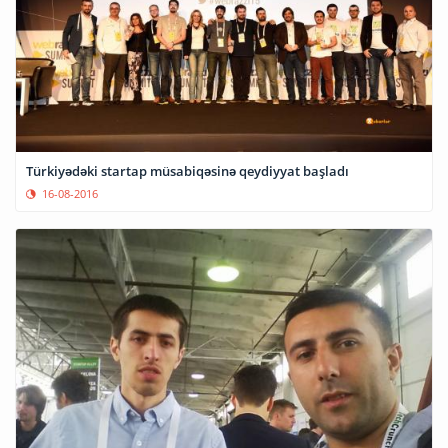
Türkiyədəki startap müsabiqəsinə qeydiyyat başladı
16-08-2016