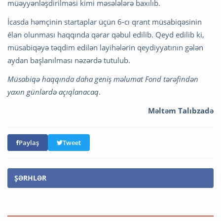
müəyyənləşdirilməsi kimi məsələlərə baxılıb.
İcasda həmçinin startaplar üçün 6-cı qrant müsabiqəsinin
élan olunması haqqında qərar qəbul edilib. Qeyd edilib ki,
müsabiqəyə təqdim edilən layihələrin qeydiyyatının gələn
aydan başlanılması nəzərdə tutulub.
Müsabiqə haqqında daha geniş məlumat Fond tərəfindən
yaxın günlərdə açıqlanacaq
.
Məltəm Talıbzadə
Paylaş
Tweet
ŞƏRHLƏR