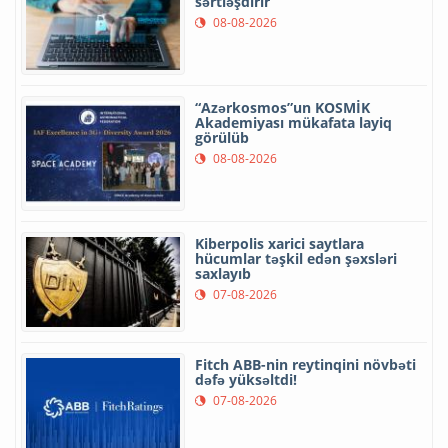
sərtləşdirir
08-08-2026
“Azərkosmos”un KOSMİK
Akademiyası mükafata layiq
görülüb
08-08-2026
Kiberpolis xarici saytlara
hücumlar təşkil edən şəxsləri
saxlayıb
07-08-2026
Fitch ABB-nin reytinqini növbəti
dəfə yüksəltdi!
07-08-2026