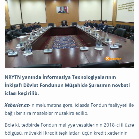
NRYTN yanında İnformasiya Texnologiyalarının
İnkişafı Dövlət Fondunun Müşahidə Şurasının növbəti
iclası keçirilib.
Xeberler.az-
ın məlumatına görə, iclasda Fondun fəaliyyəti ilə
bağlı bır sıra məsələlər müzakirə edilib.
Belə ki, tədbirdə Fondun maliyyə vəsaitlərinin 2018-ci il üzrə
bölgüsü, müvəkkil kredit təşkilatları üçün kredit xətlərinin