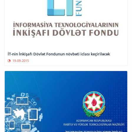
İT-nin İnkişafı Dövlət Fondunun növbəti iclası keçiriləcək
19-09-2015