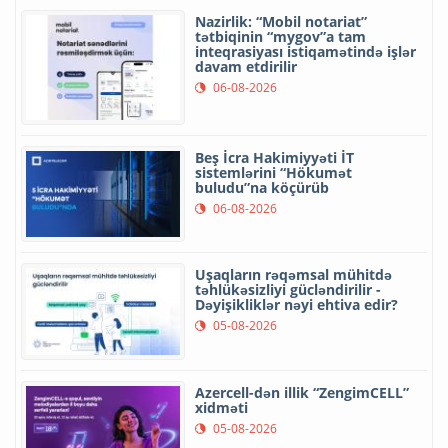
Nazirlik: “Mobil notariat”
tətbiqinin “mygov”a tam
inteqrasiyası istiqamətində işlər
davam etdirilir
06-08-2026
Beş İcra Hakimiyyəti İT
sistemlərini “Hökumət
buludu”na köçürüb
06-08-2026
Uşaqların rəqəmsal mühitdə
təhlükəsizliyi gücləndirilir -
Dəyişikliklər nəyi ehtiva edir?
05-08-2026
Azercell-dən illik “ZengimCELL”
xidməti
05-08-2026