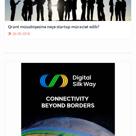
Qrant müsabiqəsinə neçə startap müraciət edib?
02-05-2018