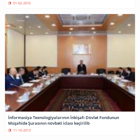
01-02-2016
İnformasiya Texnologiyalarının İnkişafı Dövlət Fondunun
Müşahidə Şurasının növbəti iclası keçirilib
11-10-2013