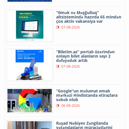
“Əmək və Məşğulluq”
altsistemində hazırda 65 mindən
çox aktiv vakansiya var
07-08-2026
“Biletim.az” portalı üzərindən
onlayn bilet alanların sayı 2
dəfəyədək artıb
07-08-2026
“Google”un məlumat emalı
mərkəzi Hindistanda etirazlara
səbəb olub
06-08-2026
Rəşad Nəbiyev Zəngilanda
vətəndaşların müraciətlərini