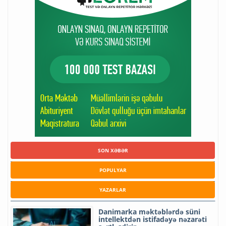
SON XƏBƏR
POPULYAR
YAZARLAR
Danimarka məktəblərdə süni
intellektdən istifadəyə nəzarəti