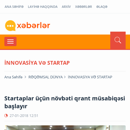
ANA SƏHİFƏ
LAYİHƏ HAQQINDA
ARXİV
XƏBƏRLƏR
ƏLAQƏ
İNNOVASİYA VƏ STARTAP
Ana Səhifə
RƏQƏMSAL DÜNYA
İNNOVASİYA VƏ STARTAP
Startaplar üçün növbəti qrant müsabiqəsi
başlayır
27-01-2018
12:51