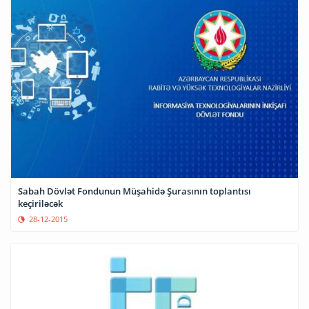
Sabah Dövlət Fondunun Müşahidə Şurasının toplantısı
keçiriləcək
28-12-2015