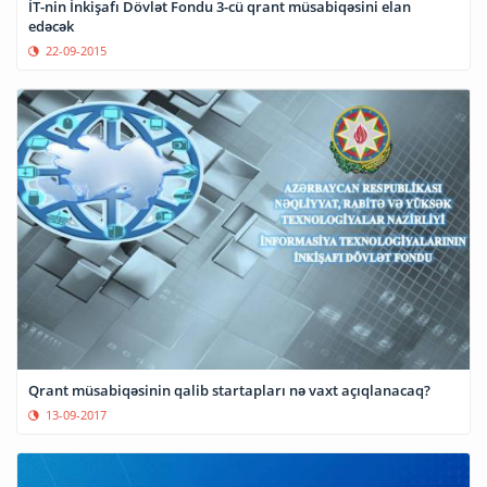
İT-nin İnkişafı Dövlət Fondu 3-cü qrant müsabiqəsini elan
edəcək
22-09-2015
Qrant müsabiqəsinin qalib startapları nə vaxt açıqlanacaq?
13-09-2017