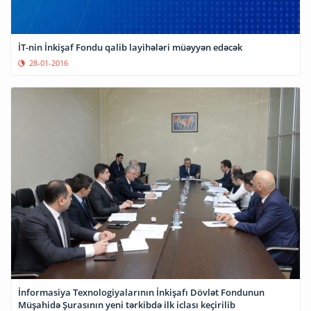
İT-nin İnkişaf Fondu qalib layihələri müəyyən edəcək
28-01-2016
İnformasiya Texnologiyalarının İnkişafı Dövlət Fondunun
Müşahidə Şurasının yeni tərkibdə ilk iclası keçirilib