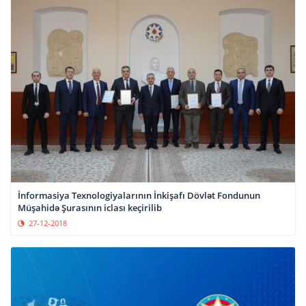
İnformasiya Texnologiyalarının İnkişafı Dövlət Fondunun
Müşahidə Şurasının iclası keçirilib
27-12-2018