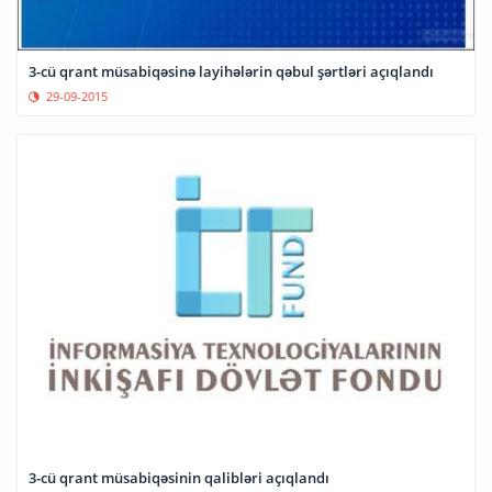
3-cü qrant müsabiqəsinə layihələrin qəbul şərtləri açıqlandı
29-09-2015
3-cü qrant müsabiqəsinin qalibləri açıqlandı