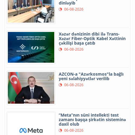
dinləyib
06-08-2026
Xəzər dənizinin dibi ilə Trans-
Xəzər Fiber-Optik Kabel Xəttinin
çəkilişi başa çatıb
06-08-2026
AZCON-a "Azərkosmos"la bağlı
yeni səlahiyyətlər verilib
06-08-2026
“Meta”nın süni intellekti test
zamanı başqa şirkətin sisteminə
daxil olub
06-08-2026