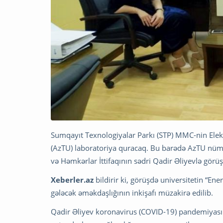
Sumqayıt Texnologiyalar Parkı (STP) MMC-nin Elek
(AzTU) laboratoriya quracaq. Bu barədə AzTU nüma
və Həmkərlar İttifaqının sədri Qadir Əliyevlə görü
Xeberler.az
bildirir ki, görüşdə universitetin “Ene
gələcək əməkdaşlığının inkişafı müzakirə edil
ib.
Qadir Əliyev koronavirus (COVID-19) pandemiyasın