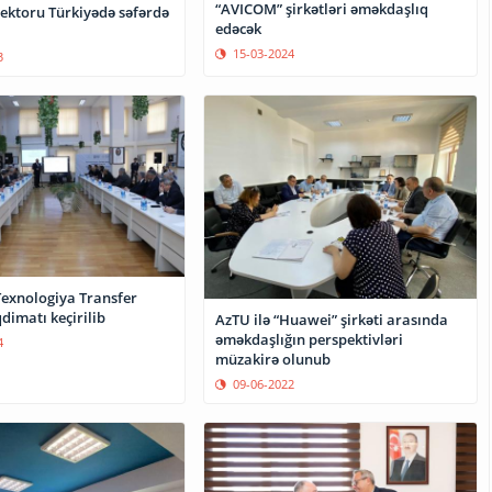
“AVICOM” şirkətləri əməkdaşlıq
ektoru Türkiyədə səfərdə
edəcək
15-03-2024
3
exnologiya Transfer
qdimatı keçirilib
AzTU ilə “Huawei” şirkəti arasında
əməkdaşlığın perspektivləri
4
müzakirə olunub
09-06-2022