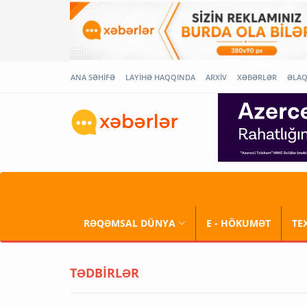
ANA SƏHİFƏ
LAYİHƏ HAQQINDA
ARXİV
XƏBƏRLƏR
ƏLA
RƏQƏMSAL DÜNYA
E - HÖKUMƏT
TE
TƏDBİRLƏR