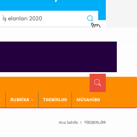
RUBRİKA
TƏDBİRLƏR
MÜSAHİBƏ
Ana Səhifə
TƏDBİRLƏR