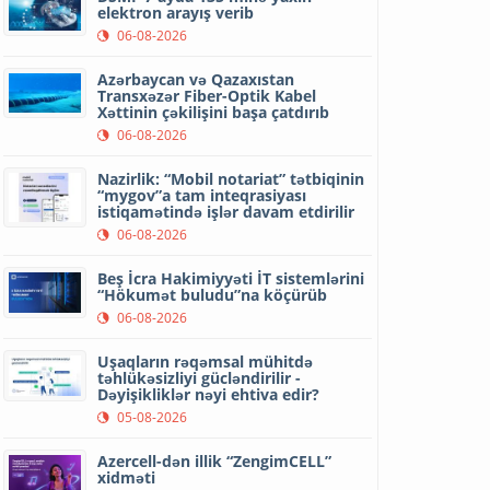
elektron arayış verib
06-08-2026
Azərbaycan və Qazaxıstan
Transxəzər Fiber-Optik Kabel
Xəttinin çəkilişini başa çatdırıb
06-08-2026
Nazirlik: “Mobil notariat” tətbiqinin
“mygov”a tam inteqrasiyası
istiqamətində işlər davam etdirilir
06-08-2026
Beş İcra Hakimiyyəti İT sistemlərini
“Hökumət buludu”na köçürüb
06-08-2026
Uşaqların rəqəmsal mühitdə
təhlükəsizliyi gücləndirilir -
Dəyişikliklər nəyi ehtiva edir?
05-08-2026
Azercell-dən illik “ZengimCELL”
xidməti