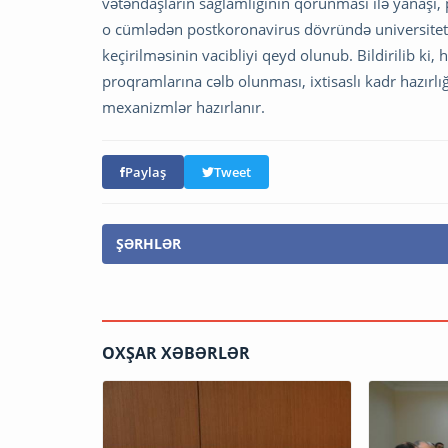
vətəndaşların sağlamlığının qorunması ilə yanaşı,
o cümlədən postkoronavirus dövründə universitet-sə
keçirilməsinin vacibliyi qeyd olunub. Bildirilib ki,
proqramlarına cəlb olunması, ixtisaslı kadr hazırlı
mexanizmlər hazırlanır.
Paylaş
Tweet
ŞƏRHLƏR
OXŞAR XƏBƏRLƏR