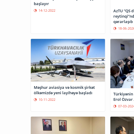
başlayır
14-12-2022
AzTU “QS d
reytinqi”nd
qərarlaşıb
18-06-202
Məşhur aviasiya və kosmik şirkət
ölkəmizdə yeni layihəyə başladı
Türkiyənin 
Erol Özvar
10-11-2022
07-03-202