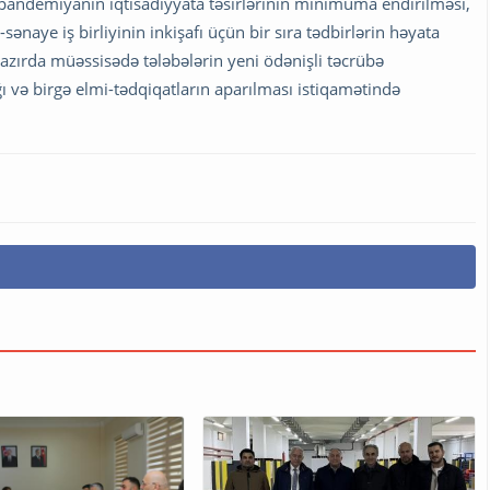
 pandemiyanın iqtisadiyyata təsirlərinin minimuma endirilməsi,
naye iş birliyinin inkişafı üçün bir sıra tədbirlərin həyata
 hazırda müəssisədə tələbələrin yeni ödənişli təcrübə
ğı və birgə elmi-tədqiqatların aparılması istiqamətində