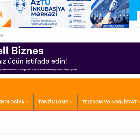
QƏ
XNOLOGİYA
TƏNZİMLƏMƏ
TELEKOM VƏ NƏQLİYYAT