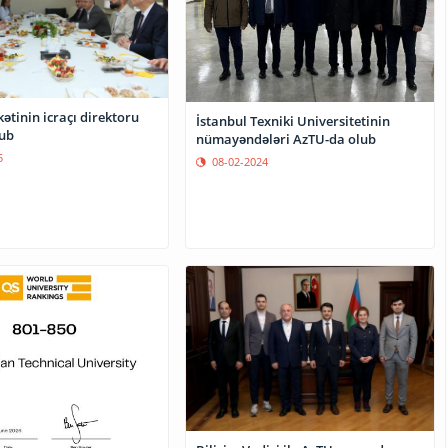
kətinin icraçı direktoru
İstanbul Texniki Universitetinin
ub
nümayəndələri AzTU-da olub
5
08-02-2024