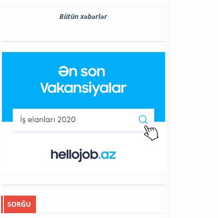
Bütün xəbərlər
SORĞU