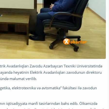
trik Avadanlıqları Zavodu Azərbaycan Texniki Universitetində
yəndə heyətinin Elektrik Avadanlıqları zavodunun direktoru
şündə məlumat verilib.
rgetika, elektrotexnika və avtomatika” fakültəsi ilə zavodun
ın iqtisadiyyata mənfi təsirlərindən bəhs edib. Ölkəmizdə