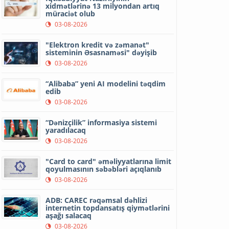
xidmətlərinə 13 milyondan artıq
müraciət olub
03-08-2026
"Elektron kredit və zəmanət"
sisteminin Əsasnaməsi" dəyişib
03-08-2026
“Alibaba” yeni AI modelini təqdim
edib
03-08-2026
“Dənizçilik” informasiya sistemi
yaradılacaq
03-08-2026
"Card to card" əməliyyatlarına limit
qoyulmasının səbəbləri açıqlanıb
03-08-2026
ADB: CAREC rəqəmsal dəhlizi
internetin topdansatış qiymətlərini
aşağı salacaq
03-08-2026