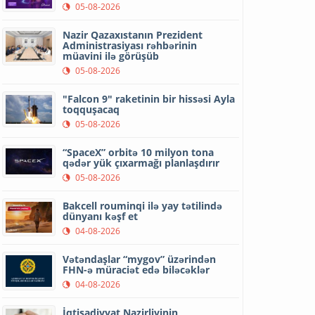
05-08-2026
Nazir Qazaxıstanın Prezident
Administrasiyası rəhbərinin
müavini ilə görüşüb
05-08-2026
"Falcon 9" raketinin bir hissəsi Ayla
toqquşacaq
05-08-2026
“SpaceX” orbitə 10 milyon tona
qədər yük çıxarmağı planlaşdırır
05-08-2026
Bakcell rouminqi ilə yay tətilində
dünyanı kəşf et
04-08-2026
Vətəndaşlar “mygov” üzərindən
FHN-ə müraciət edə biləcəklər
04-08-2026
İqtisadiyyat Nazirliyinin