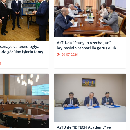
AzTU-da “Study in Azerbaijan”
 sənaye və texnologiya
layihəsinin rəhbəri ilə görüş olub
-da görülən işlərlə tanış
20-07-2026
3
AzTU ilə “IDTECH Academy” və