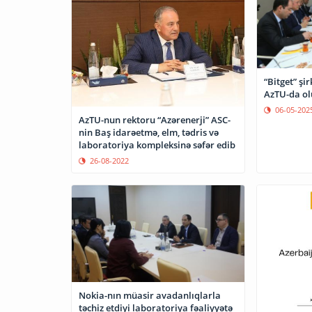
“Bitget” şir
AzTU-da ol
06-05-202
AzTU-nun rektoru “Azərenerji” ASC-
nin Baş idarəetmə, elm, tədris və
laboratoriya kompleksinə səfər edib
26-08-2022
Nokia-nın müasir avadanlıqlarla
təchiz etdiyi laboratoriya fəaliyyətə