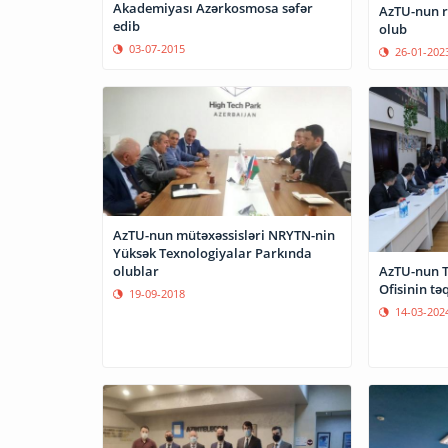
Akademiyası Azərkosmosa səfər
AzTU-nun r
edib
olub
03-07-2015
26-01-202
AzTU-nun mütəxəssisləri NRYTN-nin
Yüksək Texnologiyalar Parkında
AzTU-nun T
olublar
Ofisinin tə
19-09-2018
14-03-202