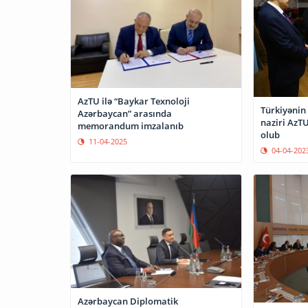
AzTU ilə “Baykar Texnoloji
Türkiyənin
Azərbaycan” arasında
naziri AzTU
memorandum imzalanıb
olub
11-04-2025
04-04-202
Azərbaycan Diplomatik