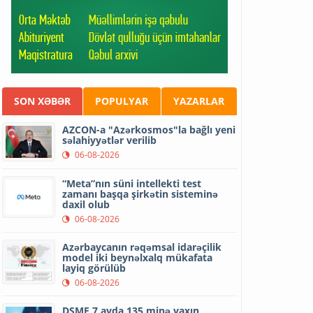
SON XƏBƏR
POPULYAR
YAZARLAR
AZCON-a "Azərkosmos"la bağlı yeni
səlahiyyətlər verilib
06-08-2026
“Meta”nın süni intellekti test
zamanı başqa şirkətin sisteminə
daxil olub
06-08-2026
Azərbaycanın rəqəmsal idarəçilik
model iki beynəlxalq mükafata
layiq görülüb
06-08-2026
DSMF 7 ayda 135 minə yaxın