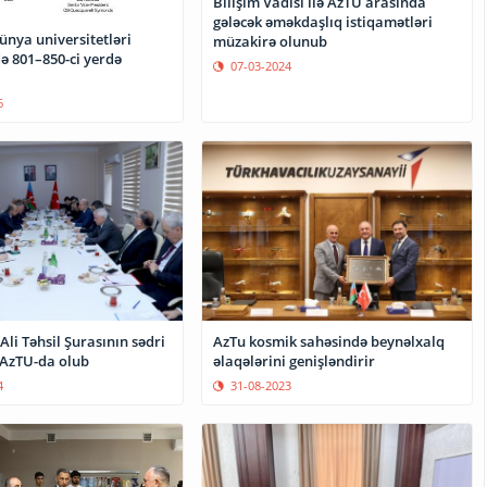
Bilişim Vadisi ilə AzTU arasında
gələcək əməkdaşlıq istiqamətləri
ünya universitetləri
müzakirə olunub
ə 801–850-ci yerdə
07-03-2024
6
AzTu kosmik sahəsində beynəlxalq
Ali Təhsil Şurasının sədri
əlaqələrini genişləndirir
 AzTU-da olub
31-08-2023
4