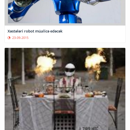
Xəstələri robot müalicə edəcək
23-09-2015