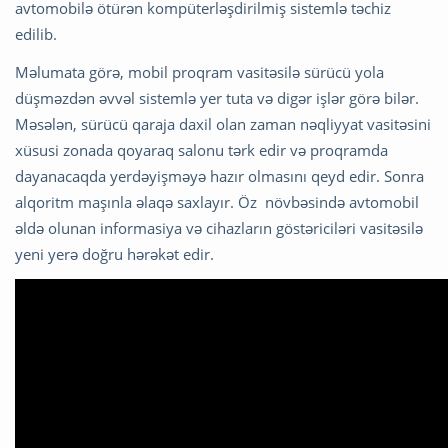
avtomobilə ötürən kompüterləşdirilmiş sistemlə təchiz
edilib.
Məlumata görə, mobil proqram vasitəsilə sürücü yola
düşməzdən əvvəl sistemlə yer tuta və digər işlər görə bilər.
Məsələn, sürücü qaraja daxil olan zaman nəqliyyat vasitəsini
xüsusi zonada qoyaraq salonu tərk edir və proqramda
dayanacaqda yerdəyişməyə hazır olmasını qeyd edir. Sonra
alqoritm maşınla əlaqə saxlayır. Öz növbəsində avtomobil
əldə olunan informasiya və cihazların göstəriciləri vasitəsilə
yeni yerə doğru hərəkət edir.