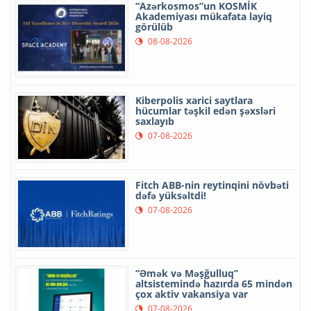
“Azərkosmos”un KOSMİK
Akademiyası mükafata layiq
görülüb
08-08-2026
Kiberpolis xarici saytlara
hücumlar təşkil edən şəxsləri
saxlayıb
07-08-2026
Fitch ABB-nin reytinqini növbəti
dəfə yüksəltdi!
07-08-2026
“Əmək və Məşğulluq”
altsistemində hazırda 65 mindən
çox aktiv vakansiya var
07-08-2026