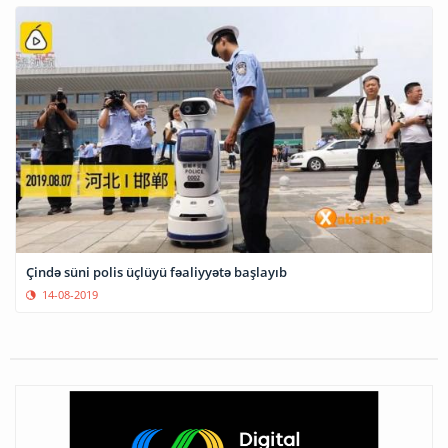
Çində süni polis üçlüyü fəaliyyətə başlayıb
14-08-2019