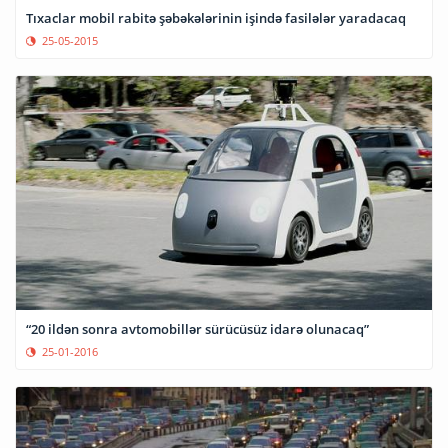
Tıxaclar mobil rabitə şəbəkələrinin işində fasilələr yaradacaq
25-05-2015
“20 ildən sonra avtomobillər sürücüsüz idarə olunacaq”
25-01-2016