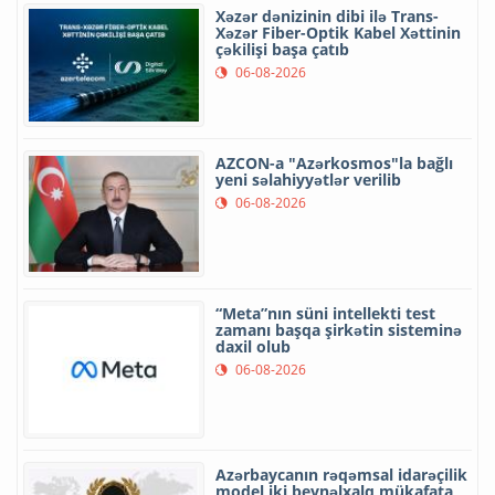
Xəzər dənizinin dibi ilə Trans-
Xəzər Fiber-Optik Kabel Xəttinin
çəkilişi başa çatıb
06-08-2026
AZCON-a "Azərkosmos"la bağlı
yeni səlahiyyətlər verilib
06-08-2026
“Meta”nın süni intellekti test
zamanı başqa şirkətin sisteminə
daxil olub
06-08-2026
Azərbaycanın rəqəmsal idarəçilik
model iki beynəlxalq mükafata