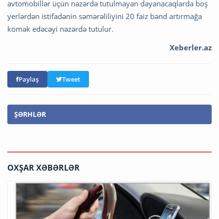
avtomobillər üçün nəzərdə tutulmayan dayanacaqlarda boş
yerlərdən istifadənin səmərəliliyini 20 faiz bənd artırmağa
kömək edəcəyi nəzərdə tutulur.
Xeberler.az
Paylaş
Tweet
ŞƏRHLƏR
OXŞAR XƏBƏRLƏR