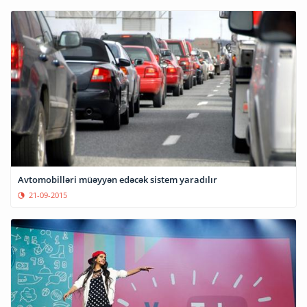
Avtomobilləri müəyyən edəcək sistem yaradılır
21-09-2015