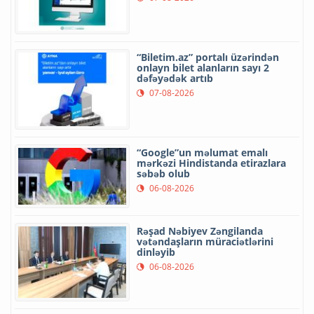
“Biletim.az” portalı üzərindən
onlayn bilet alanların sayı 2
dəfəyədək artıb
07-08-2026
“Google”un məlumat emalı
mərkəzi Hindistanda etirazlara
səbəb olub
06-08-2026
Rəşad Nəbiyev Zəngilanda
vətəndaşların müraciətlərini
dinləyib
06-08-2026