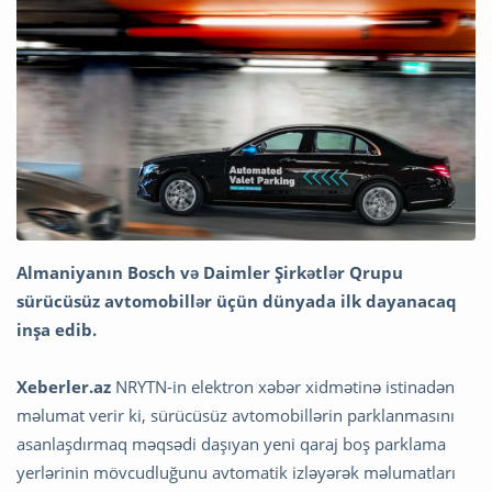
Almaniyanın Bosch və Daimler Şirkətlər Qrupu
sürücüsüz avtomobillər üçün dünyada ilk dayanacaq
inşa edib.
Xeberler.az
NRYTN-in elektron xəbər xidmətinə istinadən
məlumat verir ki, sürücüsüz avtomobillərin parklanmasını
asanlaşdırmaq məqsədi daşıyan yeni qaraj boş parklama
yerlərinin mövcudluğunu avtomatik izləyərək məlumatları