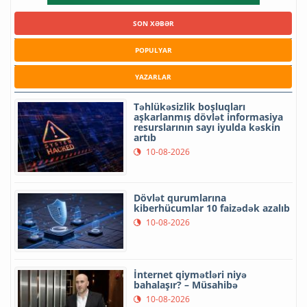
SON XƏBƏR
POPULYAR
YAZARLAR
Təhlükəsizlik boşluqları
aşkarlanmış dövlət informasiya
resurslarının sayı iyulda kəskin
artıb
10-08-2026
Dövlət qurumlarına
kiberhücumlar 10 faizədək azalıb
10-08-2026
İnternet qiymətləri niyə
bahalaşır? – Müsahibə
10-08-2026