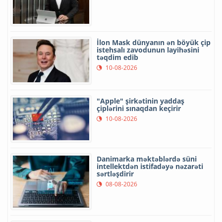
İlon Mask dünyanın ən böyük çip
istehsalı zavodunun layihəsini
təqdim edib
10-08-2026
"Apple" şirkətinin yaddaş
çiplərini sınaqdan keçirir
10-08-2026
Danimarka məktəblərdə süni
intellektdən istifadəyə nəzarəti
sərtləşdirir
08-08-2026