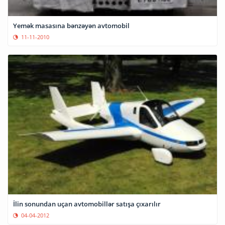
Yemək masasına bənzəyən avtomobil
11-11-2010
İlin sonundan uçan avtomobillər satışa çıxarılır
04-04-2012