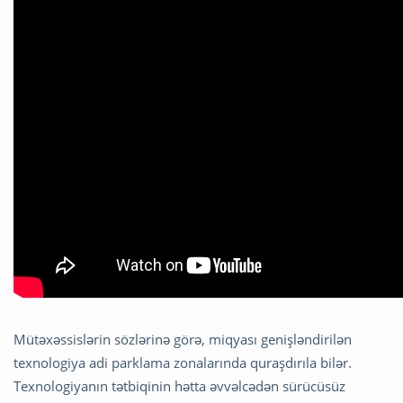
Mütəxəssislərin sözlərinə görə, miqyası genişləndirilən
texnologiya adi parklama zonalarında quraşdırıla bilər.
Texnologiyanın tətbiqinin hətta əvvəlcədən sürücüsüz