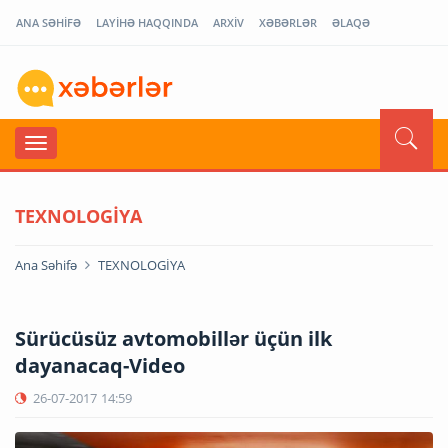
ANA SƏHİFƏ
LAYİHƏ HAQQINDA
ARXİV
XƏBƏRLƏR
ƏLAQƏ
TEXNOLOGİYA
Ana Səhifə
TEXNOLOGİYA
Sürücüsüz avtomobillər üçün ilk
dayanacaq-Video
26-07-2017
14:59