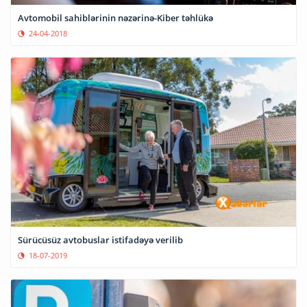
Avtomobil sahiblərinin nəzərinə-Kiber təhlükə
24-04-2018
Sürücüsüz avtobuslar istifadəyə verilib
18-07-2019