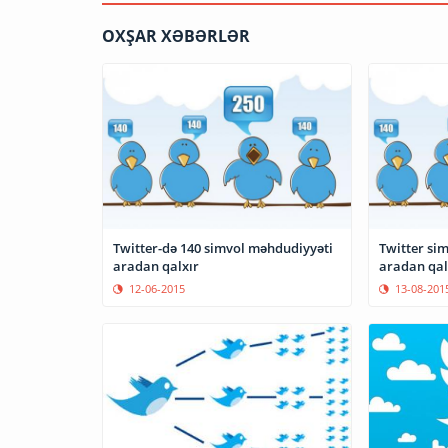
OXŞAR XƏBƏRLƏR
Twitter-də 140 simvol məhdudiyyəti
Twitter si
aradan qalxır
aradan qal
12-06-2015
13-08-201