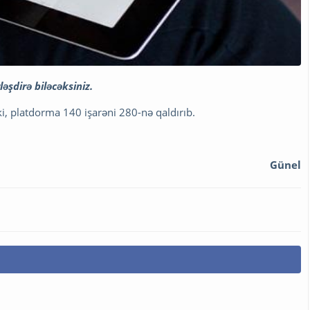
şdirə biləcəksiniz.
ki, platdorma 140 işarəni 280-nə qaldırıb.
Günel