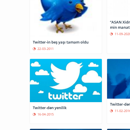
“ASAN Xidm
min manatl
11-09-202
Twitter-in beş yaşı tamam oldu
22-03-2011
Twitter-dən yenilik
11-02-201
16-04-2015