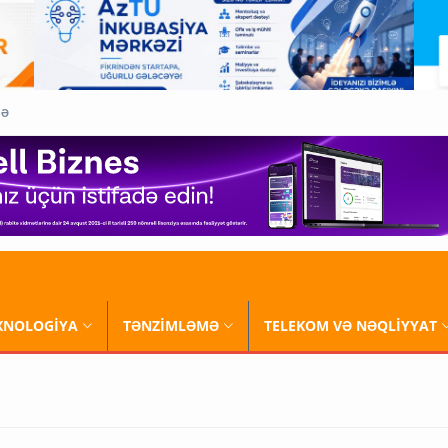
QƏ
XNOLOGİYA
TƏNZİMLƏMƏ
TELEKOM VƏ NƏQLİYYAT