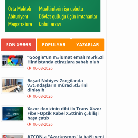
SON XƏBƏR
POPULYAR
YAZARLAR
“Google”un məlumat emalı mərkəzi
Hindistanda etirazlara səbəb olub
06-08-2026
Rəşad Nəbiyev Zəngilanda
vətəndaşların müraciətlərini
dinləyib
06-08-2026
Xəzər dənizinin dibi ilə Trans-Xəzər
Fiber-Optik Kabel Xəttinin çəkilişi
başa çatıb
06-08-2026
AZCON-a "Azərkosmos"la bağlı yeni