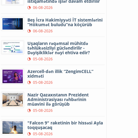
istiqamətində işlər davam etdirilir
06-08-2026
Beş İcra Hakimiyyəti İT sistemlərini
“Hökumət buludu”na köçürüb
06-08-2026
Uşaqların rəqəmsal mühitdə
təhlükəsizliyi gücləndirilir -
Dəyişikliklər nəyi ehtiva edir?
05-08-2026
Azercell-dən illik “ZengimCELL”
xidməti
05-08-2026
Nazir Qazaxıstanın Prezident
Administrasiyası rəhbərinin
müavini ilə görüşüb
05-08-2026
"Falcon 9" raketinin bir hissəsi Ayla
toqquşacaq
05-08-2026