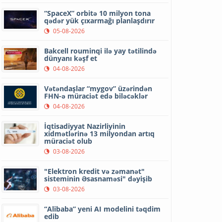
“SpaceX” orbitə 10 milyon tona
qədər yük çıxarmağı planlaşdırır
05-08-2026
Bakcell rouminqi ilə yay tətilində
dünyanı kəşf et
04-08-2026
Vətəndaşlar “mygov” üzərindən
FHN-ə müraciət edə biləcəklər
04-08-2026
İqtisadiyyat Nazirliyinin
xidmətlərinə 13 milyondan artıq
müraciət olub
03-08-2026
"Elektron kredit və zəmanət"
sisteminin Əsasnaməsi" dəyişib
03-08-2026
“Alibaba” yeni AI modelini təqdim
edib