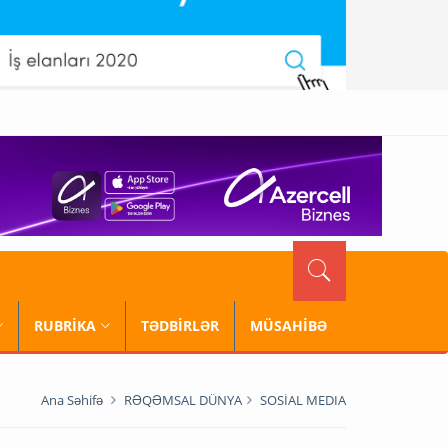
RUBRİKA
TƏDBİRLƏR
MÜSAHİBƏ
Ana Səhifə
RƏQƏMSAL DÜNYA
SOSİAL MEDIA