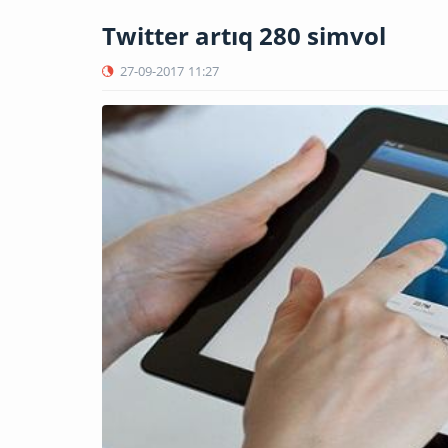
Twitter artıq 280 simvol
27-09-2017
11:27