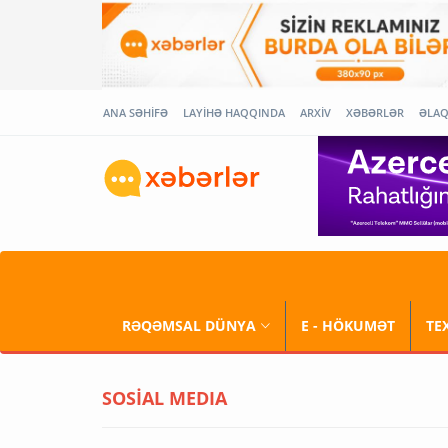
ANA SƏHİFƏ
LAYİHƏ HAQQINDA
ARXİV
XƏBƏRLƏR
ƏLA
RƏQƏMSAL DÜNYA
E - HÖKUMƏT
TE
SOSİAL MEDIA