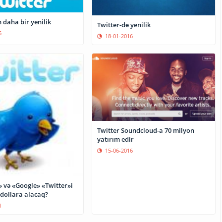
 daha bir yenilik
Twitter-də yenilik
5
18-01-2016
Twitter Soundcloud-a 70 milyon
yatırım edir
15-06-2016
 və «Google» «Twitter»i
 dollara alacaq?
1