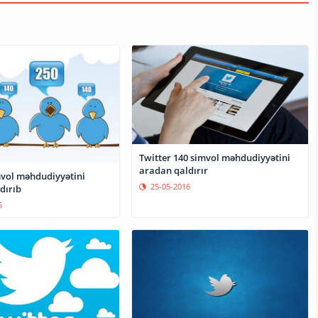
Twitter 140 simvol məhdudiyyətini
aradan qaldırır
mvol məhdudiyyətini
25-05-2016
dırıb
5