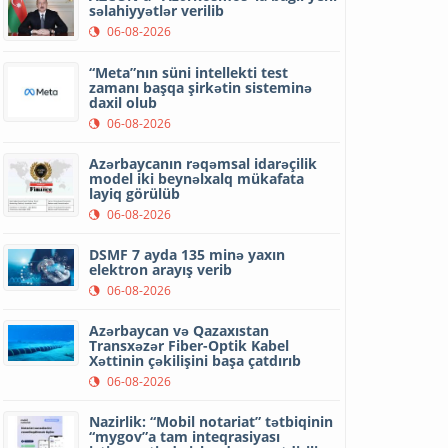
səlahiyyətlər verilib
06-08-2026
“Meta”nın süni intellekti test
zamanı başqa şirkətin sisteminə
daxil olub
06-08-2026
Azərbaycanın rəqəmsal idarəçilik
model iki beynəlxalq mükafata
layiq görülüb
06-08-2026
DSMF 7 ayda 135 minə yaxın
elektron arayış verib
06-08-2026
Azərbaycan və Qazaxıstan
Transxəzər Fiber-Optik Kabel
Xəttinin çəkilişini başa çatdırıb
06-08-2026
Nazirlik: “Mobil notariat” tətbiqinin
“mygov”a tam inteqrasiyası