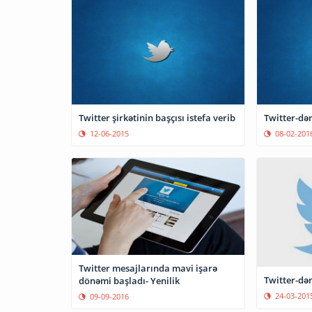
Twitter şirkətinin başçısı istefa verib
Twitter-dən
12-06-2015
08-02-201
Twitter mesajlarında mavi işarə
Twitter-dən
dönəmi başladı- Yenilik
24-03-201
09-09-2016