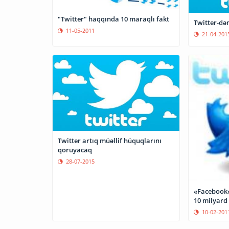
"Twitter" haqqında 10 maraqlı fakt
Twitter-dən
11-05-2011
21-04-201
Twitter artıq müəllif hüquqlarını
qoruyacaq
28-07-2015
«Facebook»
10 milyard
10-02-201