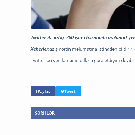
Twitter-də artıq 280 işarə həcmində məlumat yerlə
Xeberler.az
şirkətin məlumatına istinadən bildirir 
Twitter bu yeniləmənin dillərə görə etdiyini deyib.
Paylaş
Tweet
ŞƏRHLƏR