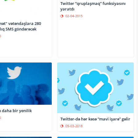
Twitter “qruplaşmaq” funksiyasını
yaratdı
02-04-2015
ət" vətəndaşlara 280
ıq SMS göndərəcək
0
Twitter-dən daha bir yenilik
6
Twitter-də hər kəsə “mavi işarə” gəlir
09-03-2018