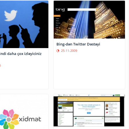
Bing-dən Twitter Dəstəyi
25-11-2009
indi daha çox izləyiciniz
5