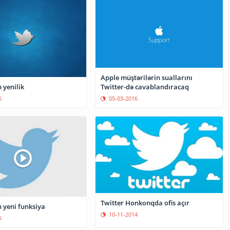
Apple müştərilərin suallarını
Twitter-də cavablandıracaq
 yenilik
05-03-2016
6
Twitter Honkonqda ofis açır
 yeni funksiya
10-11-2014
5