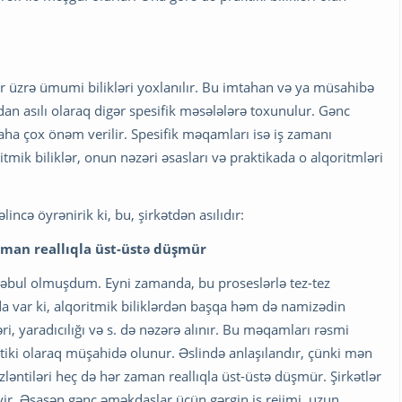
r üzrə ümumi bilikləri yoxlanılır. Bu imtahan və ya müsahibə
an asılı olaraq digər spesifik məsələlərə toxunulur. Gənc
ha çox önəm verilir. Spesifik məqamları isə iş zamanı
tmik biliklər, onun nəzəri əsasları və praktikada o alqoritmləri
ncə öyrənirik ki, bu, şirkətdən asılıdır:
zaman reallıqla üst-üstə düşmür
əbul olmuşdum. Eyni zamanda, bu proseslərlə tez-tez
a var ki, alqoritmik biliklərdən başqa həm də namizədin
ri, yaradıcılığı və s. də nəzərə alınır. Bu məqamları rəsmi
tiki olaraq müşahidə olunur. Əslində anlaşılandır, çünki mən
əntiləri heç də hər zaman reallıqla üst-üstə düşmür. Şirkətlər
yir. Əsasən gənc əməkdaşlar üçün gərgin iş rejimi, uzun