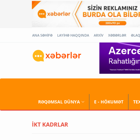
ANA SƏHİFƏ
LAYİHƏ HAQQINDA
ARXİV
XƏBƏRLƏR
ƏLA
RƏQƏMSAL DÜNYA
E - HÖKUMƏT
TE
İKT KADRLAR