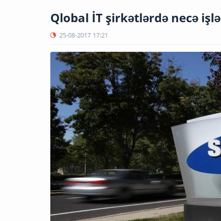
Qlobal İT şirkətlərdə necə iş
25-08-2017
17:21