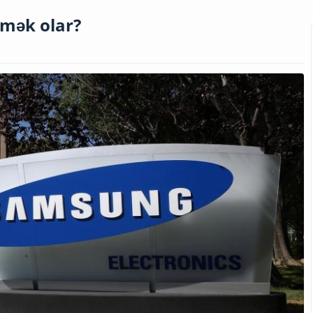
ləmək olar?