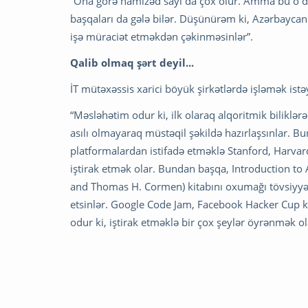
“Ona görə namizəd sayı da çox olur. Amma bu o de
başqaları da gələ bilər. Düşünürəm ki, Azərbayca
işə müraciət etməkdən çəkinməsinlər”.
Qalib olmaq şərt deyil
...
İT mütəxəssis xarici böyük şirkətlərdə işləmək istəy
“Məsləhətim odur ki, ilk olaraq alqoritmik biliklə
asılı olmayaraq müstəqil şəkildə hazırlaşsınlar. B
platformalardan istifadə etməklə Stanford, Harvard
iştirak etmək olar. Bundan başqa, Introduction to A
and Thomas H. Cormen) kitabını oxumağı tövsiyyə
etsinlər. Google Code Jam, Facebook Hacker Cup kim
odur ki, iştirak etməklə bir çox şeylər öyrənmək ol