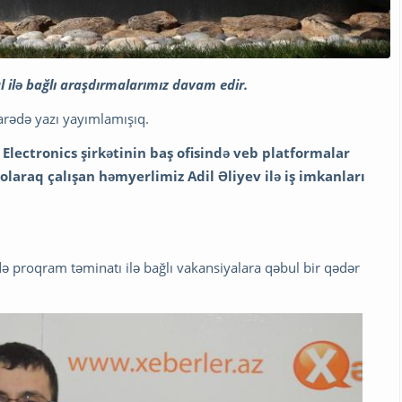
l ilə bağlı araşdırmalarımız davam edir.
barədə yazı yayımlamışıq.
lectronics şirkətinin baş ofisində veb platformalar
araq çalışan həmyerlimiz Adil Əliyev ilə iş imkanları
rdə proqram təminatı ilə bağlı vakansiyalara qəbul bir qədər