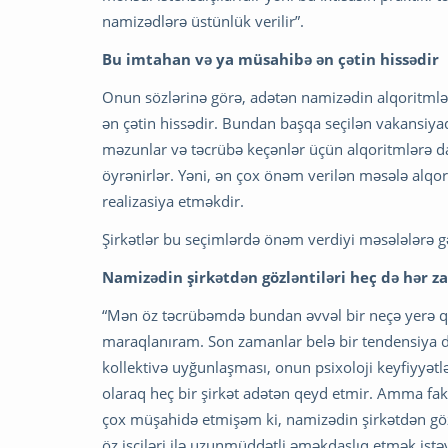
namizədlərə üstünlük verilir”.
Bu imtahan və ya müsahibə ən çətin hissədir
Onun sözlərinə görə, adətən namizədin alqoritmlə
ən çətin hissədir. Bundan başqa seçilən vakansiyad
məzunlar və təcrübə keçənlər üçün alqoritmlərə da
öyrənirlər. Yəni, ən çox önəm verilən məsələ alqori
realizasiya etməkdir.
Şirkətlər bu seçimlərdə önəm verdiyi məsələlərə gəli
N
amizədin şirkətdən gözləntiləri heç də hər 
“Mən öz təcrübəmdə bundan əvvəl bir neçə yerə q
maraqlanıram. Son zamanlar belə bir tendensiya d
kollektivə uyğunlaşması, onun psixoloji keyfiyyətlə
olaraq heç bir şirkət adətən qeyd etmir. Amma fak
çox müşahidə etmişəm ki, namizədin şirkətdən gözl
öz işçiləri ilə uzunmüddətli əməkdaşlıq etmək istə