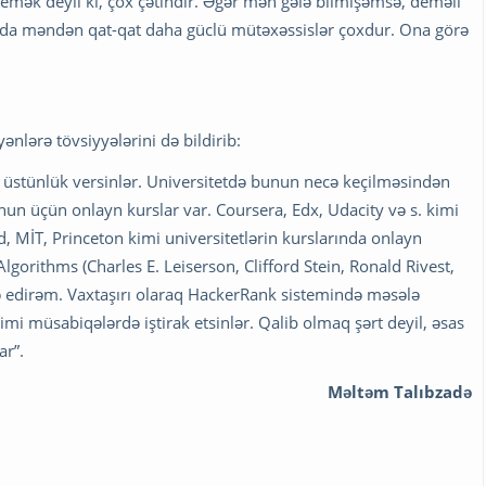
mək deyil ki, çox çətindir. Əgər mən gələ bilmişəmsə, deməli
nda məndən qat-qat daha güclü mütəxəssislər çoxdur. Ona görə
ənlərə tövsiyyələrini də bildirib:
rə üstünlük versinlər. Universitetdə bunun necə keçilməsindən
unun üçün onlayn kurslar var. Coursera, Edx, Udacity və s. kimi
, MİT, Princeton kimi universitetlərin kurslarında onlayn
lgorithms (Charles E. Leiserson, Clifford Stein, Ronald Rivest,
 edirəm. Vaxtaşırı olaraq HackerRank sistemində məsələ
i müsabiqələrdə iştirak etsinlər. Qalib olmaq şərt deyil, əsas
ar”.
Məltəm Talıbzadə