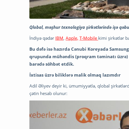
Qlobal, məşhur texnologiya şirkətlərində işə qəbu
İndiyə qədər
IBM
,
Apple,
T-Mobile
kimi şirkətlər 
Bu dəfə isə hazırda Cənubi Koreyada Samsung E
qrupunda mühəndis (proqram təminatı üzrə) ol
barədə söhbət etdik.
İxtisas üzrə biliklərə malik olmaq lazımdır
Adil Əliyev deyir ki, ümumiyyətlə, qlobal şirkətlə
çətin hesab olunur: