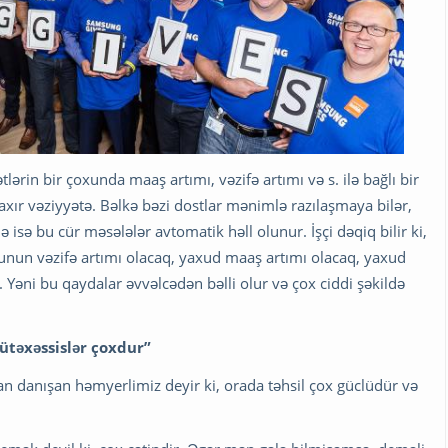
ərin bir çoxunda maaş artımı, vəzifə artımı və s. ilə bağlı bir
axır vəziyyətə. Bəlkə bəzi dostlar mənimlə razılaşmaya bilər,
 isə bu cür məsələlər avtomatik həll olunur. İşçi dəqiq bilir ki,
 bunun vəzifə artımı olacaq, yaxud maaş artımı olacaq, yaxud
 Yəni bu qaydalar əvvəlcədən bəlli olur və çox ciddi şəkildə
təxəssislər çoxdur”
n danışan həmyerlimiz deyir ki, orada təhsil çox güclüdür və