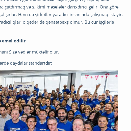
a çatdırmaq və s. kimi məsələlər darıxdırıcı gəlir. Ona görə
ışırlar. Həm də şirkətlər yaradıcı insanlarla çalışmaq istəyir,
radıcılıqları o qədər də qənaətbəxş olmur. Bu cür işçilərlə
ə əməl edilir
manı Sizə vədlər müxtəlif olur.
lərdə qaydalar standartdır: