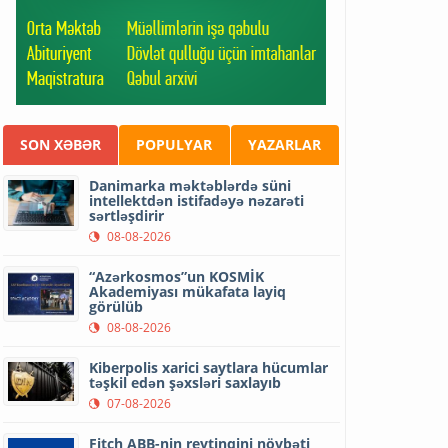
SON XƏBƏR
POPULYAR
YAZARLAR
Danimarka məktəblərdə süni
intellektdən istifadəyə nəzarəti
sərtləşdirir
08-08-2026
“Azərkosmos”un KOSMİK
Akademiyası mükafata layiq
görülüb
08-08-2026
Kiberpolis xarici saytlara hücumlar
təşkil edən şəxsləri saxlayıb
07-08-2026
Fitch ABB-nin reytinqini növbəti