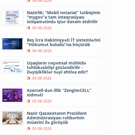
06-08-2026
Nazirlik: “Mobil notariat” tətbiqinin
“mygov”a tam inteqrasiyası
istiqamətində işlər davam etdirilir
06-08-2026
Beş İcra Hakimiyyəti İT sistemlərini
“Hökumət buludu”na köçürüb
06-08-2026
Uşaqların rəqəmsal mühitdə
təhlükəsizliyi gücləndirilir -
Dəyişikliklər nəyi ehtiva edir?
05-08-2026
Azercell-dən illik “ZengimCELL”
xidməti
05-08-2026
Nazir Qazaxıstanın Prezident
Administrasiyası rəhbərinin
müavini ilə görüşüb
05-08-2026