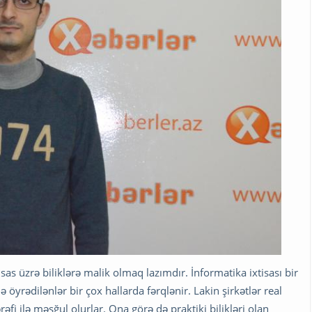
as üzrə biliklərə malik olmaq lazımdır. İnformatika ixtisası bir
öyrədilənlər bir çox hallarda fərqlənir. Lakin şirkətlər real
ərəfi ilə məşğul olurlar. Ona görə də praktiki bilikləri olan