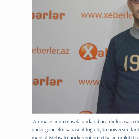
“Amma əslində məsələ ondan ibarətdir ki, əsas ixtis
qədər gənc elm sahəsi olduğu üçün universitetlərdə 
məhsul istehsalçılarıdır yəni bu ixtisasın praktiki t