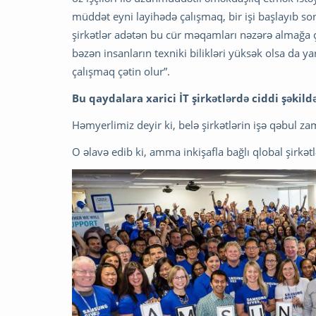
müddət eyni layihədə çalışmaq, bir işi başlayıb son
şirkətlər adətən bu cür məqamları nəzərə almağa çal
bəzən insanların texniki bilikləri yüksək olsa da ya
çalışmaq çətin olur”.
Bu qaydalara xarici İT şirkətlərdə ciddi şəkild
Həmyerlimiz deyir ki, belə şirkətlərin işə qəbul za
O əlavə edib ki, amma inkişafla bağlı qlobal şirkət