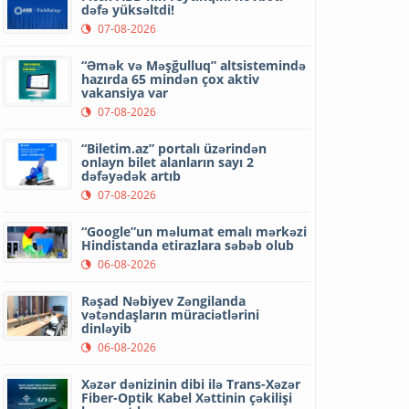
dəfə yüksəltdi!
07-08-2026
“Əmək və Məşğulluq” altsistemində
hazırda 65 mindən çox aktiv
vakansiya var
07-08-2026
“Biletim.az” portalı üzərindən
onlayn bilet alanların sayı 2
dəfəyədək artıb
07-08-2026
“Google”un məlumat emalı mərkəzi
Hindistanda etirazlara səbəb olub
06-08-2026
Rəşad Nəbiyev Zəngilanda
vətəndaşların müraciətlərini
dinləyib
06-08-2026
Xəzər dənizinin dibi ilə Trans-Xəzər
Fiber-Optik Kabel Xəttinin çəkilişi