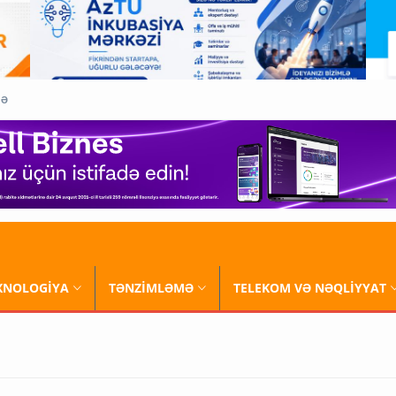
QƏ
XNOLOGİYA
TƏNZİMLƏMƏ
TELEKOM VƏ NƏQLİYYAT