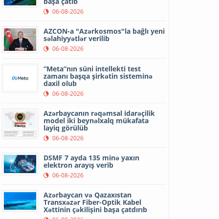
başa çatıb
06-08-2026
AZCON-a "Azərkosmos"la bağlı yeni
səlahiyyətlər verilib
06-08-2026
“Meta”nın süni intellekti test
zamanı başqa şirkətin sisteminə
daxil olub
06-08-2026
Azərbaycanın rəqəmsal idarəçilik
model iki beynəlxalq mükafata
layiq görülüb
06-08-2026
DSMF 7 ayda 135 minə yaxın
elektron arayış verib
06-08-2026
Azərbaycan və Qazaxıstan
Transxəzər Fiber-Optik Kabel
Xəttinin çəkilişini başa çatdırıb