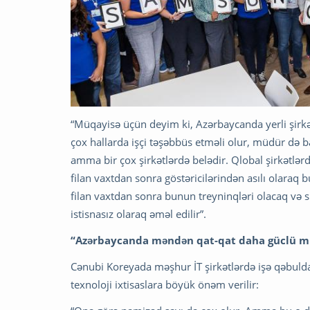
“Müqayisə üçün deyim ki, Azərbaycanda yerli şirkətl
çox hallarda işçi təşəbbüs etməli olur, müdür də b
amma bir çox şirkətlərdə belədir. Qlobal şirkətlərdə
filan vaxtdan sonra göstəricilərindən asılı olaraq
filan vaxtdan sonra bunun treyninqləri olacaq və s.
istisnasız olaraq əməl edilir”.
“Azərbaycanda məndən qat-qat daha güclü mü
Cənubi Koreyada məşhur İT şirkətlərdə işə qəbulda
texnoloji ixtisaslara böyük önəm verilir: