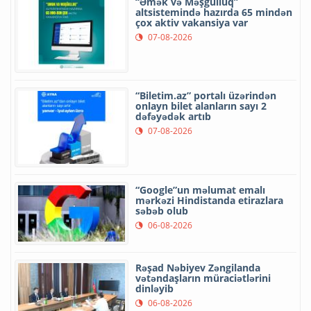
“Əmək və Məşğulluq”
altsistemində hazırda 65 mindən
çox aktiv vakansiya var
07-08-2026
“Biletim.az” portalı üzərindən
onlayn bilet alanların sayı 2
dəfəyədək artıb
07-08-2026
“Google”un məlumat emalı
mərkəzi Hindistanda etirazlara
səbəb olub
06-08-2026
Rəşad Nəbiyev Zəngilanda
vətəndaşların müraciətlərini
dinləyib
06-08-2026