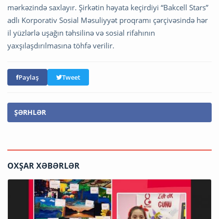
mərkəzində saxlayır. Şirkətin həyata keçirdiyi “Bakcell Stars”
adlı Korporativ Sosial Məsuliyyət proqramı çərçivəsində hər
il yüzlərlə uşağın təhsilinə və sosial rifahının
yaxşılaşdırılmasına töhfə verilir.
Paylaş
Tweet
ŞƏRHLƏR
OXŞAR XƏBƏRLƏR