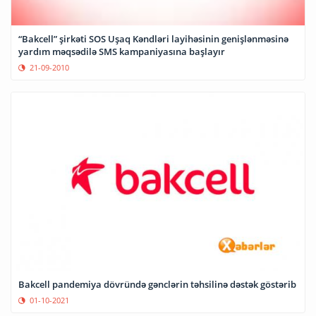
“Bakcell” şirkəti SOS Uşaq Kəndləri layihəsinin genişlənməsinə
yardım məqsədilə SMS kampaniyasına başlayır
21-09-2010
Bakcell pandemiya dövründə gənclərin təhsilinə dəstək göstərib
01-10-2021