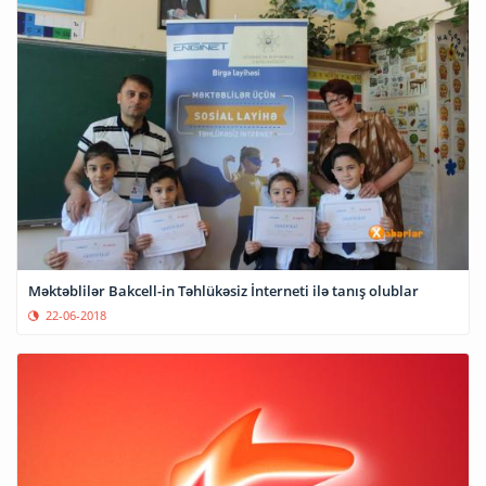
Məktəblilər Bakcell-in Təhlükəsiz İnterneti ilə tanış olublar
22-06-2018