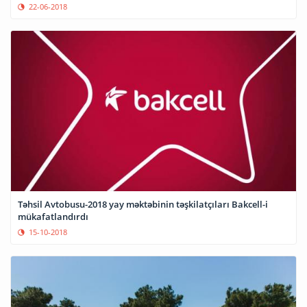
22-06-2018
Təhsil Avtobusu-2018 yay məktəbinin təşkilatçıları Bakcell-i
mükafatlandırdı
15-10-2018