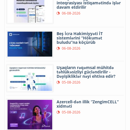
inteqrasiyası istiqamətində işlər
davam etdirilir
06-08-2026
Beş İcra Hakimiyyəti İT
sistemlərini “Hökumət
buludu”na köçürüb
06-08-2026
Uşaqların rəqəmsal mühitdə
təhlükəsizliyi gücləndirilir -
Dəyişikliklər nəyi ehtiva edir?
05-08-2026
Azercell-dən illik “ZengimCELL”
xidməti
05-08-2026