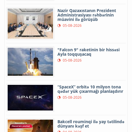
Nazir Qazaxıstanın Prezident
Administrasiyası rəhbərinin
müavini ilə görüşüb
05-08-2026
"Falcon 9" raketinin bir hissəsi
Ayla toqquşacaq
05-08-2026
“SpaceX” orbitə 10 milyon tona
qədər yük çıxarmağı planlaşdırır
05-08-2026
Bakcell rouminqi ilə yay tətilində
dünyanı kəşf et