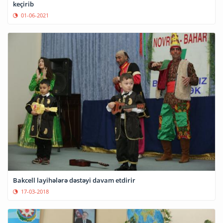
keçirib
01-06-2021
Bakcell layihələrə dəstəyi davam etdirir
17-03-2018