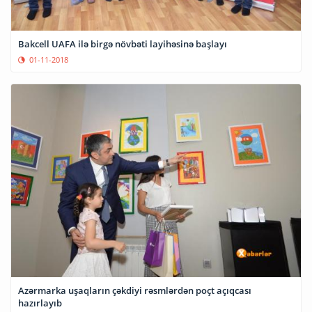
Bakcell UAFA ilə birgə növbəti layihəsinə başlayı
01-11-2018
Azərmarka uşaqların çəkdiyi rəsmlərdən poçt açıqcası
hazırlayıb