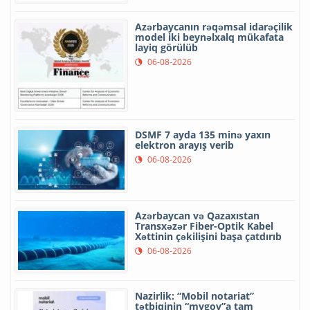
Azərbaycanın rəqəmsal idarəçilik
model iki beynəlxalq mükafata
layiq görülüb
06-08-2026
DSMF 7 ayda 135 minə yaxın
elektron arayış verib
06-08-2026
Azərbaycan və Qazaxıstan
Transxəzər Fiber-Optik Kabel
Xəttinin çəkilişini başa çatdırıb
06-08-2026
Nazirlik: “Mobil notariat”
tətbiqinin “mygov”a tam