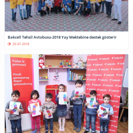
Bakcell Təhsil Avtobusu-2018 Yay Məktəbinə dəstək göstərir
20-07-2018