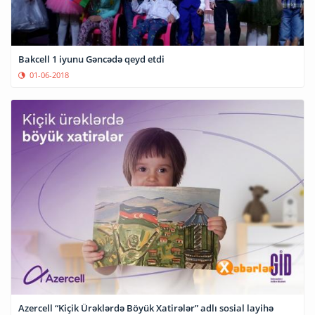
Bakcell 1 iyunu Gəncədə qeyd etdi
01-06-2018
Azercell “Kiçik Ürəklərdə Böyük Xatirələr” adlı sosial layihə