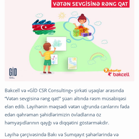
Bakcell və «GİD CSR Consulting» şirkəti uşaqlar arasında
“Vətən sevgisinə rəng qat!” şüarı altında rəsm müsabiqəsi
elan edib. Layihənin məqsədi vətən uğrunda canlarını fəda
edən qəhrəman şəhidlərimizin övladlarına öz
həmyaşıdlarının qayğı və diqqətini göstərməkdir.
Layihə çərçivəsində Bakı və Sumqayıt şəhərlərində və