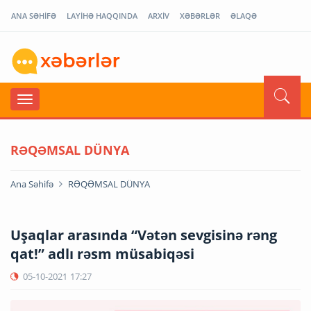
ANA SƏHİFƏ
LAYİHƏ HAQQINDA
ARXİV
XƏBƏRLƏR
ƏLAQƏ
RƏQƏMSAL DÜNYA
Ana Səhifə
RƏQƏMSAL DÜNYA
Uşaqlar arasında “Vətən sevgisinə rəng
qat!” adlı rəsm müsabiqəsi
05-10-2021
17:27