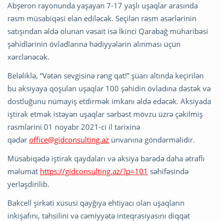
Abşeron rayonunda yaşayan 7-17 yaşlı uşaqlar arasında
rəsm müsabiqəsi elan ediləcək. Seçilən rəsm əsərlərinin
satışından əldə olunan vəsait isə İkinci Qarabağ müharibəsi
şəhidlərinin övladlarına hədiyyələrin alınması üçün
xərclənəcək.
Beləliklə, “Vətən sevgisinə rəng qat!” şüarı altında keçirilən
bu aksiyaya qoşulan uşaqlar 100 şəhidin övladına dəstək və
dostluğunu nümayiş etdirmək imkanı əldə edəcək. Aksiyada
iştirak etmək istəyən uşaqlar sərbəst mövzu üzrə çəkilmiş
rəsmlərini 01 noyabr 2021-ci il tarixinə
qədər
office@gidconsulting.az
ünvanına göndərməlidir.
Müsabiqədə iştirak qaydaları və aksiya barədə daha ətraflı
məlumat
https://gidconsulting.az/?p=101
səhifəsində
yerləşdirilib.
Bakcell şirkəti xüsusi qayğıya ehtiyacı olan uşaqların
inkişafını, təhsilini və cəmiyyətə inteqrasiyasını diqqət