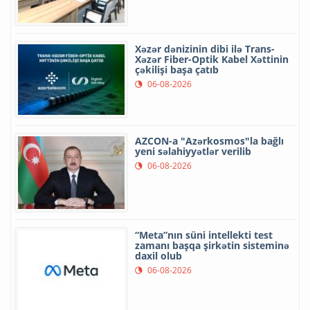
Xəzər dənizinin dibi ilə Trans-
Xəzər Fiber-Optik Kabel Xəttinin
çəkilişi başa çatıb
06-08-2026
AZCON-a "Azərkosmos"la bağlı
yeni səlahiyyətlər verilib
06-08-2026
“Meta”nın süni intellekti test
zamanı başqa şirkətin sisteminə
daxil olub
06-08-2026