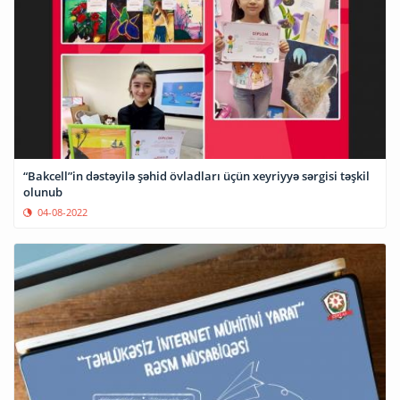
“Bakcell”in dəstəyilə şəhid övladları üçün xeyriyyə sərgisi təşkil
olunub
04-08-2022