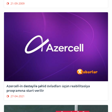
21-09-2009
Azercell-in dəstəyilə şəhid övladları üçün reabilitasiya
proqramına start verilir
27-04-2021