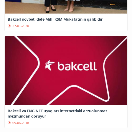
Bakcell növbəti dəfə Milli KSM Mükafatının qalibidir
27-01-2020
Bakcell və ENGINET uşaqları internetdəki arzuolunmaz
məzmundan qoruyur
05-06-2018