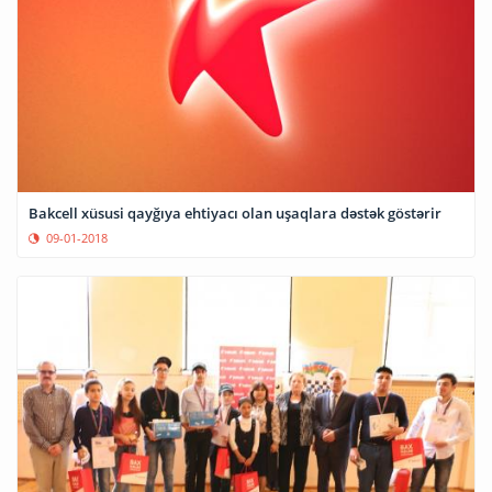
Bakcell xüsusi qayğıya ehtiyacı olan uşaqlara dəstək göstərir
09-01-2018