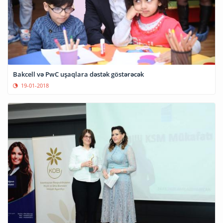
Bakcell və PwC uşaqlara dəstək göstərəcək
19-01-2018