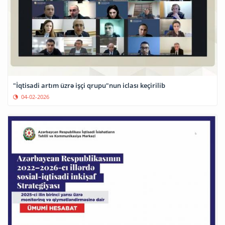
"İqtisadi artım üzrə işçi qrupu"nun iclası keçirilib
04-02-2026