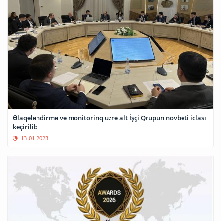
Əlaqələndirmə və monitorinq üzrə alt İşçi Qrupun növbəti iclası
keçirilib
13-01-2023