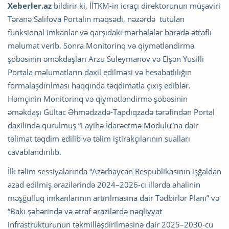
Xeberler.az
bildirir ki, İİTKM-in icraçı direktorunun müşaviri
Təranə Salıfova Portalın məqsədi, nəzərdə tutulan
funksional imkanlar və qarşıdakı mərhələlər barədə ətraflı
məlumat verib. Sonra Monitorinq və qiymətləndirmə
şöbəsinin əməkdaşları Arzu Süleymanov və Elşən Yusifli
Portala məlumatların daxil edilməsi və hesabatlılığın
formalaşdırılması haqqında təqdimatla çıxış ediblər.
Həmçinin Monitorinq və qiymətləndirmə şöbəsinin
əməkdaşı Gültac Əhmədzadə-Tapdıqzadə tərəfindən Portal
daxilində qurulmuş “Layihə İdarəetmə Modulu”na dair
təlimat təqdim edilib və təlim iştirakçılarının sualları
cavablandırılıb.
İlk təlim sessiyalarında “Azərbaycan Respublikasının işğaldan
azad edilmiş ərazilərində 2024–2026-cı illərdə əhalinin
məşğulluq imkanlarının artırılmasına dair Tədbirlər Planı” və
“Bakı şəhərində və ətraf ərazilərdə nəqliyyat
infrastrukturunun təkmilləşdirilməsinə dair 2025–2030-cu