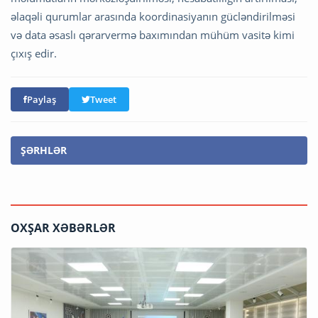
əlaqəli qurumlar arasında koordinasiyanın gücləndirilməsi
və data əsaslı qərarvermə baxımından mühüm vasitə kimi
çıxış edir.
Paylaş
Tweet
ŞƏRHLƏR
OXŞAR XƏBƏRLƏR