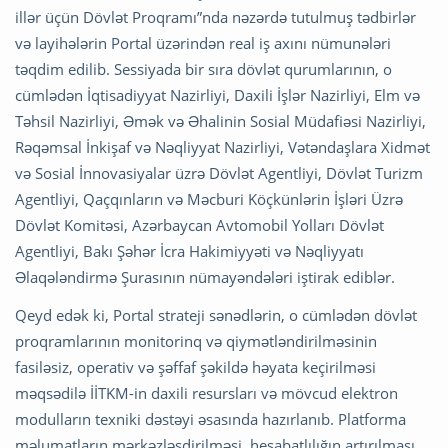
illər üçün Dövlət Proqramı”nda nəzərdə tutulmuş tədbirlər
və layihələrin Portal üzərindən real iş axını nümunələri
təqdim edilib. Sessiyada bir sıra dövlət qurumlarının, o
cümlədən İqtisadiyyat Nazirliyi, Daxili İşlər Nazirliyi, Elm və
Təhsil Nazirliyi, Əmək və Əhalinin Sosial Müdafiəsi Nazirliyi,
Rəqəmsal İnkişaf və Nəqliyyat Nazirliyi, Vətəndaşlara Xidmət
və Sosial İnnovasiyalar üzrə Dövlət Agentliyi, Dövlət Turizm
Agentliyi, Qaçqınların və Məcburi Köçkünlərin İşləri Üzrə
Dövlət Komitəsi, Azərbaycan Avtomobil Yolları Dövlət
Agentliyi, Bakı Şəhər İcra Hakimiyyəti və Nəqliyyatı
Əlaqələndirmə Şurasının nümayəndələri iştirak ediblər.
Qeyd edək ki, Portal strateji sənədlərin, o cümlədən dövlət
proqramlarının monitorinq və qiymətləndirilməsinin
fasiləsiz, operativ və şəffaf şəkildə həyata keçirilməsi
məqsədilə İİTKM-in daxili resursları və mövcud elektron
modulların texniki dəstəyi əsasında hazırlanıb. Platforma
məlumatların mərkəzləşdirilməsi, hesabatlılığın artırılması,