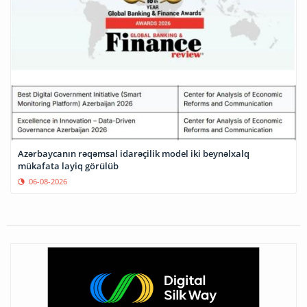
Azərbaycanın rəqəmsal idarəçilik model iki beynəlxalq
mükafata layiq görülüb
06-08-2026