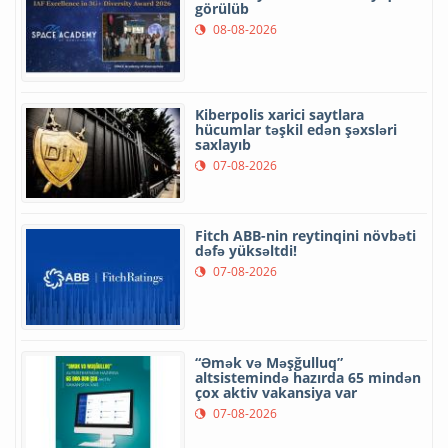
görülüb
08-08-2026
Kiberpolis xarici saytlara
hücumlar təşkil edən şəxsləri
saxlayıb
07-08-2026
Fitch ABB-nin reytinqini növbəti
dəfə yüksəltdi!
07-08-2026
“Əmək və Məşğulluq”
altsistemində hazırda 65 mindən
çox aktiv vakansiya var
07-08-2026