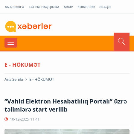
ANA SƏHİFƏ
LAYİHƏ HAQQINDA
ARXİV
XƏBƏRLƏR
ƏLAQƏ
E - HÖKUMƏT
Ana Səhifə
E - HÖKUMƏT
“Vahid Elektron Hesabatlılıq Portalı” üzrə
təlimlərə start verilib
10-12-2025
11:41