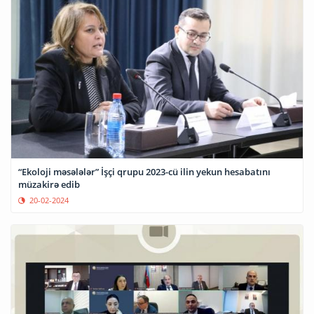
“Ekoloji məsələlər” İşçi qrupu 2023-cü ilin yekun hesabatını
müzakirə edib
20-02-2024