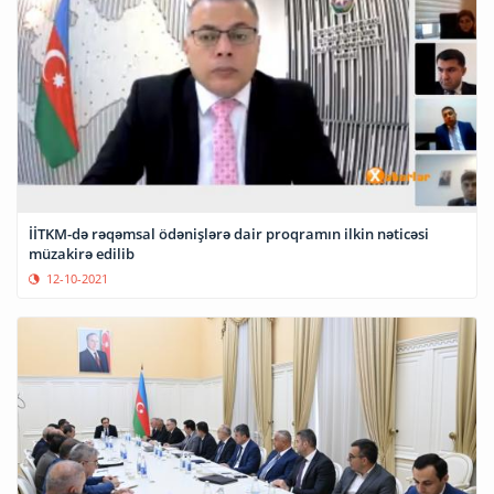
İİTKM-də rəqəmsal ödənişlərə dair proqramın ilkin nəticəsi
müzakirə edilib
12-10-2021