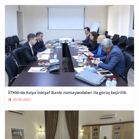
İİTKM-də Asiya İnkişaf Bankı nümayəndələri ilə görüş keçirilib
03-09-2025