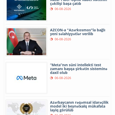
çəkilişi başa çatıb
06-08-2026
AZCON-a "Azərkosmos"la bağlı
yeni səlahiyyətlər verilib
06-08-2026
“Meta”nın süni intellekti test
zamanı başqa şirkətin sisteminə
daxil olub
06-08-2026
Azərbaycanın rəqəmsal idarəçilik
model iki beynəlxalq mükafata
layiq görülüb