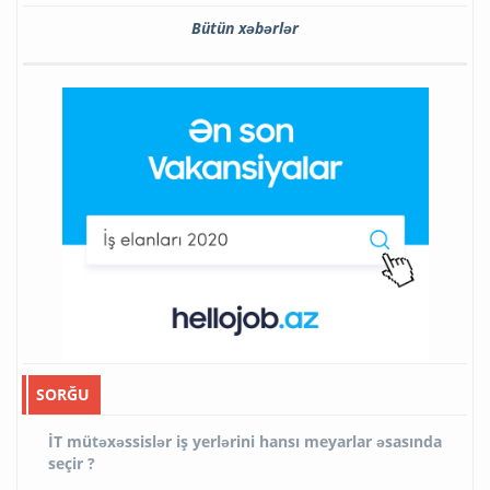
Bütün xəbərlər
SORĞU
İT mütəxəssislər iş yerlərini hansı meyarlar əsasında
seçir ?