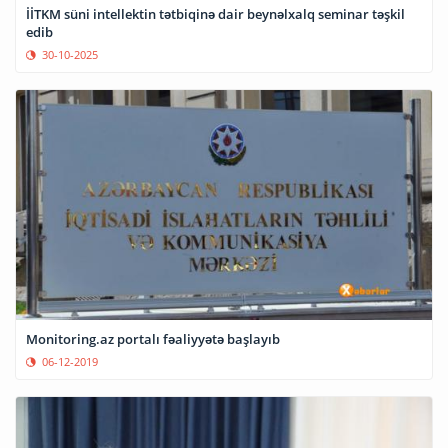
İİTKM süni intellektin tətbiqinə dair beynəlxalq seminar təşkil
edib
30-10-2025
Monitoring.az portalı fəaliyyətə başlayıb
06-12-2019