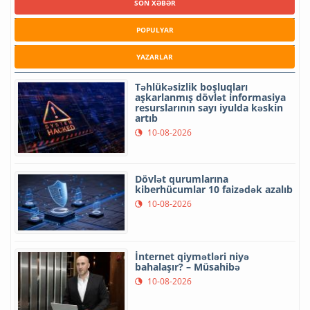
SON XƏBƏR
POPULYAR
YAZARLAR
Təhlükəsizlik boşluqları
aşkarlanmış dövlət informasiya
resurslarının sayı iyulda kəskin
artıb
10-08-2026
Dövlət qurumlarına
kiberhücumlar 10 faizədək azalıb
10-08-2026
İnternet qiymətləri niyə
bahalaşır? – Müsahibə
10-08-2026