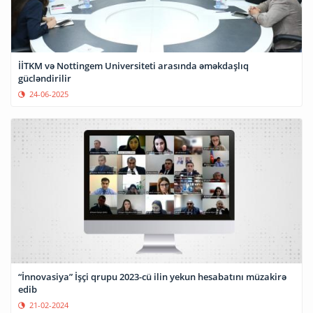
İİTKM və Nottingem Universiteti arasında əməkdaşlıq
gücləndirilir
24-06-2025
“İnnovasiya” İşçi qrupu 2023-cü ilin yekun hesabatını müzakirə
edib
21-02-2024