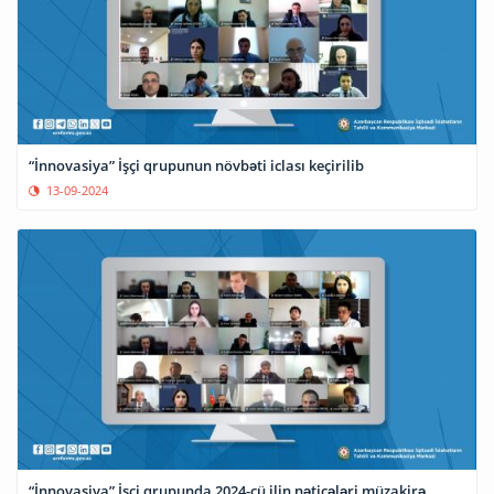
“İnnovasiya” İşçi qrupunun növbəti iclası keçirilib
13-09-2024
“İnnovasiya” İşçi qrupunda 2024-cü ilin nəticələri müzakirə