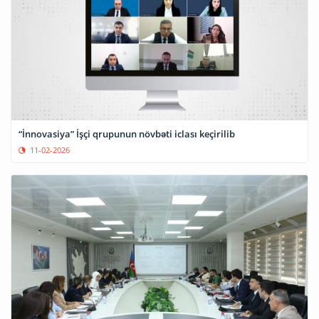
“İnnovasiya” İşçi qrupunun növbəti iclası keçirilib
11-02-2026