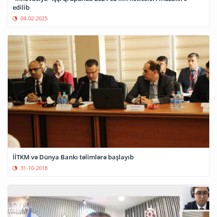
edilib
04-02-2025
İİTKM və Dünya Bankı təlimlərə başlayıb
31-10-2018