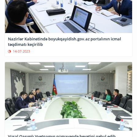
Nazirlər Kabinetində boyukqayidish.gov.az portalının icmal
təqdimatı keçirilib
14-07-2023
Vüsal Qasımlı Vyetnamın nümayəndə heyətini qəbul edib