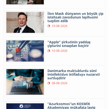
İlon Mask dünyanın ən böyük çip
istehsalı zavodunun layihəsini
təqdim edib
10-08-2026
"Apple" şirkətinin yaddaş
çiplərini sınaqdan keçirir
10-08-2026
Danimarka məktəblərdə süni
intellektdən istifadəyə nəzarəti
sərtləşdirir
08-08-2026
“Azərkosmos”un KOSMİK
Akademiyası mükafata layiq