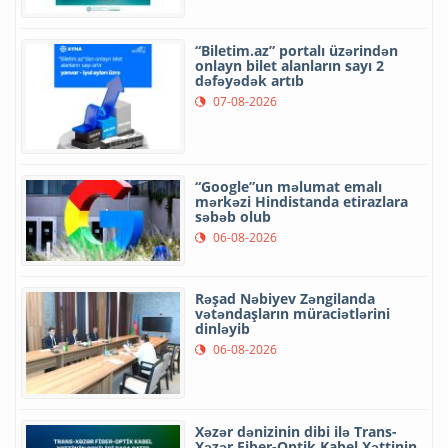
“Biletim.az” portalı üzərindən
onlayn bilet alanların sayı 2
dəfəyədək artıb
07-08-2026
“Google”un məlumat emalı
mərkəzi Hindistanda etirazlara
səbəb olub
06-08-2026
Rəşad Nəbiyev Zəngilanda
vətəndaşların müraciətlərini
dinləyib
06-08-2026
Xəzər dənizinin dibi ilə Trans-
Xəzər Fiber-Optik Kabel Xəttinin