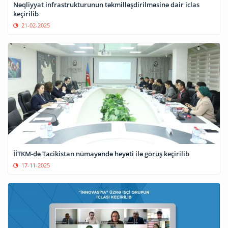
Nəqliyyat infrastrukturunun təkmilləşdirilməsinə dair iclas
keçirilib
21-02-2025
İİTKM-də Tacikistan nümayəndə heyəti ilə görüş keçirilib
17-11-2025