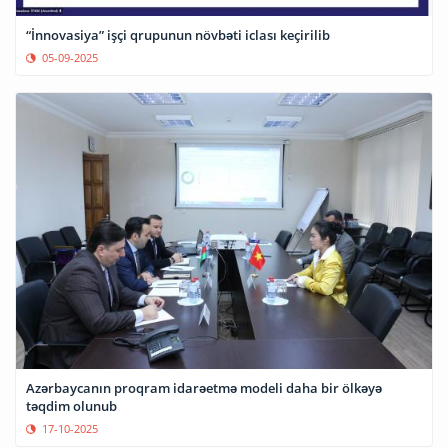
“İnnovasiya” işçi qrupunun növbəti iclası keçirilib
05-09-2025
Azərbaycanın proqram idarəetmə modeli daha bir ölkəyə
təqdim olunub
17-10-2025