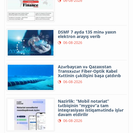
06-08-2026
DSMF 7 ayda 135 minə yaxın
elektron arayış verib
06-08-2026
Azərbaycan və Qazaxıstan
Transxəzər Fiber-Optik Kabel
Xəttinin çəkilişini başa çatdırıb
06-08-2026
Nazirlik: “Mobil notariat”
tətbiqinin “mygov”a tam
inteqrasiyası istiqamətində işlər
davam etdirilir
06-08-2026