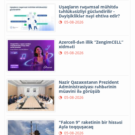
Uşaqların rəqəmsal mühitdə
təhlükəsizliyi gücləndirilir -
Dəyişikliklər nəyi ehtiva edir?
05-08-2026
Azercell-dən illik “ZengimCELL”
xidməti
05-08-2026
Nazir Qazaxıstanın Prezident
Administrasiyası rəhbərinin
müavini ilə görüşüb
05-08-2026
"Falcon 9" raketinin bir hissəsi
Ayla toqquşacaq
05-08-2026