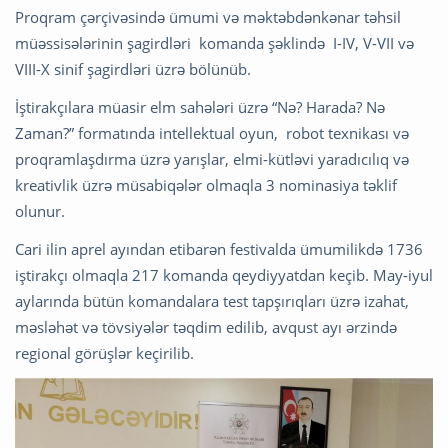
Proqram çərçivəsində ümumi və məktəbdənkənar təhsil
müəssisələrinin şagirdləri komanda şəklində I-IV, V-VII və
VIII-X sinif şagirdləri üzrə bölünüb.
İştirakçılara müasir elm sahələri üzrə “Nə? Harada? Nə
Zaman?” formatında intellektual oyun, robot texnikası və
proqramlaşdırma üzrə yarışlar, elmi-kütləvi yaradıcılıq və
kreativlik üzrə müsabiqələr olmaqla 3 nominasiya təklif
olunur.
Cari ilin aprel ayından etibarən festivalda ümumilikdə 1736
iştirakçı olmaqla 217 komanda qeydiyyatdan keçib. May-iyul
aylarında bütün komandalara test tapşırıqları üzrə izahat,
məsləhət və tövsiyələr təqdim edilib, avqust ayı ərzində
regional görüşlər keçirilib.