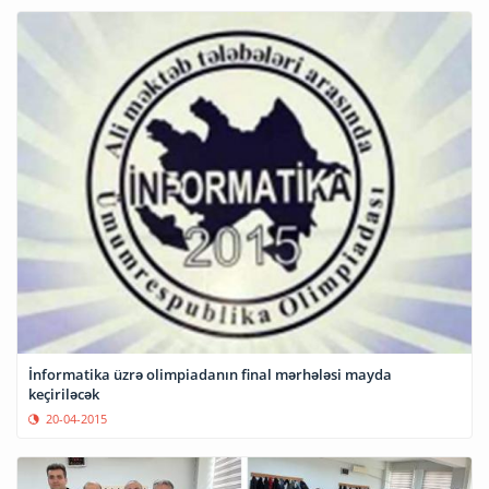
İnformatika üzrə olimpiadanın final mərhələsi mayda
keçiriləcək
20-04-2015