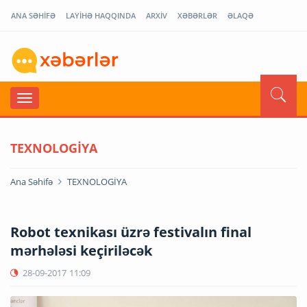
ANA SƏHİFƏ
LAYİHƏ HAQQINDA
ARXİV
XƏBƏRLƏR
ƏLAQƏ
TEXNOLOGİYA
Ana Səhifə
TEXNOLOGİYA
Robot texnikası üzrə festivalın final
mərhələsi keçiriləcək
28-09-2017
11:09