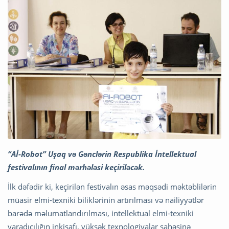
“Aİ-Robot” Uşaq və Gənclərin Respublika İntellektual
festivalının final mərhələsi keçiriləcək.
İlk dəfədir ki, keçirilən festivalın əsas məqsədi məktəblilərin
müasir elmi-texniki biliklərinin artırılması və nailiyyətlər
barədə məlumatlandırılması, intellektual elmi-texniki
yaradıcılığın inkişafı, yüksək texnologiyalar sahəsinə