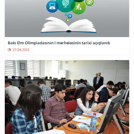
Bakı Elm Olimpiadasının I mərhələsinin tarixi açıqlanıb
27-04-2022