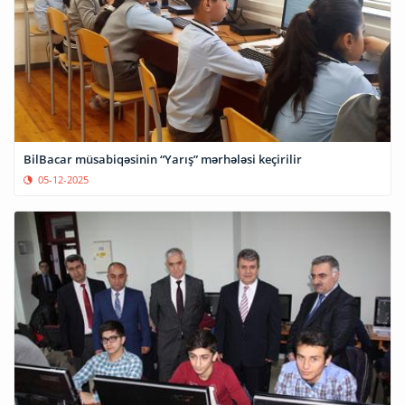
BilBacar müsabiqəsinin “Yarış” mərhələsi keçirilir
05-12-2025