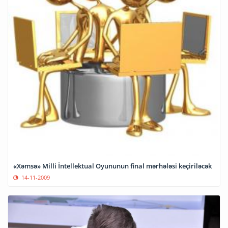
«Xəmsə» Milli İntellektual Oyununun final mərhələsi keçiriləcək
14-11-2009