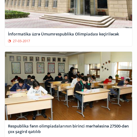
İnformatika üzrə Ümumrespublika Olimpiadası keçiriləcək
27-03-2017
Respublika fənn olimpiadalarının birinci mərhələsinə 27500-dən
çox şagird qatılıb