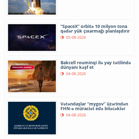
“SpaceX” orbitə 10 milyon tona
qədər yük çıxarmağı planlaşdırır
05-08-2026
Bakcell rouminqi ilə yay tətilində
dünyanı kəşf et
04-08-2026
Vətəndaşlar “mygov” üzərindən
FHN-ə müraciət edə biləcəklər
04-08-2026