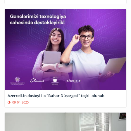
Azercell-in dəstəyi ilə "Bahar Düşərgəsi" təşkil olunub
09-04-2025