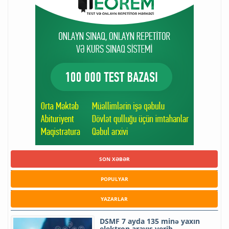
SON XƏBƏR
POPULYAR
YAZARLAR
DSMF 7 ayda 135 minə yaxın
elektron arayış verib