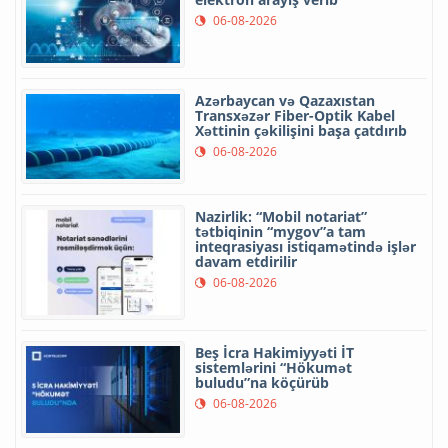
06-08-2026
Azərbaycan və Qazaxıstan
Transxəzər Fiber-Optik Kabel
Xəttinin çəkilişini başa çatdırıb
06-08-2026
Nazirlik: “Mobil notariat”
tətbiqinin “mygov”a tam
inteqrasiyası istiqamətində işlər
davam etdirilir
06-08-2026
Beş İcra Hakimiyyəti İT
sistemlərini “Hökumət
buludu”na köçürüb
06-08-2026