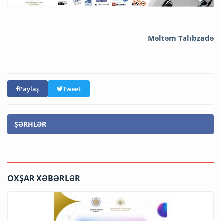
Məltəm Talıbzadə
Paylaş
Tweet
ŞƏRHLƏR
OXŞAR XƏBƏRLƏR