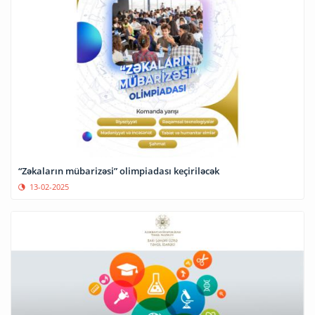
“Zəkaların mübarizəsi” olimpiadası keçiriləcək
13-02-2025