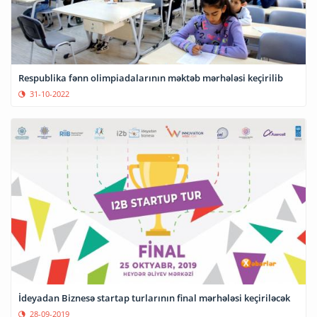
Respublika fənn olimpiadalarının məktəb mərhələsi keçirilib
31-10-2022
İdeyadan Biznesə startap turlarının final mərhələsi keçiriləcək
28-09-2019