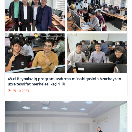
48-ci Beynəlxalq proqramlaşdırma müsabiqəsinin Azərbaycan
üzrə təsnifat mərhələsi keçirilib
25-10-2023