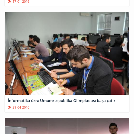
17-01-2016
İnformatika üzrə Ümumrespublika Olimpiadası başa çatır
29-04-2016