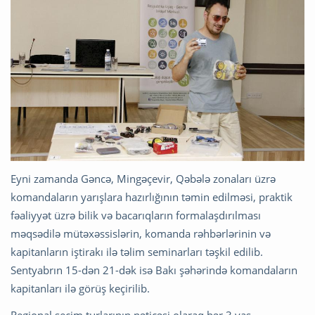
Eyni zamanda Gəncə, Mingəçevir, Qəbələ zonaları üzrə
komandaların yarışlara hazırlığının təmin edilməsi, praktik
fəaliyyət üzrə bilik və bacarıqların formalaşdırılması
məqsədilə mütəxəssislərin, komanda rəhbərlərinin və
kapitanların iştirakı ilə təlim seminarları təşkil edilib.
Sentyabrın 15-dən 21-dək isə Bakı şəhərində komandaların
kapitanları ilə görüş keçirilib.
Regional seçim turlarının nəticəsi olaraq hər 3 yaş