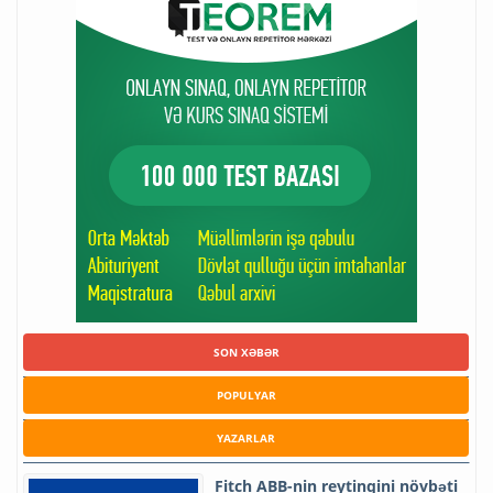
SON XƏBƏR
POPULYAR
YAZARLAR
Fitch ABB-nin reytinqini növbəti