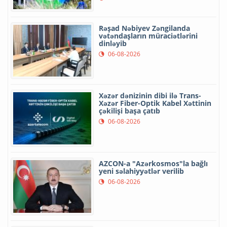
Rəşad Nəbiyev Zəngilanda
vətəndaşların müraciətlərini
dinləyib
06-08-2026
Xəzər dənizinin dibi ilə Trans-
Xəzər Fiber-Optik Kabel Xəttinin
çəkilişi başa çatıb
06-08-2026
AZCON-a "Azərkosmos"la bağlı
yeni səlahiyyətlər verilib
06-08-2026