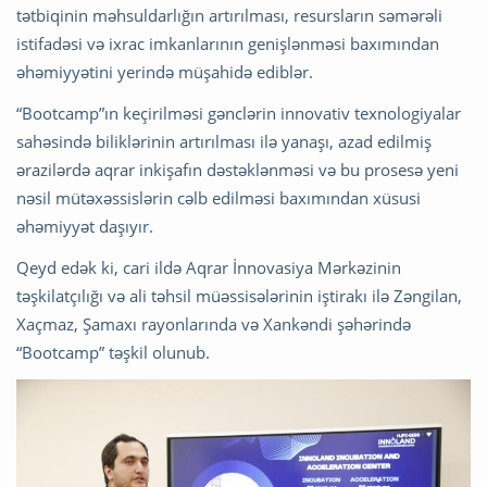
tətbiqinin məhsuldarlığın artırılması, resursların səmərəli
istifadəsi və ixrac imkanlarının genişlənməsi baxımından
əhəmiyyətini yerində müşahidə ediblər.
“Bootcamp”ın keçirilməsi gənclərin innovativ texnologiyalar
sahəsində biliklərinin artırılması ilə yanaşı, azad edilmiş
ərazilərdə aqrar inkişafın dəstəklənməsi və bu prosesə yeni
nəsil mütəxəssislərin cəlb edilməsi baxımından xüsusi
əhəmiyyət daşıyır.
Qeyd edək ki, cari ildə Aqrar İnnovasiya Mərkəzinin
təşkilatçılığı və ali təhsil müəssisələrinin iştirakı ilə Zəngilan,
Xaçmaz, Şamaxı rayonlarında və Xankəndi şəhərində
“Bootcamp” təşkil olunub.