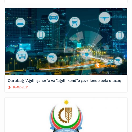
Qarabağ “Ağıllı şəhər”ə və “ağıllı kənd”ə çevriləndə belə olacaq
16-02-2021