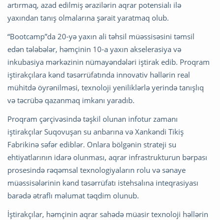
artırmaq, azad edilmiş ərazilərin aqrar potensialı ilə
yaxından tanış olmalarına şərait yaratmaq olub.
“Bootcamp”da 20-yə yaxın ali təhsil müəssisəsini təmsil
edən tələbələr, həmçinin 10-a yaxın akselerasiya və
inkubasiya mərkəzinin nümayəndələri iştirak edib. Proqram
iştirakçılara kənd təsərrüfatında innovativ həllərin real
mühitdə öyrənilməsi, texnoloji yeniliklərlə yerində tanışlıq
və təcrübə qazanmaq imkanı yaradıb.
Proqram çərçivəsində təşkil olunan infotur zamanı
iştirakçılar Suqovuşan su anbarına və Xankəndi Tikiş
Fabrikinə səfər ediblər. Onlara bölgənin strateji su
ehtiyatlarının idarə olunması, aqrar infrastrukturun bərpası
prosesində rəqəmsal texnologiyaların rolu və sənaye
müəssisələrinin kənd təsərrüfatı istehsalına inteqrasiyası
barədə ətraflı məlumat təqdim olunub.
İştirakçılar, həmçinin aqrar sahədə müasir texnoloji həllərin