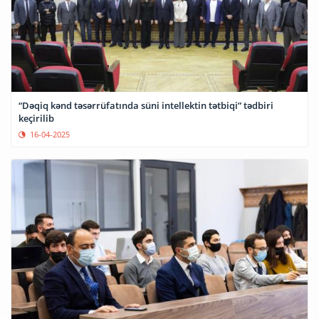
“Dəqiq kənd təsərrüfatında süni intellektin tətbiqi” tədbiri
keçirilib
16-04-2025