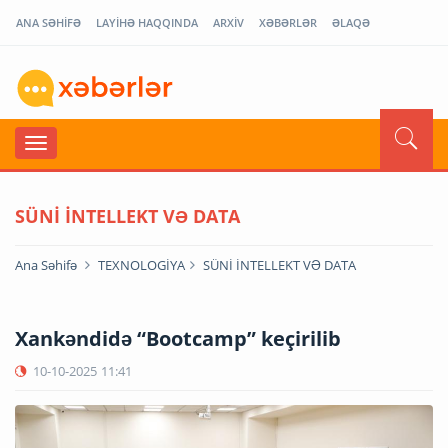
ANA SƏHİFƏ
LAYİHƏ HAQQINDA
ARXİV
XƏBƏRLƏR
ƏLAQƏ
SÜNİ İNTELLEKT VƏ DATA
Ana Səhifə
TEXNOLOGİYA
SÜNİ İNTELLEKT VƏ DATA
Xankəndidə “Bootcamp” keçirilib
10-10-2025
11:41