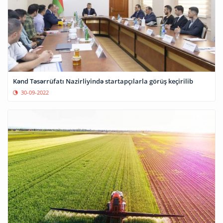
Kənd Təsərrüfatı Nazirliyində startapçılarla görüş keçirilib
30-09-2022