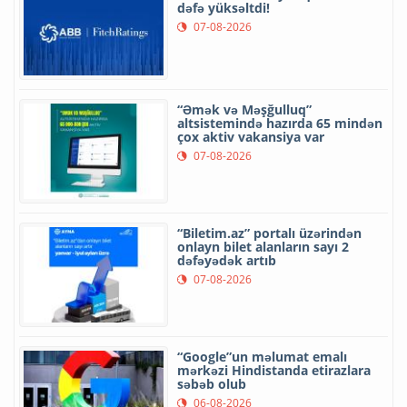
dəfə yüksəltdi!
07-08-2026
“Əmək və Məşğulluq”
altsistemində hazırda 65 mindən
çox aktiv vakansiya var
07-08-2026
“Biletim.az” portalı üzərindən
onlayn bilet alanların sayı 2
dəfəyədək artıb
07-08-2026
“Google”un məlumat emalı
mərkəzi Hindistanda etirazlara
səbəb olub
06-08-2026