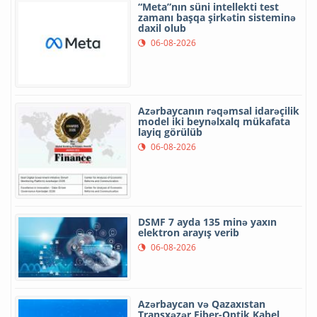
“Meta”nın süni intellekti test
zamanı başqa şirkətin sisteminə
daxil olub
06-08-2026
Azərbaycanın rəqəmsal idarəçilik
model iki beynəlxalq mükafata
layiq görülüb
06-08-2026
DSMF 7 ayda 135 minə yaxın
elektron arayış verib
06-08-2026
Azərbaycan və Qazaxıstan
Transxəzər Fiber-Optik Kabel