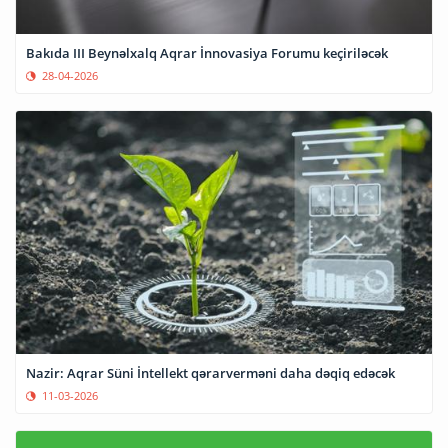
Bakıda III Beynəlxalq Aqrar İnnovasiya Forumu keçiriləcək
28-04-2026
Nazir: Aqrar Süni İntellekt qərarverməni daha dəqiq edəcək
11-03-2026