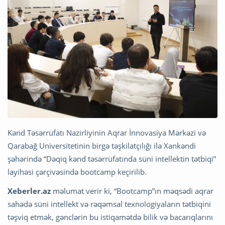
Kənd Təsərrüfatı Nazirliyinin Aqrar İnnovasiya Mərkəzi və
Qarabağ Universitetinin birgə təşkilatçılığı ilə Xankəndi
şəhərində “Dəqiq kənd təsərrüfatında süni intellektin tətbiqi”
layihəsi çərçivəsində bootcamp keçirilib.
Xeberler.az
məlumat verir ki, “Bootcamp”ın məqsədi aqrar
sahədə süni intellekt və rəqəmsal texnologiyaların tətbiqini
təşviq etmək, gənclərin bu istiqamətdə bilik və bacarıqlarını