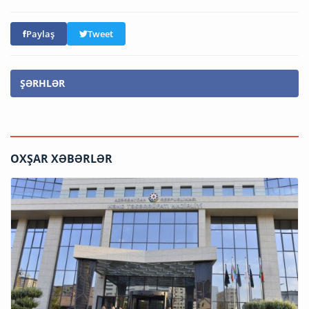
Paylaş
Tweet
ŞƏRHLƏR
OXŞAR XƏBƏRLƏR