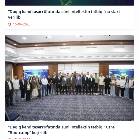
“Dəqiq kənd təsərrüfatında süni intellektin tətbiqi”nə start
verilib
15-04-2025
“Dəqiq kənd təsərrüfatında süni intellektin tətbiqi” üzrə
“Bootcamp” keçirilib