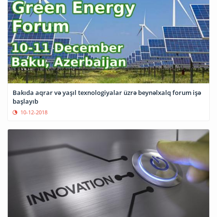
Bakıda aqrar və yaşıl texnologiyalar üzrə beynəlxalq forum işə
başlayıb
10-12-2018