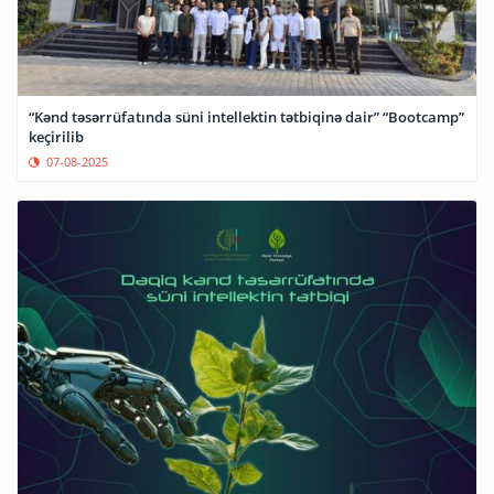
“Kənd təsərrüfatında süni intellektin tətbiqinə dair” “Bootcamp”
keçirilib
07-08-2025