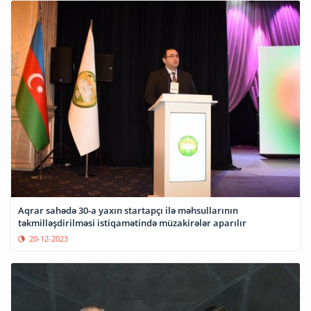
Aqrar sahədə 30-a yaxın startapçı ilə məhsullarının
təkmilləşdirilməsi istiqamətində müzakirələr aparılır
20-12-2023