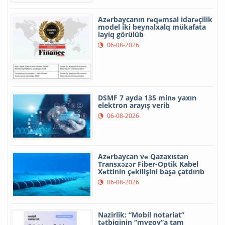
Azərbaycanın rəqəmsal idarəçilik
model iki beynəlxalq mükafata
layiq görülüb
06-08-2026
DSMF 7 ayda 135 minə yaxın
elektron arayış verib
06-08-2026
Azərbaycan və Qazaxıstan
Transxəzər Fiber-Optik Kabel
Xəttinin çəkilişini başa çatdırıb
06-08-2026
Nazirlik: “Mobil notariat”
tətbiqinin “mygov”a tam