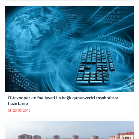
İT-texnoparkın fəaliyyəti ilə bağlı qanunverici təşəbbüslər
hazırlanıb
23-05-2015