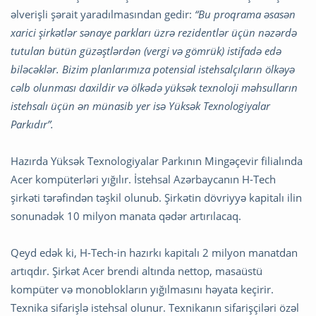
əlverişli şərait yaradılmasından gedir:
“Bu proqrama əsasən
xarici şirkətlər sənaye parkları üzrə rezidentlər üçün nəzərdə
tutulan bütün güzəştlərdən (vergi və gömrük) istifadə edə
biləcəklər. Bizim planlarımıza potensial istehsalçıların ölkəyə
cəlb olunması daxildir və ölkədə yüksək texnoloji məhsulların
istehsalı üçün ən münasib yer isə Yüksək Texnologiyalar
Parkıdır”.
Hazırda Yüksək Texnologiyalar Parkının Mingəçevir filialında
Acer kompüterləri yığılır. İstehsal Azərbaycanın H-Tech
şirkəti tərəfindən təşkil olunub. Şirkətin dövriyyə kapitalı ilin
sonunadək 10 milyon manata qədər artırılacaq.
Qeyd edək ki, H-Tech-in hazırkı kapitalı 2 milyon manatdan
artıqdır. Şirkət Acer brendi altında nettop, masaüstü
kompüter və monoblokların yığılmasını həyata keçirir.
Texnika sifarişlə istehsal olunur. Texnikanın sifarişçiləri özəl