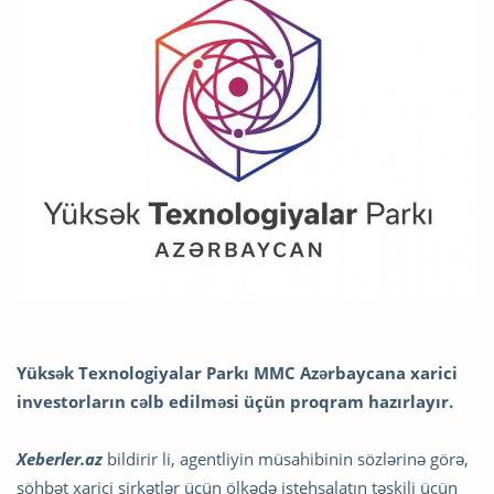
Yüksək Texnologiyalar Parkı MMC Azərbaycana xarici
investorların cəlb edilməsi üçün proqram hazırlayır.
Xeberler.az
bildirir li, agentliyin müsahibinin sözlərinə görə,
söhbət xarici şirkətlər üçün ölkədə istehsalatın təşkili üçün