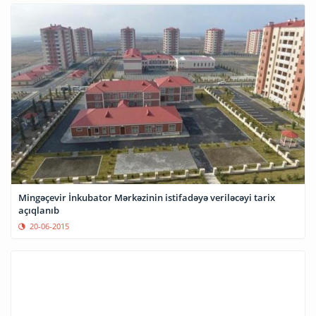
Mingəçevir İnkubator Mərkəzinin istifadəyə veriləcəyi tarix
açıqlanıb
20-06-2015