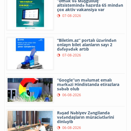
“Əmək və Məşğulluq”
altsistemində hazırda 65 mindən
çox aktiv vakansiya var
07-08-2026
“Biletim.az” portalı üzərindən
onlayn bilet alanların sayı 2
dəfəyədək artıb
07-08-2026
“Google”un məlumat emalı
mərkəzi Hindistanda etirazlara
səbəb olub
06-08-2026
Rəşad Nəbiyev Zəngilanda
vətəndaşların müraciətlərini
dinləyib
06-08-2026