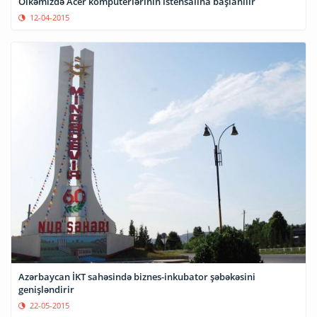
Ölkəmizdə Acer kompüterlərinin istehsalına başlanılır
12-04-2015
Azərbaycan İKT sahəsində biznes-inkubator şəbəkəsini
genişləndirir
22-05-2015