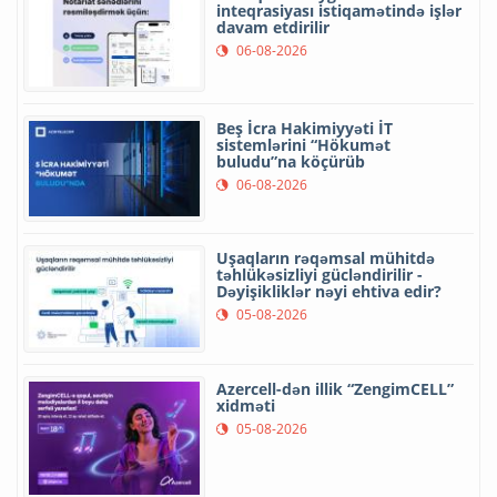
inteqrasiyası istiqamətində işlər
davam etdirilir
06-08-2026
Beş İcra Hakimiyyəti İT
sistemlərini “Hökumət
buludu”na köçürüb
06-08-2026
Uşaqların rəqəmsal mühitdə
təhlükəsizliyi gücləndirilir -
Dəyişikliklər nəyi ehtiva edir?
05-08-2026
Azercell-dən illik “ZengimCELL”
xidməti
05-08-2026