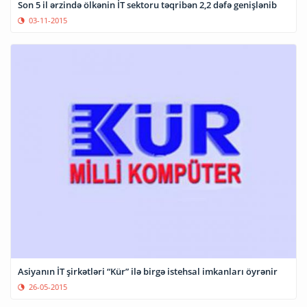
Son 5 il ərzində ölkənin İT sektoru təqribən 2,2 dəfə genişlənib
03-11-2015
Asiyanın İT şirkətləri “Kür” ilə birgə istehsal imkanları öyrənir
26-05-2015