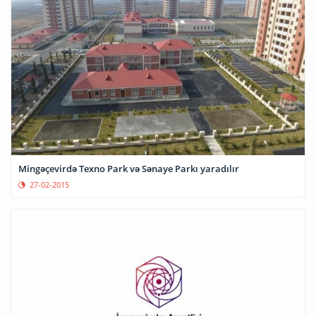
Mingəçevirdə Texno Park və Sənaye Parkı yaradılır
27-02-2015