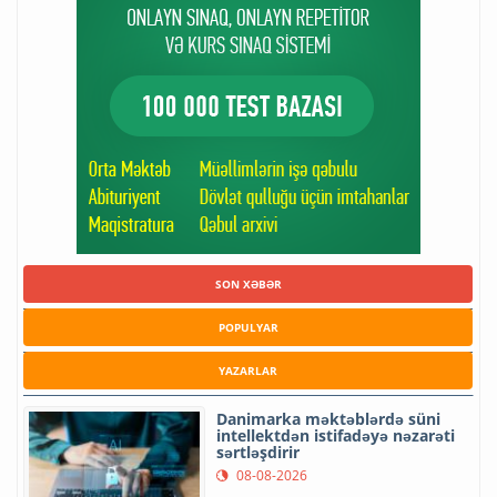
SON XƏBƏR
POPULYAR
YAZARLAR
Danimarka məktəblərdə süni
intellektdən istifadəyə nəzarəti
sərtləşdirir
08-08-2026