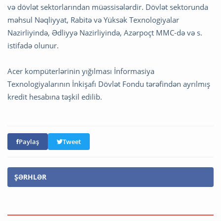
və dövlət sektorlarından müəssisələrdir. Dövlət sektorunda
məhsul Nəqliyyat, Rabitə və Yüksək Texnologiyalar
Nazirliyində, Ədliyyə Nazirliyində, Azərpoçt MMC-də və s.
istifadə olunur.
Acer kompüterlərinin yığılması İnformasiya
Texnologiyalarının İnkişafı Dövlət Fondu tərəfindən ayrılmış
kredit hesabına təşkil edilib.
Paylaş
Tweet
ŞƏRHLƏR