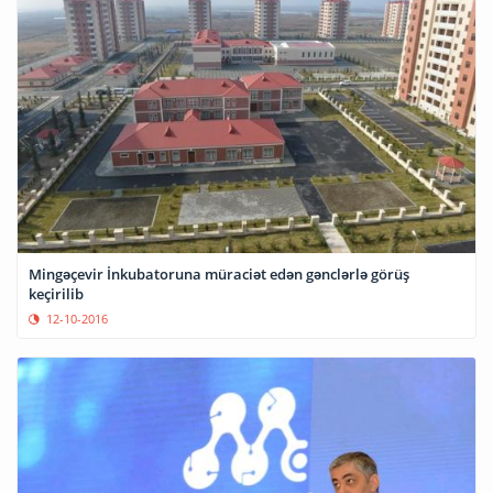
Mingəçevir İnkubatoruna müraciət edən gənclərlə görüş
keçirilib
12-10-2016