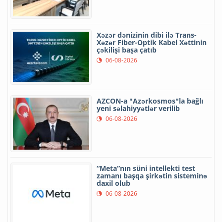
Xəzər dənizinin dibi ilə Trans-
Xəzər Fiber-Optik Kabel Xəttinin
çəkilişi başa çatıb
06-08-2026
AZCON-a "Azərkosmos"la bağlı
yeni səlahiyyətlər verilib
06-08-2026
“Meta”nın süni intellekti test
zamanı başqa şirkətin sisteminə
daxil olub
06-08-2026