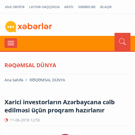
ANA SƏHİFƏ
LAYİHƏ HAQQINDA
ARXİV
XƏBƏRLƏR
ƏLAQƏ
RƏQƏMSAL DÜNYA
Ana Səhifə
RƏQƏMSAL DÜNYA
Xarici investorların Azərbaycana cəlb
edilməsi üçün proqram hazırlanır
11-06-2018
12:50