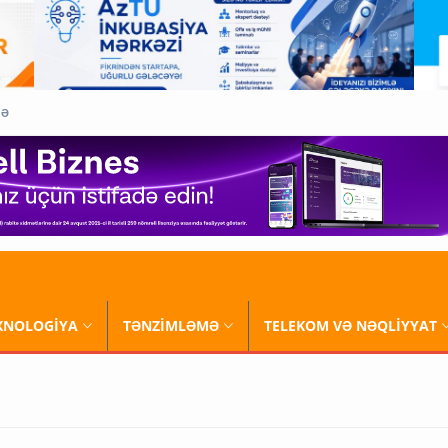
QƏ
XNOLOGİYA
TƏNZİMLƏMƏ
TELEKOM VƏ NƏQLİYYAT