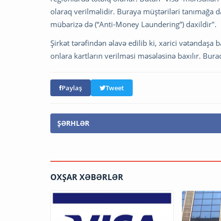
olaraq verilməlidir. Buraya müştəriləri tanımağa dai
mübarizə də (“Anti-Money Laundering”) daxildir".
Şirkət tərəfindən əlavə edilib ki, xarici vətəndaşa b
onlara kartların verilməsi məsələsinə baxılır. Bur
Paylaş
Tweet
ŞƏRHLƏR
OXŞAR XƏBƏRLƏR