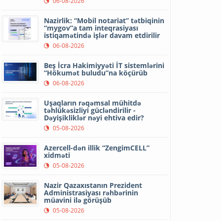
06-08-2026
Nazirlik: “Mobil notariat” tətbiqinin
“mygov”a tam inteqrasiyası
istiqamətində işlər davam etdirilir
06-08-2026
Beş İcra Hakimiyyəti İT sistemlərini
“Hökumət buludu”na köçürüb
06-08-2026
Uşaqların rəqəmsal mühitdə
təhlükəsizliyi gücləndirilir -
Dəyişikliklər nəyi ehtiva edir?
05-08-2026
Azercell-dən illik “ZengimCELL”
xidməti
05-08-2026
Nazir Qazaxıstanın Prezident
Administrasiyası rəhbərinin
müavini ilə görüşüb
05-08-2026