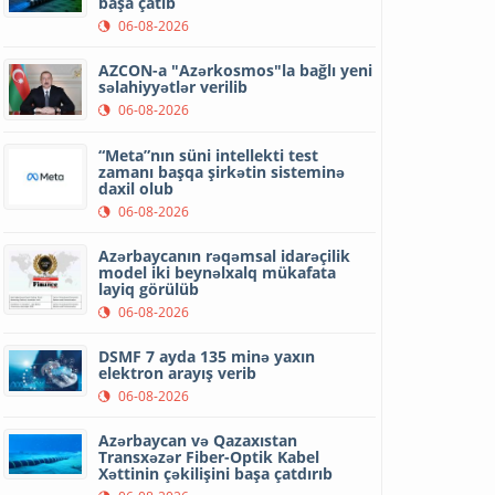
başa çatıb
06-08-2026
AZCON-a "Azərkosmos"la bağlı yeni
səlahiyyətlər verilib
06-08-2026
“Meta”nın süni intellekti test
zamanı başqa şirkətin sisteminə
daxil olub
06-08-2026
Azərbaycanın rəqəmsal idarəçilik
model iki beynəlxalq mükafata
layiq görülüb
06-08-2026
DSMF 7 ayda 135 minə yaxın
elektron arayış verib
06-08-2026
Azərbaycan və Qazaxıstan
Transxəzər Fiber-Optik Kabel
Xəttinin çəkilişini başa çatdırıb