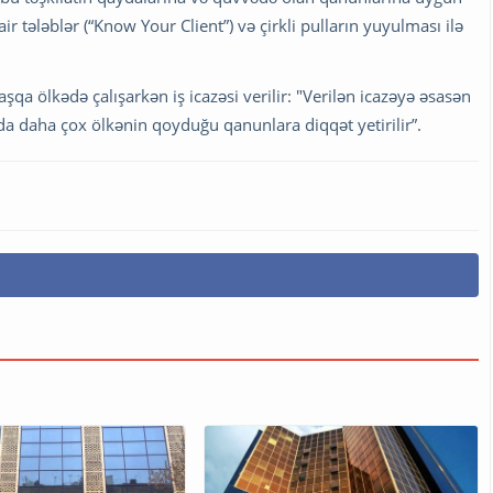
r tələblər (“Know Your Client”) və çirkli pulların yuyulması ilə
aşqa ölkədə çalışarkən iş icazəsi verilir: "Verilən icazəyə əsasən
ada daha çox ölkənin qoyduğu qanunlara diqqət yetirilir”.