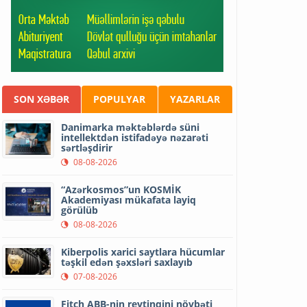
SON XƏBƏR
POPULYAR
YAZARLAR
Danimarka məktəblərdə süni
intellektdən istifadəyə nəzarəti
sərtləşdirir
08-08-2026
“Azərkosmos”un KOSMİK
Akademiyası mükafata layiq
görülüb
08-08-2026
Kiberpolis xarici saytlara hücumlar
təşkil edən şəxsləri saxlayıb
07-08-2026
Fitch ABB-nin reytinqini növbəti