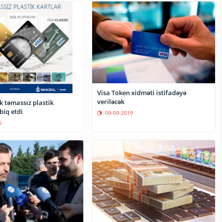
Visa Token xidməti istifadəyə
veriləcək
k təmassız plastik
biq etdi
09-09-2019
5