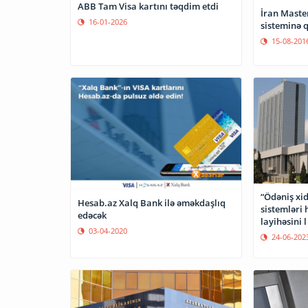
ABB Tam Visa kartını təqdim etdi
İran Maste
16-01-2026
sisteminə 
15-08-201
“Ödəniş xid
Hesab.az Xalq Bank ilə əməkdaşlıq
sistemləri
edəcək
layihəsini 
03-04-2020
24-06-202