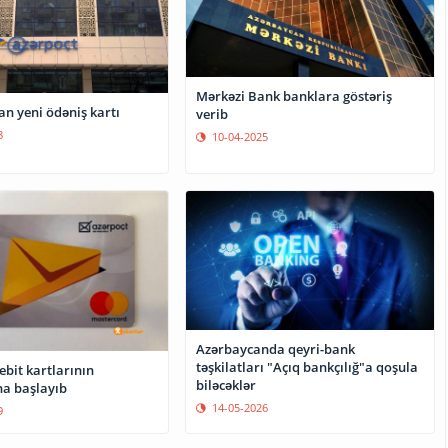
Mərkəzi Bank banklara göstəriş
n yeni ödəniş kartı
verib
8
10-04-2025
Azərbaycanda qeyri-bank
təşkilatları "Açıq bankçılığ"a qoşula
bit kartlarının
biləcəklər
na başlayıb
14-05-2026
9