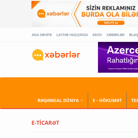
ANA SƏHİFƏ
LAYİHƏ HAQQINDA
ARXİV
XƏBƏRLƏR
ƏLA
RƏQƏMSAL DÜNYA
E - HÖKUMƏT
TE
E-TİCARƏT