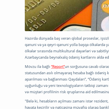
Hazırda dünyada baş verən qlobal proseslər, işsizli
qanuni və ya qeyri-qanuni yolla başqa ölkələrdə y
ölkələr sırasında multikultural dəyərləri və sabitl
Azərbaycanda beynəlxalq ödəniş kartlarını əldə edə
Mövzu ilə bağlı
“Report”
un sorğusuna cavab olaraq
statusundan asılı olmayaraq hesaba bağlı ödəniş ka
aparılması və bağlanması Qaydaları”, “Ödəniş kartl
uyğunluğu və yeni texnologiyaların tətbiqi zamanı 
və müştəri profilinin risk qruplarına aid edilməsinə
"Belə ki, hesabların açılması zamanı istər rezident
həyata keçirilir və nəticəsinə müvafiq olaraq bank