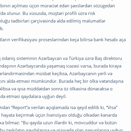
sabının açılması üçün müraciət edən şəxslərdən sözügedən
də olunur. Bu xüsusda, müştəri profili üzrə risk
nluğu tədbirləri çərçivəsində əldə edilmiş məlumatlar
b.
arın verifikasiyası proseslərindən keçə bilirsə bank hesabı aça
 ödəniş sisteminin Azərbaycan və Türkiyə üzrə Baş direktoru
təndaşının Azərbaycanda yaşamaq icazəsi varsa, burada kirayə
ərləndirməsindən müsbət keçibsə, Azərbaycanın yerli və
artını əldə etməsi mümkündür. Burada heç bir ölkə vətəndaşına
əlibsə və qısa müddətdən sonra öz ölkəsinə dönəcəksə o
ldə etməsi qaydalara uyğun deyil.
ndən “Report”a verilən açıqlamada isə qeyd edilib ki, “Visa”
ını həyata keçirmək üçün lisenziyası olduğu ölkədən kənarda
axa bilməz: "Bu qayda uzun illərdir ki, mövcuddur və bütün
ı bu təşkilatın qaydalarına və qüvvədə olan qanunlarına uyğun