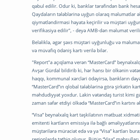
qəbul edilir. Odur ki, banklar tərəfindən bank he
Qaydaların tələblərinə uyğun olaraq məlumatlar əl
qiymətləndirməsi həyata keçirilir və müştəri uyğu
verifikasiya edilir", - deyə AMB-dən məlumat verili
Beləliklə, əgər şəxs müştəri uyğunluğu və məlumatl
və müvafiq ödəniş kartı verilə bilər.
"Report"a açıqlama verən “MasterCard” beynəlxalq
Avşar Gürdal bildirib ki, hər hansı bir ölkənin və
haqqı, kommunal xərcləri ödəyirsə, bankların dəy
“MasterCard”ın qlobal tələblərinə görə şirkətin k
məhdudiyyət yoxdur. Lakin vətəndaş turist kimi g
zaman səfər etdiyi ölkədə “MasterCard”ın kartını ə
“Visa” beynəlxalq kart təşkilatının mətbuat xidməti
emitenti kartların emissiya ilə bağlı əməliyyatlar
müştərilərə müraciət edə və ya “Visa” kartları bur
regionlarda tətbiq olunur. Bütün “Visa” məhsullar