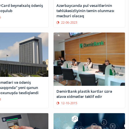
rCard beynəlxalq ödəniş
Azərbaycanda pul vəsaitlərinin
qoşulub
təhlükəsizliyinin təmin olunması
məcburi olacaq
6
22-06-2023
mətləri və ödəniş
 haqqında” yeni qanun
DəmirBank plastik kartlar üzrə
l oxunuşda təsdiqləndi
əlavə xidmətlər təklif edir
3
12-10-2015