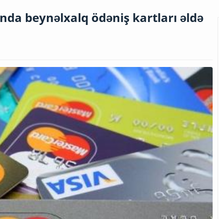
nda beynəlxalq ödəniş kartları əldə