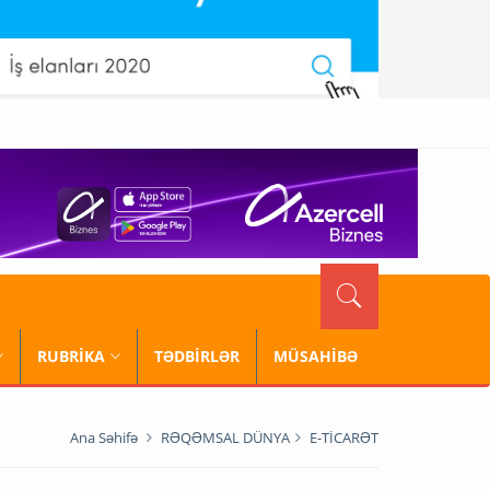
RUBRİKA
TƏDBİRLƏR
MÜSAHİBƏ
Ana Səhifə
RƏQƏMSAL DÜNYA
E-TİCARƏT