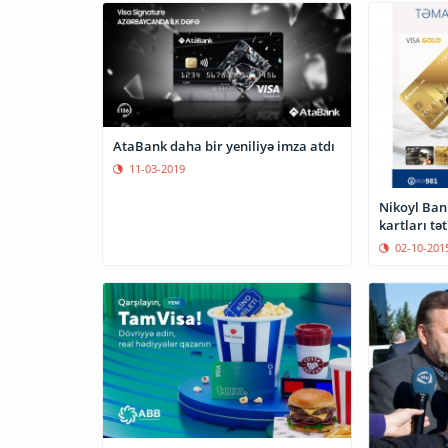
AtaBank daha bir yeniliyə imza atdı
11-03-2019
Nikoyl Ban
kartları tət
02-10-201