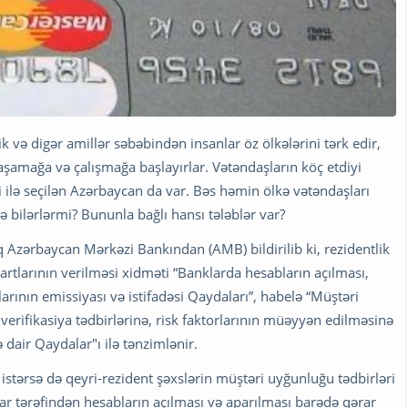
k və digər amillər səbəbindən insanlar öz ölkələrini tərk edir,
aşamağa və çalışmağa başlayırlar. Vətəndaşların köç etdiyi
iyi ilə seçilən Azərbaycan da var. Bəs həmin ölkə vətəndaşları
 bilərlərmi? Bununla bağlı hansı tələblər var?
 Azərbaycan Mərkəzi Bankından (AMB) bildirilib ki, rezidentlik
rtlarının verilməsi xidməti “Banklarda hesabların açılması,
arının emissiyası və istifadəsi Qaydaları”, habelə “Müştəri
verifikasiya tədbirlərinə, risk faktorlarının müəyyən edilməsinə
 dair Qaydalar"ı ilə tənzimlənir.
, istərsə də qeyri-rezident şəxslərin müştəri uyğunluğu tədbirləri
lar tərəfindən hesabların açılması və aparılması barədə qərar