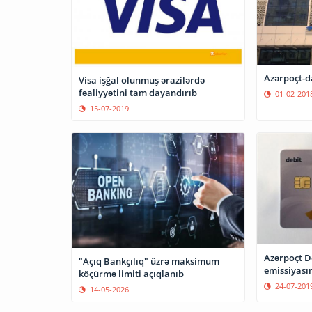
Azərpoçt-da
Visa işğal olunmuş ərazilərdə
fəaliyyətini tam dayandırıb
01-02-201
15-07-2019
Azərpoçt De
"Açıq Bankçılıq" üzrə maksimum
emissiyası
köçürmə limiti açıqlanıb
24-07-201
14-05-2026