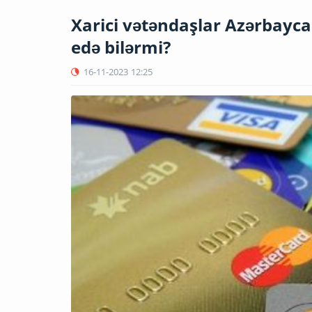
Xarici vətəndaşlar Azərbayca
edə bilərmi?
16-11-2023
12:25