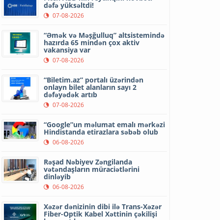
dəfə yüksəltdi!
07-08-2026
“Əmək və Məşğulluq” altsistemində
hazırda 65 mindən çox aktiv
vakansiya var
07-08-2026
“Biletim.az” portalı üzərindən
onlayn bilet alanların sayı 2
dəfəyədək artıb
07-08-2026
“Google”un məlumat emalı mərkəzi
Hindistanda etirazlara səbəb olub
06-08-2026
Rəşad Nəbiyev Zəngilanda
vətəndaşların müraciətlərini
dinləyib
06-08-2026
Xəzər dənizinin dibi ilə Trans-Xəzər
Fiber-Optik Kabel Xəttinin çəkilişi