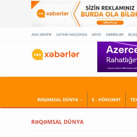
ANA SƏHİFƏ
LAYİHƏ HAQQINDA
ARXİV
XƏBƏRLƏR
ƏLA
RƏQƏMSAL DÜNYA
E - HÖKUMƏT
TE
RƏQƏMSAL DÜNYA