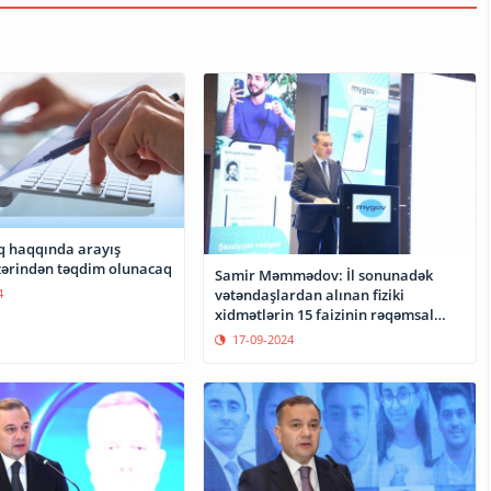
 haqqında arayış
ərindən təqdim olunacaq
Samir Məmmədov: İl sonunadək
4
vətəndaşlardan alınan fiziki
xidmətlərin 15 faizinin rəqəmsal
formaya keçməsini hədəfləyirik
17-09-2024