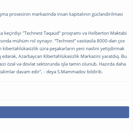
şma prosesinin mərkəzində insan kapitalının gücləndirilməsi
ata keçirdiyi "Technest Təqaüd" proqramı və Holberton Məktəbi
masında mühüm rol oynayır. “Technest” vasitəsilə 8000-dən çox
n kibertəhlükəsizlik üzrə peşəkarların yeni nəslini yetişdirmək
ıq edərək, Azərbaycan Kibertəhlükəsizlik Mərkəzini yaratdıq. Bu
faizi özəl və dövlət sektorunda işlə təmin olunub. Hazırda daha
 təlimlər davam edir", - deyə S.Məmmədov bildirib.