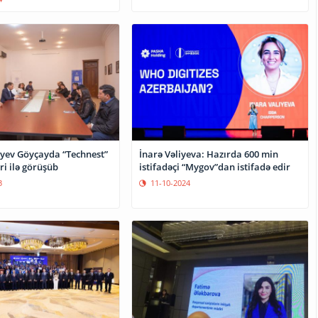
yev Göyçayda “Technest”
İnarə Vəliyeva: Hazırda 600 min
i ilə görüşüb
istifadəçi “Mygov”dan istifadə edir
3
11-10-2024