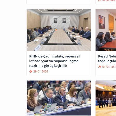
RİNN-də Çadın rabitə, rəqəmsal
Rəşad Nəbi
iqtisadiyyat və rəqəmsallaşma
təqaüdçülər
naziri ilə görüş keçirilib
06-03-202
29-01-2026