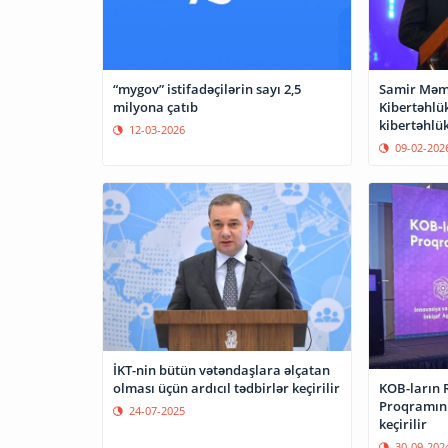
“mygov” istifadəçilərin sayı 2,5
Samir Mə
milyona çatıb
Kibertəhlük
kibertəhlük
12-03-2026
gücləndirir
09-02-202
İKT-nin bütün vətəndaşlara əlçatan
KOB-ların 
olması üçün ardıcıl tədbirlər keçirilir
Proqramını
24-07-2025
keçirilir
30-09-202