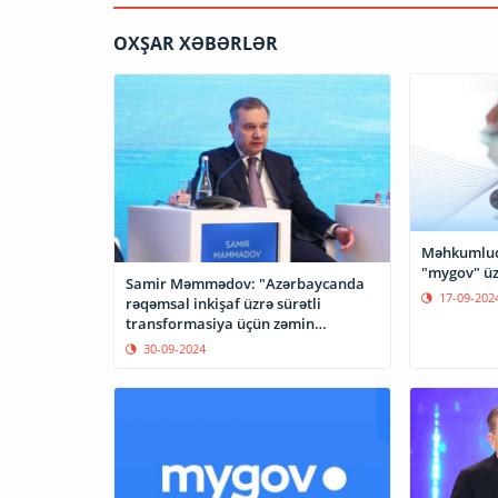
OXŞAR XƏBƏRLƏR
Məhkumluq
"mygov" üz
Samir Məmmədov: "Azərbaycanda
17-09-202
rəqəmsal inkişaf üzrə sürətli
transformasiya üçün zəmin
yaradılıb"
30-09-2024