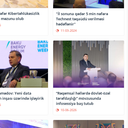
fər Kibertəhlükəsizlik
"İl sonuna qədər 5 min nəfərə
 məzunu olub
Technest təqaüdü verilməsi
hədəflənir"
6
11-03-2024
mədov: Yeni data
“Rəqəmsal həllərdə dövlət-özəl
 inşası üzərində işləyirik
tərəfdaşlığı” mövzusunda
infosessiya baş tutub
5
10-06-2026