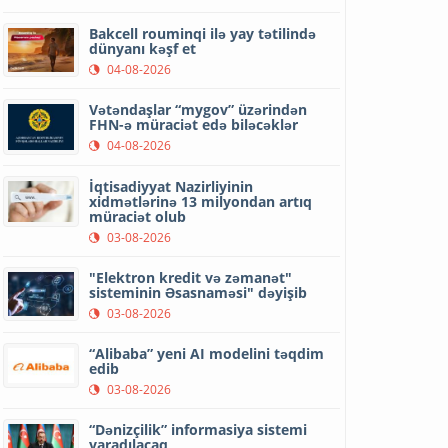
Bakcell rouminqi ilə yay tətilində
dünyanı kəşf et
04-08-2026
Vətəndaşlar “mygov” üzərindən
FHN-ə müraciət edə biləcəklər
04-08-2026
İqtisadiyyat Nazirliyinin
xidmətlərinə 13 milyondan artıq
müraciət olub
03-08-2026
"Elektron kredit və zəmanət"
sisteminin Əsasnaməsi" dəyişib
03-08-2026
“Alibaba” yeni AI modelini təqdim
edib
03-08-2026
“Dənizçilik” informasiya sistemi
yaradılacaq