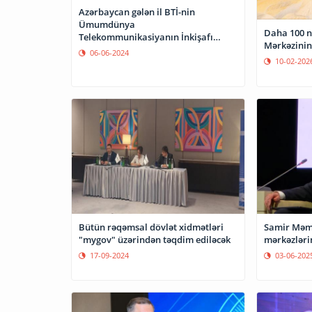
Azərbaycan gələn il BTİ-nin
Ümumdünya
Daha 100 nə
Telekommunikasiyanın İnkişafı
Mərkəzinin
Konfransına ev sahibliyi edəcək
06-06-2024
10-02-202
Bütün rəqəmsal dövlət xidmətləri
Samir Məm
"mygov" üzərindən təqdim ediləcək
mərkəzlərin
17-09-2024
03-06-202