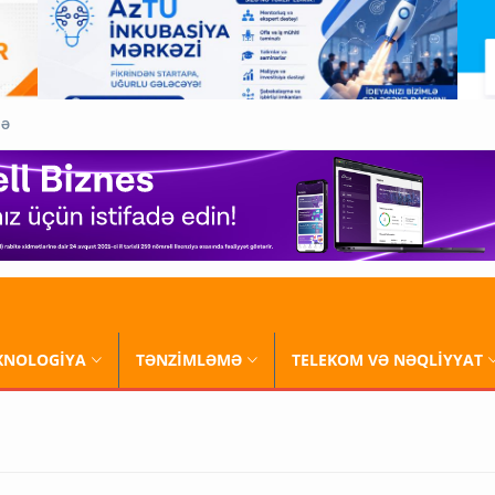
QƏ
XNOLOGİYA
TƏNZİMLƏMƏ
TELEKOM VƏ NƏQLİYYAT