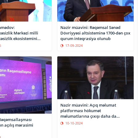
mmədov:
Nazir müavini: Rəqəmsal Sənəd
əsizlik Mərkəzi milli
Dövriyyəsi altsisteminə 1700-dən çox
əsizlik ekosistemini
qurum inteqrasiya olunub
6
17-09-2024
Nazir müavini: Açıq məlumat
platforması hökumət
məlumatlarına çıxışı daha da
Rəqəmsallaşması
genişləndirəcək
10-10-2024
n açılış mərasimi
4