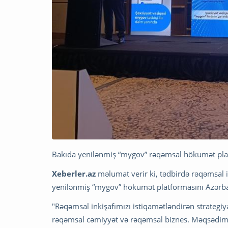
Bakıda yenilənmiş “mygov” rəqəmsal hökumət platf
Xeberler.az
məlumat verir ki, tədbirdə rəqəmsal
yenilənmiş “mygov” hökumət platformasını Azərb
"Rəqəmsal inkişafımızı istiqamətləndirən strateg
rəqəmsal cəmiyyət və rəqəmsal biznes. Məqsədimi