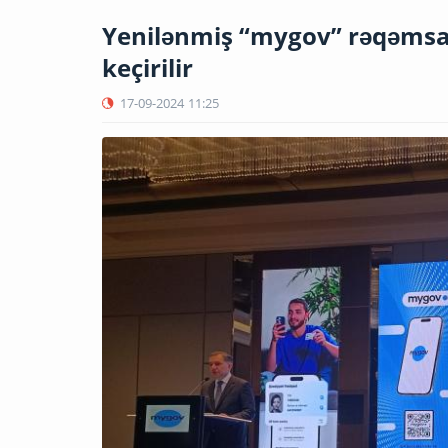
Yenilənmiş “mygov” rəqəmsa
keçirilir
17-09-2024
11:25