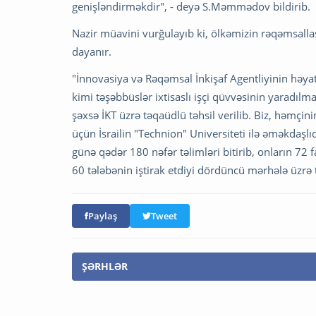
genişləndirməkdir", - deyə S.Məmmədov bildirib.
Nazir müavini vurğulayıb ki, ölkəmizin rəqəmsalla
dayanır.
"İnnovasiya və Rəqəmsal İnkişaf Agentliyinin həy
kimi təşəbbüslər ixtisaslı işçi qüvvəsinin yaradıl
şəxsə İKT üzrə təqaüdlü təhsil verilib. Biz, həmçini
üçün İsrailin "Technion" Universiteti ilə əməkdaşl
günə qədər 180 nəfər təlimləri bitirib, onların 72 
60 tələbənin iştirak etdiyi dördüncü mərhələ üzrə
Paylaş
Tweet
ŞƏRHLƏR