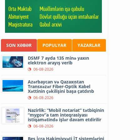
SON XƏBƏR
POPULYAR
YAZARLAR
DSMF 7 ayda 135 minə yaxın
elektron arayış verib
06-08-2026
Azərbaycan və Qazaxıstan
Transxəzər Fiber-Optik Kabel
Xəttinin çəkilişini başa çatdırıb
06-08-2026
Nazirlik: “Mobil notariat” tətbiqinin
“mygov”a tam inteqrasiyası
istiqamətində işlər davam etdirilir
06-08-2026
Beş İcra Hakimiyyəti İT sistemlərini