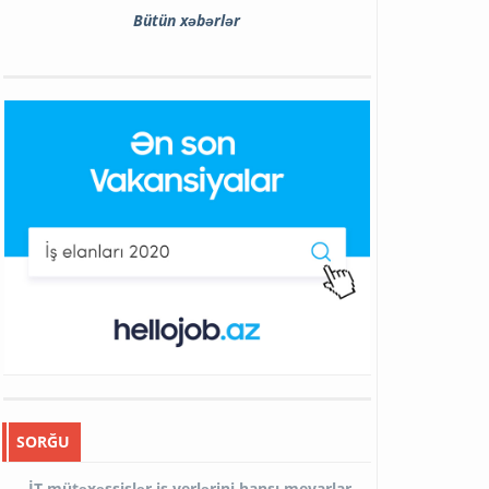
Bütün xəbərlər
SORĞU
İT mütəxəssislər iş yerlərini hansı meyarlar