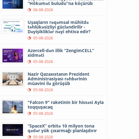
“Hökumət buludu”na köçürüb
06-08-2026
Uşaqların rəqəmsal mühitdə
təhlükəsizliyi gücləndirilir -
Dəyişikliklər nəyi ehtiva edir?
05-08-2026
Azercell-dən illik “ZengimCELL”
xidməti
05-08-2026
Nazir Qazaxıstanın Prezident
Administrasiyası rəhbərinin
müavini ilə görüşüb
05-08-2026
"Falcon 9" raketinin bir hissəsi Ayla
toqquşacaq
05-08-2026
“SpaceX” orbitə 10 milyon tona
qədər yük çıxarmağı planlaşdırır
05-08-2026