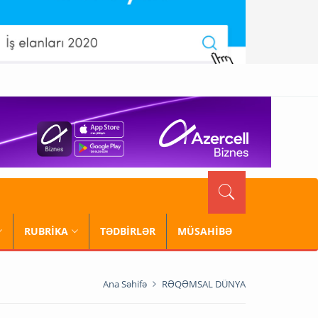
RUBRİKA
TƏDBİRLƏR
MÜSAHİBƏ
Ana Səhifə
RƏQƏMSAL DÜNYA