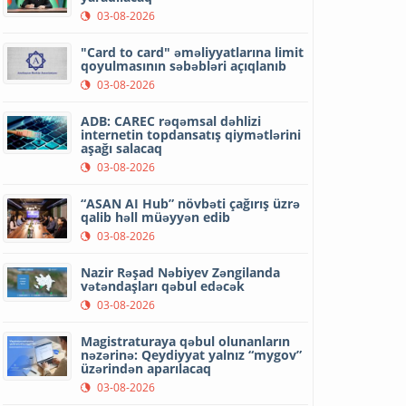
03-08-2026
"Card to card" əməliyyatlarına limit
qoyulmasının səbəbləri açıqlanıb
03-08-2026
ADB: CAREC rəqəmsal dəhlizi
internetin topdansatış qiymətlərini
aşağı salacaq
03-08-2026
“ASAN AI Hub” növbəti çağırış üzrə
qalib həll müəyyən edib
03-08-2026
Nazir Rəşad Nəbiyev Zəngilanda
vətəndaşları qəbul edəcək
03-08-2026
Magistraturaya qəbul olunanların
nəzərinə: Qeydiyyat yalnız “mygov”
üzərindən aparılacaq
03-08-2026