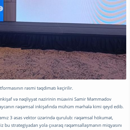
ormasının rəsmi təqdimatı keçirilir.
 inkişaf və nəqliyyat nazirinin müavini Samir Məmmədov
aycanın rəqəmsal inkişafında mühüm mərhələ kimi qeyd edib.
iyamız 3 əsas vektor üzərində qurulub: rəqəmsal hökumət,
z bu strategiyadan yola çıxaraq rəqəmsallaşmanın miqyasını