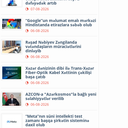
dəfəyədək artıb
07-08-2026
“Google”un məlumat emalı mərkəzi
Hindistanda etirazlara səbəb olub
06-08-2026
Rəşad Nəbiyev Zəngilanda
vətəndaşların müraciətlərini
dinləyib
06-08-2026
Xəzər dənizinin dibi ilə Trans-Xəzər
Fiber-Optik Kabel Xəttinin çəkilişi
başa çatıb
06-08-2026
AZCON-a "Azərkosmos"la bağlı yeni
səlahiyyətlər verilib
06-08-2026
“Meta”nın süni intellekti test
zamanı başqa şirkətin sisteminə
daxil olub