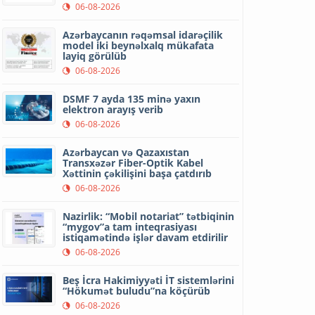
06-08-2026
Azərbaycanın rəqəmsal idarəçilik
model iki beynəlxalq mükafata
layiq görülüb
06-08-2026
DSMF 7 ayda 135 minə yaxın
elektron arayış verib
06-08-2026
Azərbaycan və Qazaxıstan
Transxəzər Fiber-Optik Kabel
Xəttinin çəkilişini başa çatdırıb
06-08-2026
Nazirlik: “Mobil notariat” tətbiqinin
“mygov”a tam inteqrasiyası
istiqamətində işlər davam etdirilir
06-08-2026
Beş İcra Hakimiyyəti İT sistemlərini
“Hökumət buludu”na köçürüb
06-08-2026