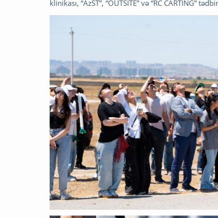
klinikası, “AzST”, “OUTSITE” və “RC CARTING” tədbiri