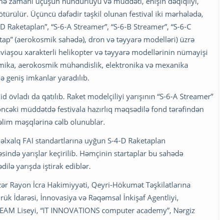
rmə zamanı uçuşun hündürlüyü və müddəti, enişin dəqiqliyi,
götürülür. Üçüncü dəfədir təşkil olunan festival iki mərhələdə,
4-D Raketaplan”, “S-6-A Streamer”, “S-6-B Streamer”, “S-6-C
artap” (aerokosmik sahədə), dron və təyyarə modelləri) üzrə
aviaşou xarakterli helikopter və təyyarə modellərinin nümayişi
namika, aerokosmik mühəndislik, elektronika və mexanika
ə geniş imkanlar yaradılıb.
id övladı da qatılıb. Raket modelçiliyi yarışının “S-6-A Streamer”
ncəki müddətdə festivala hazırlıq məqsədilə fond tərəfindən
təlim məşqlərinə cəlb olunublar.
ynəlxalq FAI standartlarına uyğun S-4-D Raketaplan
sində yarışlar keçirilib. Həmçinin startaplar bu sahədə
lə yarışda iştirak ediblər.
 Xəzər Rayon İcra Hakimiyyəti, Qeyri-Hökumət Təşkilatlarına
ük İdarəsi, İnnovasiya və Rəqəmsal İnkişaf Agentliyi,
TEAM Liseyi, “IT INNOVATIONS computer academy”, Nərgiz