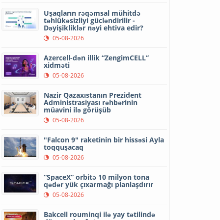
Uşaqların rəqəmsal mühitdə
təhlükəsizliyi gücləndirilir -
Dəyişikliklər nəyi ehtiva edir?
05-08-2026
Azercell-dən illik “ZengimCELL”
xidməti
05-08-2026
Nazir Qazaxıstanın Prezident
Administrasiyası rəhbərinin
müavini ilə görüşüb
05-08-2026
"Falcon 9" raketinin bir hissəsi Ayla
toqquşacaq
05-08-2026
“SpaceX” orbitə 10 milyon tona
qədər yük çıxarmağı planlaşdırır
05-08-2026
Bakcell rouminqi ilə yay tətilində