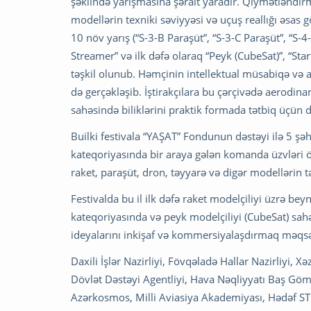
şəklində yarışmasına şərait yaradır. Qiymətləndi
modellərin texniki səviyyəsi və uçuş reallığı əsas 
10 növ yarış (“S-3-B Paraşüt”, “S-3-C Paraşüt”, “S-
Streamer” və ilk dəfə olaraq “Peyk (CubeSat)”, “St
təşkil olunub. Həmçinin intellektual müsabiqə və 
də gerçəkləşib. İştirakçılara bu çərçivədə aerodi
sahəsində biliklərini praktik formada tətbiq üçün d
Builki festivala “YAŞAT” Fondunun dəstəyi ilə 5 şəh
kateqoriyasında bir araya gələn komanda üzvləri ö
raket, paraşüt, dron, təyyarə və digər modellərin 
Festivalda bu il ilk dəfə raket modelçiliyi üzrə be
kateqoriyasında və peyk modelçiliyi (CubeSat) sahə
ideyalarını inkişaf və kommersiyalaşdırmaq məqsədi
Daxili İşlər Nazirliyi, Fövqəladə Hallar Nazirliyi,
Dövlət Dəstəyi Agentliyi, Hava Nəqliyyatı Baş Gömr
Azərkosmos, Milli Aviasiya Akademiyası, Hədəf S