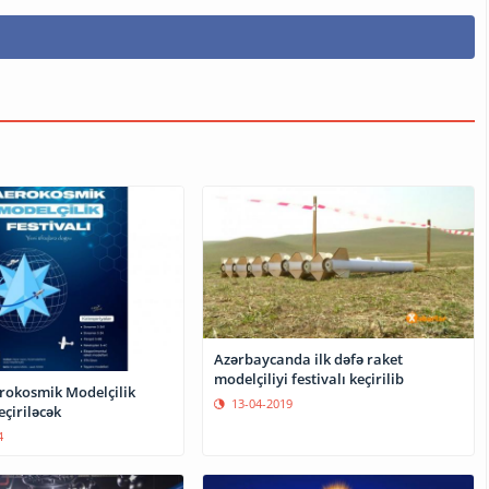
Azərbaycanda ilk dəfə raket
modelçiliyi festivalı keçirilib
rokosmik Modelçilik
13-04-2019
eçiriləcək
4