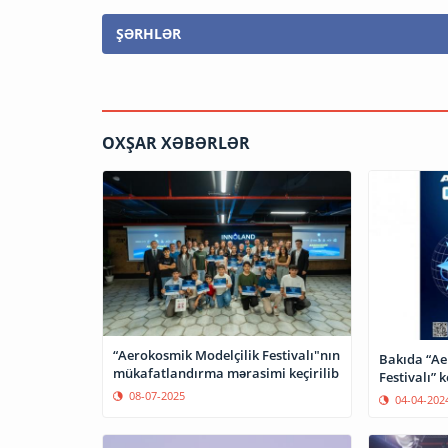
ŞƏRHLƏR
OXŞAR XƏBƏRLƏR
“Aerokosmik Modelçilik Festivalı"nın
Bakıda “Ae
mükafatlandırma mərasimi keçirilib
Festivalı” k
08-07-2025
04-04-202