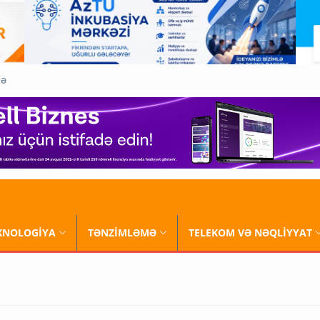
QƏ
XNOLOGİYA
TƏNZİMLƏMƏ
TELEKOM VƏ NƏQLİYYAT