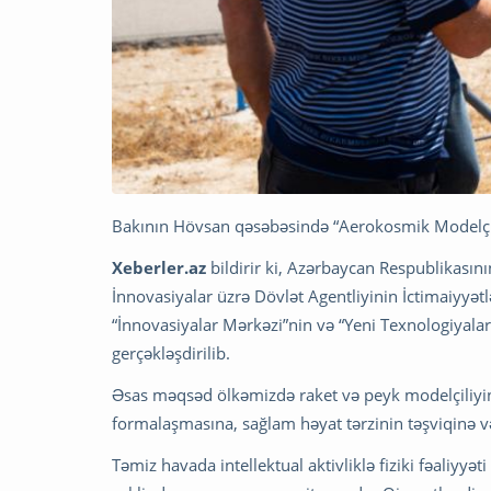
Bakının Hövsan qəsəbəsində “Aerokosmik Modelçilik
Xeberler.az
bildirir ki, Azərbaycan Respublikasın
İnnovasiyalar üzrə Dövlət Agentliyinin İctimaiyyət
“İnnovasiyalar Mərkəzi”nin və “Yeni Texnologiyaları
gerçəkləşdirilib.
Əsas məqsəd ölkəmizdə raket və peyk modelçiliyini
formalaşmasına, sağlam həyat tərzinin təşviqinə və
Təmiz havada intellektual aktivliklə fiziki fəaliyyə