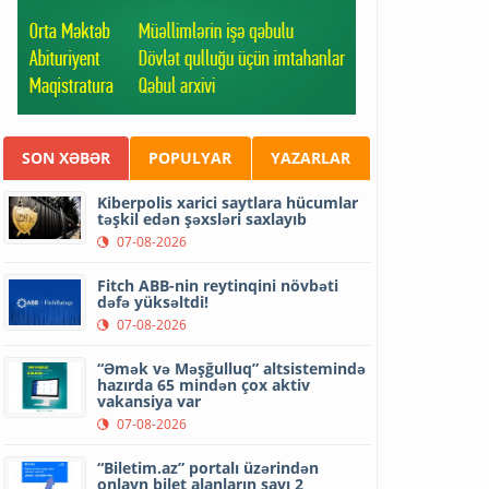
SON XƏBƏR
POPULYAR
YAZARLAR
Kiberpolis xarici saytlara hücumlar
təşkil edən şəxsləri saxlayıb
07-08-2026
Fitch ABB-nin reytinqini növbəti
dəfə yüksəltdi!
07-08-2026
“Əmək və Məşğulluq” altsistemində
hazırda 65 mindən çox aktiv
vakansiya var
07-08-2026
“Biletim.az” portalı üzərindən
onlayn bilet alanların sayı 2