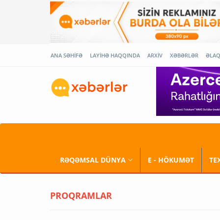
ANA SƏHİFƏ
LAYİHƏ HAQQINDA
ARXİV
XƏBƏRLƏR
ƏLA
RƏQƏMSAL DÜNYA
E - HÖKUMƏT
TE
PROQRAMLAR