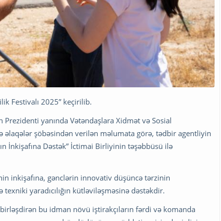
 Festivalı 2025” keçirilib.
ın Prezidenti yanında Vətəndaşlara Xidmət və Sosial
lə əlaqələr şöbəsindən verilən məlumata görə, tədbir agentliyin
n İnkişafına Dəstək” İctimai Birliyinin təşəbbüsü ilə
n inkişafına, gənclərin innovativ düşüncə tərzinin
 texniki yaradıcılığın kütləviləşməsinə dəstəkdir.
ti birləşdirən bu idman növü iştirakçıların fərdi və komanda