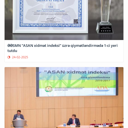
ƏƏSMN “ASAN xidmət indeksi” üzrə qiymətləndirmədə 1-ci yeri
tutdu
24-02-2025