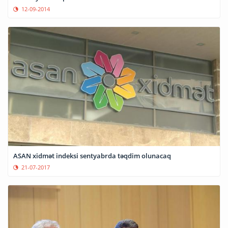
12-09-2014
ASAN xidmət indeksi sentyabrda təqdim olunacaq
21-07-2017