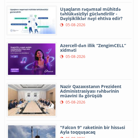
Uşaqların rəqəmsal mühitdə
təhlükəsizliyi gücləndirilir -
Dəyişikliklər nəyi ehtiva edir?
05-08-2026
Azercell-dən illik “ZengimCELL”
xidməti
05-08-2026
Nazir Qazaxıstanın Prezident
Administrasiyası rəhbərinin
müavini ilə görüşüb
05-08-2026
"Falcon 9" raketinin bir hissəsi
Ayla toqquşacaq