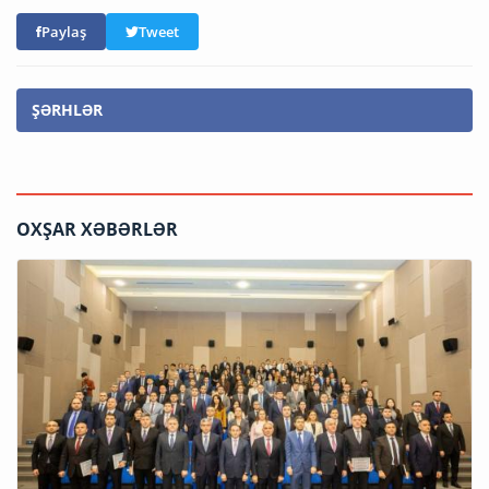
Paylaş
Tweet
ŞƏRHLƏR
OXŞAR XƏBƏRLƏR