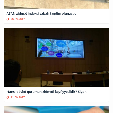
ASAN xidmət indeksi sabah təqdim olunacaq
20-09-2017
Hansı dövlət qurumun xidməti keyfiyyətlidir?-Siyahı
21-09-2017