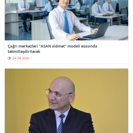
Çağrı mərkəzləri "ASAN xidmət" modeli əsasında
təkmilləşdiriləcək
24-04-2026