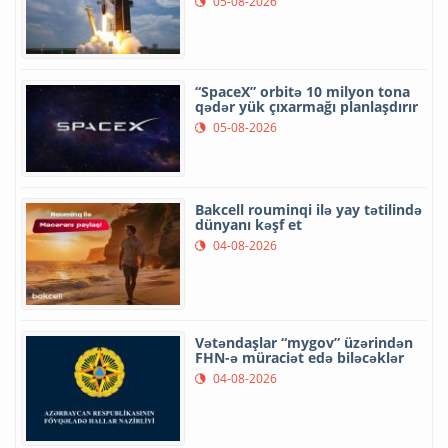
05-08-2026
“SpaceX” orbitə 10 milyon tona
qədər yük çıxarmağı planlaşdırır
05-08-2026
Bakcell rouminqi ilə yay tətilində
dünyanı kəşf et
04-08-2026
Vətəndaşlar “mygov” üzərindən
FHN-ə müraciət edə biləcəklər
04-08-2026