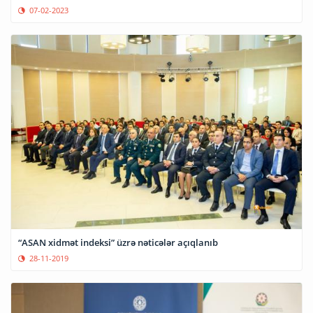
07-02-2023
“ASAN xidmət indeksi” üzrə nəticələr açıqlanıb
28-11-2019