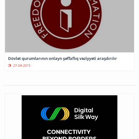
Dövlət qurumlarının onlayn şəffaflıq vəziyyəti araşdırılır
27-04-2015