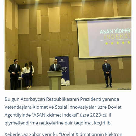
Bu gün Azərbaycan Respublikasının Prezidenti yanında
Vətəndaşlara Xidmət və Sosial İnnovasiyalar üzrə Dövlət
Agentliyində “ASAN xidmət indeksi” üzrə 2023-cü il
qiymətləndirmə nəticələrinə dair təqdimat keçirilib.
Xeberler.az xəbər verir ki, “Dövlət Xidmətlərinin Elektron