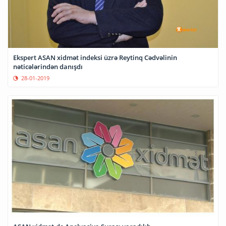
Ekspert ASAN xidmət indeksi üzrə Reytinq Cədvəlinin
nəticələrindən danışdı
28-01-2019