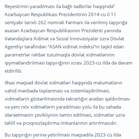
Reyestrinin yaradılması ilə bağlı tədbirlər haqqında”
Azərbaycan Respublikası Prezidentinin 2014-cü il 11
sentyabr tarixli 262 nömrəli Fərmanı ilə verilmiş tapşırığa
əsasən Azərbaycan Respublikasının Prezidenti yanında
Vətəndaşlara Xidmət və Sosial İnnovasiyalar üzrə Dövlət
Agentliyi tərəfindən “ASAN xidmət indeksi”ni təşkil edən
parametrlər rəhbər tutulmaqla dövlət xidmətlərinin
qiymətləndirilməsi tapşırığının icrası 2023-cü ildə də davam
etdirilib.
Əsas məqsəd dövlət xidmətləri haqqında məlumatların
vahid mənbədə toplanması və sistemləşdirilməsi,
xidmətlərin göstərilməsində təkrarlığın aradan qaldırılması
və yeni növ xidmətlərin yaradılması yolu ilə bu sahədə
idarəetmənin çevikliyinin təmin edilməsi, xidmətlər üzrə
təhlil və proqnozlaşdırma imkanlarının artırılmasıdır.
Bu tapşırığın yerinə yetirilməsi məqsədilə 2023-cü ildə