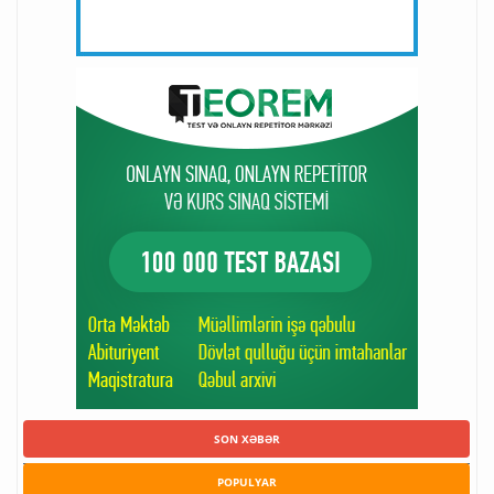
SON XƏBƏR
POPULYAR