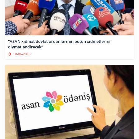
“ASAN xidmət dövlət orqanlarının bütün xidmətlərini
qiymətləndirəcək”
10-06-2016