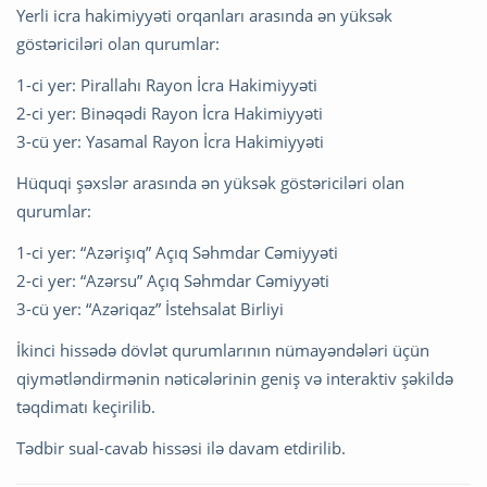
Yerli icra hakimiyyəti orqanları arasında ən yüksək
göstəriciləri olan qurumlar:
1-ci yer: Pirallahı Rayon İcra Hakimiyyəti
2-ci yer: Binəqədi Rayon İcra Hakimiyyəti
3-cü yer: Yasamal Rayon İcra Hakimiyyəti
Hüquqi şəxslər arasında ən yüksək göstəriciləri olan
qurumlar:
1-ci yer: “Azərişıq” Açıq Səhmdar Cəmiyyəti
2-ci yer: “Azərsu” Açıq Səhmdar Cəmiyyəti
3-cü yer: “Azəriqaz” İstehsalat Birliyi
İkinci hissədə dövlət qurumlarının nümayəndələri üçün
qiymətləndirmənin nəticələrinin geniş və interaktiv şəkildə
təqdimatı keçirilib.
Tədbir sual-cavab hissəsi ilə davam etdirilib.