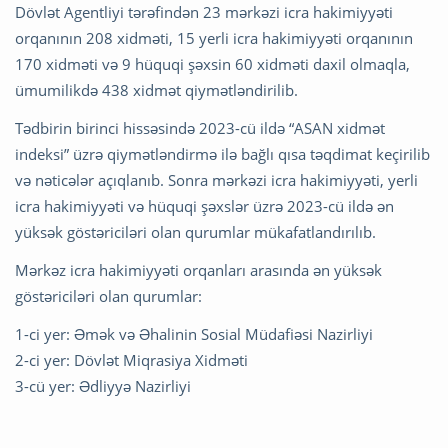
Dövlət Agentliyi tərəfindən 23 mərkəzi icra hakimiyyəti
orqanının 208 xidməti, 15 yerli icra hakimiyyəti orqanının
170 xidməti və 9 hüquqi şəxsin 60 xidməti daxil olmaqla,
ümumilikdə 438 xidmət qiymətləndirilib.
Tədbirin birinci hissəsində 2023-cü ildə “ASAN xidmət
indeksi” üzrə qiymətləndirmə ilə bağlı qısa təqdimat keçirilib
və nəticələr açıqlanıb. Sonra mərkəzi icra hakimiyyəti, yerli
icra hakimiyyəti və hüquqi şəxslər üzrə 2023-cü ildə ən
yüksək göstəriciləri olan qurumlar mükafatlandırılıb.
Mərkəz icra hakimiyyəti orqanları arasında ən yüksək
göstəriciləri olan qurumlar:
1-ci yer: Əmək və Əhalinin Sosial Müdafiəsi Nazirliyi
2-ci yer: Dövlət Miqrasiya Xidməti
3-cü yer: Ədliyyə Nazirliyi