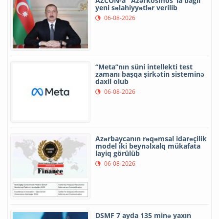
AZCON-a "Azərkosmos"la bağlı
yeni səlahiyyətlər verilib
06-08-2026
“Meta”nın süni intellekti test
zamanı başqa şirkətin sisteminə
daxil olub
06-08-2026
Azərbaycanın rəqəmsal idarəçilik
model iki beynəlxalq mükafata
layiq görülüb
06-08-2026
DSMF 7 ayda 135 minə yaxın