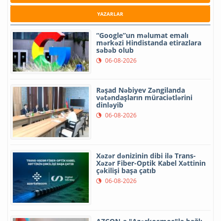
YAZARLAR
“Google”un məlumat emalı
mərkəzi Hindistanda etirazlara
səbəb olub
06-08-2026
Rəşad Nəbiyev Zəngilanda
vətəndaşların müraciətlərini
dinləyib
06-08-2026
Xəzər dənizinin dibi ilə Trans-
Xəzər Fiber-Optik Kabel Xəttinin
çəkilişi başa çatıb
06-08-2026