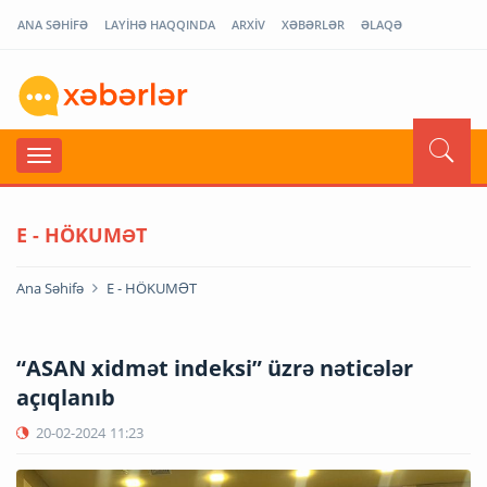
ANA SƏHİFƏ
LAYİHƏ HAQQINDA
ARXİV
XƏBƏRLƏR
ƏLAQƏ
E - HÖKUMƏT
Ana Səhifə
E - HÖKUMƏT
“ASAN xidmət indeksi” üzrə nəticələr
açıqlanıb
20-02-2024
11:23