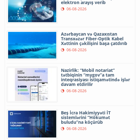
elektron arayış verib
06-08-2026
Azərbaycan və Qazaxıstan
Transxəzər Fiber-Optik Kabel
Xəttinin çəkilişini başa çatdırıb
06-08-2026
Nazirlik: “Mobil notariat”
tətbiqinin “mygov”a tam
inteqrasiyası istiqamətində işlər
davam etdirilir
06-08-2026
Beş İcra Hakimiyyəti İT
sistemlərini “Hökumət
buludu”na köçürüb
06-08-2026