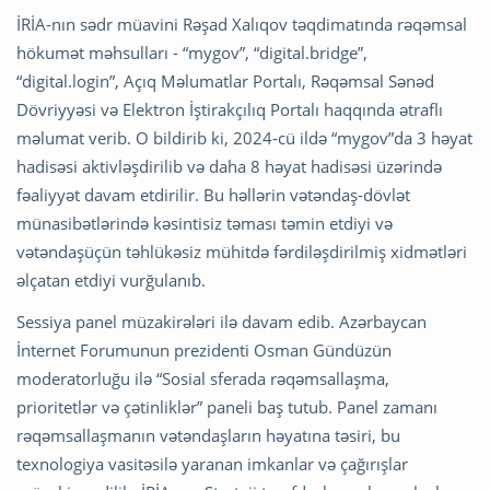
İRİA-nın sədr müavini Rəşad Xalıqov təqdimatında rəqəmsal
hökumət məhsulları - “mygov”, “digital.bridge”,
“digital.login”, Açıq Məlumatlar Portalı, Rəqəmsal Sənəd
Dövriyyəsi və Elektron İştirakçılıq Portalı haqqında ətraflı
məlumat verib. O bildirib ki, 2024-cü ildə “mygov”da 3 həyat
hadisəsi aktivləşdirilib və daha 8 həyat hadisəsi üzərində
fəaliyyət davam etdirilir. Bu həllərin vətəndaş-dövlət
münasibətlərində kəsintisiz təması təmin etdiyi və
vətəndaşüçün təhlükəsiz mühitdə fərdiləşdirilmiş xidmətləri
əlçatan etdiyi vurğulanıb.
Sessiya panel müzakirələri ilə davam edib. Azərbaycan
İnternet Forumunun prezidenti Osman Gündüzün
moderatorluğu ilə “Sosial sferada rəqəmsallaşma,
prioritetlər və çətinliklər” paneli baş tutub. Panel zamanı
rəqəmsallaşmanın vətəndaşların həyatına təsiri, bu
texnologiya vasitəsilə yaranan imkanlar və çağırışlar