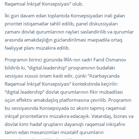
Rəqəmsal İnkişaf Konsepsiyası” olub.
İki gün davam edən toplantıda Konsepsiyadan irəli gələn
prioritet istiqamətlər təhlil edilib, panel diskussiyaları
zamanı dövlət qurumlarının rəyləri səsləndirilib və qurumlar
arasında əməkdaşlığın gücləndirilməsi məqsədilə ortaq
fəaliyyət planı müzakirə edilib.
Proqramın birinci günündə İRİA-nın sədri Fərid Osmanov
bildirib ki, “digital.leadership” proqramının budəfəki
sessiyası xüsusi önəm kəsb edir, çünki “Azərbaycanda
Rəqəmsal İnkişaf Konsepsiyası” kontekstində keçirilir:
“digital.leadership” dövlət qurumlarının fikir mübadiləsi
üçün effektiv əməkdaşlıq platformasına çevrilib. Proqramın
bu sessiyasında Konsepsiyada öz əksini tapmış rəqəmsal
inkişaf prioritetlərini müzakirə edəcəyik. Vətəndaş, biznes və
dövlət kimi hədəf qrupların dayanıqlı rəqəmsal inkişafını
təmin edən mexanizmləri müxtəlif qurumların