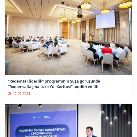
“Rəqəmsal liderlik” proqramının Şuşa görüşündə
“Rəqəmsallaşma üzrə Yol Xəritəsi” təqdim edilib
12-07-2024