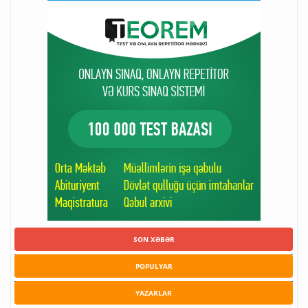
SON XƏBƏR
POPULYAR
YAZARLAR