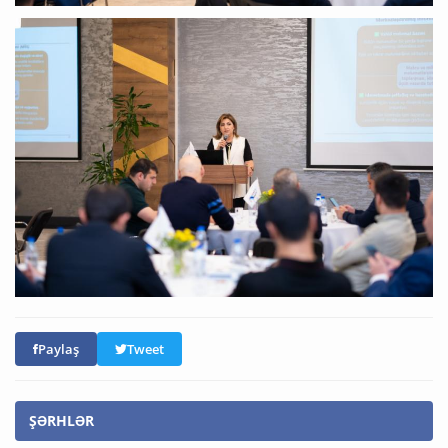
Paylaş
Tweet
ŞƏRHLƏR