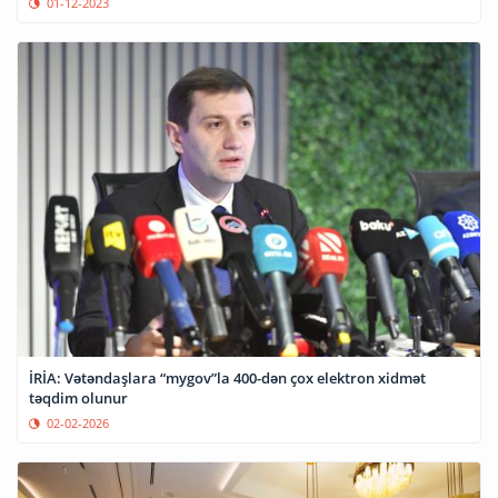
01-12-2023
İRİA: Vətəndaşlara “mygov”la 400-dən çox elektron xidmət
təqdim olunur
02-02-2026