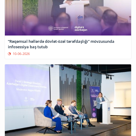
“Rəqəmsal həllərdə dövlət-özəl tərəfdaşlığı” mövzusunda
infosessiya baş tutub
10-06-2026