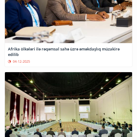
Afrika ölkələri ilə rəqəmsal sahə üzrə əməkdaşlıq müzakirə
edilib
04-12-2025