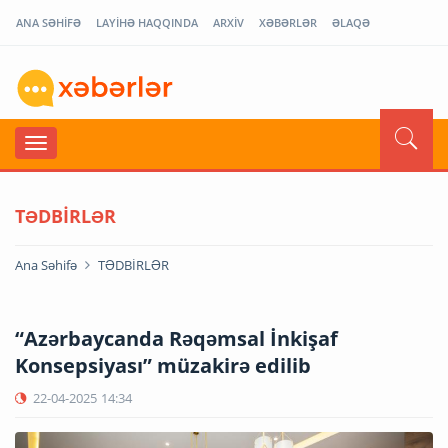
ANA SƏHİFƏ
LAYİHƏ HAQQINDA
ARXİV
XƏBƏRLƏR
ƏLAQƏ
TƏDBİRLƏR
Ana Səhifə
TƏDBİRLƏR
“Azərbaycanda Rəqəmsal İnkişaf
Konsepsiyası” müzakirə edilib
22-04-2025
14:34