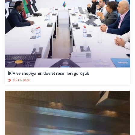
İRİA və Efiopiyanın dövlət rəsmiləri görüşüb
10-12-2024