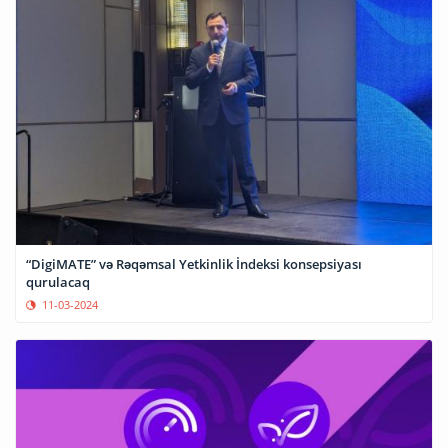
“DigiMATE” və Rəqəmsal Yetkinlik İndeksi konsepsiyası
qurulacaq
11-03-2024