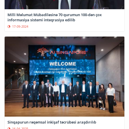
Milli Məlumat Mübadiləsinə 70 qurumun 100-dən çox
informasiya sistemi inteqrasiya edilib
17-09-2024
Sinqapurun rəqəmsal inkişaf təcrübəsi araşdırılıb
16-04-2025