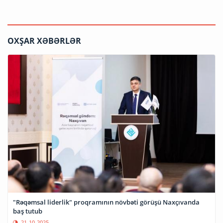
OXŞAR XƏBƏRLƏR
"Rəqəmsal liderlik" proqramının növbəti görüşü Naxçıvanda
baş tutub
21-10-2025