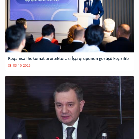
Rəqəmsal hökumət arxitekturası İşçi qrupunun görüşü keçirilib
03-10-2025