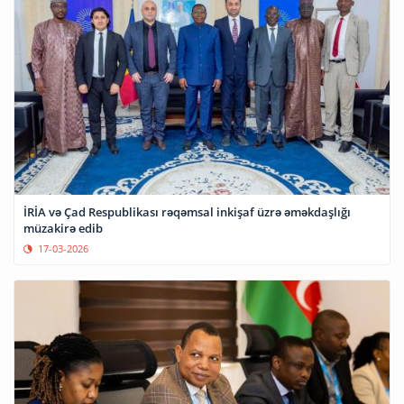
İRİA və Çad Respublikası rəqəmsal inkişaf üzrə əməkdaşlığı
müzakirə edib
17-03-2026