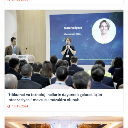
“Hökumət və texnoloji həllərin dayanıqlı gələcək üçün
inteqrasiyası” mövzusu müzakirə olunub
17-11-2024