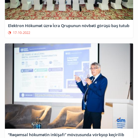
Elektron Hökumət üzrə İcra Qrupunun növbəti görüşü baş tutub
17-10-2022
“Rəqəmsal hökumətin inkişafı” mövzusunda vörkşop keçirilib