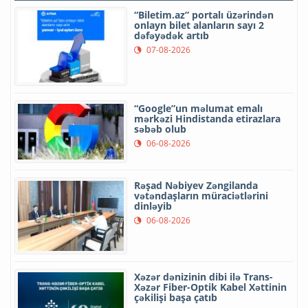
“Biletim.az” portalı üzərindən
onlayn bilet alanların sayı 2
dəfəyədək artıb
07-08-2026
“Google”un məlumat emalı
mərkəzi Hindistanda etirazlara
səbəb olub
06-08-2026
Rəşad Nəbiyev Zəngilanda
vətəndaşların müraciətlərini
dinləyib
06-08-2026
Xəzər dənizinin dibi ilə Trans-
Xəzər Fiber-Optik Kabel Xəttinin
çəkilişi başa çatıb