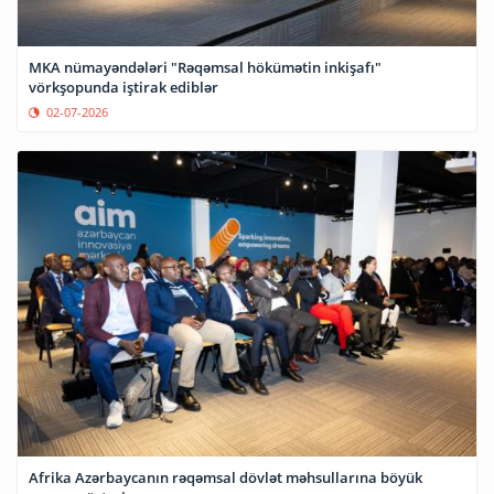
MKA nümayəndələri "Rəqəmsal hökümətin inkişafı"
vörkşopunda iştirak ediblər
02-07-2026
Afrika Azərbaycanın rəqəmsal dövlət məhsullarına böyük