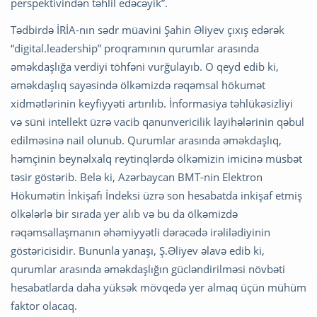
perspektivindən təhlil edəcəyik”.
Tədbirdə İRİA-nın sədr müavini Şahin Əliyev çıxış edərək
“digital.leadership” proqramının qurumlar arasında
əməkdaşlığa verdiyi töhfəni vurğulayıb. O qeyd edib ki,
əməkdaşlıq sayəsində ölkəmizdə rəqəmsal hökumət
xidmətlərinin keyfiyyəti artırılıb. İnformasiya təhlükəsizliyi
və süni intellekt üzrə vacib qanunvericilik layihələrinin qəbul
edilməsinə nail olunub. Qurumlar arasında əməkdaşlıq,
həmçinin beynəlxalq reytinqlərdə ölkəmizin imicinə müsbət
təsir göstərib. Belə ki, Azərbaycan BMT-nin Elektron
Hökumətin İnkişafı İndeksi üzrə son hesabatda inkişaf etmiş
ölkələrlə bir sırada yer alıb və bu da ölkəmizdə
rəqəmsallaşmanın əhəmiyyətli dərəcədə irəlilədiyinin
göstəricisidir. Bununla yanaşı, Ş.Əliyev əlavə edib ki,
qurumlar arasında əməkdaşlığın gücləndirilməsi növbəti
hesabatlarda daha yüksək mövqedə yer almaq üçün mühüm
faktor olacaq.