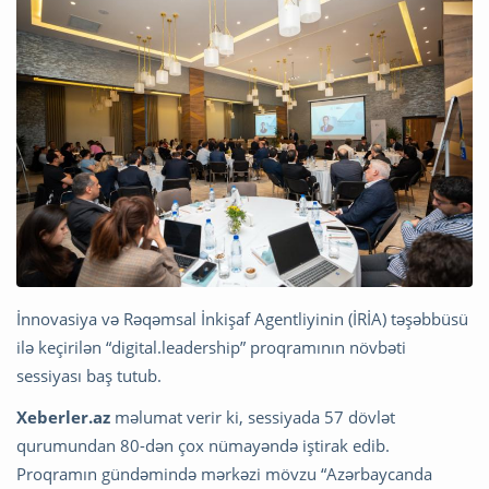
İnnovasiya və Rəqəmsal İnkişaf Agentliyinin (İRİA) təşəbbüsü
ilə keçirilən “digital.leadership” proqramının növbəti
sessiyası baş tutub.
Xeberler.az
məlumat verir ki, sessiyada 57 dövlət
qurumundan 80-dən çox nümayəndə iştirak edib.
Proqramın gündəmində mərkəzi mövzu “Azərbaycanda