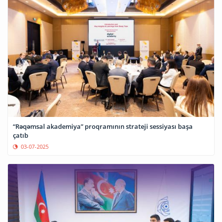
“Rəqəmsal akademiya” proqramının strateji sessiyası başa
çatıb
03-07-2025