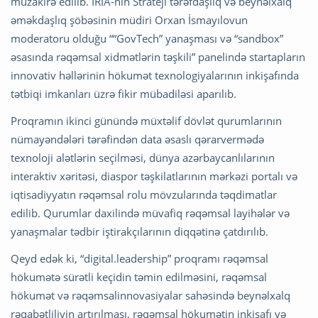
müzakirə edilib. İRİA-nın Strateji tərəfdaşlıq və beynəlxalq
əməkdaşlıq şöbəsinin müdiri Orxan İsmayılovun
moderatoru olduğu ““GovTech” yanaşması və “sandbox”
əsasında rəqəmsal xidmətlərin təşkili” panelində startapların
innovativ həllərinin hökumət texnologiyalarının inkişafında
tətbiqi imkanları üzrə fikir mübadiləsi aparılıb.
Proqramın ikinci günündə müxtəlif dövlət qurumlarının
nümayəndələri tərəfindən data əsaslı qərarvermədə
texnoloji alətlərin seçilməsi, dünya azərbaycanlılarının
interaktiv xəritəsi, diaspor təşkilatlarının mərkəzi portalı və
iqtisadiyyatın rəqəmsal rolu mövzularında təqdimatlar
edilib. Qurumlar daxilində müvafiq rəqəmsal layihələr və
yanaşmalar tədbir iştirakçılarının diqqətinə çatdırılıb.
Qeyd edək ki, “digital.leadership” proqramı rəqəmsal
hökumətə sürətli keçidin təmin edilməsini, rəqəmsal
hökumət və rəqəmsalinnovasiyalar sahəsində beynəlxalq
rəqabətliliyin artırılması, rəqəmsal hökumətin inkişafı və