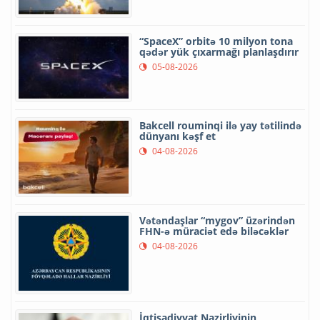
“SpaceX” orbitə 10 milyon tona
qədər yük çıxarmağı planlaşdırır
05-08-2026
Bakcell rouminqi ilə yay tətilində
dünyanı kəşf et
04-08-2026
Vətəndaşlar “mygov” üzərindən
FHN-ə müraciət edə biləcəklər
04-08-2026
İqtisadiyyat Nazirliyinin