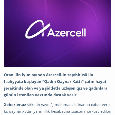
Ötən ilin iyun ayında Azercell-in təşəbbüsü ilə
fəaliyyətə başlayan “Qadın Qaynar Xətti” çətin həyat
şəraitində olan və ya şiddətlə üzləşən qız və qadınlara
günün istənilən vaxtında dəstək verir.
Xeberler.az
şirkətin yaydığı məlumata istinadən xəbər verir
ki, qaynar xəttin yarımillik hesabatına əsasən mərkəzə edilən