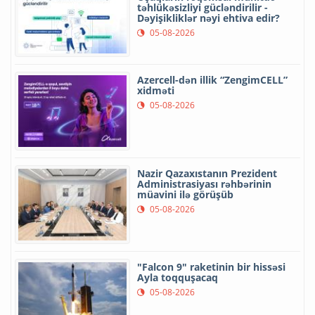
təhlükəsizliyi gücləndirilir -
Dəyişikliklər nəyi ehtiva edir?
05-08-2026
Azercell-dən illik “ZengimCELL”
xidməti
05-08-2026
Nazir Qazaxıstanın Prezident
Administrasiyası rəhbərinin
müavini ilə görüşüb
05-08-2026
"Falcon 9" raketinin bir hissəsi
Ayla toqquşacaq
05-08-2026