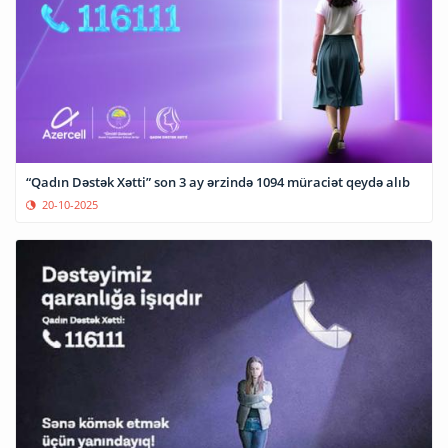
“Qadın Dəstək Xətti” son 3 ay ərzində 1094 müraciət qeydə alıb
20-10-2025