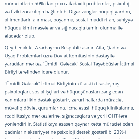
müraciətlərin 50%-dən çoxu ailədaxili problemlər, psixoloji
və fiziki zorakılıqla bağlı olub. Digər zənglər hüquqi yardım,
ailimentlərin alınması, boşanma, sosial-maddi rifah, səhiyyə
hüququ kimi məsələlər və sığınacaqla təmin olunma ilə
əlaqədar olub.
Qeyd edək ki, Azərbaycan Respublikasının Ailə, Qadın və
Uşaq Problemləri üzrə Dövlət Komitəsinin dəstəyilə
yaradılan mərkəz “Ümidli Gələcək” Sosial Təşəbbüslər İctimai
Birliyi tərəfindən idarə olunur.
“Ümidli Gələcək” İctimai Birliyinin xüsusi ixtisaslaşmış
psixoloqları, sosial işçiləri və hüquqşünasları zəng edən
xanımlara ilkin dəstək göstərir, zəruri hallarda müraciət
müvafiq dövlət qurumlarına, icma əsaslı hüquq klinikalarına,
reabilitasiya mərkəzlərinə, sığınacaqlara və yerli QHT-lərə
yönləndirilir. Statistikaya əsasən qaynar xəttə müraciət edən
qadınların əksəriyyətinə psixoloji dəstək göstərilib, 23%-i