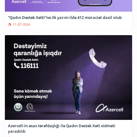
“Qadın Dəstək Xətti”nə ilk yarım ildə 412 müraciət daxil olub
11-07-2024
Azercell-in əsas tərəfdaşlığı ilə Qadın Dəstək Xətt xidməti
yaradılıb