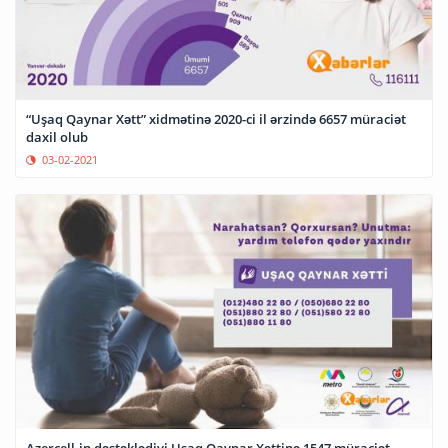
“Uşaq Qaynar Xətt” xidmətinə 2020-ci il ərzində 6657 müraciət
daxil olub
03-02-2021
Azercell-in dəstəklədiyi Uşaq Qaynar Xəttinə 1547 müraciət