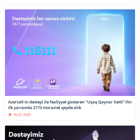
Azercell-in dəstəyi ilə fəaliyyət göstərən "Uşaq Qaynar Xətti” ilin
ilk yarısında 2173 müraciət qeydə alıb
16-07-2025