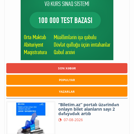
SON XƏBƏR
POPULYAR
YAZARLAR
“Biletim.az” portalı üzərindən
onlayn bilet alanların sayı 2
dəfəyədək artıb
07-08-2026