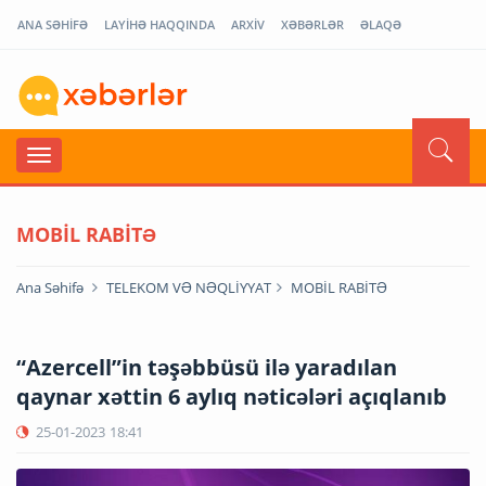
ANA SƏHİFƏ
LAYİHƏ HAQQINDA
ARXİV
XƏBƏRLƏR
ƏLAQƏ
MOBİL RABİTƏ
Ana Səhifə
TELEKOM VƏ NƏQLİYYAT
MOBİL RABİTƏ
“Azercell”in təşəbbüsü ilə yaradılan
qaynar xəttin 6 aylıq nəticələri açıqlanıb
25-01-2023
18:41