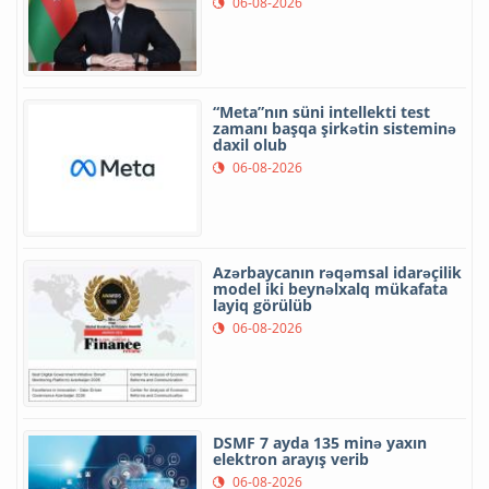
06-08-2026
“Meta”nın süni intellekti test
zamanı başqa şirkətin sisteminə
daxil olub
06-08-2026
Azərbaycanın rəqəmsal idarəçilik
model iki beynəlxalq mükafata
layiq görülüb
06-08-2026
DSMF 7 ayda 135 minə yaxın
elektron arayış verib
06-08-2026