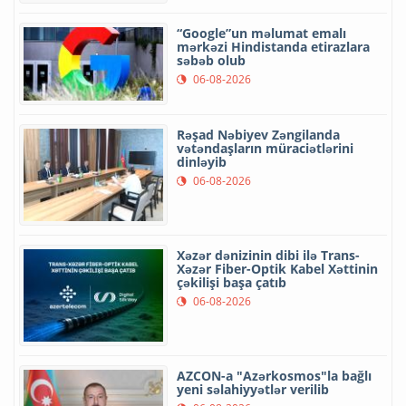
“Google”un məlumat emalı
mərkəzi Hindistanda etirazlara
səbəb olub
06-08-2026
Rəşad Nəbiyev Zəngilanda
vətəndaşların müraciətlərini
dinləyib
06-08-2026
Xəzər dənizinin dibi ilə Trans-
Xəzər Fiber-Optik Kabel Xəttinin
çəkilişi başa çatıb
06-08-2026
AZCON-a "Azərkosmos"la bağlı
yeni səlahiyyətlər verilib