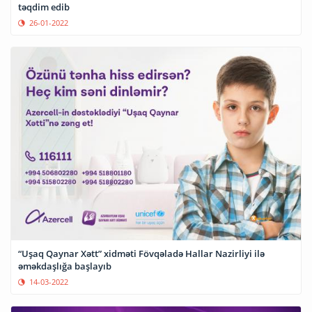
təqdim edib
26-01-2022
“Uşaq Qaynar Xətt” xidməti Fövqəladə Hallar Nazirliyi ilə
əməkdaşlığa başlayıb
14-03-2022