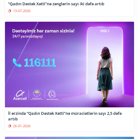
“Qadın Dəstək Xətti”nə zənglərin sayı iki dəfə artıb
13-07-2026
İl ərzində “Qadın Dəstək Xətti”nə müraciətlərin sayı 2,5 dəfə
artıb
26-01-2026