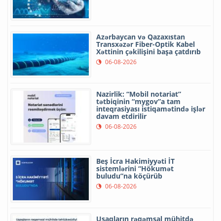
Azərbaycan və Qazaxıstan
Transxəzər Fiber-Optik Kabel
Xəttinin çəkilişini başa çatdırıb
06-08-2026
Nazirlik: “Mobil notariat”
tətbiqinin “mygov”a tam
inteqrasiyası istiqamətində işlər
davam etdirilir
06-08-2026
Beş İcra Hakimiyyəti İT
sistemlərini “Hökumət
buludu”na köçürüb
06-08-2026
Uşaqların rəqəmsal mühitdə