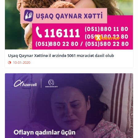
Uşaq Qaynar Xəttinə il ərzində 5061 müraciət daxil olub
10-01-2020