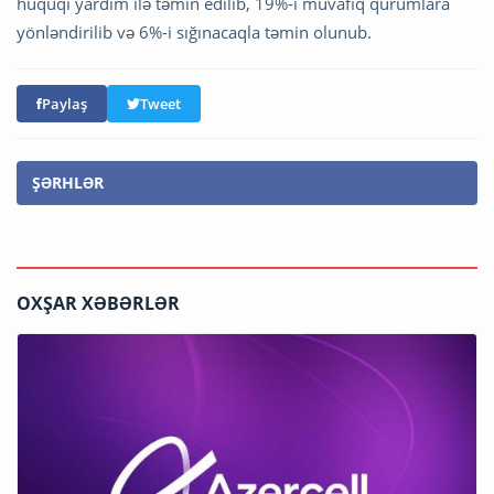
hüquqi yardım ilə təmin edilib, 19%-i müvafiq qurumlara
yönləndirilib və 6%-i sığınacaqla təmin olunub.
Paylaş
Tweet
ŞƏRHLƏR
OXŞAR XƏBƏRLƏR