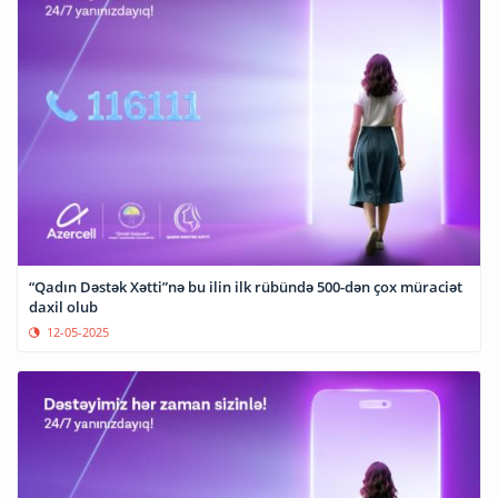
“Qadın Dəstək Xətti”nə bu ilin ilk rübündə 500-dən çox müraciət
daxil olub
12-05-2025