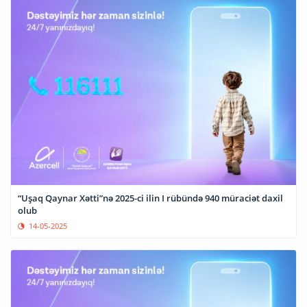
“Uşaq Qaynar Xətti”nə 2025-ci ilin I rübündə 940 müraciət daxil
olub
14-05-2025