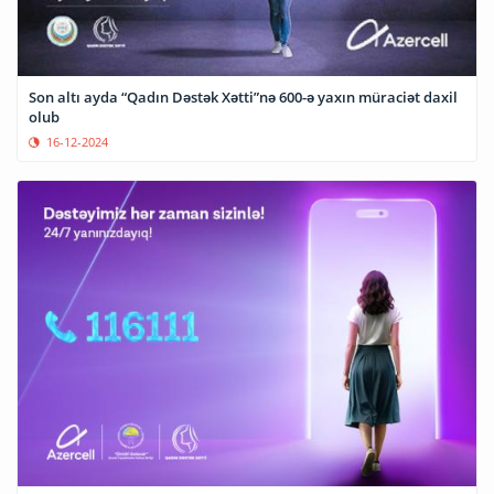
Son altı ayda “Qadın Dəstək Xətti”nə 600-ə yaxın müraciət daxil
olub
16-12-2024