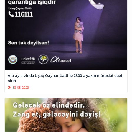
Altı ay ərzində Uşaq Qaynar Xəttinə 2300-ə yaxın müraciət daxil
olub
18-08-2023