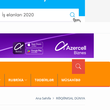
RUBRİKA
TƏDBİRLƏR
MÜSAHİBƏ
Ana Səhifə
RƏQƏMSAL DÜNYA