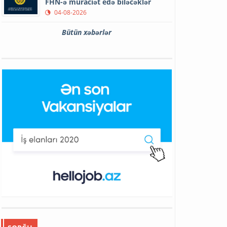
FHN-ə müraciət edə biləcəklər
04-08-2026
Bütün xəbərlər