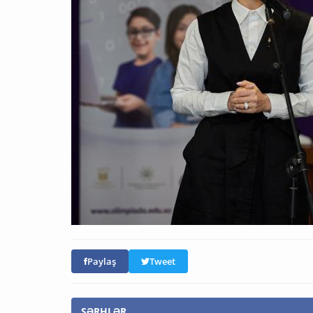
Paylaş
Tweet
ŞƏRHLƏR