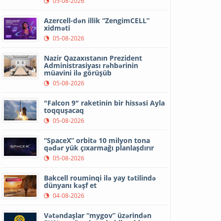
05-08-2026
Azercell-dən illik “ZengimCELL”
xidməti
05-08-2026
Nazir Qazaxıstanın Prezident
Administrasiyası rəhbərinin
müavini ilə görüşüb
05-08-2026
"Falcon 9" raketinin bir hissəsi Ayla
toqquşacaq
05-08-2026
“SpaceX” orbitə 10 milyon tona
qədər yük çıxarmağı planlaşdırır
05-08-2026
Bakcell rouminqi ilə yay tətilində
dünyanı kəşf et
04-08-2026
Vətəndaşlar “mygov” üzərindən