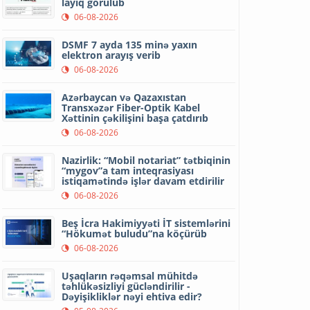
layiq görülüb
06-08-2026
DSMF 7 ayda 135 minə yaxın
elektron arayış verib
06-08-2026
Azərbaycan və Qazaxıstan
Transxəzər Fiber-Optik Kabel
Xəttinin çəkilişini başa çatdırıb
06-08-2026
Nazirlik: “Mobil notariat” tətbiqinin
“mygov”a tam inteqrasiyası
istiqamətində işlər davam etdirilir
06-08-2026
Beş İcra Hakimiyyəti İT sistemlərini
“Hökumət buludu”na köçürüb
06-08-2026
Uşaqların rəqəmsal mühitdə
təhlükəsizliyi gücləndirilir -
Dəyişikliklər nəyi ehtiva edir?