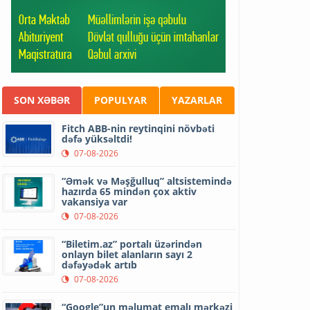
SON XƏBƏR
POPULYAR
YAZARLAR
Fitch ABB-nin reytinqini növbəti
dəfə yüksəltdi!
07-08-2026
“Əmək və Məşğulluq” altsistemində
hazırda 65 mindən çox aktiv
vakansiya var
07-08-2026
“Biletim.az” portalı üzərindən
onlayn bilet alanların sayı 2
dəfəyədək artıb
07-08-2026
“Google”un məlumat emalı mərkəzi