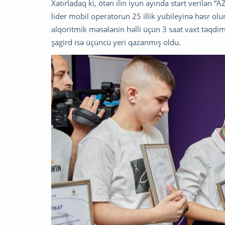
Xatırladaq ki, ötən ilin iyun ayında start verilə
lider mobil operatorun 25 illik yubileyinə həsr ol
alqoritmik məsələnin həlli üçün 3 saat vaxt təqdim 
şagird isə üçüncü yeri qazanmış oldu.