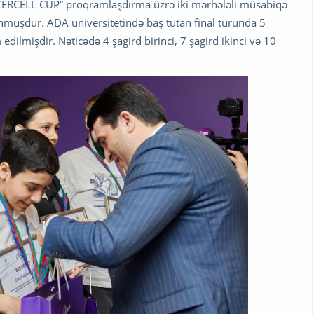
n “AZERCELL CUP” proqramlaşdırma üzrə iki mərhələli müsabiqə
unmuşdur. ADA universitetində baş tutan final turunda 5
edilmişdir. Nəticədə 4 şagird birinci, 7 şagird ikinci və 10