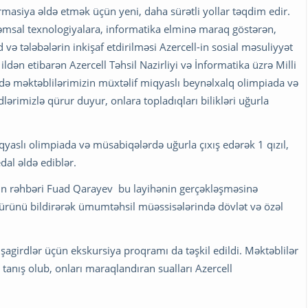
formasiya əldə etmək üçün yeni, daha sürətli yollar təqdim edir.
əqəmsal texnologiyalara, informatika elminə maraq göstərən,
 və tələbələrin inkişaf etdirilməsi Azercell-in sosial məsuliyyət
ildən etibarən Azercell Təhsil Nazirliyi və İnformatika üzrə Milli
ə məktəblilərimizin müxtəlif miqyaslı beynəlxalq olimpiada və
lərimizlə qürur duyur, onlara topladıqları bilikləri uğurla
aslı olimpiada və müsabiqələrdə uğurla çıxış edərək 1 qızıl,
al əldə ediblər.
nun rəhbəri Fuad Qarayev bu layihənin gerçəkləşməsinə
kkürünü bildirərək ümumtəhsil müəssisələrində dövlət və özəl
şagirdlər üçün ekskursiya proqramı da təşkil edildi. Məktəblilər
n tanış olub, onları maraqlandıran sualları Azercell