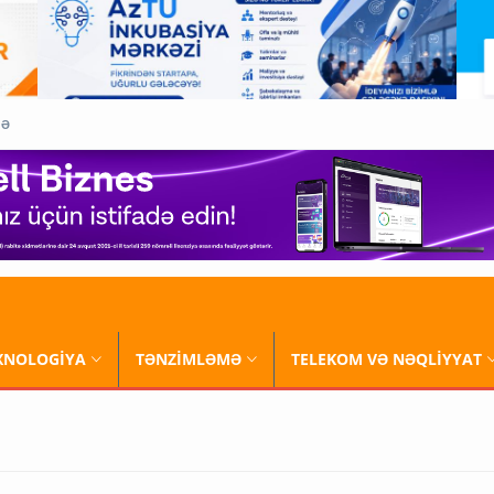
QƏ
XNOLOGİYA
TƏNZİMLƏMƏ
TELEKOM VƏ NƏQLİYYAT