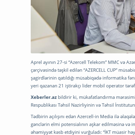
Aprel ayının 27-si “Azercell Telekom” MMC və Azər
çərçivəsində təşkil edilən “AZERCELL CUP” müsabiqəs
şagirdlərinin qatıldığı müsabiqədə informatika fənni
yeri qazanan 21 iştirakçı lider mobil operator tərəfin
Xeberler.az
bildirir ki, mükafatlandırma mərasim
Respublikası Təhsil Nazirliyinin və Təhsil İnstitutun
Tədbirin açılışını edən Azercell-in Media ilə əlaqəl
gənclərin elmi potensialının aşkar edilməsinə və 
əhəmiyyət kəsb etdiyini vurğuladı: “İKT müasir həy