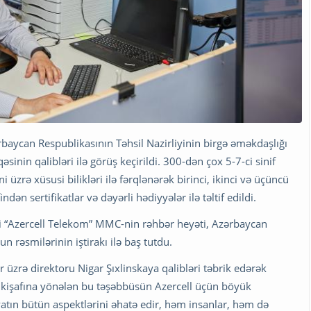
baycan Respublikasının Təhsil Nazirliyinin birgə əməkdaşlığı
inin qalibləri ilə görüş keçirildi. 300-dən çox 5-7-ci sinif
 üzrə xüsusi bilikləri ilə fərqlənərək birinci, ikinci və üçüncü
dən sertifikatlar və dəyərli hədiyyələr ilə təltif edildi.
i “Azercell Telekom” MMC-nin rəhbər heyəti, Azərbaycan
un rəsmilərinin iştirakı ilə baş tutdu.
ər üzrə direktoru Nigar Şıxlinskaya qalibləri təbrik edərək
inkişafına yönələn bu təşəbbüsün Azercell üçün böyük
atın bütün aspektlərini əhatə edir, həm insanlar, həm də