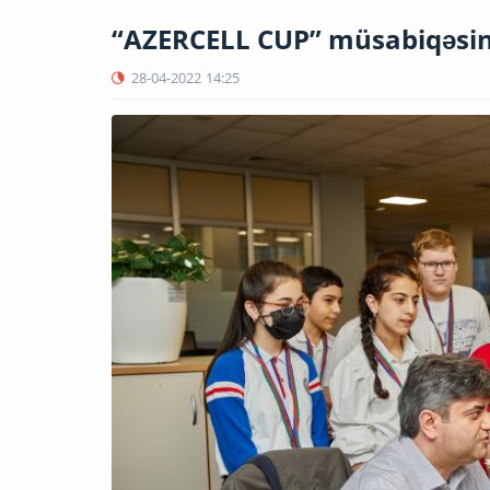
“AZERCELL CUP” müsabiqəsini
28-04-2022
14:25