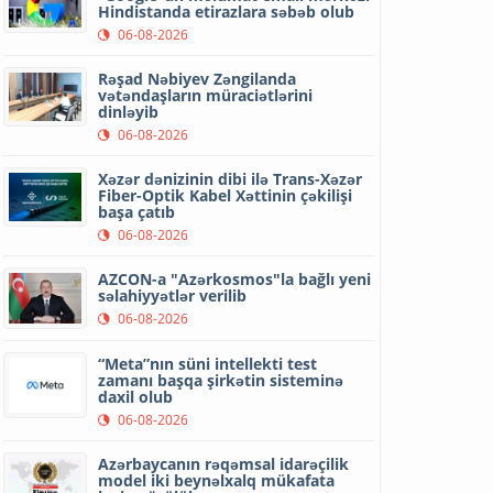
Hindistanda etirazlara səbəb olub
06-08-2026
Rəşad Nəbiyev Zəngilanda
vətəndaşların müraciətlərini
dinləyib
06-08-2026
Xəzər dənizinin dibi ilə Trans-Xəzər
Fiber-Optik Kabel Xəttinin çəkilişi
başa çatıb
06-08-2026
AZCON-a "Azərkosmos"la bağlı yeni
səlahiyyətlər verilib
06-08-2026
“Meta”nın süni intellekti test
zamanı başqa şirkətin sisteminə
daxil olub
06-08-2026
Azərbaycanın rəqəmsal idarəçilik
model iki beynəlxalq mükafata