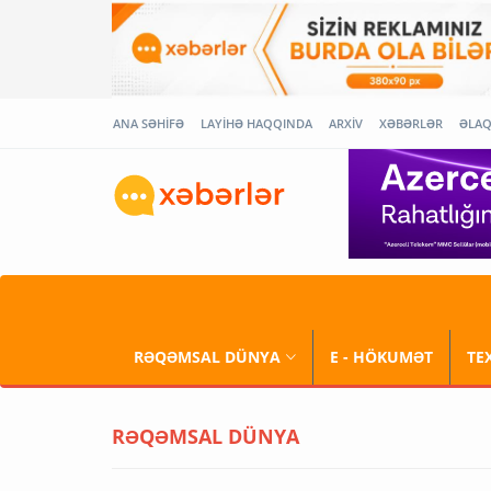
ANA SƏHİFƏ
LAYİHƏ HAQQINDA
ARXİV
XƏBƏRLƏR
ƏLA
RƏQƏMSAL DÜNYA
E - HÖKUMƏT
TE
RƏQƏMSAL DÜNYA