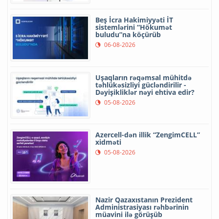
Beş İcra Hakimiyyəti İT
sistemlərini “Hökumət
buludu”na köçürüb
06-08-2026
Uşaqların rəqəmsal mühitdə
təhlükəsizliyi gücləndirilir -
Dəyişikliklər nəyi ehtiva edir?
05-08-2026
Azercell-dən illik “ZengimCELL”
xidməti
05-08-2026
Nazir Qazaxıstanın Prezident
Administrasiyası rəhbərinin
müavini ilə görüşüb