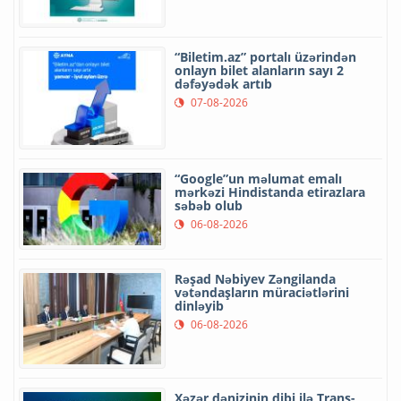
“Biletim.az” portalı üzərindən
onlayn bilet alanların sayı 2
dəfəyədək artıb
07-08-2026
“Google”un məlumat emalı
mərkəzi Hindistanda etirazlara
səbəb olub
06-08-2026
Rəşad Nəbiyev Zəngilanda
vətəndaşların müraciətlərini
dinləyib
06-08-2026
Xəzər dənizinin dibi ilə Trans-