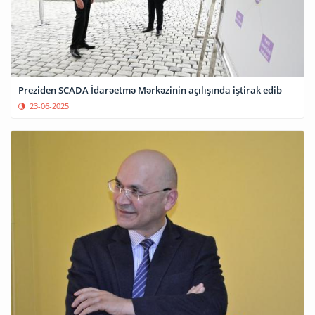
Preziden SCADA İdarəetmə Mərkəzinin açılışında iştirak edib
23-06-2025