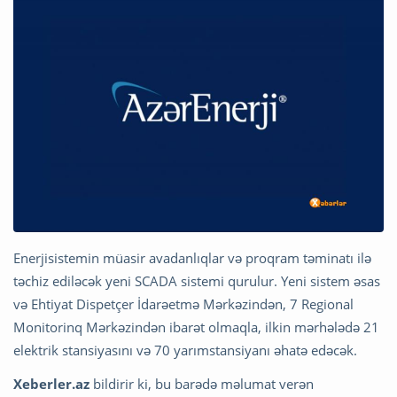
Enerjisistemin müasir avadanlıqlar və proqram təminatı ilə
təchiz ediləcək yeni SCADA sistemi qurulur. Yeni sistem əsas
və Ehtiyat Dispetçer İdarəetmə Mərkəzindən, 7 Regional
Monitorinq Mərkəzindən ibarət olmaqla, ilkin mərhələdə 21
elektrik stansiyasını və 70 yarımstansiyanı əhatə edəcək.
Xeberler.az
bildirir ki, bu barədə məlumat verən