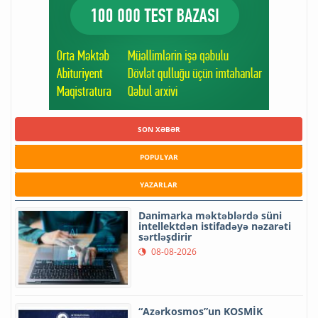
SON XƏBƏR
POPULYAR
YAZARLAR
Danimarka məktəblərdə süni
intellektdən istifadəyə nəzarəti
sərtləşdirir
08-08-2026
“Azərkosmos”un KOSMİK