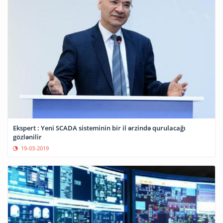
Ekspert : Yeni SCADA sisteminin bir il ərzində qurulacağı
gözlənilir
19-03-2019