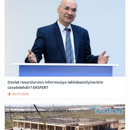
Dövlət resurslarının informasiya təhlükəsizliyinə kim
cavabdehdir?-EKSPERT
06-07-2018