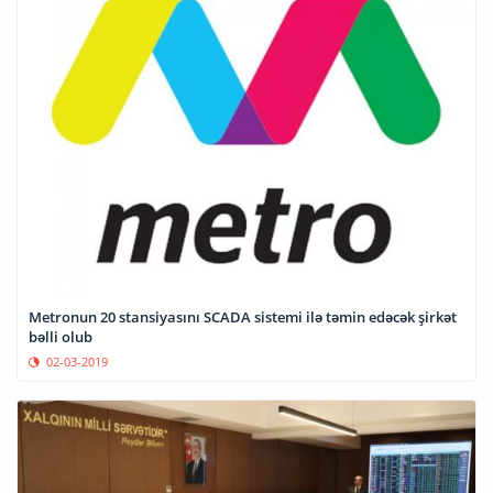
Metronun 20 stansiyasını SCADA sistemi ilə təmin edəcək şirkət
bəlli olub
02-03-2019