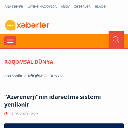
ANA SƏHİFƏ
LAYİHƏ HAQQINDA
ARXİV
XƏBƏRLƏR
ƏLAQƏ
RƏQƏMSAL DÜNYA
Ana Səhifə
RƏQƏMSAL DÜNYA
“Azərenerji”nin idarəetmə sistemi
yenilənir
21-05-2020
12:29