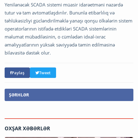
Yenilənəcək SCADA sistemi müasir idarəetməni nəzərdə
tutur və tam avtomatlaşdırılır. Bununla etibarlılıq və
təhlükəsizliyi gücləndirilməklə yanaşı qonşu ölkələrin sistem
operatorlarının istifadə etdikləri SCADA sistemlərinin
məlumat mübadiləsinin, o cümlədən idxal-ixrac
əməliyyatlarının yüksək səviyyədə təmin edilməsinə
bilavasitə dəstək olur.
Paylaş
Tweet
ŞƏRHLƏR
OXŞAR XƏBƏRLƏR