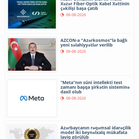
Xəzər Fiber-Optik Kabel Xəttinin
çəkilişi başa çatıb
06-08-2026
AZCON-a "Azərkosmos"la bağlı
yeni səlahiyyətlər verilib
06-08-2026
“Meta”nın süni intellekti test
zamanı başqa şirkətin sisteminə
daxil olub
06-08-2026
Azərbaycanın rəqəmsal idarəçilik
model iki beynəlxalq mükafata
layiq görülüb