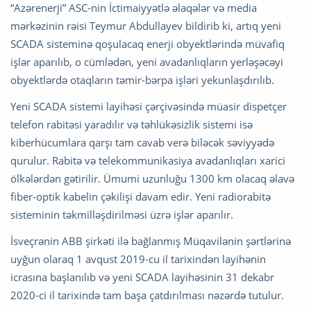
“Azərenerji” ASC-nin İctimaiyyətlə əlaqələr və media
mərkəzinin rəisi Teymur Abdullayev bildirib ki, artıq yeni
SCADA sisteminə qoşulacaq enerji obyektlərində müvafiq
işlər aparılıb, o cümlədən, yeni avadanlıqların yerləşəcəyi
obyektlərdə otaqların təmir-bərpa işləri yekunlaşdırılıb.
Yeni SCADA sistemi layihəsi çərçivəsində müasir dispetçer
telefon rabitəsi yaradılır və təhlükəsizlik sistemi isə
kiberhücumlara qarşı tam cavab verə biləcək səviyyədə
qurulur. Rabitə və telekommunikasiya avadanlıqları xarici
ölkələrdən gətirilir. Ümumi uzunluğu 1300 km olacaq əlavə
fiber-optik kabelin çəkilişi davam edir. Yeni radiorabitə
sisteminin təkmilləşdirilməsi üzrə işlər aparılır.
İsveçrənin ABB şirkəti ilə bağlanmış Müqavilənin şərtlərinə
uyğun olaraq 1 avqust 2019-cu il tarixindən layihənin
icrasına başlanılıb və yeni SCADA layihəsinin 31 dekabr
2020-ci il tarixində tam başa çatdırılması nəzərdə tutulur.