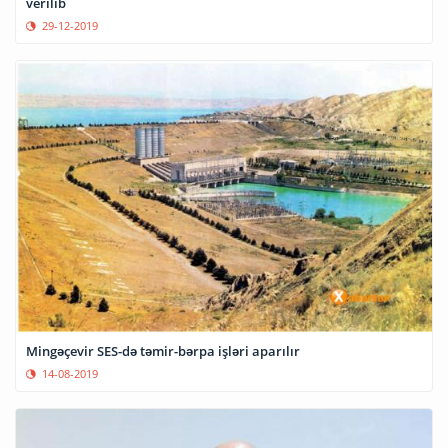
verilib
29-12-2019
Mingəçevir SES-də təmir-bərpa işləri aparılır
14-08-2019