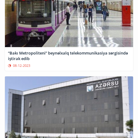
“Bakı Metropoliteni” beynəlxalq telekommunikasiya sərgisində
iştirak edib
08-12-2023