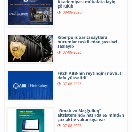
Akademiyası mükafata layiq
görülüb
08-08-2026
Kiberpolis xarici saytlara
hücumlar təşkil edən şəxsləri
saxlayıb
07-08-2026
Fitch ABB-nin reytinqini növbəti
dəfə yüksəltdi!
07-08-2026
“Əmək və Məşğulluq”
altsistemində hazırda 65 mindən
çox aktiv vakansiya var
07-08-2026