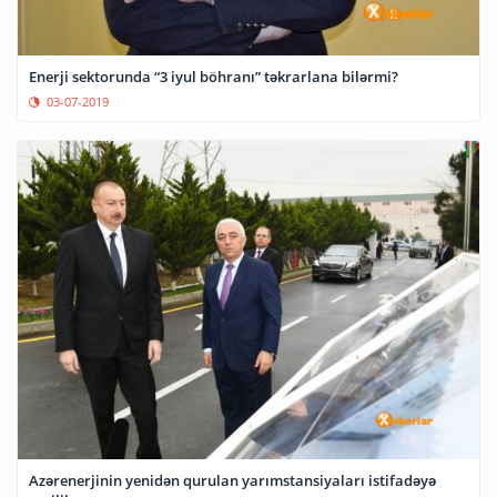
Enerji sektorunda “3 iyul böhranı” təkrarlana bilərmi?
03-07-2019
Azərenerjinin yenidən qurulan yarımstansiyaları istifadəyə