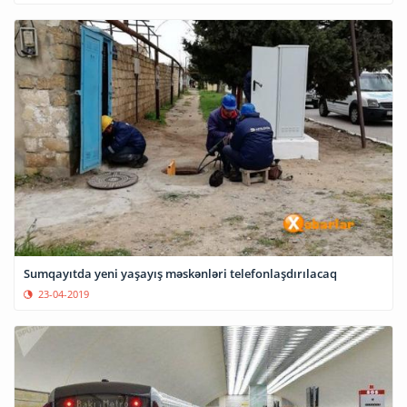
Sumqayıtda yeni yaşayış məskənləri telefonlaşdırılacaq
23-04-2019