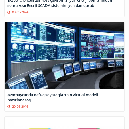
Ekspert: Ölkəni zülmətə çevirən “3 iyul” enerji böhranından
sonra AzərEnerji SCADA sistemini yenidən qurub
03-09-2024
Azərbaycanda neft-qaz yataqlarının virtual modeli
hazırlanacaq
29-06-2016