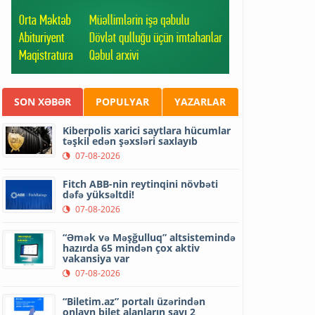
SON XƏBƏR
POPULYAR
YAZARLAR
Kiberpolis xarici saytlara hücumlar
təşkil edən şəxsləri saxlayıb
07-08-2026
Fitch ABB-nin reytinqini növbəti
dəfə yüksəltdi!
07-08-2026
“Əmək və Məşğulluq” altsistemində
hazırda 65 mindən çox aktiv
vakansiya var
07-08-2026
“Biletim.az” portalı üzərindən
onlayn bilet alanların sayı 2