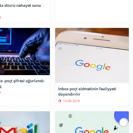
ta dövrü nəhayət sona
9
e- poçt şifrəsi oğurlandı-
q
İnbox poçt xidmətinin fəaliyyəti
7
dayandırılır
13-09-2018