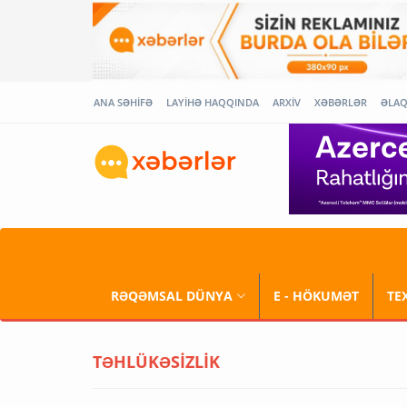
ANA SƏHİFƏ
LAYİHƏ HAQQINDA
ARXİV
XƏBƏRLƏR
ƏLA
RƏQƏMSAL DÜNYA
E - HÖKUMƏT
TE
TƏHLÜKƏSİZLİK