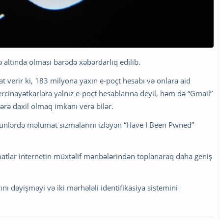
ə altında olması barədə xəbərdarlıq edilib.
 verir ki, 183 milyona yaxın e-poçt hesabı və onlara aid
ercinayətkarlara yalnız e-poçt hesablarına deyil, həm də “Gmail”
ərə daxil olmaq imkanı verə bilər.
n günlərdə məlumat sızmalarını izləyən “Have I Been Pwned”
umatlar internetin müxtəlif mənbələrindən toplanaraq daha geniş
ını dəyişməyi və iki mərhələli identifikasiya sistemini