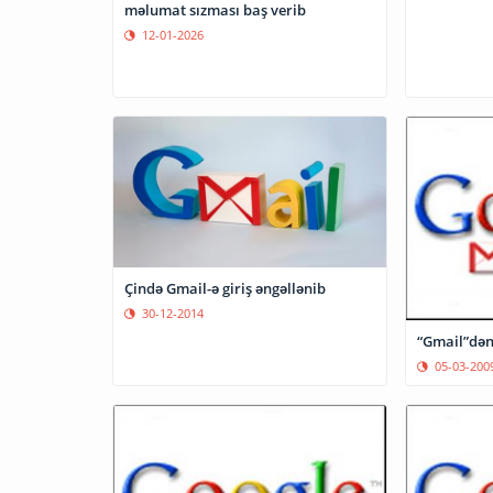
məlumat sızması baş verib
12-01-2026
Çində Gmail-ə giriş əngəllənib
30-12-2014
“Gmail”dən 
05-03-200