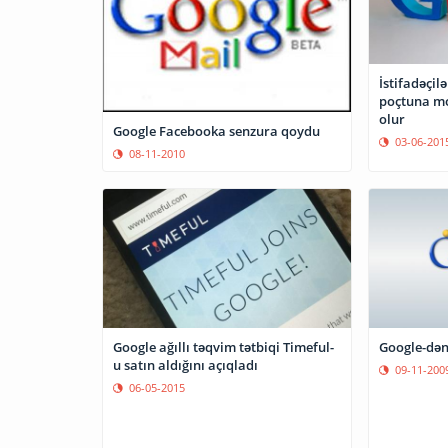
İstifadəçil
poçtuna mo
olur
Google Facebooka senzura qoydu
03-06-201
08-11-2010
Google ağıllı təqvim tətbiqi Timeful-
Google-dən
u satın aldığını açıqladı
09-11-200
06-05-2015