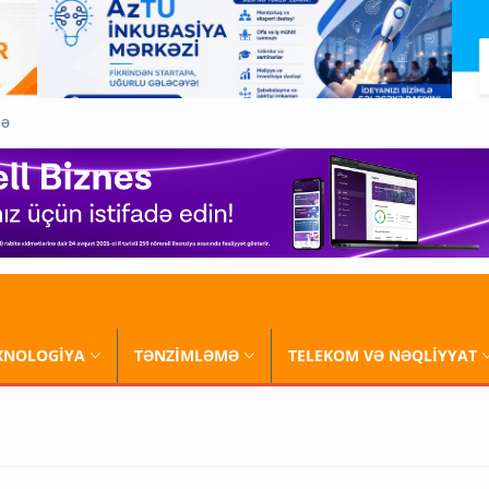
QƏ
XNOLOGİYA
TƏNZİMLƏMƏ
TELEKOM VƏ NƏQLİYYAT