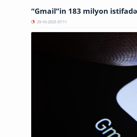
“Gmail”in 183 milyon istifadəç
29-10-2025
07:11