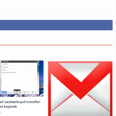
l vasitəsilə pul transferi
ni başlatdı
5