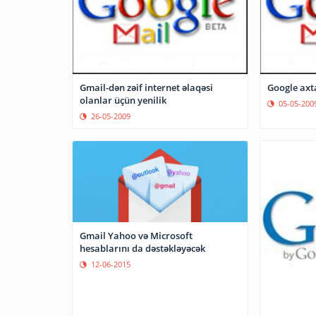
Gmail-dən zəif internet əlaqəsi
Google axta
olanlar üçün yenilik
05-05-200
26-05-2009
Gmail Yahoo və Microsoft
hesablarını da dəstəkləyəcək
12-06-2015