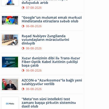
dəfəyədək artıb
07-08-2026
“Google”un məlumat emalı mərkəzi
Hindistanda etirazlara səbəb olub
06-08-2026
Rəşad Nəbiyev Zəngilanda
vətəndaşların müraciətlərini
dinləyib
06-08-2026
Xəzər dənizinin dibi ilə Trans-Xəzər
Fiber-Optik Kabel Xəttinin çəkilişi
başa çatıb
06-08-2026
AZCON-a "Azərkosmos"la bağlı yeni
səlahiyyətlər verilib
06-08-2026
“Meta”nın süni intellekti test
zamanı başqa şirkətin sisteminə
daxil olub