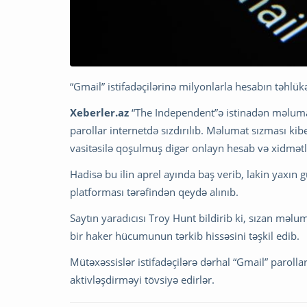
“Gmail” istifadəçilərinə milyonlarla hesabın təhlük
Xeberler.az
“The Independent”ə istinadən məlumat
parollar internetdə sızdırılıb. Məlumat sızması kib
vasitəsilə qoşulmuş digər onlayn hesab və xidmətl
Hadisə bu ilin aprel ayında baş verib, lakin yaxı
platforması tərəfindən qeydə alınıb.
Saytın yaradıcısı Troy Hunt bildirib ki, sızan məl
bir haker hücumunun tərkib hissəsini təşkil edib.
Mütəxəssislər istifadəçilərə dərhal “Gmail” parollar
aktivləşdirməyi tövsiyə edirlər.