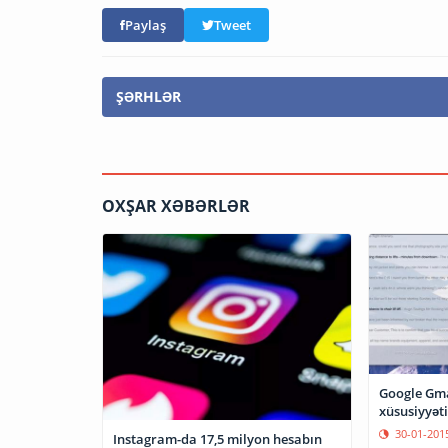
Paylaş
Tweet
ŞƏRHLƏR
OXŞAR XƏBƏRLƏR
Google Gmai
xüsusiyyəti
30-01-201
Instagram-da 17,5 milyon hesabın