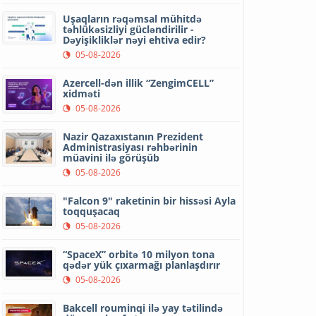
Uşaqların rəqəmsal mühitdə
təhlükəsizliyi gücləndirilir -
Dəyişikliklər nəyi ehtiva edir?
05-08-2026
Azercell-dən illik “ZengimCELL”
xidməti
05-08-2026
Nazir Qazaxıstanın Prezident
Administrasiyası rəhbərinin
müavini ilə görüşüb
05-08-2026
"Falcon 9" raketinin bir hissəsi Ayla
toqquşacaq
05-08-2026
“SpaceX” orbitə 10 milyon tona
qədər yük çıxarmağı planlaşdırır
05-08-2026
Bakcell rouminqi ilə yay tətilində