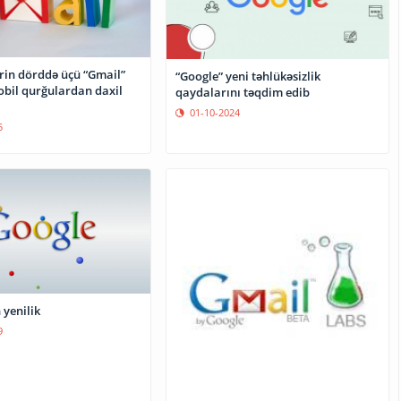
ərin dörddə üçü “Gmail”
“Google” yeni təhlükəsizlik
bil qurğulardan daxil
qaydalarını təqdim edib
01-10-2024
5
 yenilik
9