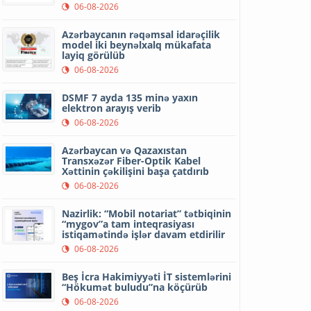
06-08-2026
Azərbaycanın rəqəmsal idarəçilik
model iki beynəlxalq mükafata
layiq görülüb
06-08-2026
DSMF 7 ayda 135 minə yaxın
elektron arayış verib
06-08-2026
Azərbaycan və Qazaxıstan
Transxəzər Fiber-Optik Kabel
Xəttinin çəkilişini başa çatdırıb
06-08-2026
Nazirlik: “Mobil notariat” tətbiqinin
“mygov”a tam inteqrasiyası
istiqamətində işlər davam etdirilir
06-08-2026
Beş İcra Hakimiyyəti İT sistemlərini
“Hökumət buludu”na köçürüb
06-08-2026