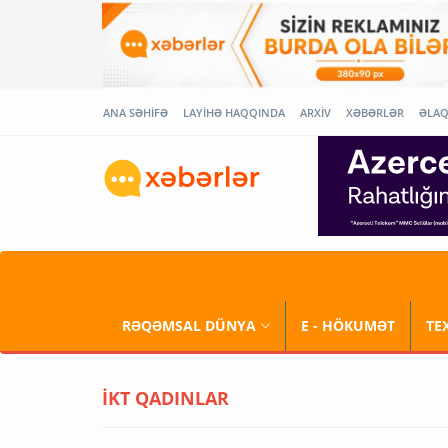
ANA SƏHİFƏ
LAYİHƏ HAQQINDA
ARXİV
XƏBƏRLƏR
ƏLA
RƏQƏMSAL DÜNYA
E - HÖKUMƏT
TE
İKT QADINLAR