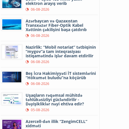
elektron arayış verib
06-08-2026
Azərbaycan və Qazaxıstan
Transxəzər Fiber-Optik Kabel
Xəttinin çəkilişini başa çatdırıb
06-08-2026
Nazirlik: “Mobil notariat” tətbiqinin
“mygov”a tam inteqrasiyası
istiqamətində işlər davam etdirilir
06-08-2026
Beş İcra Hakimiyyəti İT sistemlərini
“Hökumət buludu”na köçürüb
06-08-2026
Uşaqların rəqəmsal mühitdə
təhlükəsizliyi gücləndirilir -
Dəyişikliklər nəyi ehtiva edir?
05-08-2026
Azercell-dən illik “ZengimCELL”
xidməti