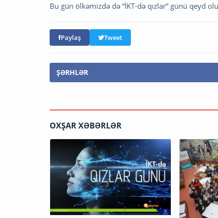
Bu gün ölkəmizdə də “İKT-də qızlar” günü qeyd olun
Paylaş
Tweet
ŞƏRHLƏR
OXŞAR XƏBƏRLƏR