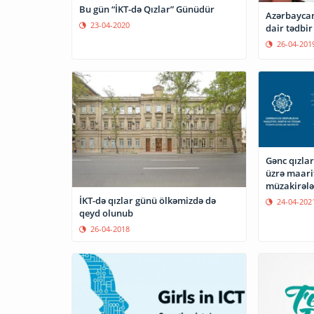
Bu gün “İKT-də Qızlar” Günüdür
Azərbaycan
23-04-2020
dair tədbir 
26-04-201
Gənc qızlar
üzrə maari
müzakirələ
İKT-də qızlar günü ölkəmizdə də
24-04-202
qeyd olunub
26-04-2018