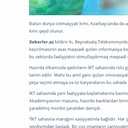
Bütün dünya ictimaiyyəti kimi, Azərbaycanda da a
kimi qeyd olunur.
Xeberler.az
bildirir ki, Beynəlxalq Telekommunikas
keçirilməsinin əsas məqsədi qızları informasiya-k
bu sektorda fəaliyyətini stimullaşdırmaq məqsədi d
Hazırda ölkəmizdə qadınların İKT sahəsində rolu g
təmin edilir. Məhz bu amil gənc qızları innovasiy
peşə seçimi etməyə və öz karyeralarını bu sahədə
İKT sahəsində yeni fəaliyyətə başlamalarına baxma
Akademiyasının məzunu, hazırda banklardan biri
yaradılmış münbit şəraitdən danışıb.
“İKT sahəsinə marağım xasiyyətimlə bağlıdır. Hə
sevdiyimdən başladı. Bir çox insanların cəmiyyəti