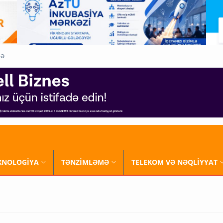
QƏ
XNOLOGİYA
TƏNZİMLƏMƏ
TELEKOM VƏ NƏQLİYYAT