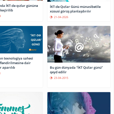
da İKT-də qızlar gününə
İKT-də Qızlar Günü münasibətilə
keçirilib
xüsusi görüş planlaşdırılır
9
21-04-2026
ın texnologiya sahəsi
fləndirilməsinə dair
r aparılıb
Bu gün dünyada “İKT Qızlar günü”
qeyd edilir
1
23-04-2015