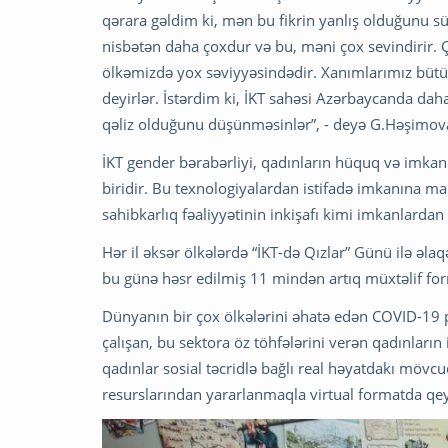
qərara gəldim ki, mən bu fikrin yanlış olduğunu 
nisbətən daha çoxdur və bu, məni çox sevindirir. Ç
ölkəmizdə yox səviyyəsindədir. Xanımlarımız bütün
deyirlər. İstərdim ki, İKT sahəsi Azərbaycanda dah
qəliz olduğunu düşünməsinlər”, - deyə G.Həşimov
İKT gender bərabərliyi, qadınların hüquq və imkan
biridir. Bu texnologiyalardan istifadə imkanına mal
sahibkarlıq fəaliyyətinin inkişafı kimi imkanlardan 
Hər il əksər ölkələrdə “İKT-də Qızlar” Günü ilə əlaq
bu günə həsr edilmiş 11 mindən artıq müxtəlif for
Dünyanın bir çox ölkələrini əhatə edən COVID-19 pan
çalışan, bu sektora öz töhfələrini verən qadınların 
qadınlar sosial təcridlə bağlı real həyatdakı mö
resurslarından yararlanmaqla virtual formatda qeyd