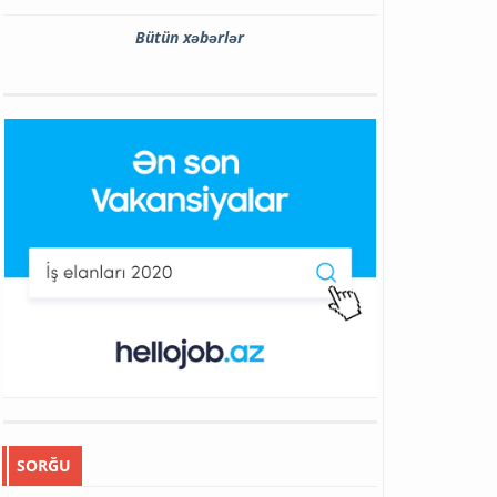
Bütün xəbərlər
SORĞU