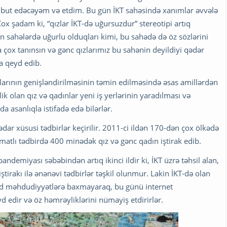
sübut edəcəyəm və etdim. Bu gün İKT sahəsində xanımlar əvvələ
ox şadam ki, “qızlar İKT-də uğursuzdur” stereotipi artıq
 sahələrdə uğurlu olduqları kimi, bu sahədə də öz sözlərini
a çox tanınsın və gənc qızlarımız bu sahənin deyildiyi qədər
a qeyd edib.
larının genişləndirilməsinin təmin edilməsində əsas amillərdən
ik olan qız və qadınlar yeni iş yerlərinin yaradılması və
da asanlıqla istifadə edə bilərlər.
ədar xüsusi tədbirlər keçirilir. 2011-ci ildən 170-dən çox ölkədə
matlı tədbirdə 400 minədək qız və gənc qadın iştirak edib.
demiyası səbəbindən artıq ikinci ildir ki, İKT üzrə təhsil alan,
iştirakı ilə ənənəvi tədbirlər təşkil olunmur. Lakin İKT-də olan
vcud məhdudiyyətlərə baxmayaraq, bu günü internet
 edir və öz həmrəyliklərini nümayiş etdirirlər.