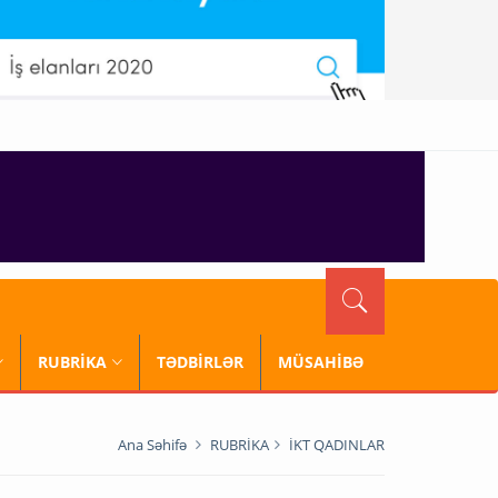
RUBRİKA
TƏDBİRLƏR
MÜSAHİBƏ
Ana Səhifə
RUBRİKA
İKT QADINLAR