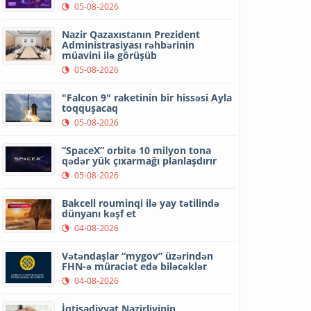
05-08-2026
Nazir Qazaxıstanın Prezident
Administrasiyası rəhbərinin
müavini ilə görüşüb
05-08-2026
"Falcon 9" raketinin bir hissəsi Ayla
toqquşacaq
05-08-2026
“SpaceX” orbitə 10 milyon tona
qədər yük çıxarmağı planlaşdırır
05-08-2026
Bakcell rouminqi ilə yay tətilində
dünyanı kəşf et
04-08-2026
Vətəndaşlar “mygov” üzərindən
FHN-ə müraciət edə biləcəklər
04-08-2026
İqtisadiyyat Nazirliyinin