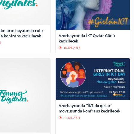
dınların həyatında rolu”
Azərbaycanda İKT Qızlar Günü
 konfrans keçiriləcək
keçiriləcək
5
10-09-2013
Azərbaycanda “İKT-də qızlar”
mövzusunda konfrans keçiriləcək
21-04-2021