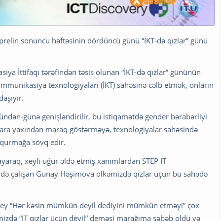
prelin sonuncu həftəsinin dördüncü günü “İKT-də qızlar” günü
iya İttifaqı tərəfindən təsis olunan “İKT-də qızlar” gününün
ommunikasiya texnologiyaları (İKT) sahəsinə cəlb etmək, onların
aşıyır.
ündən-günə genişləndirilir, bu istiqamətdə gender bərabərliyi
alara yaxından maraq göstərməyə, texnologiyalar sahəsində
 qurmağa sövq edir.
yaraq, xeyli uğur əldə etmiş xanımlardan STEP IT
ndə çalışan Günay Həşimova ölkəmizdə qızlar üçün bu sahədə
r şey “Hər kəsin mümkün deyil dediyini mümkün etməyi” çox
mizdə “IT qızlar üçün deyil” deməsi marağıma səbəb oldu və