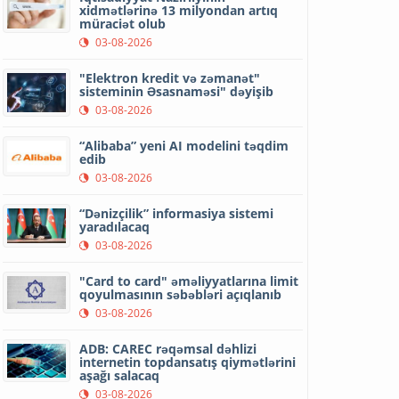
xidmətlərinə 13 milyondan artıq
müraciət olub
03-08-2026
"Elektron kredit və zəmanət"
sisteminin Əsasnaməsi" dəyişib
03-08-2026
“Alibaba” yeni AI modelini təqdim
edib
03-08-2026
“Dənizçilik” informasiya sistemi
yaradılacaq
03-08-2026
"Card to card" əməliyyatlarına limit
qoyulmasının səbəbləri açıqlanıb
03-08-2026
ADB: CAREC rəqəmsal dəhlizi
internetin topdansatış qiymətlərini
aşağı salacaq
03-08-2026