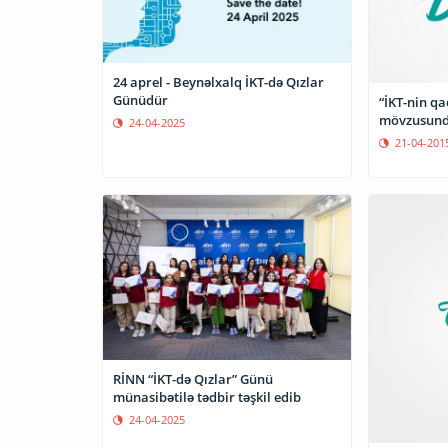
24 aprel - Beynəlxalq İKT-də Qızlar
Günüdür
“İKT-nin qa
mövzusunda
24-04-2025
21-04-201
RİNN “İKT-də Qızlar” Günü
münasibətilə tədbir təşkil edib
24-04-2025