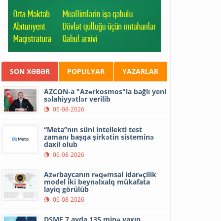
SON XƏBƏR
POPULYAR
YAZARLAR
AZCON-a "Azərkosmos"la bağlı yeni
səlahiyyətlər verilib
06-08-2026
“Meta”nın süni intellekti test
zamanı başqa şirkətin sisteminə
daxil olub
06-08-2026
Azərbaycanın rəqəmsal idarəçilik
model iki beynəlxalq mükafata
layiq görülüb
06-08-2026
DSMF 7 ayda 135 minə yaxın