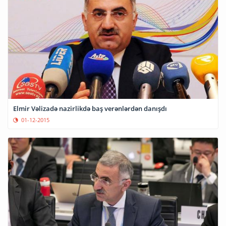
Elmir Vəlizadə nazirlikdə baş verənlərdən danışdı
01-12-2015