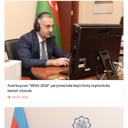
Azərbaycan “WSIS-2020” çərçivəsində keçirilmiş toplantıda
təmsil olunub
09-09-2020