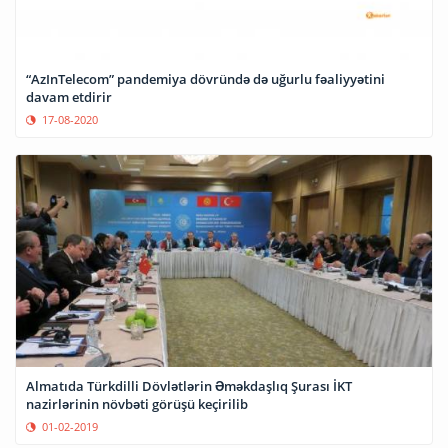
“AzInTelecom” pandemiya dövründə də uğurlu fəaliyyətini
davam etdirir
17-08-2020
Almatıda Türkdilli Dövlətlərin Əməkdaşlıq Şurası İKT
nazirlərinin növbəti görüşü keçirilib
01-02-2019