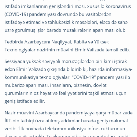
istifadə imkanlarının genişləndirilməsi, xüsusilə koronavirus
(COVID-19) pandemiyası dövründə bu vasitələrdən
istifadəyə etimad və təhlükəsizlik məsələləri, eləcə də sahə
üzrə görülmüş işlər barədə müzakirələrin aparılması olub.
Tədbirdə Azərbaycanı Nəqliyyat, Rabitə və Yüksək
Texnologiyalar nazirinin müavini Elmir Vəlizadə təmsil edib.
Sessiyada yüksək səviyyəli məruzəçilərdən biri kimi iştirak
edən Elmir Vəlizadə çıxışında bildirib ki, hazırda informasiya-
kommunikasiya texnologiyaları “COVID-19” pandemiyası ilə
mübarizə aparılması, insanların, biznesin, dövlət
qurumlarının öz həyat və fəaliyyətlərini təşkil etməsi üçün
geniş istifadə edilir.
Nazir müavini Azərbaycanda pandemiyaya qarşı mübarizədə
İKT-nin tətbiqi üzrə atılmış addımlar barədə geniş məlumat
verib: “İlk növbədə telekommunikasiya infrastrukturunun
dayanıqlığı artırılıb. Telekommunikasiya operatorları, mobil