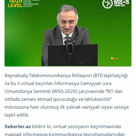
Beynəlxalq Telekommunikasiya İttifaqının (BTİ) təşkilatçılığı
ilə bu il virtual keçirilən İnformasiya Cəmiyyəti üzrə
Ümumdünya Sammiti (WSIS-2020) çərçivəsində “İKT-dən
istifadə zamanı etimad quruculuğu və təhlükəsizlik”
mövzusuna həsr olunmuş ilk yüksək səviyyəli siyasi sessiya
təşkil edilib.
Xeberler.az
bildirir ki, virtual sessiyanın keçirilməsində
məqsəd informasiya-kommunikasiya texnologiyalarından