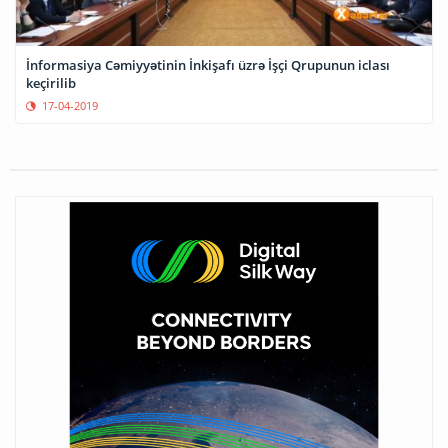
İnformasiya Cəmiyyətinin İnkişafı üzrə İşçi Qrupunun iclası
keçirilib
17-04-2019