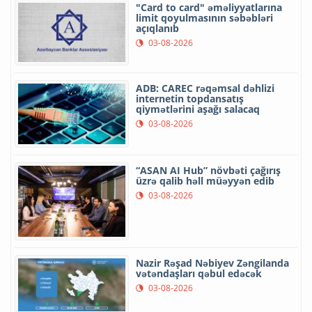
"Card to card" əməliyyatlarına
limit qoyulmasının səbəbləri
açıqlanıb
03-08-2026
ADB: CAREC rəqəmsal dəhlizi
internetin topdansatış
qiymətlərini aşağı salacaq
03-08-2026
“ASAN AI Hub” növbəti çağırış
üzrə qalib həll müəyyən edib
03-08-2026
Nazir Rəşad Nəbiyev Zəngilanda
vətəndaşları qəbul edəcək
03-08-2026