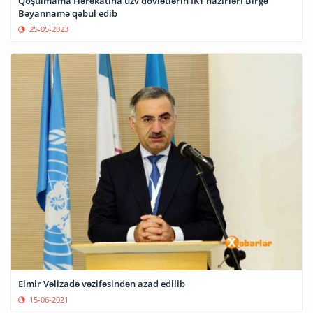
Qoşulmama Hərəkatına üzv dövlətlərin İKT nazirləri Birgə
Bəyannamə qəbul edib
25-05-2023
Elmir Vəlizadə vəzifəsindən azad edilib
15-06-2021