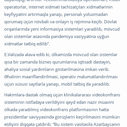
operatorlar, internet xidməti təchizatçıları xidmətlərinin
keyfiyyətini artırmaqla yanaşı, personalı yoluxmadan
qorumaq üçün növbəli və onlayn iş rejiminə keçib. Dövlət
orqanlarında yeni informasiya sistemləri yaradılıb, mövcud
olan sistemlər əsasında pandemiya vəziyyətinə uyğun
xidmətlər tətbiq edilib”.
E.Vəlizadə əlavə edib ki, ölkəmizdə mövcud olan sistemlər
qısa bir zamanda biznes qurumlarına iqtisadi dəstəyin,
əhaliyə sosial yardımların göstərilməsinə imkan verib.
Əhalinin maarifləndirilməsi, operativ məlumatlandırılması
üçün xüsusi saytlarla yanaşı, mobil tətbiq də yaradılıb.
Həkimlərə dəstək olmaq üçün klinikalararası videokonfrans
sisteminin istifadəyə verildiyini qeyd edən nazir müavini
ölkədə yaradılmış videokonfrans platformasının hətta
prezidentlər səviyyəsində görüşlərin keçirilməsini mümkün
etdiyini diqqətə çatdırıb: “Bu sistem vasitəsilə Azərbaycanın