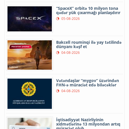
“SpaceX” orbitə 10 milyon tona
qədər yük çıxarmağı planlaşdırır
05-08-2026
Bakcell rouminqi ilə yay tətilində
dünyanı kəşf et
04-08-2026
Vətəndaşlar “mygov” üzərindən
FHN-ə müraciət edə biləcəklər
04-08-2026
İqtisadiyyat Nazirliyinin
xidmətlərinə 13 milyondan artıq
müraciət olub