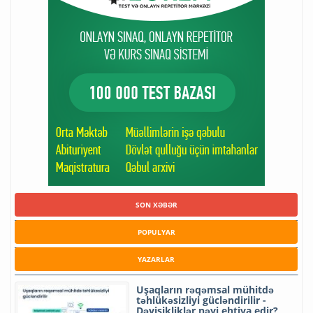
SON XƏBƏR
POPULYAR
YAZARLAR
Uşaqların rəqəmsal mühitdə
təhlükəsizliyi gücləndirilir -
Dəyişikliklər nəyi ehtiva edir?