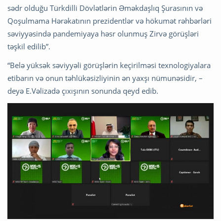
sədr olduğu Türkdilli Dövlətlərin Əməkdaşlıq Şurasının və
Qoşulmama Hərəkatının prezidentlər və hökumət rəhbərləri
səviyyəsində pandemiyaya həsr olunmuş Zirvə görüşləri
təşkil edilib”.
“Belə yüksək səviyyəli görüşlərin keçirilməsi texnologiyalara
etibarın və onun təhlükəsizliyinin ən yaxşı nümunəsidir, –
deyə E.Vəlizadə çıxışının sonunda qeyd edib.