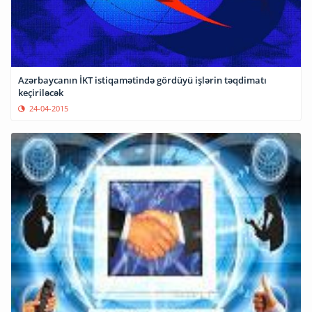
Azərbaycanın İKT istiqamətində gördüyü işlərin təqdimatı
keçiriləcək
24-04-2015