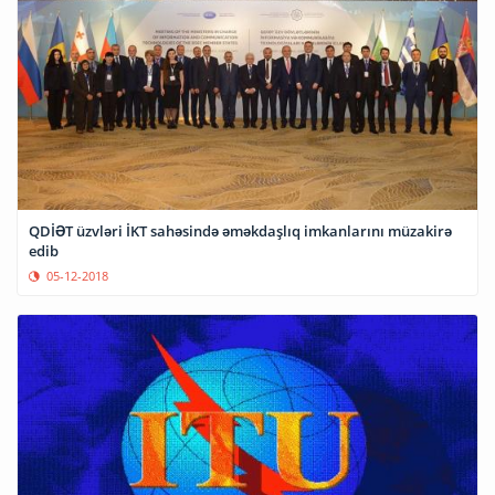
QDİƏT üzvləri İKT sahəsində əməkdaşlıq imkanlarını müzakirə
edib
05-12-2018