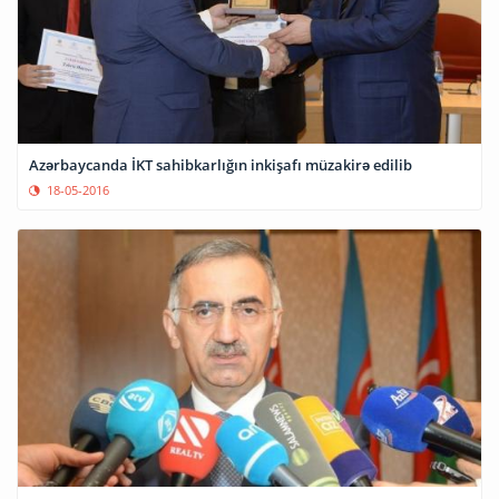
Azərbaycanda İKT sahibkarlığın inkişafı müzakirə edilib
18-05-2016