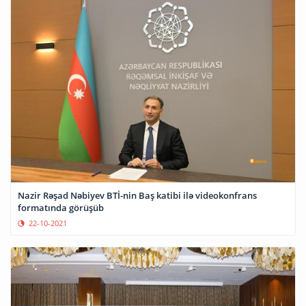
Nazir Rəşad Nəbiyev BTİ-nin Baş katibi ilə videokonfrans
formatında görüşüb
22-10-2021