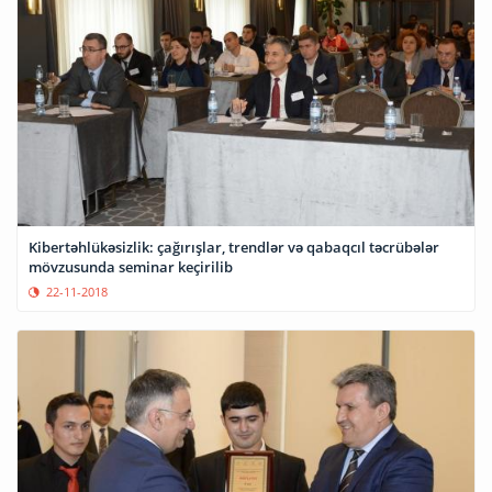
Kibertəhlükəsizlik: çağırışlar, trendlər və qabaqcıl təcrübələr
mövzusunda seminar keçirilib
22-11-2018