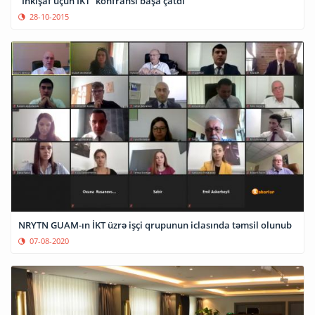
“İnkişaf üçün İKT” konfransı başa çatdı
28-10-2015
NRYTN GUAM-ın İKT üzrə işçi qrupunun iclasında təmsil olunub
07-08-2020