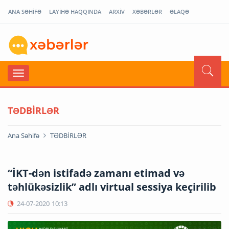
ANA SƏHİFƏ
LAYİHƏ HAQQINDA
ARXİV
XƏBƏRLƏR
ƏLAQƏ
TƏDBİRLƏR
Ana Səhifə
TƏDBİRLƏR
“İKT-dən istifadə zamanı etimad və
təhlükəsizlik” adlı virtual sessiya keçirilib
24-07-2020
10:13