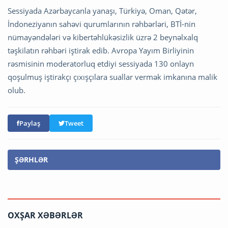
Sessiyada Azərbaycanla yanaşı, Türkiyə, Oman, Qətər,
İndoneziyanın sahəvi qurumlarının rəhbərləri, BTİ-nin
nümayəndələri və kibertəhlükəsizlik üzrə 2 beynəlxalq
təşkilatın rəhbəri iştirak edib. Avropa Yayım Birliyinin
rəsmisinin moderatorluq etdiyi sessiyada 130 onlayn
qoşulmuş iştirakçı çıxışçılara suallar vermək imkanına malik
olub.
Paylaş
Tweet
ŞƏRHLƏR
OXŞAR XƏBƏRLƏR