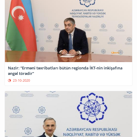
Nazir: “Erməni təxribatları bütün regionda İKT-nin inkişafına
əngəl törədir”
23-10-2020