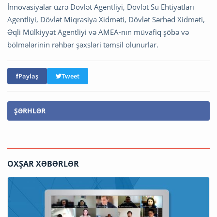
İnnovasiyalar üzrə Dövlət Agentliyi, Dövlət Su Ehtiyatları
Agentliyi, Dövlət Miqrasiya Xidməti, Dövlət Sərhəd Xidməti,
Əqli Mülkiyyət Agentliyi və AMEA-nın müvafiq şöbə və
bölmələrinin rəhbər şəxsləri təmsil olunurlar.
Paylaş
Tweet
ŞƏRHLƏR
OXŞAR XƏBƏRLƏR