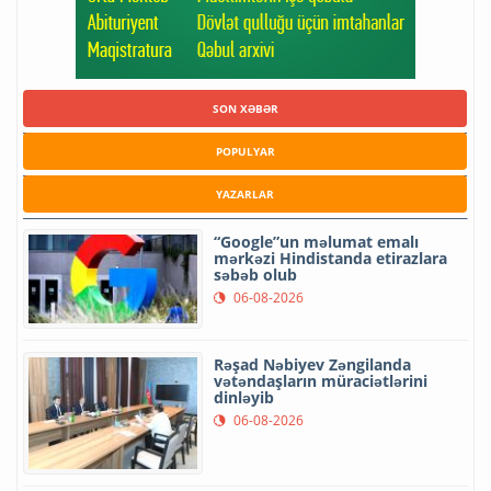
SON XƏBƏR
POPULYAR
YAZARLAR
“Google”un məlumat emalı
mərkəzi Hindistanda etirazlara
səbəb olub
06-08-2026
Rəşad Nəbiyev Zəngilanda
vətəndaşların müraciətlərini
dinləyib
06-08-2026