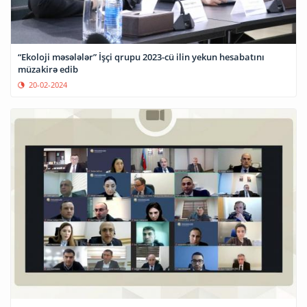
“Ekoloji məsələlər” İşçi qrupu 2023-cü ilin yekun hesabatını
müzakirə edib
20-02-2024