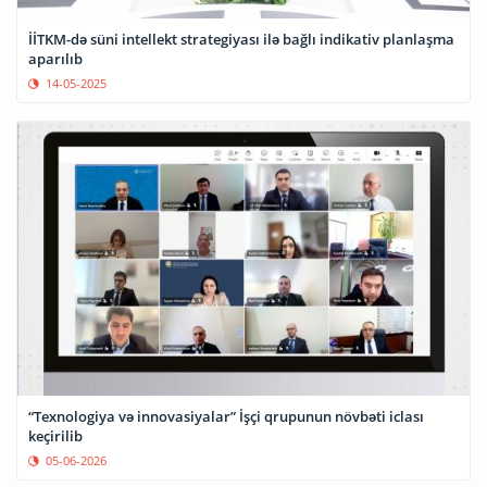
İİTKM-də süni intellekt strategiyası ilə bağlı indikativ planlaşma
aparılıb
14-05-2025
“Texnologiya və innovasiyalar” İşçi qrupunun növbəti iclası
keçirilib
05-06-2026