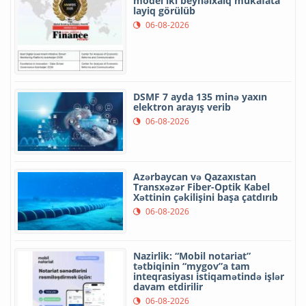
model iki beynəlxalq mükafata
layiq görülüb
06-08-2026
DSMF 7 ayda 135 minə yaxın
elektron arayış verib
06-08-2026
Azərbaycan və Qazaxıstan
Transxəzər Fiber-Optik Kabel
Xəttinin çəkilişini başa çatdırıb
06-08-2026
Nazirlik: “Mobil notariat”
tətbiqinin “mygov”a tam
inteqrasiyası istiqamətində işlər
davam etdirilir
06-08-2026