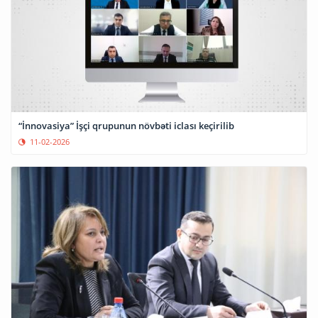
“İnnovasiya” İşçi qrupunun növbəti iclası keçirilib
11-02-2026