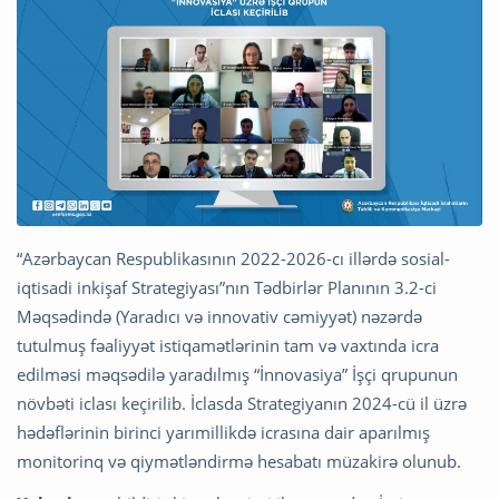
“Azərbaycan Respublikasının 2022-2026-cı illərdə sosial-
iqtisadi inkişaf Strategiyası”nın Tədbirlər Planının 3.2-ci
Məqsədində (Yaradıcı və innovativ cəmiyyət) nəzərdə
tutulmuş fəaliyyət istiqamətlərinin tam və vaxtında icra
edilməsi məqsədilə yaradılmış “İnnovasiya” İşçi qrupunun
növbəti iclası keçirilib. İclasda Strategiyanın 2024-cü il üzrə
hədəflərinin birinci yarımillikdə icrasına dair aparılmış
monitorinq və qiymətləndirmə hesabatı müzakirə olunub.