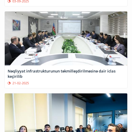
03-09-2025
Nəqliyyat infrastrukturunun təkmilləşdirilməsinə dair iclas
keçirilib
21-02-2025