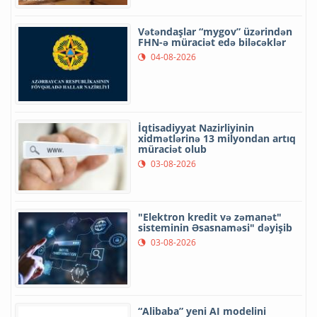
Vətəndaşlar “mygov” üzərindən
FHN-ə müraciət edə biləcəklər
04-08-2026
İqtisadiyyat Nazirliyinin
xidmətlərinə 13 milyondan artıq
müraciət olub
03-08-2026
"Elektron kredit və zəmanət"
sisteminin Əsasnaməsi" dəyişib
03-08-2026
“Alibaba” yeni AI modelini