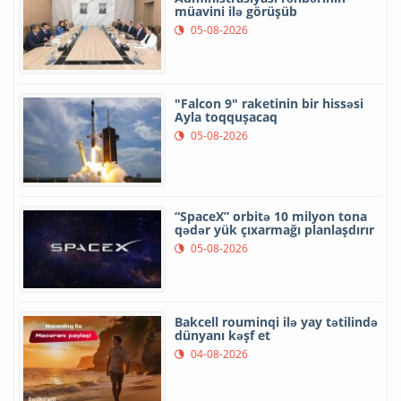
müavini ilə görüşüb
05-08-2026
"Falcon 9" raketinin bir hissəsi
Ayla toqquşacaq
05-08-2026
“SpaceX” orbitə 10 milyon tona
qədər yük çıxarmağı planlaşdırır
05-08-2026
Bakcell rouminqi ilə yay tətilində
dünyanı kəşf et
04-08-2026