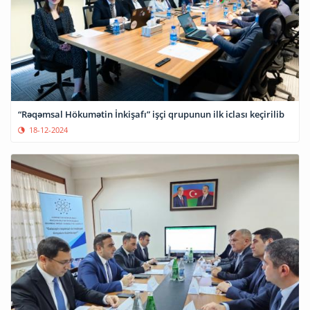
“Rəqəmsal Hökumətin İnkişafı” işçi qrupunun ilk iclası keçirilib
18-12-2024