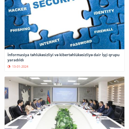
İnformasiya təhlükəsizliyi və kibertəhlükəsizliyə dair İşçi qrupu
yaradıldı
13-01-2024