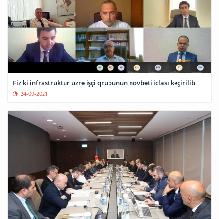
Fiziki infrastruktur üzrə işçi qrupunun növbəti iclası keçirilib
24-09-2021