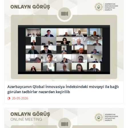
Azərbaycanın Qlobal İnnovasiya İndeksindəki mövqeyi ilə bağlı
görülən tədbirlər nəzərdən keçirilib
20-05-2026