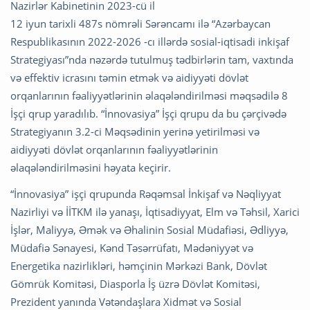
Nazirlər Kabinetinin 2023-cü il
12 iyun tarixli 487s nömrəli Sərəncamı ilə “Azərbaycan
Respublikasının 2022-2026 -cı illərdə sosial-iqtisadi inkişaf
Strategiyası”nda nəzərdə tutulmuş tədbirlərin tam, vaxtında
və effektiv icrasını təmin etmək və aidiyyəti dövlət
orqanlarının fəaliyyətlərinin əlaqələndirilməsi məqsədilə 8
İşçi qrup yaradılıb. “İnnovasiya” İşçi qrupu da bu çərçivədə
Strategiyanın 3.2-ci Məqsədinin yerinə yetirilməsi və
aidiyyəti dövlət orqanlarının fəaliyyətlərinin
əlaqələndirilməsini həyata keçirir.
“İnnovasiya” işçi qrupunda Rəqəmsal İnkişaf və Nəqliyyat
Nazirliyi və İİTKM ilə yanaşı, İqtisadiyyat, Elm və Təhsil, Xarici
İşlər, Maliyyə, Əmək və Əhalinin Sosial Müdafiəsi, Ədliyyə,
Müdafiə Sənayesi, Kənd Təsərrüfatı, Mədəniyyət və
Energetika nazirlikləri, həmçinin Mərkəzi Bank, Dövlət
Gömrük Komitəsi, Diasporla İş üzrə Dövlət Komitəsi,
Prezident yanında Vətəndaşlara Xidmət və Sosial