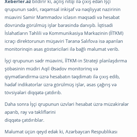
Xeberler.az
bildirir ki, açılış nitqi ilə çıxış edən İşçi
qrupunun sədri, rəqəmsal inkişaf və nəqliyyat nazirinin
müavini Samir Məmmədov iclasın məqsədi və hesabat
dövründə görülmüş işlər barəsində danışıb. İqtisadi
İslahatların Təhlili və Kommunikasiya Mərkəzinin (İİTKM)
icraçı direktorunun müşaviri Təranə Salıfova isə aparılan
monitorinqin əsas göstəriciləri ilə bağlı məlumat verib.
İşçi qrupunun sədr müavini, İİTKM-in Strateji planlaşdırma
şöbəsinin müdiri Aqil Əsədov monitorinq və
qiymətləndirmə üzrə hesabatın təqdimatı ilə çıxış edib,
hədəf indikatorlar üzrə görülmüş işlər, əsas çağırış və
tövsiyələri diqqətə çatdırıb.
Daha sonra İşçi qrupunun üzvləri hesabat üzrə müzakirələr
aparıb, rəy və təkliflərini
diqqətə çatdırıblar.
Məlumat üçün qeyd edək ki, Azərbaycan Respublikası