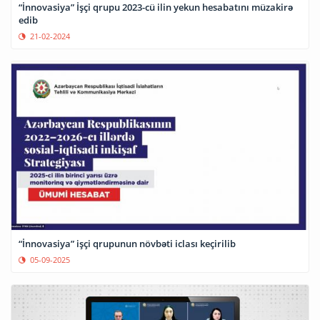
“İnnovasiya” İşçi qrupu 2023-cü ilin yekun hesabatını müzakirə
edib
21-02-2024
“İnnovasiya” işçi qrupunun növbəti iclası keçirilib
05-09-2025