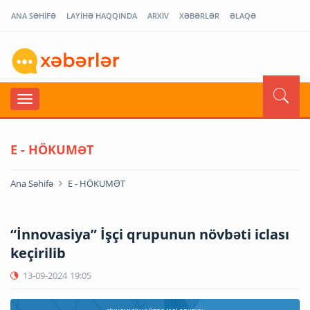
ANA SƏHİFƏ
LAYİHƏ HAQQINDA
ARXİV
XƏBƏRLƏR
ƏLAQƏ
E - HÖKUMƏT
Ana Səhifə
E - HÖKUMƏT
“İnnovasiya” İşçi qrupunun növbəti iclası
keçirilib
13-09-2024
19:05