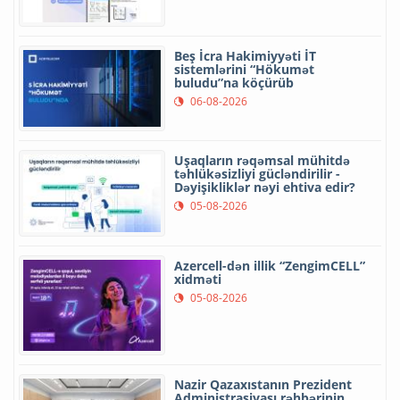
Beş İcra Hakimiyyəti İT
sistemlərini “Hökumət
buludu”na köçürüb
06-08-2026
Uşaqların rəqəmsal mühitdə
təhlükəsizliyi gücləndirilir -
Dəyişikliklər nəyi ehtiva edir?
05-08-2026
Azercell-dən illik “ZengimCELL”
xidməti
05-08-2026
Nazir Qazaxıstanın Prezident
Administrasiyası rəhbərinin