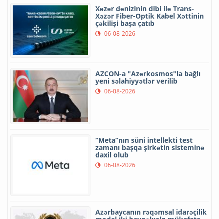
Xəzər dənizinin dibi ilə Trans-
Xəzər Fiber-Optik Kabel Xəttinin
çəkilişi başa çatıb
06-08-2026
AZCON-a "Azərkosmos"la bağlı
yeni səlahiyyətlər verilib
06-08-2026
“Meta”nın süni intellekti test
zamanı başqa şirkətin sisteminə
daxil olub
06-08-2026
Azərbaycanın rəqəmsal idarəçilik