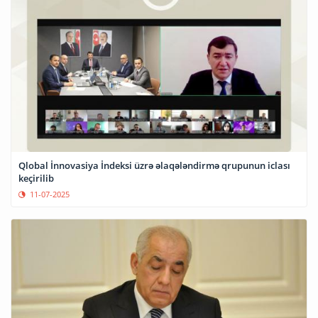
Qlobal İnnovasiya İndeksi üzrə əlaqələndirmə qrupunun iclası
keçirilib
11-07-2025