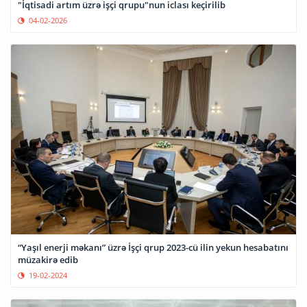
"İqtisadi artım üzrə işçi qrupu"nun iclası keçirilib
04-02-2026
“Yaşıl enerji məkanı” üzrə İşçi qrup 2023-cü ilin yekun hesabatını
müzakirə edib
19-02-2024