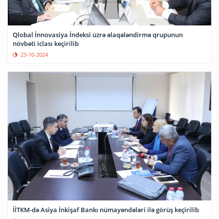
Qlobal İnnovasiya İndeksi üzrə əlaqələndirmə qrupunun
növbəti iclası keçirilib
23-10-2024
İİTKM-də Asiya İnkişaf Bankı nümayəndələri ilə görüş keçirilib