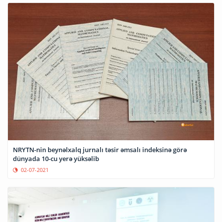
NRYTN-nin beynəlxalq jurnalı təsir əmsalı indeksinə görə
dünyada 10-cu yerə yüksəlib
02-07-2021