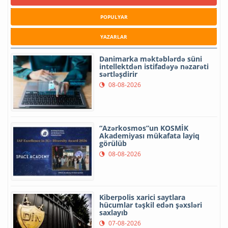
POPULYAR
YAZARLAR
Danimarka məktəblərdə süni
intellektdən istifadəyə nəzarəti
sərtləşdirir
08-08-2026
“Azərkosmos”un KOSMİK
Akademiyası mükafata layiq
görülüb
08-08-2026
Kiberpolis xarici saytlara
hücumlar təşkil edən şəxsləri
saxlayıb
07-08-2026