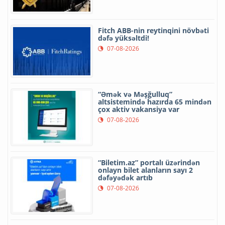
Fitch ABB-nin reytinqini növbəti
dəfə yüksəltdi!
07-08-2026
“Əmək və Məşğulluq”
altsistemində hazırda 65 mindən
çox aktiv vakansiya var
07-08-2026
“Biletim.az” portalı üzərindən
onlayn bilet alanların sayı 2
dəfəyədək artıb
07-08-2026