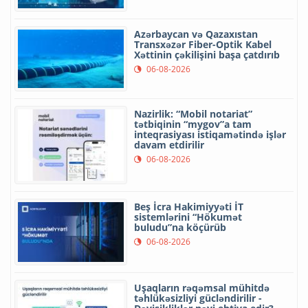
Azərbaycan və Qazaxıstan
Transxəzər Fiber-Optik Kabel
Xəttinin çəkilişini başa çatdırıb
06-08-2026
Nazirlik: “Mobil notariat”
tətbiqinin “mygov”a tam
inteqrasiyası istiqamətində işlər
davam etdirilir
06-08-2026
Beş İcra Hakimiyyəti İT
sistemlərini “Hökumət
buludu”na köçürüb
06-08-2026
Uşaqların rəqəmsal mühitdə
təhlükəsizliyi gücləndirilir -