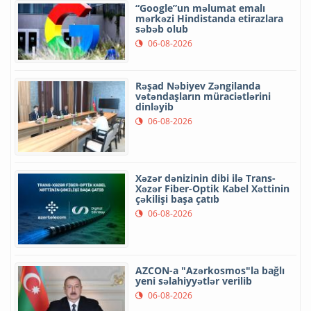
“Google”un məlumat emalı
mərkəzi Hindistanda etirazlara
səbəb olub
06-08-2026
Rəşad Nəbiyev Zəngilanda
vətəndaşların müraciətlərini
dinləyib
06-08-2026
Xəzər dənizinin dibi ilə Trans-
Xəzər Fiber-Optik Kabel Xəttinin
çəkilişi başa çatıb
06-08-2026
AZCON-a "Azərkosmos"la bağlı
yeni səlahiyyətlər verilib
06-08-2026