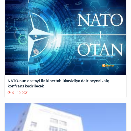
NATO-nun dəstəyi ilə kibertəhlükəsizliyə dair beynəlxalq
konfrans keçiriləcək
01-10-2021