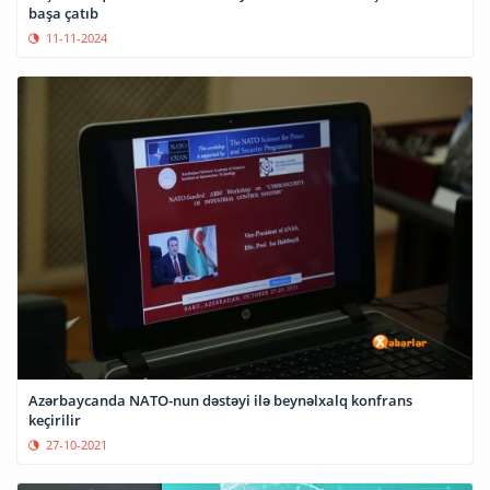
başa çatıb
11-11-2024
Azərbaycanda NATO-nun dəstəyi ilə beynəlxalq konfrans
keçirilir
27-10-2021