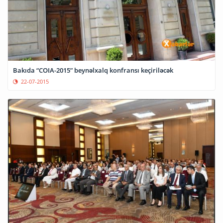
Bakıda “COIA-2015” beynəlxalq konfransı keçiriləcək
22-07-2015