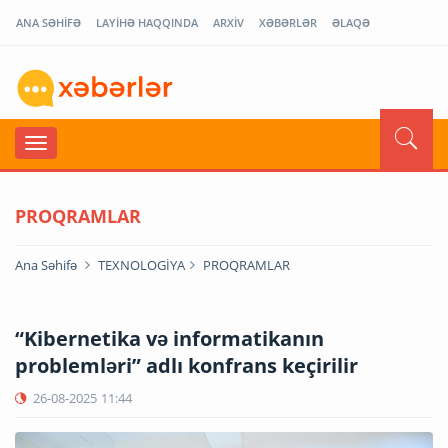
ANA SƏHİFƏ
LAYİHƏ HAQQINDA
ARXİV
XƏBƏRLƏR
ƏLAQƏ
PROQRAMLAR
Ana Səhifə
TEXNOLOGİYA
PROQRAMLAR
“Kibernetika və informatikanın
problemləri” adlı konfrans keçirilir
26-08-2025
11:44