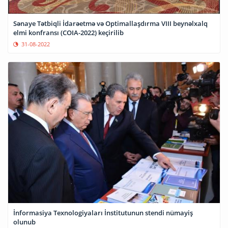
Sənaye Tətbiqli İdarəetmə və Optimallaşdırma VIII beynəlxalq
elmi konfransı (COIA-2022) keçirilib
31-08-2022
İnformasiya Texnologiyaları İnstitutunun stendi nümayiş
olunub