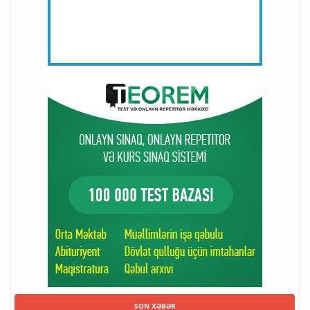
SON XƏBƏR