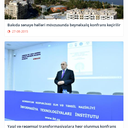
Bakıda sənaye həlləri mövzusunda beynəlxalq konfrans keçirilir
27-08-2015
Yaşıl və rəqəmsal transformasiyalara həsr olunmuş konfrans