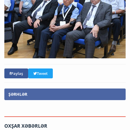
Paylaş
Tweet
ŞƏRHLƏR
OXŞAR XƏBƏRLƏR