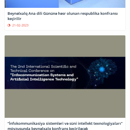
Beynəlxalq Ana dili Gününə həsr olunan respublika konfransı
keçirilir
21-02-2023
“İnfokommunikasiya sistemləri və süni intellekt texnologiyaları”
mövzusunda beynəlxalq konfrans keçiriləcək