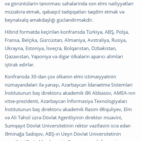
və görüntülərin tanınması sahələrində son elmi nailiyyətləri
müzakirə etmək, qabaqcıl tədqiqatları təqdim etmək və
beynəlxalq əməkdaşlığı gücləndirməkdir.
Hibrid formatda keçirilən konfransda Türkiyə, ABŞ, Polşa,
Fransa, Belçika, Gürcüstan, Almaniya, Avstraliya, Rusiya,
Ukrayna, Estoniya, İsveçrə, Bolqarıstan, Özbəkistan,
Qazaxıstan, Yaponiya və digər ölkələrin aparıcı alimləri
iştirak edirlər.
Konfransda 30-dan çox ölkənin elmi ictimaiyyətinin
nümayəndələri ilə yanaşı, Azərbaycan İdarəetmə Sistemləri
İnstitutunun baş direktoru akademik Əli Abbasov, AMEA-nın
vitse-prezidenti, Azərbaycan İnformasiya Texnologiyaları
İnstitutunun baş direktoru akademik Rasim Əliquliyev, Elm
və Ali Təhsil üzrə Dövlət Agentliyinin direktor müavini,
Sumqayıt Dövlət Universitetinin rektor vəzifəsini icra edən
Əminağa Sadıqov, ABŞ-ın Ueyn Dövlət Universitetinin