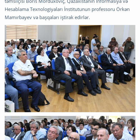
təmsilçisi Boris Morduxoviç, Qazaxıstanın İnformasiya və
Hesablama Texnologiyaları İnstitutunun professoru Örkən
Mamırbayev və başqaları iştirak edirlər.