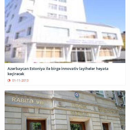
Azərbaycan Estoniya ilə birgə innovativ layihələr həyata
keçirəcək
01-11-2013