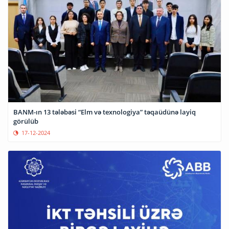
BANM-ın 13 tələbəsi “Elm və texnologiya” təqaüdünə layiq
görülüb
17-12-2024