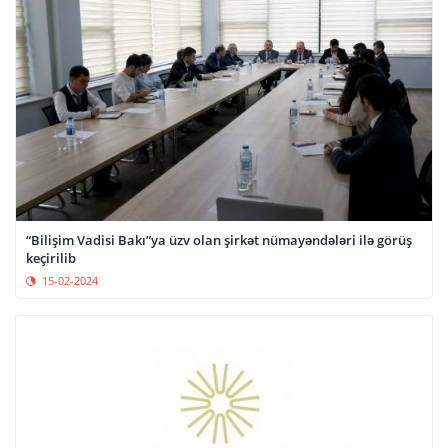
“Bilişim Vadisi Bakı”ya üzv olan şirkət nümayəndələri ilə görüş
keçirilib
15-02-2024