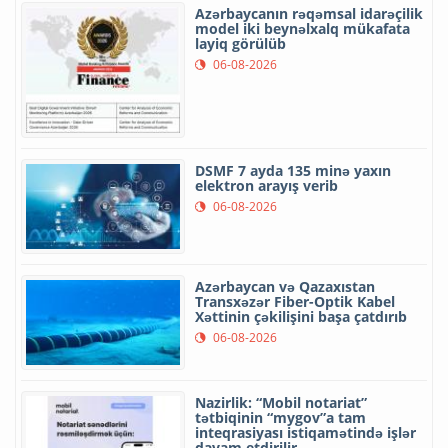
Azərbaycanın rəqəmsal idarəçilik
model iki beynəlxalq mükafata
layiq görülüb
06-08-2026
DSMF 7 ayda 135 minə yaxın
elektron arayış verib
06-08-2026
Azərbaycan və Qazaxıstan
Transxəzər Fiber-Optik Kabel
Xəttinin çəkilişini başa çatdırıb
06-08-2026
Nazirlik: “Mobil notariat”
tətbiqinin “mygov”a tam
inteqrasiyası istiqamətində işlər
davam etdirilir