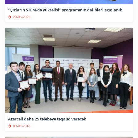
“Qızların STEM-də yüksəlişi” proqramının qalibləri açıqlanıb
20-05-2025
Azercell daha 25 tələbəyə təqaüd verəcək
09-01-2018