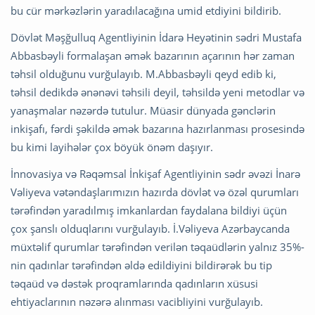
bu cür mərkəzlərin yaradılacağına umid etdiyini bildirib.
Dövlət Məşğulluq Agentliyinin İdarə Heyətinin sədri Mustafa
Abbasbəyli formalaşan əmək bazarının açarının hər zaman
təhsil olduğunu vurğulayıb. M.Abbasbəyli qeyd edib ki,
təhsil dedikdə ənənəvi təhsili deyil, təhsildə yeni metodlar və
yanaşmalar nəzərdə tutulur. Müasir dünyada gənclərin
inkişafı, fərdi şəkildə əmək bazarına hazırlanması prosesində
bu kimi layihələr çox böyük önəm daşıyır.
İnnovasiya və Rəqəmsal İnkişaf Agentliyinin sədr əvəzi İnarə
Vəliyeva vətəndaşlarımızın hazırda dövlət və özəl qurumları
tərəfindən yaradılmış imkanlardan faydalana bildiyi üçün
çox şanslı olduqlarını vurğulayıb. İ.Vəliyeva Azərbaycanda
müxtəlif qurumlar tərəfindən verilən təqaüdlərin yalnız 35%-
nin qadınlar tərəfindən əldə edildiyini bildirərək bu tip
təqaüd və dəstək proqramlarında qadınların xüsusi
ehtiyaclarının nəzərə alınması vacibliyini vurğulayıb.