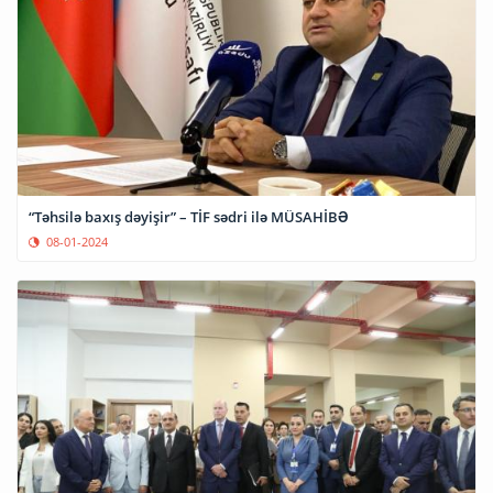
“Təhsilə baxış dəyişir” – TİF sədri ilə MÜSAHİBƏ
08-01-2024