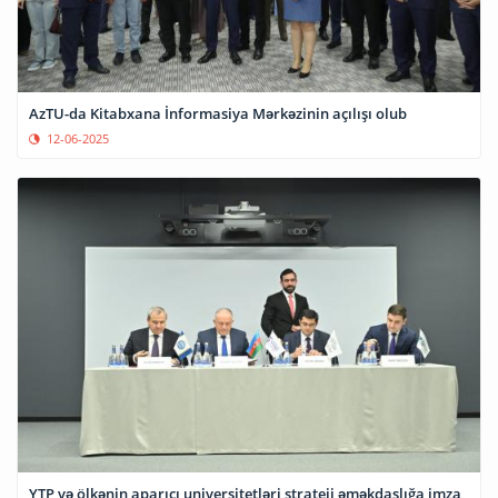
AzTU-da Kitabxana İnformasiya Mərkəzinin açılışı olub
12-06-2025
YTP və ölkənin aparıcı universitetləri strateji əməkdaşlığa imza