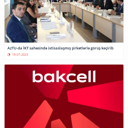
AzTU-da İKT sahəsində ixtisaslaşmış şirkətlərlə görüş keçirib
19-07-2023