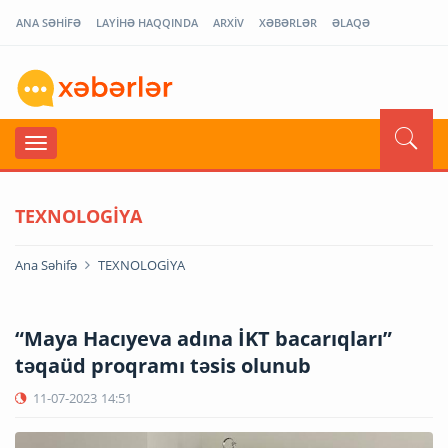
ANA SƏHİFƏ
LAYİHƏ HAQQINDA
ARXİV
XƏBƏRLƏR
ƏLAQƏ
TEXNOLOGİYA
Ana Səhifə
TEXNOLOGİYA
“Maya Hacıyeva adına İKT bacarıqları”
təqaüd proqramı təsis olunub
11-07-2023
14:51