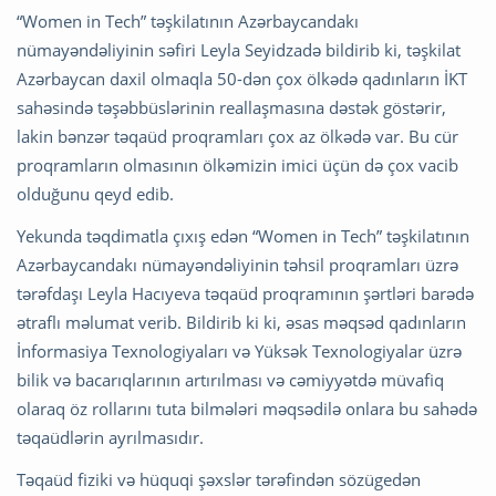
“Women in Tech” təşkilatının Azərbaycandakı
nümayəndəliyinin səfiri Leyla Seyidzadə bildirib ki, təşkilat
Azərbaycan daxil olmaqla 50-dən çox ölkədə qadınların İKT
sahəsində təşəbbüslərinin reallaşmasına dəstək göstərir,
lakin bənzər təqaüd proqramları çox az ölkədə var. Bu cür
proqramların olmasının ölkəmizin imici üçün də çox vacib
olduğunu qeyd edib.
Yekunda təqdimatla çıxış edən “Women in Tech” təşkilatının
Azərbaycandakı nümayəndəliyinin təhsil proqramları üzrə
tərəfdaşı Leyla Hacıyeva təqaüd proqramının şərtləri barədə
ətraflı məlumat verib. Bildirib ki ki, əsas məqsəd qadınların
İnformasiya Texnologiyaları və Yüksək Texnologiyalar üzrə
bilik və bacarıqlarının artırılması və cəmiyyətdə müvafiq
olaraq öz rollarını tuta bilmələri məqsədilə onlara bu sahədə
təqaüdlərin ayrılmasıdır.
Təqaüd fiziki və hüquqi şəxslər tərəfindən sözügedən