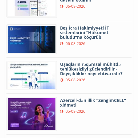
06-08-2026
Beş İcra Hakimiyyəti İT
sistemlərini “Hökumət
buludu”na köçürüb
06-08-2026
Uşaqların rəqəmsal mühitdə
təhlükəsizliyi gücləndirilir -
Dəyişikliklər nəyi ehtiva edir?
05-08-2026
Azercell-dən illik “ZengimCELL”
xidməti
05-08-2026