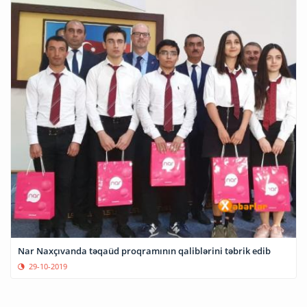
Nar Naxçıvanda təqaüd proqramının qaliblərini təbrik edib
29-10-2019