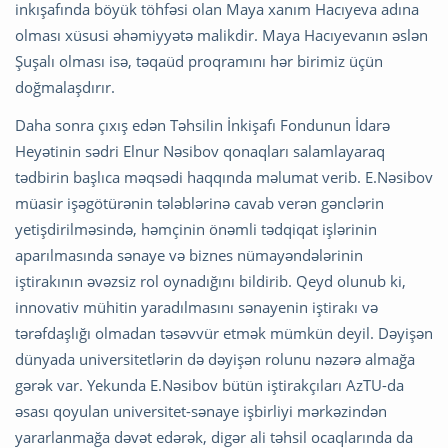
inkışafında böyük töhfəsi olan Maya xanım Hacıyeva adına
olması xüsusi əhəmiyyətə malikdir. Maya Hacıyevanın əslən
Şuşalı olması isə, təqaüd proqramını hər birimiz üçün
doğmalaşdırır.
Daha sonra çıxış edən Təhsilin İnkişafı Fondunun İdarə
Heyətinin sədri Elnur Nəsibov qonaqları salamlayaraq
tədbirin başlıca məqsədi haqqında məlumat verib. E.Nəsibov
müasir işəgötürənin tələblərinə cavab verən gənclərin
yetişdirilməsində, həmçinin önəmli tədqiqat işlərinin
aparılmasında sənaye və biznes nümayəndələrinin
iştirakının əvəzsiz rol oynadığını bildirib. Qeyd olunub ki,
innovativ mühitin yaradılmasını sənayenin iştirakı və
tərəfdaşlığı olmadan təsəvvür etmək mümkün deyil. Dəyişən
dünyada universitetlərin də dəyişən rolunu nəzərə almağa
gərək var. Yekunda E.Nəsibov bütün iştirakçıları AzTU-da
əsası qoyulan universitet-sənaye işbirliyi mərkəzindən
yararlanmağa dəvət edərək, digər ali təhsil ocaqlarında da