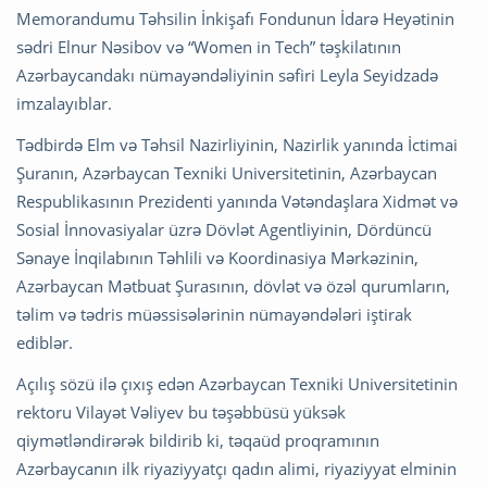
Memorandumu Təhsilin İnkişafı Fondunun İdarə Heyətinin
sədri Elnur Nəsibov və “Women in Tech” təşkilatının
Azərbaycandakı nümayəndəliyinin səfiri Leyla Seyidzadə
imzalayıblar.
Tədbirdə Elm və Təhsil Nazirliyinin, Nazirlik yanında İctimai
Şuranın, Azərbaycan Texniki Universitetinin, Azərbaycan
Respublikasının Prezidenti yanında Vətəndaşlara Xidmət və
Sosial İnnovasiyalar üzrə Dövlət Agentliyinin, Dördüncü
Sənaye İnqilabının Təhlili və Koordinasiya Mərkəzinin,
Azərbaycan Mətbuat Şurasının, dövlət və özəl qurumların,
təlim və tədris müəssisələrinin nümayəndələri iştirak
ediblər.
Açılış sözü ilə çıxış edən Azərbaycan Texniki Universitetinin
rektoru Vilayət Vəliyev bu təşəbbüsü yüksək
qiymətləndirərək bildirib ki, təqaüd proqramının
Azərbaycanın ilk riyaziyyatçı qadın alimi, riyaziyyat elminin