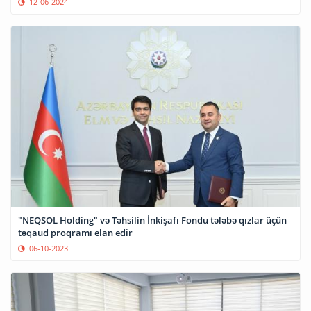
12-06-2024
"NEQSOL Holding" və Təhsilin İnkişafı Fondu tələbə qızlar üçün
təqaüd proqramı elan edir
06-10-2023