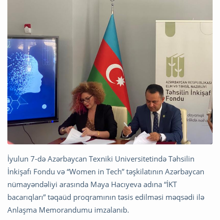
İyulun 7-də Azərbaycan Texniki Universitetində Təhsilin
İnkişafı Fondu və “Women in Tech” təşkilatının Azərbaycan
nümayəndəliyi arasında Maya Hacıyeva adına “İKT
bacarıqları” təqaüd proqramının təsis edilməsi məqsədi ilə
Anlaşma Memorandumu imzalanıb.