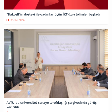
“Bakcell”in dəstəyi ilə qadınlar üçün İKT üzrə təlimlər başladı
31-07-2024
AzTU-da universitet-sənaye tərəfdaşlığı çərçivəsində görüş
keçirilib