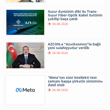
Xəzər dənizinin dibi ilə Trans-
Xəzər Fiber-Optik Kabel Xəttinin
çəkilişi başa çatıb
06-08-2026
AZCON-a "Azərkosmos"la bağlı
yeni səlahiyyətlər verilib
06-08-2026
“Meta”nın süni intellekti test
zamanı başqa şirkətin sisteminə
daxil olub
06-08-2026