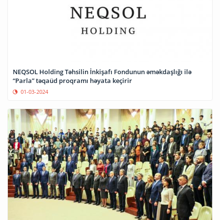
NEQSOL Holding Təhsilin İnkişafı Fondunun əməkdaşlığı ilə
“Parla” təqaüd proqramı həyata keçirir
01-03-2024