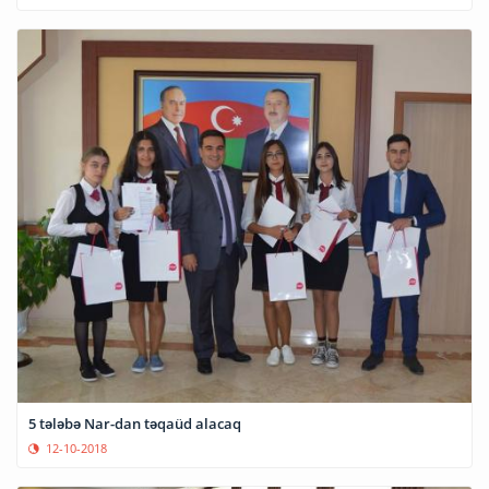
5 tələbə Nar-dan təqaüd alacaq
12-10-2018