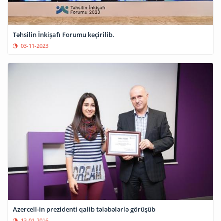
Təhsilin İnkişafı Forumu keçirilib.
03-11-2023
Azercell-in prezidenti qalib tələbələrlə görüşüb
13-01-2016