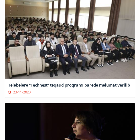
Tələbələrə “Technest” təqaüd proqramı barədə məlumat verilib
23-11-2023