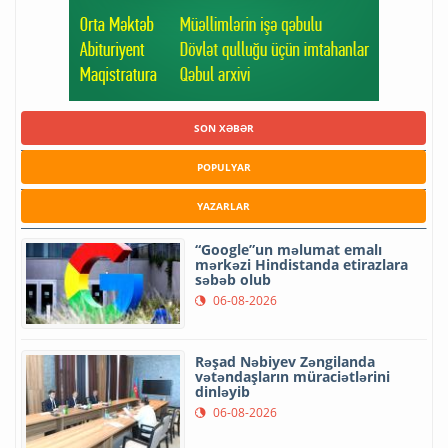
SON XƏBƏR
POPULYAR
YAZARLAR
“Google”un məlumat emalı
mərkəzi Hindistanda etirazlara
səbəb olub
06-08-2026
Rəşad Nəbiyev Zəngilanda
vətəndaşların müraciətlərini
dinləyib
06-08-2026