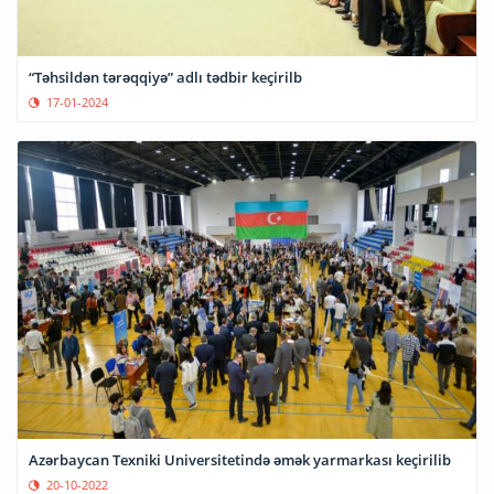
“Təhsildən tərəqqiyə” adlı tədbir keçirilb
17-01-2024
Azərbaycan Texniki Universitetində əmək yarmarkası keçirilib
20-10-2022