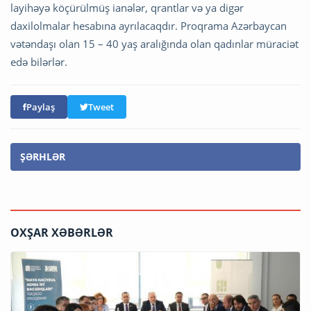
layihəyə köçürülmüş ianələr, qrantlar və ya digər
daxilolmalar hesabına ayrılacaqdır. Proqrama Azərbaycan
vətəndaşı olan 15 – 40 yaş aralığında olan qadınlar müraciət
edə bilərlər.
Paylaş
Tweet
ŞƏRHLƏR
OXŞAR XƏBƏRLƏR