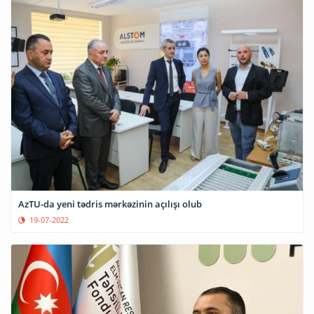
AzTU-da yeni tədris mərkəzinin açılışı olub
19-07-2022