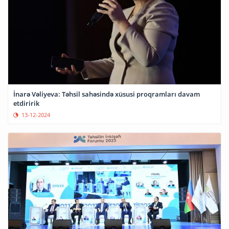
İnarə Vəliyeva: Təhsil sahəsində xüsusi proqramları davam
etdiririk
13-12-2024