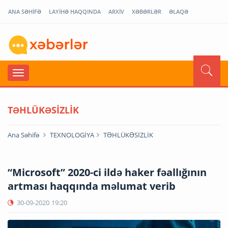
ANA SƏHİFƏ
LAYİHƏ HAQQINDA
ARXİV
XƏBƏRLƏR
ƏLAQƏ
TƏHLÜKƏSİZLİK
Ana Səhifə
TEXNOLOGİYA
TƏHLÜKƏSİZLİK
“Microsoft” 2020-ci ildə haker fəallığının
artması haqqında məlumat verib
30-09-2020
19:20