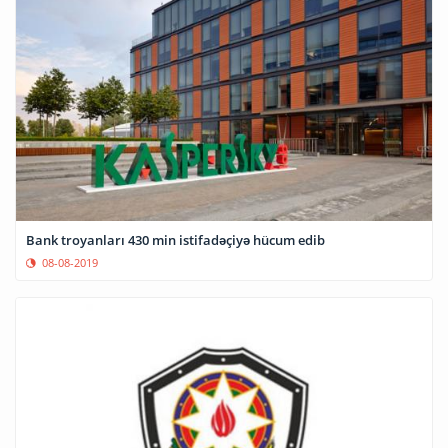
Bank troyanları 430 min istifadəçiyə hücum edib
08-08-2019