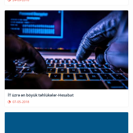
İT üzrə ən böyük təhlükələr-Hesabat
07-05-2018