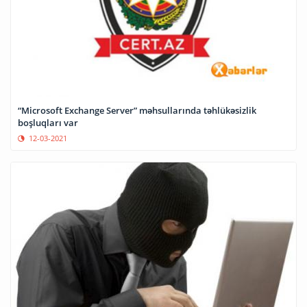
“Microsoft Exchange Server” məhsullarında təhlükəsizlik
boşluqları var
12-03-2021