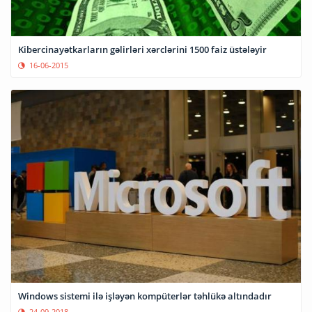
Kibercinayətkarların gəlirləri xərclərini 1500 faiz üstələyir
16-06-2015
Windows sistemi ilə işləyən kompüterlər təhlükə altındadır
24-09-2018