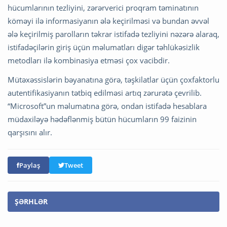
hücumlarının tezliyini, zərərverici proqram təminatının
köməyi ilə informasiyanın ələ keçirilməsi və bundan əvvəl
ələ keçirilmiş parolların təkrar istifadə tezliyini nəzərə alaraq,
istifadəçilərin giriş üçün məlumatları digər təhlükəsizlik
metodları ilə kombinasiya etməsi çox vacibdir.
Mütəxəssislərin bəyanatına görə, təşkilatlar üçün çoxfaktorlu
autentifikasiyanın tətbiq edilməsi artıq zərurətə çevrilib.
“Microsoft”un məlumatına görə, ondan istifadə hesablara
müdaxiləyə hədəflənmiş bütün hücumların 99 faizinin
qarşısını alır.
Paylaş
Tweet
ŞƏRHLƏR