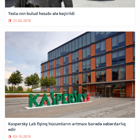
Tesla-nın bulud hesabı ələ keçirildi
21-02-2018
Kaspersky Lab fişinq hücumların artması barədə xəbərdarlıq
edir
03-10-2019