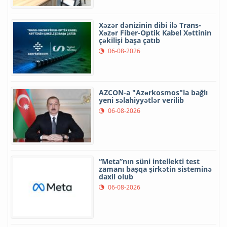
Xəzər dənizinin dibi ilə Trans-
Xəzər Fiber-Optik Kabel Xəttinin
çəkilişi başa çatıb
06-08-2026
AZCON-a "Azərkosmos"la bağlı
yeni səlahiyyətlər verilib
06-08-2026
“Meta”nın süni intellekti test
zamanı başqa şirkətin sisteminə
daxil olub
06-08-2026