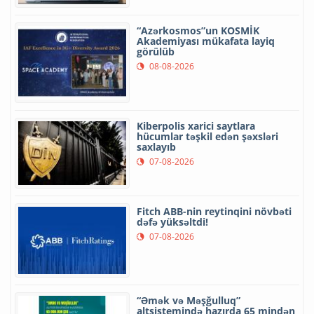
“Azərkosmos”un KOSMİK
Akademiyası mükafata layiq
görülüb
08-08-2026
Kiberpolis xarici saytlara
hücumlar təşkil edən şəxsləri
saxlayıb
07-08-2026
Fitch ABB-nin reytinqini növbəti
dəfə yüksəltdi!
07-08-2026
“Əmək və Məşğulluq”
altsistemində hazırda 65 mindən