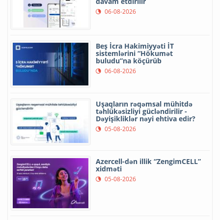
davam etdirilir
06-08-2026
Beş İcra Hakimiyyəti İT
sistemlərini “Hökumət
buludu”na köçürüb
06-08-2026
Uşaqların rəqəmsal mühitdə
təhlükəsizliyi gücləndirilir -
Dəyişikliklər nəyi ehtiva edir?
05-08-2026
Azercell-dən illik “ZengimCELL”
xidməti
05-08-2026