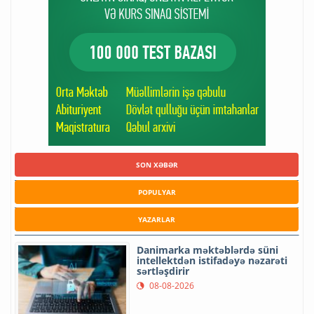
SON XƏBƏR
POPULYAR
YAZARLAR
Danimarka məktəblərdə süni
intellektdən istifadəyə nəzarəti
sərtləşdirir
08-08-2026