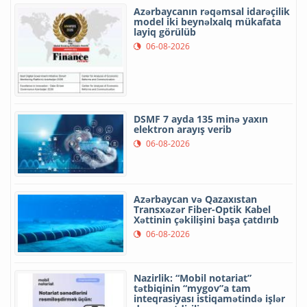
Azərbaycanın rəqəmsal idarəçilik
model iki beynəlxalq mükafata
layiq görülüb
06-08-2026
DSMF 7 ayda 135 minə yaxın
elektron arayış verib
06-08-2026
Azərbaycan və Qazaxıstan
Transxəzər Fiber-Optik Kabel
Xəttinin çəkilişini başa çatdırıb
06-08-2026
Nazirlik: “Mobil notariat”
tətbiqinin “mygov”a tam
inteqrasiyası istiqamətində işlər