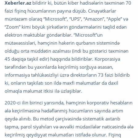
Xeberler.az
bildirir ki, bütün kiber hadisələrin təxminən 70
faizi fişinq hücumlarının payına düşüb. Cinayətkarlar
müntəzəm olaraq “Microsoft”, “UPS”, “Amazon”, “Apple” və
“Zoom” kimi böyük şirkətlərin göndərmələrini təqlid edən
elektron məktublar göndəriblər. “Microsoft”un
mütəxəssisləri, həmçinin hakerin qurbanın sistemində
olduğu orta müddətin azalması (indi bu göstərici təxminən
45 dəqiqə təşkil edir) haqqında bildiriblər. Korporasiya
tərəfindən bu yaxınlarda keçirilmiş sorğuya əsasən,
informasiya təhlükəsizliyi üzrə direktorların 73 faizi bildirib
ki, onların təşkilatı son ildə məxfi məlumatlar da daxil
olmaqla məlumat itkisi ilə üzləşiblər.
2020-ci ilin birinci yarısında, həmçinin korporativ hesabların
ələ keçirilməsinə hədəflənmiş hücumların sayında artım
qeydə alınıb. Bu metod çərçivəsində sistematik axtarıb
tapma, parol siyahıları və əvvəlki müdaxilələr nəticəsində ələ
keçirilmiş qeydiyyat məlumatları istifadə olunur. Fişinq