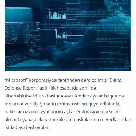
“Microsoft” korporasiyası tərəfindən dərc edilmiş “Digital
Defense Report” adlı illik hesabatda son ildə
kibertəhlükəsizlik sahəsində əsas tendensiyalar haqqında
məlumat verilib. Şirkətin mütəxəssisləri qeyd ediblər ki,
hakerlər öz əməliyyatlarının aşkar edilməsinin qarşısını
almaqla yanaşı, daha mürəkkəb maskalanma metodlarından
istifadəyə başlayıblar.