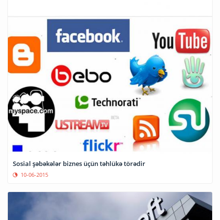
Sosial şəbəkələr biznes üçün təhlükə törədir
10-06-2015