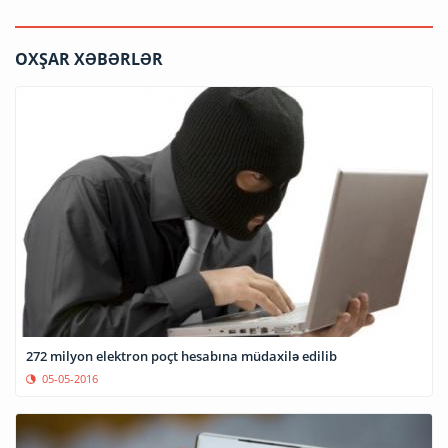
OXŞAR XƏBƏRLƏR
272 milyon elektron poçt hesabına müdaxilə edilib
05-05-2016