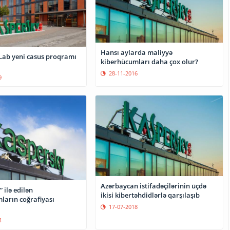
Hansı aylarda maliyyə
Lab yeni casus proqramı
kiberhücumları daha çox olur?
28-11-2016
9
Azərbaycan istifadəçilərinin üçdə
 ilə edilən
ikisi kibertəhdidlərlə qarşılaşıb
ların coğrafiyası
17-07-2018
4