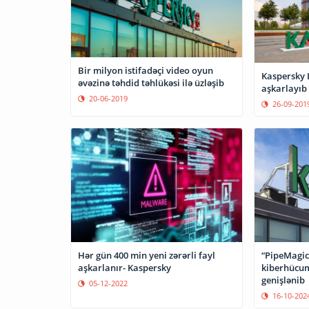
Bir milyon istifadəçi video oyun
Kaspersky 
əvəzinə təhdid təhlükəsi ilə üzləşib
aşkarlayıb
20-06-2019
26-09-201
Hər gün 400 min yeni zərərli fayl
“PipeMagic”
aşkarlanır- Kaspersky
kiberhücum
genişlənib
05-12-2022
16-10-202