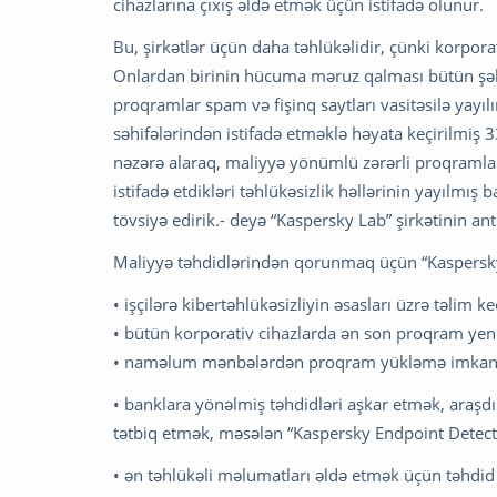
cihazlarına çıxış əldə etmək üçün istifadə olunur.
Bu, şirkətlər üçün daha təhlükəlidir, çünki korpora
Onlardan birinin hücuma məruz qalması bütün şəbə
proqramlar spam və fişinq saytları vasitəsilə yayılır
səhifələrindən istifadə etməklə həyata keçirilmiş 
nəzərə alaraq, maliyyə yönümlü zərərli proqramların
istifadə etdikləri təhlükəsizlik həllərinin yayılmı
tövsiyə edirik.- deyə “Kaspersky Lab” şirkətinin an
Maliyyə təhdidlərindən qorunmaq üçün “Kaspersky L
• işçilərə kibertəhlükəsizliyin əsasları üzrə təlim k
• bütün korporativ cihazlarda ən son proqram yeni
• naməlum mənbələrdən proqram yükləmə imkanl
• banklara yönəlmiş təhdidləri aşkar etmək, araş
tətbiq etmək, məsələn “Kaspersky Endpoint Detec
• ən təhlükəli məlumatları əldə etmək üçün təhdi