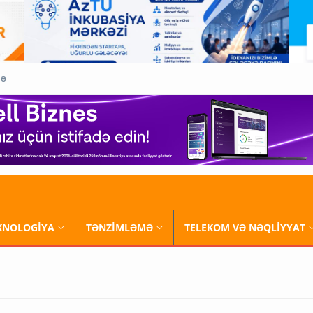
QƏ
XNOLOGİYA
TƏNZİMLƏMƏ
TELEKOM VƏ NƏQLİYYAT