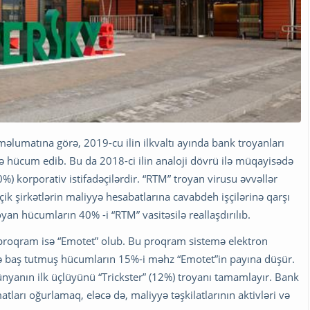
 məlumatına görə, 2019-cu ilin ilkvaltı ayında bank troyanları
yə hücum edib. Bu da 2018-ci ilin analoji dövrü ilə müqayisədə
 korporativ istifadəçilərdir. “RTM” troyan virusu əvvəllər
çik şirkətlərin maliyyə hesabatlarına cavabdeh işçilərinə qarşı
troyan hücumların 40% -i “RTM” vasitəsilə reallaşdırılıb.
 proqram isə “Emotet” olub. Bu proqram sistemə elektron
ində baş tutmuş hücumların 15%-i məhz “Emotet”in payına düşür.
nyanın ilk üçlüyünü “Trickster” (12%) troyanı tamamlayır. Bank
ları oğurlamaq, eləcə də, maliyyə təşkilatlarının aktivləri və