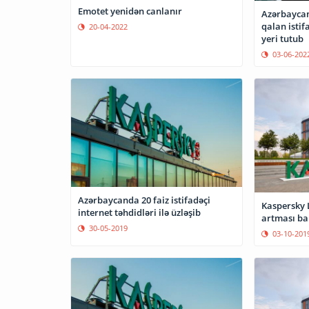
Emotet yenidən canlanır
Azərbaycan
qalan istif
20-04-2022
yeri tutub
03-06-202
Azərbaycanda 20 faiz istifadəçi
Kaspersky 
internet təhdidləri ilə üzləşib
artması ba
30-05-2019
03-10-201