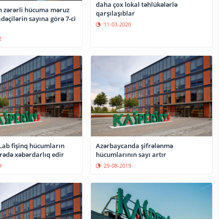
daha çox lokal təhlükələrlə
 zərərli hücuma məruz
qarşılaşıblar
adəçilərin sayına görə 7-ci
11-03-2020
2
Lab fişinq hücumların
Azərbaycanda şifrələnmə
rədə xəbərdarlıq edir
hücumlarının sayı artır
9
29-08-2019