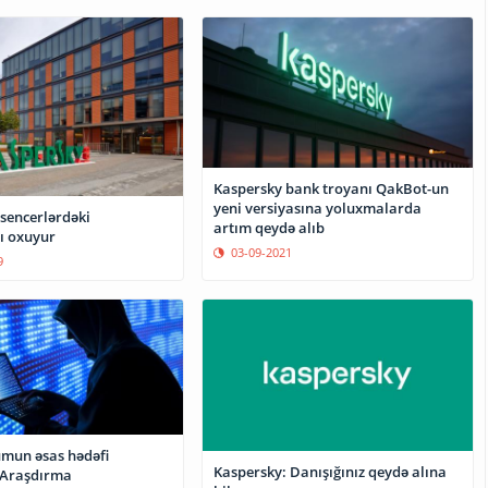
Kaspersky bank troyanı QakBot-un
yeni versiyasına yoluxmalarda
sencerlərdəki
artım qeydə alıb
ı oxuyur
03-09-2021
9
umun əsas hədəfi
Kaspersky: Danışığınız qeydə alına
-Araşdırma