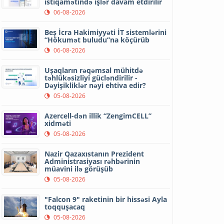
istiqamətində işlər davam etdirilir
06-08-2026
Beş İcra Hakimiyyəti İT sistemlərini
“Hökumət buludu”na köçürüb
06-08-2026
Uşaqların rəqəmsal mühitdə
təhlükəsizliyi gücləndirilir -
Dəyişikliklər nəyi ehtiva edir?
05-08-2026
Azercell-dən illik “ZengimCELL”
xidməti
05-08-2026
Nazir Qazaxıstanın Prezident
Administrasiyası rəhbərinin
müavini ilə görüşüb
05-08-2026
"Falcon 9" raketinin bir hissəsi Ayla
toqquşacaq
05-08-2026