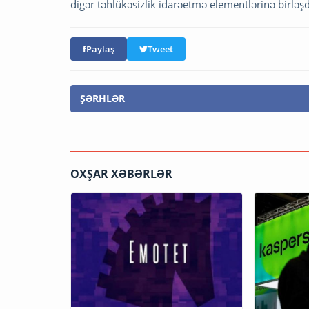
digər təhlükəsizlik idarəetmə elementlərinə birləş
Paylaş
Tweet
ŞƏRHLƏR
OXŞAR XƏBƏRLƏR