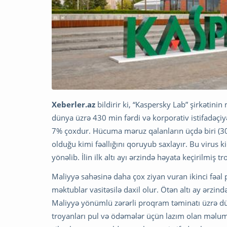
Xeberler.az
bildirir ki, “Kaspersky Lab” şirkətinin
dünya üzrə 430 min fərdi və korporativ istifadəçi
7% çoxdur. Hücuma məruz qalanların üçdə biri (30%)
olduğu kimi fəallığını qoruyub saxlayır. Bu virus ki
yönəlib. İlin ilk altı ayı ərzində həyata keçirilmiş 
Maliyyə sahəsinə daha çox ziyan vuran ikinci fəal
məktublar vasitəsilə daxil olur. Ötən altı ay ərz
Maliyyə yönümlü zərərli proqram təminatı üzrə dü
troyanları pul və ödəmələr üçün lazım olan məlumat