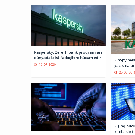
Kaspersky: Zərərli bank proqramları
dünyadakı istifadəçilərə hücum edir
FinSpy mes
16-07-2020
yazışmalar
25-07-201
Fişinq hüc
kimlərdir?