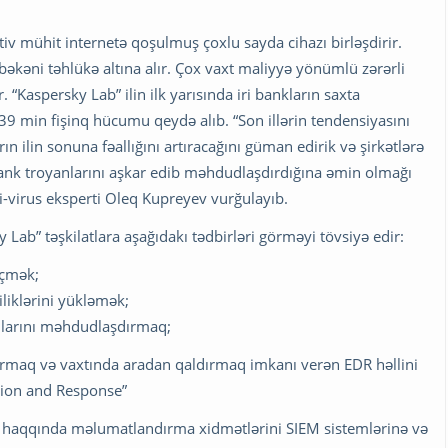
tiv mühit internetə qoşulmuş çoxlu sayda cihazı birləşdirir.
kəni təhlükə altına alır. Çox vaxt maliyyə yönümlü zərərli
. “Kaspersky Lab” ilin ilk yarısında iri bankların saxta
339 min fişinq hücumu qeydə alıb. “Son illərin tendensiyasını
 ilin sonuna fəallığını artıracağını güman edirik və şirkətlərə
ş bank troyanlarını aşkar edib məhdudlaşdırdığına əmin olmağı
ti-virus eksperti Oleq Kupreyev vurğulayıb.
ab” təşkilatlara aşağıdakı tədbirləri görməyi tövsiyə edir:
eçmək;
liklərini yükləmək;
arını məhdudlaşdırmaq;
dırmaq və vaxtında aradan qaldırmaq imkanı verən EDR həllini
tion and Response”
d haqqında məlumatlandırma xidmətlərini SIEM sistemlərinə və