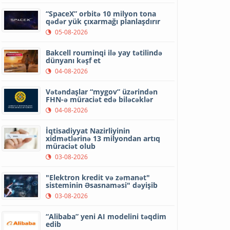
“SpaceX” orbitə 10 milyon tona
qədər yük çıxarmağı planlaşdırır
05-08-2026
Bakcell rouminqi ilə yay tətilində
dünyanı kəşf et
04-08-2026
Vətəndaşlar “mygov” üzərindən
FHN-ə müraciət edə biləcəklər
04-08-2026
İqtisadiyyat Nazirliyinin
xidmətlərinə 13 milyondan artıq
müraciət olub
03-08-2026
"Elektron kredit və zəmanət"
sisteminin Əsasnaməsi" dəyişib
03-08-2026
“Alibaba” yeni AI modelini təqdim
edib