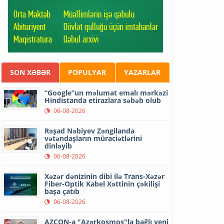
SON XƏBƏR
POPULYAR
YAZARLAR
“Google”un məlumat emalı mərkəzi
Hindistanda etirazlara səbəb olub
06-08-2026
Rəşad Nəbiyev Zəngilanda
vətəndaşların müraciətlərini
dinləyib
06-08-2026
Xəzər dənizinin dibi ilə Trans-Xəzər
Fiber-Optik Kabel Xəttinin çəkilişi
başa çatıb
06-08-2026
AZCON-a "Azərkosmos"la bağlı yeni