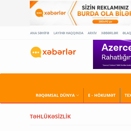
ANA SƏHİFƏ
LAYİHƏ HAQQINDA
ARXİV
XƏBƏRLƏR
ƏLA
RƏQƏMSAL DÜNYA
E - HÖKUMƏT
TE
TƏHLÜKƏSİZLİK