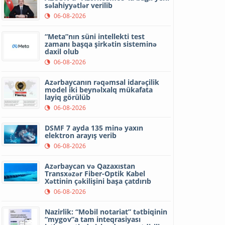
səlahiyyətlər verilib
06-08-2026
“Meta”nın süni intellekti test
zamanı başqa şirkətin sisteminə
daxil olub
06-08-2026
Azərbaycanın rəqəmsal idarəçilik
model iki beynəlxalq mükafata
layiq görülüb
06-08-2026
DSMF 7 ayda 135 minə yaxın
elektron arayış verib
06-08-2026
Azərbaycan və Qazaxıstan
Transxəzər Fiber-Optik Kabel
Xəttinin çəkilişini başa çatdırıb
06-08-2026
Nazirlik: “Mobil notariat” tətbiqinin
“mygov”a tam inteqrasiyası