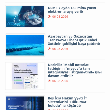
DSMF 7 ayda 135 minə yaxın
elektron arayış verib
06-08-2026
Azərbaycan və Qazaxıstan
Transxəzər Fiber-Optik Kabel
Xəttinin çəkilişini başa çatdırıb
06-08-2026
Nazirlik: “Mobil notariat”
tətbiqinin “mygov”a tam
inteqrasiyası istiqamətində işlər
davam etdirilir
06-08-2026
Beş İcra Hakimiyyəti İT
sistemlərini “Hökumət
buludu”na köçürüb