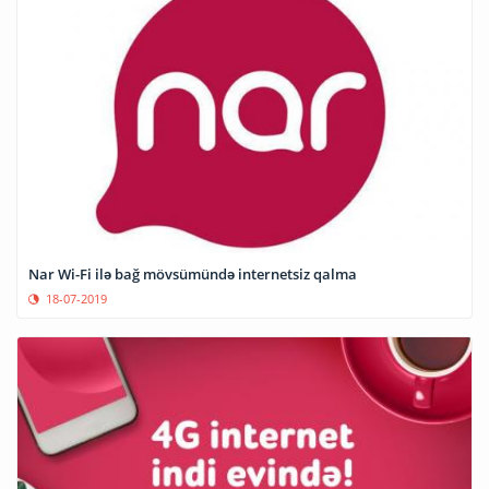
Nar Wi-Fi ilə bağ mövsümündə internetsiz qalma
18-07-2019