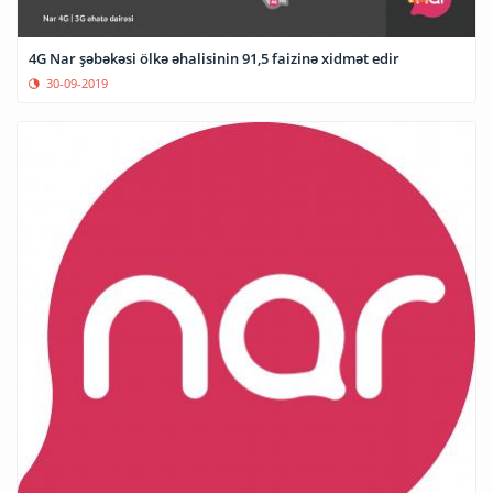
4G Nar şəbəkəsi ölkə əhalisinin 91,5 faizinə xidmət edir
30-09-2019