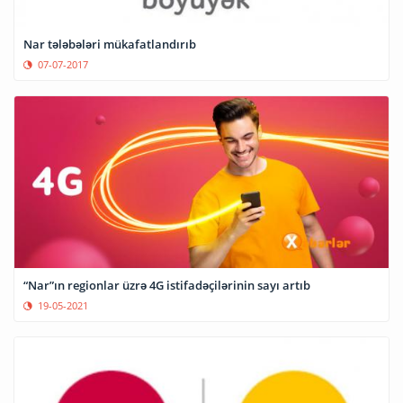
Nar tələbələri mükafatlandırıb
07-07-2017
“Nar”ın regionlar üzrə 4G istifadəçilərinin sayı artıb
19-05-2021