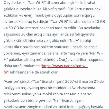
Qeyd edək ki, “Nar Wi-Fi” cihazını abunəçinin özü rahat
şəkildə quraşdıra bilər. Müvafiq tarifli SIM kartı ruterə daxil
etdikdən və enerji mənbəyinə qoşduqdan sonra qurğu
avtomatik olaraq işə düşür. “Nar Wi-Fi” ilə abunəçilərə 20 GB
və 50 GB-lıq internet paketləri təqdim edilir. Bu avadanlıq
sayəsində 30-dan artıq cihaz eyni anda sərfəli qiymətə
yüksək sürətli internetə çıxış əldə edir. “Nar+” tətbiqi
vasitəsilə cihazda cari paketin statusunu, hesab balansını
yoxlamaq, eyni zamanda, balansı artırmaq və yeni “Nar Wi-
Fi” paketləri almaq mümkündür. Qurğu və tariflər haqqında
daha ətraflı məlumatı “
https://www.nar.az/nar-wi-
fi/”
səhifəsindən əldə etmək olar.
“Azerfon” şirkəti (“Nar” ticarət nişanı) 2007-ci il martın 21-də
fəaliyyətə başlayaraq qısa bir müddətdə Azərbaycanda
telekommunikasiya və mobil rabitə sahəsinin aparıcı
şirkətlərindən birinə çevrilib. “Nar” ticarət nişanı
Azərbaycanın zəngin mədəni və tarixi irsinin çağdaş həyatla