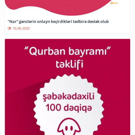
“Nar” gənclərin onlayn keçirdikləri tədbirə dəstək olub
16-06-2020