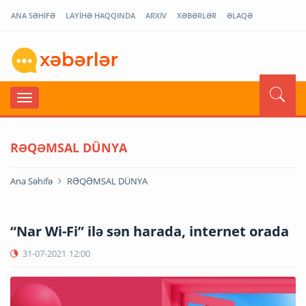
ANA SƏHİFƏ
LAYİHƏ HAQQINDA
ARXİV
XƏBƏRLƏR
ƏLAQƏ
RƏQƏMSAL DÜNYA
Ana Səhifə
RƏQƏMSAL DÜNYA
“Nar Wi-Fi” ilə sən harada, internet orada
31-07-2021
12:00