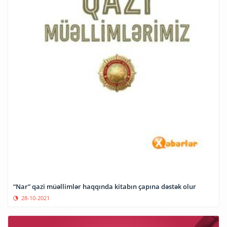
“Nar” qazi müəllimlər haqqında kitabın çapına dəstək olur
28-10-2021