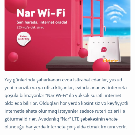
Yay günlərində şəhərkənarı evdə istirahət edənlər, yaxud
yeni mənzilə və ya ofisə köçənlər, evində ənənəvi internetə
qoşula bilməyənlər “Nar Wi-Fi” ilə yüksək sürətli internet
əldə edə bilirlər. Olduqları hər yerdə kəsintisiz və keyfiyyətli
internetlə əhatə olunmaq istəyənlər sadəcə ruteri özləri ilə
götürməlidirlər. Avadanlıq “Nar” LTE şəbəkəsinin əhatə
olunduğu hər yerdə internetə çıxış əldə etmək imkanı verir.