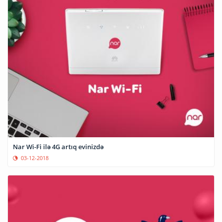
Nar Wi-Fi ilə 4G artıq evinizdə
03-12-2018