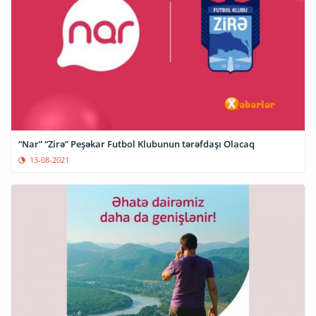
“Nar” “Zirə” Peşəkar Futbol Klubunun tərəfdaşı Olacaq
13-08-2021