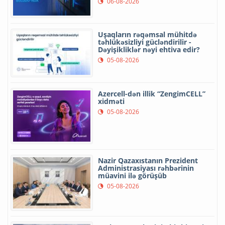
06-08-2026
Uşaqların rəqəmsal mühitdə
təhlükəsizliyi gücləndirilir -
Dəyişikliklər nəyi ehtiva edir?
05-08-2026
Azercell-dən illik “ZengimCELL”
xidməti
05-08-2026
Nazir Qazaxıstanın Prezident
Administrasiyası rəhbərinin
müavini ilə görüşüb
05-08-2026