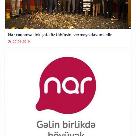
Nar rəqəmsal inkişafa öz töhfəsini verməyə davam edir
20-06-2019