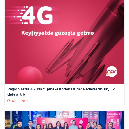
Regionlarda 4G “Nar” şəbəkəsindən istifadə edənlərin sayı iki
dəfə artıb
02-12-2019