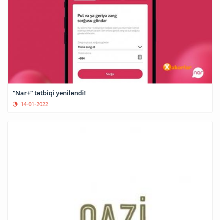
“Nar+” tətbiqi yeniləndi!
14-01-2022