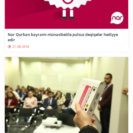
Nar Qurban bayramı münasibətilə pulsuz dəqiqələr hədiyyə
edir
21-08-2018