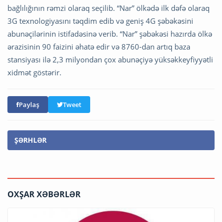
bağlılığının rəmzi olaraq seçilib. “Nar” ölkədə ilk dəfə olaraq
3G texnologiyasını təqdim edib və geniş 4G şəbəkəsini
abunəçilərinin istifadəsinə verib. “Nar” şəbəkəsi hazırda ölkə
ərazisinin 90 faizini əhatə edir və 8760-dan artıq baza
stansiyası ilə 2,3 milyondan çox abunəçiyə yüksəkkeyfiyyətli
xidmət göstərir.
Paylaş
Tweet
ŞƏRHLƏR
OXŞAR XƏBƏRLƏR