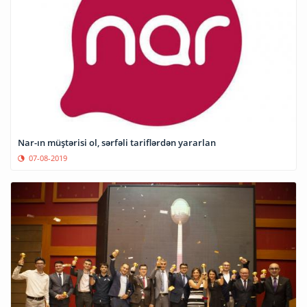
Nar-ın müştərisi ol, sərfəli tariflərdən yararlan
07-08-2019