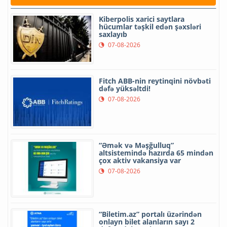
Kiberpolis xarici saytlara
hücumlar təşkil edən şəxsləri
saxlayıb
07-08-2026
Fitch ABB-nin reytinqini növbəti
dəfə yüksəltdi!
07-08-2026
“Əmək və Məşğulluq”
altsistemində hazırda 65 mindən
çox aktiv vakansiya var
07-08-2026
“Biletim.az” portalı üzərindən
onlayn bilet alanların sayı 2