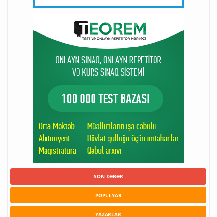
SON XƏBƏR
POPULYAR
YAZARLAR