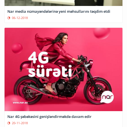
Nar media nümayəndələrinə yeni məhsullarını təqdim etdi
06-12-2018
Nar 4G şəbəkəsini genişləndirməkdə davam edir
20-11-2018