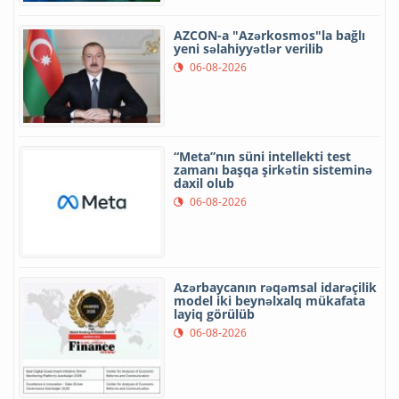
AZCON-a "Azərkosmos"la bağlı
yeni səlahiyyətlər verilib
06-08-2026
“Meta”nın süni intellekti test
zamanı başqa şirkətin sisteminə
daxil olub
06-08-2026
Azərbaycanın rəqəmsal idarəçilik
model iki beynəlxalq mükafata
layiq görülüb
06-08-2026