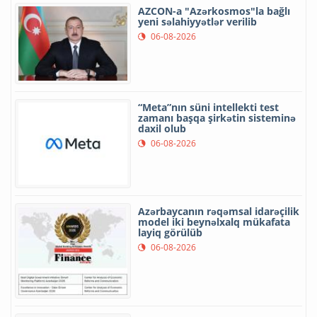
AZCON-a "Azərkosmos"la bağlı
yeni səlahiyyətlər verilib
06-08-2026
“Meta”nın süni intellekti test
zamanı başqa şirkətin sisteminə
daxil olub
06-08-2026
Azərbaycanın rəqəmsal idarəçilik
model iki beynəlxalq mükafata
layiq görülüb
06-08-2026