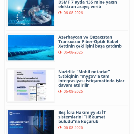
DSMF 7 ayda 135 minə yaxın
elektron arayış verib
06-08-2026
Azərbaycan və Qazaxıstan
Transxəzər Fiber-Optik Kabel
Xəttinin çəkilişini başa çatdırıb
06-08-2026
Nazirlik: “Mobil notariat”
tətbiqinin “mygov”a tam
inteqrasiyası istiqamətində işlər
davam etdirilir
06-08-2026
Beş İcra Hakimiyyəti İT
sistemlərini “Hökumət
buludu”na köçürüb
06-08-2026