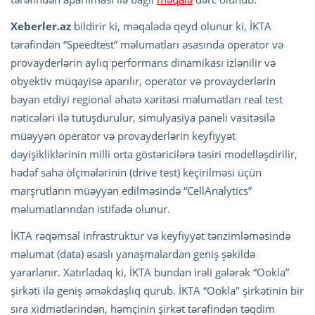
Xeberler.az
bildirir ki, məqalədə qeyd olunur ki, İKTA
tərəfindən “Speedtest” məlumatları əsasında operator və
provayderlərin aylıq performans dinamikası izlənilir və
obyektiv müqayisə aparılır, operator və provayderlərin
bəyan etdiyi regional əhatə xəritəsi məlumatları real test
nəticələri ilə tutuşdurulur, simulyasiya paneli vasitəsilə
müəyyən operator və provayderlərin keyfiyyət
dəyişikliklərinin milli orta göstəricilərə təsiri modelləşdirilir,
hədəf sahə ölçmələrinin (drive test) keçirilməsi üçün
marşrutların müəyyən edilməsində “CellAnalytics”
məlumatlarından istifadə olunur.
İKTA rəqəmsal infrastruktur və keyfiyyət tənzimləməsində
məlumat (data) əsaslı yanaşmalardan geniş şəkildə
yararlanır. Xatırladaq ki, İKTA bundan irəli gələrək “Ookla”
şirkəti ilə geniş əməkdaşlıq qurub. İKTA “Ookla" şirkətinin bir
sıra xidmətlərindən, həmçinin şirkət tərəfindən təqdim