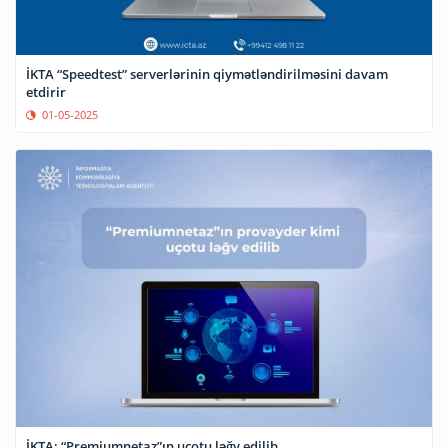
İKTA “Speedtest” serverlərinin qiymətləndirilməsini davam
etdirir
01-05-2025
İKTA: “Premiumnetaz”ın uçotu ləğv edilib