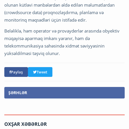
olunan kütləvi mənbələrdən əldə edilən məlumatlardan
(crowdsource data) proqnozlaşdırma, planlama və
monitorinq məqsədləri üçün istifadə edir.
Beləliklə, həm operator və provayderlər arasında obyektiv
müqayisə aparmaq imkanı yaranır, həm də
telekommunikasiya sahəsində xidmət səviyyəsinin
yüksəldilməsi təşviq olunur.
Paylaş
Tweet
ŞƏRHLƏR
OXŞAR XƏBƏRLƏR