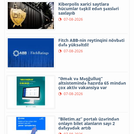
Kiberpolis xarici saytlara
hücumlar təşkil edən şəxsləri
saxlayıb
07-08-2026
Fitch ABB-nin reytinqini növbəti
dəfə yüksəltdi!
07-08-2026
“Əmək və Məşğulluq”
altsistemində hazırda 65 mindən
çox aktiv vakansiya var
07-08-2026
“Biletim.az” portalı üzərindən
onlayn bilet alanların sayı 2
dəfəyədək artıb