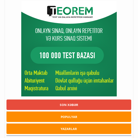
SON XƏBƏR
POPULYAR
YAZARLAR