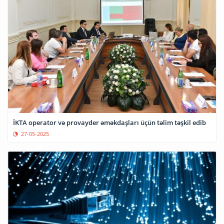
İKTA operator və provayder əməkdaşları üçün təlim təşkil edib
27-05-2025