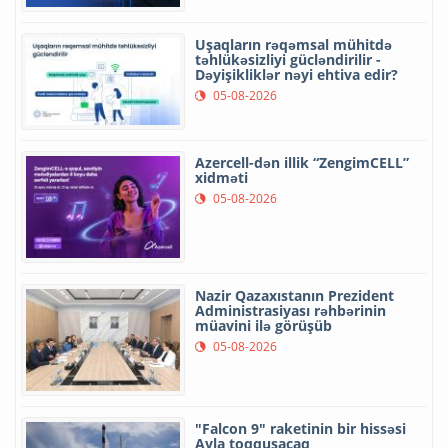
Uşaqların rəqəmsal mühitdə
təhlükəsizliyi gücləndirilir -
Dəyişikliklər nəyi ehtiva edir?
05-08-2026
Azercell-dən illik “ZengimCELL”
xidməti
05-08-2026
Nazir Qazaxıstanın Prezident
Administrasiyası rəhbərinin
müavini ilə görüşüb
05-08-2026
"Falcon 9" raketinin bir hissəsi
Ayla toqquşacaq