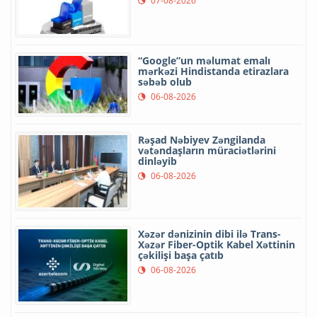
07-08-2026
“Google”un məlumat emalı
mərkəzi Hindistanda etirazlara
səbəb olub
06-08-2026
Rəşad Nəbiyev Zəngilanda
vətəndaşların müraciətlərini
dinləyib
06-08-2026
Xəzər dənizinin dibi ilə Trans-
Xəzər Fiber-Optik Kabel Xəttinin
çəkilişi başa çatıb
06-08-2026