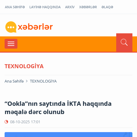
ANA SƏHİFƏ
LAYİHƏ HAQQINDA
ARXİV
XƏBƏRLƏR
ƏLAQƏ
TEXNOLOGİYA
Ana Səhifə
TEXNOLOGİYA
“Ookla”nın saytında İKTA haqqında
məqalə dərc olunub
08-10-2025
17:01