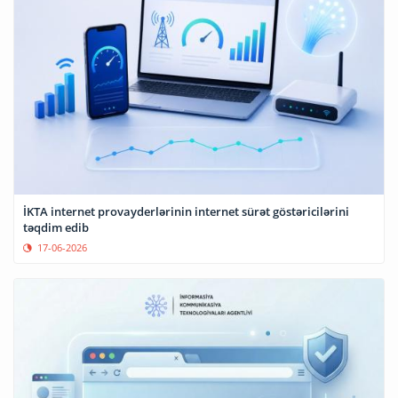
İKTA internet provayderlərinin internet sürət göstəricilərini
təqdim edib
17-06-2026