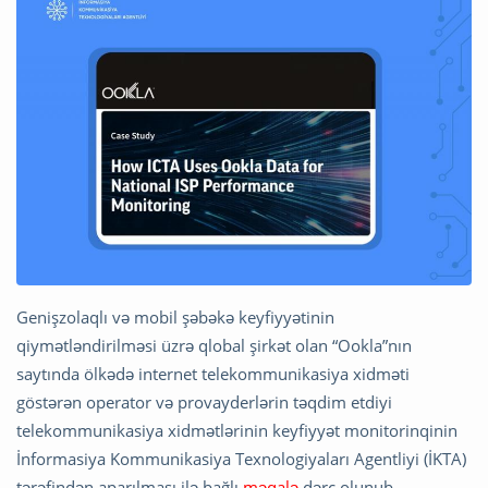
Genişzolaqlı və mobil şəbəkə keyfiyyətinin
qiymətləndirilməsi üzrə qlobal şirkət olan “Ookla”nın
saytında ölkədə internet telekommunikasiya xidməti
göstərən operator və provayderlərin təqdim etdiyi
telekommunikasiya xidmətlərinin keyfiyyət monitorinqinin
İnformasiya Kommunikasiya Texnologiyaları Agentliyi (İKTA)
tərəfindən aparılması ilə bağlı
məqalə
dərc olunub.