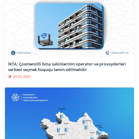
İKTA: Çoxmənzilli bina sakinlərinin operator və provayderləri
sərbəst seçmək hüququ təmin edilməlidir
20-02-2025