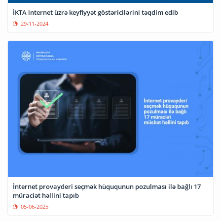
İKTA internet üzrə keyfiyyət göstəricilərini təqdim edib
29-11-2024
İnternet provayderi seçmək hüququnun pozulması ilə bağlı 17
müraciət həllini tapıb
05-06-2025