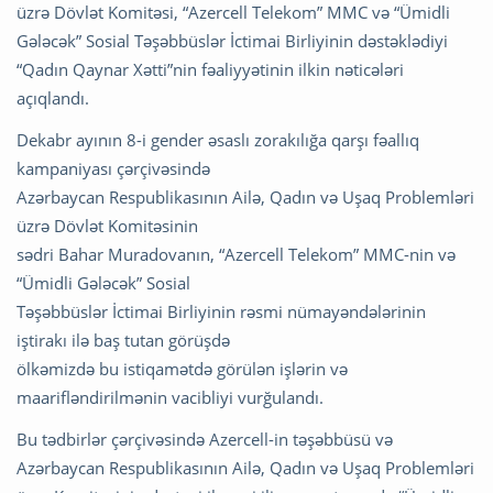
üzrə Dövlət Komitəsi, “Azercell Telekom” MMC və “Ümidli
Gələcək” Sosial Təşəbbüslər İctimai Birliyinin dəstəklədiyi
“Qadın Qaynar Xətti”nin fəaliyyətinin ilkin nəticələri
açıqlandı.
Dekabr ayının 8-i gender əsaslı zorakılığa qarşı fəallıq
kampaniyası çərçivəsində
Azərbaycan Respublikasının Ailə, Qadın və Uşaq Problemləri
üzrə Dövlət Komitəsinin
sədri Bahar Muradovanın, “Azercell Telekom” MMC-nin və
“Ümidli Gələcək” Sosial
Təşəbbüslər İctimai Birliyinin rəsmi nümayəndələrinin
iştirakı ilə baş tutan görüşdə
ölkəmizdə bu istiqamətdə görülən işlərin və
maarifləndirilmənin vacibliyi vurğulandı.
Bu tədbirlər çərçivəsində Azercell-in təşəbbüsü və
Azərbaycan Respublikasının Ailə, Qadın və Uşaq Problemləri