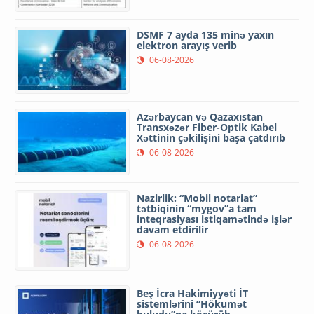
DSMF 7 ayda 135 minə yaxın
elektron arayış verib
06-08-2026
Azərbaycan və Qazaxıstan
Transxəzər Fiber-Optik Kabel
Xəttinin çəkilişini başa çatdırıb
06-08-2026
Nazirlik: “Mobil notariat”
tətbiqinin “mygov”a tam
inteqrasiyası istiqamətində işlər
davam etdirilir
06-08-2026
Beş İcra Hakimiyyəti İT
sistemlərini “Hökumət