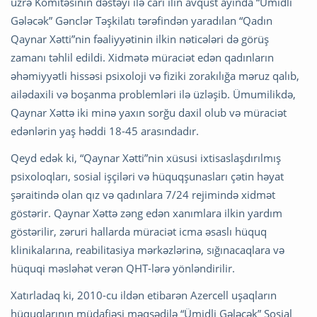
üzrə Komitəsinin dəstəyi ilə cari ilin avqust ayında “Ümidli
Gələcək” Gənclər Təşkilatı tərəfindən yaradılan “Qadın
Qaynar Xətti”nin fəaliyyətinin ilkin nəticələri də görüş
zamanı təhlil edildi. Xidmətə müraciət edən qadınların
əhəmiyyətli hissəsi psixoloji və fiziki zorakılığa məruz qalıb,
ailədaxili və boşanma problemləri ilə üzləşib. Ümumilikdə,
Qaynar Xəttə iki minə yaxın sorğu daxil olub və müraciət
edənlərin yaş həddi 18-45 arasındadır.
Qeyd edək ki, “Qaynar Xətti”nin xüsusi ixtisaslaşdırılmış
psixoloqları, sosial işçiləri və hüquqşunasları çətin həyat
şəraitində olan qız və qadınlara 7/24 rejimində xidmət
göstərir. Qaynar Xəttə zəng edən xanımlara ilkin yardım
göstərilir, zəruri hallarda müraciət icma əsaslı hüquq
klinikalarına, reabilitasiya mərkəzlərinə, sığınacaqlara və
hüquqi məsləhət verən QHT-lərə yönləndirilir.
Xatırladaq ki, 2010-cu ildən etibarən Azercell uşaqların
hüquqlarının müdafiəsi məqsədilə “Ümidli Gələcək” Sosial