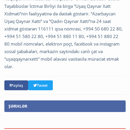
Təşəbbüslər İctimai Birliyi ilə birgə “Uşaq Qaynar Xətt
Xidməti”nin fəaliyyətinə də dəstək göstərir. “Azərbaycan
Uşaq Qaynar Xətti” və “Qadın Qaynar Xətti”nə 24 saat
xidmət göstərən 116111 qısa nömrəsi, +994 50 680 22 80,
+994 51 580 22 80, +994 51 880 11 80, +994 51 880 22
80 mobil nömrələri, elektron poçt, facebook və instagram
sosial şəbəkələri, mərkəzin saytındakı canlı çat və
“uşaqqaynarxetti” mobil əlavəsi vasitəsilə müraciət etmək
olar.
Paylaş
Tweet
ŞƏRHLƏR