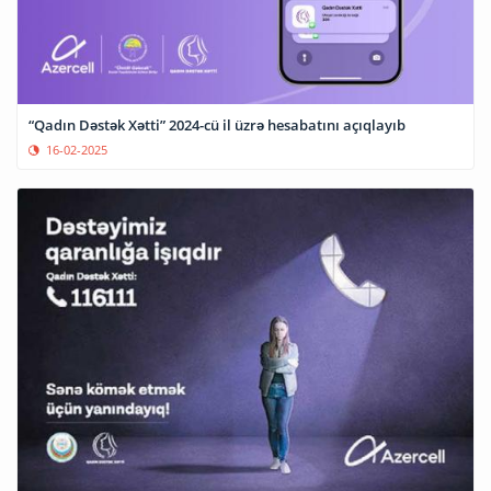
“Qadın Dəstək Xətti” 2024-cü il üzrə hesabatını açıqlayıb
16-02-2025