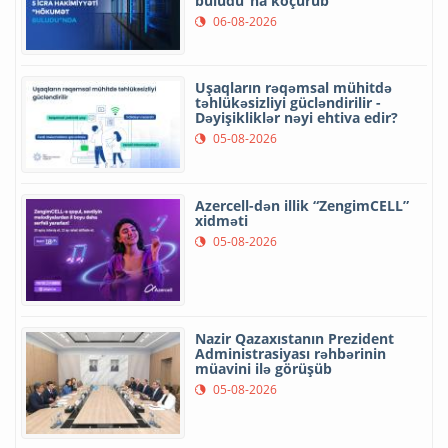
buludu”na köçürüb
06-08-2026
Uşaqların rəqəmsal mühitdə
təhlükəsizliyi gücləndirilir -
Dəyişikliklər nəyi ehtiva edir?
05-08-2026
Azercell-dən illik “ZengimCELL”
xidməti
05-08-2026
Nazir Qazaxıstanın Prezident
Administrasiyası rəhbərinin
müavini ilə görüşüb
05-08-2026