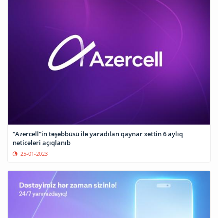
“Azercell”in təşəbbüsü ilə yaradılan qaynar xəttin 6 aylıq
nəticələri açıqlanıb
25-01-2023