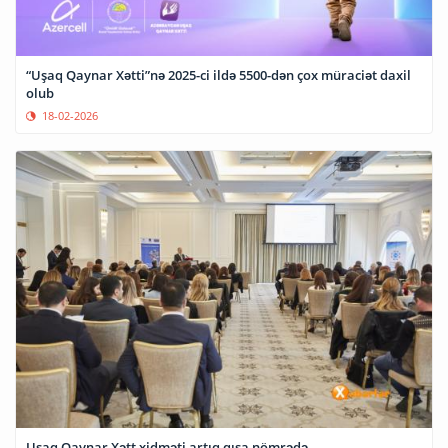
“Uşaq Qaynar Xətti”nə 2025-ci ildə 5500-dən çox müraciət daxil
olub
18-02-2026
Uşaq Qaynar Xətt xidməti artıq qısa nömrədə