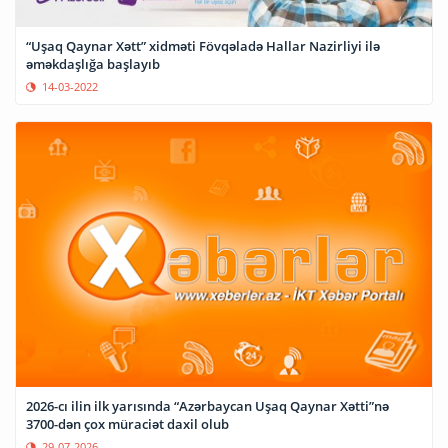
“Uşaq Qaynar Xətt” xidməti Fövqəladə Hallar Nazirliyi ilə
əməkdaşlığa başlayıb
14-03-2022
2026-cı ilin ilk yarısında “Azərbaycan Uşaq Qaynar Xətti”nə
3700-dən çox müraciət daxil olub
29-07-2026