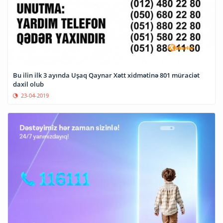
Bu ilin ilk 3 ayında Uşaq Qaynar Xətt xidmətinə 801 müraciət
daxil olub
23-04-2019