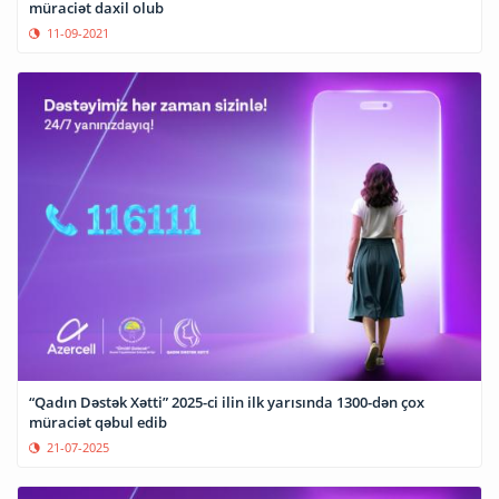
müraciət daxil olub
11-09-2021
“Qadın Dəstək Xətti” 2025-ci ilin ilk yarısında 1300-dən çox
müraciət qəbul edib
21-07-2025