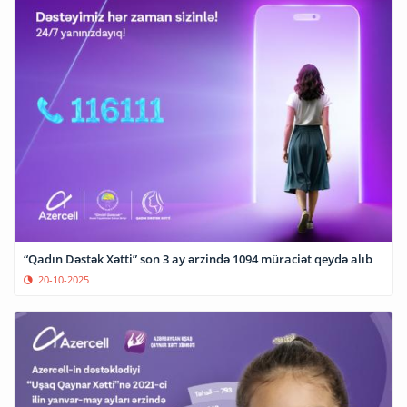
“Qadın Dəstək Xətti” son 3 ay ərzində 1094 müraciət qeydə alıb
20-10-2025