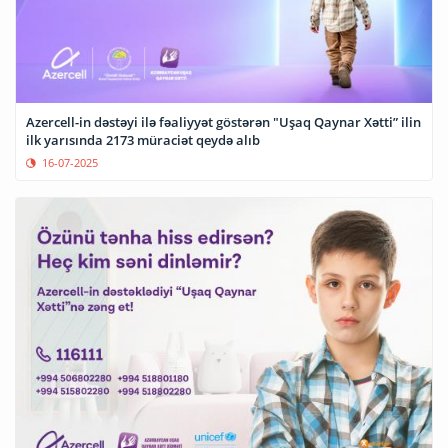
Azercell-in dəstəyi ilə fəaliyyət göstərən "Uşaq Qaynar Xətti” ilin
ilk yarısında 2173 müraciət qeydə alıb
16-07-2025