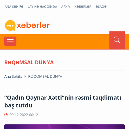
ANA SƏHİFƏ
LAYİHƏ HAQQINDA
ARXİV
XƏBƏRLƏR
ƏLAQƏ
RƏQƏMSAL DÜNYA
Ana Səhifə
RƏQƏMSAL DÜNYA
“Qadın Qaynar Xətti”nin rəsmi təqdimatı
baş tutdu
09-12-2022
00:12