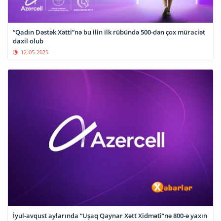
“Qadın Dəstək Xətti”nə bu ilin ilk rübündə 500-dən çox müraciət
daxil olub
12-05-2025
İyul-avqust aylarında “Uşaq Qaynar Xətt Xidməti”nə 800-ə yaxın