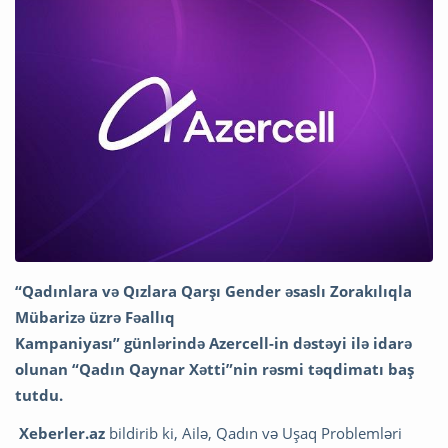
“Qadınlara və Qızlara Qarşı Gender əsaslı Zorakılıqla
Mübarizə üzrə Fəallıq
Kampaniyası” günlərində Azercell-in dəstəyi ilə idarə
olunan “Qadın Qaynar
Xətti”nin rəsmi təqdimatı baş
tutdu.
Xeberler.az
bildirib ki, Ailə, Qadın və Uşaq Problemləri