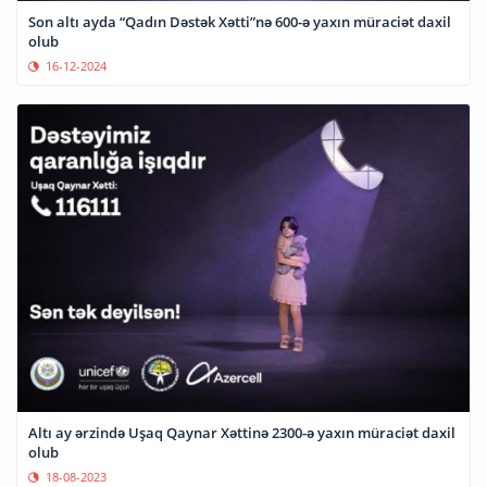
Son altı ayda “Qadın Dəstək Xətti”nə 600-ə yaxın müraciət daxil
olub
16-12-2024
Altı ay ərzində Uşaq Qaynar Xəttinə 2300-ə yaxın müraciət daxil
olub
18-08-2023