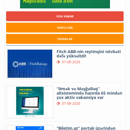
SON XƏBƏR
POPULYAR
YAZARLAR
Fitch ABB-nin reytinqini növbəti
dəfə yüksəltdi!
07-08-2026
“Əmək və Məşğulluq”
altsistemində hazırda 65 mindən
çox aktiv vakansiya var
07-08-2026
“Biletim.az” portalı üzərindən