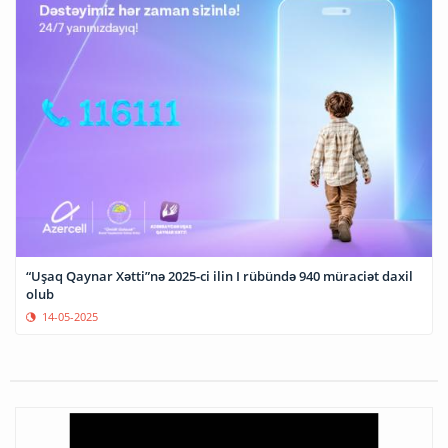
“Uşaq Qaynar Xətti”nə 2025-ci ilin I rübündə 940 müraciət daxil
olub
14-05-2025