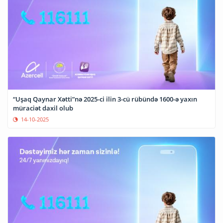
“Uşaq Qaynar Xətti”nə 2025-ci ilin 3-cü rübündə 1600-ə yaxın
müraciət daxil olub
14-10-2025