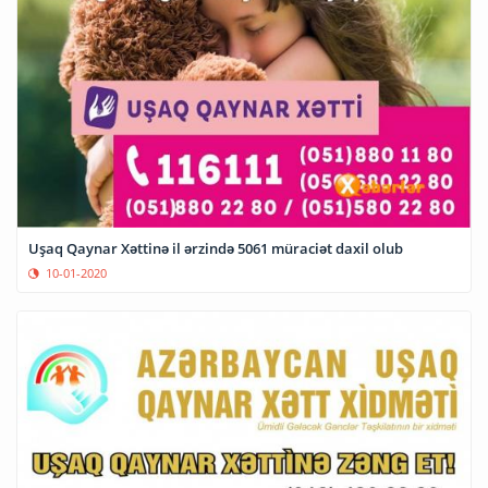
Uşaq Qaynar Xəttinə il ərzində 5061 müraciət daxil olub
10-01-2020