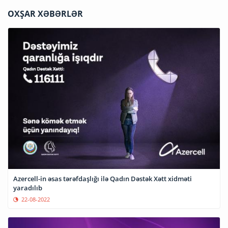
OXŞAR XƏBƏRLƏR
Azercell-in əsas tərəfdaşlığı ilə Qadın Dəstək Xətt xidməti
yaradılıb
22-08-2022