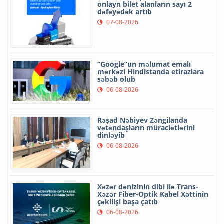
onlayn bilet alanların sayı 2
dəfəyədək artıb
07-08-2026
“Google”un məlumat emalı
mərkəzi Hindistanda etirazlara
səbəb olub
06-08-2026
Rəşad Nəbiyev Zəngilanda
vətəndaşların müraciətlərini
dinləyib
06-08-2026
Xəzər dənizinin dibi ilə Trans-
Xəzər Fiber-Optik Kabel Xəttinin
çəkilişi başa çatıb
06-08-2026