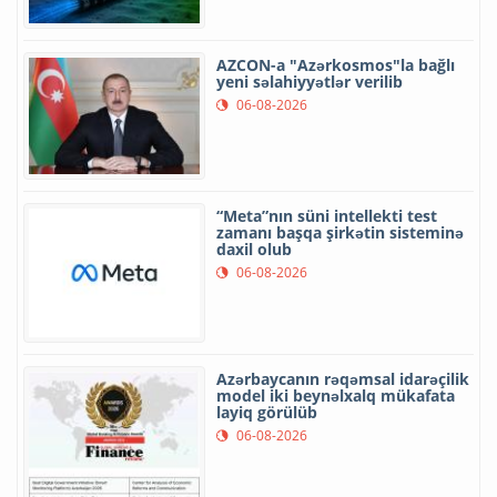
AZCON-a "Azərkosmos"la bağlı
yeni səlahiyyətlər verilib
06-08-2026
“Meta”nın süni intellekti test
zamanı başqa şirkətin sisteminə
daxil olub
06-08-2026
Azərbaycanın rəqəmsal idarəçilik
model iki beynəlxalq mükafata
layiq görülüb
06-08-2026