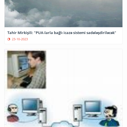
Tahir Mirkişili: "PUA-larla bağlı icazə sistemi sadələşdiriləcək"
23-10-2023