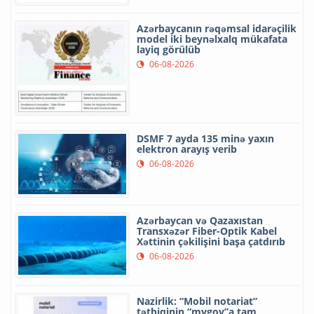
Azərbaycanın rəqəmsal idarəçilik
model iki beynəlxalq mükafata
layiq görülüb
06-08-2026
DSMF 7 ayda 135 minə yaxın
elektron arayış verib
06-08-2026
Azərbaycan və Qazaxıstan
Transxəzər Fiber-Optik Kabel
Xəttinin çəkilişini başa çatdırıb
06-08-2026
Nazirlik: “Mobil notariat”
tətbiqinin “mygov”a tam