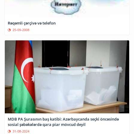
Rəqəmli çərçivə və telefon
25-09-2008
MDB PA Şurasının baş katibi: Azərbaycanda seçki öncəsində
sosial şəbəkələrdə qara piar mövcud deyil
31-08-2024