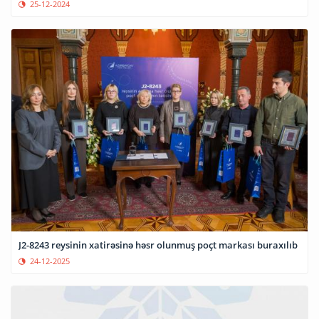
25-12-2024
J2-8243 reysinin xatirəsinə həsr olunmuş poçt markası buraxılıb
24-12-2025