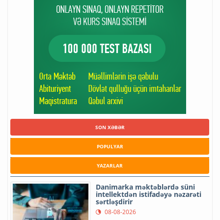
SON XƏBƏR
POPULYAR
YAZARLAR
Danimarka məktəblərdə süni
intellektdən istifadəyə nəzarəti
sərtləşdirir
08-08-2026