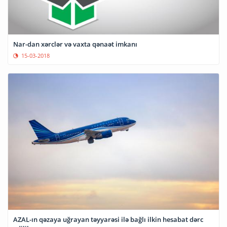
Nar-dan xərclər və vaxta qənaət imkanı
15-03-2018
AZAL-ın qəzaya uğrayan təyyarəsi ilə bağlı ilkin hesabat dərc