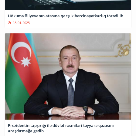
Hökumə Əliyevanın atasına qarşı kibercinayətkarlıq törədilib
18-01-2025
Prezidentin tapşırığı ilə dövlət rəsmiləri təyyarə qəzasını
araşdırmağa gedib