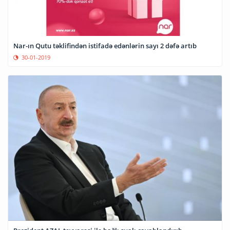
Nar-ın Qutu təklifindən istifadə edənlərin sayı 2 dəfə artıb
30-01-2019