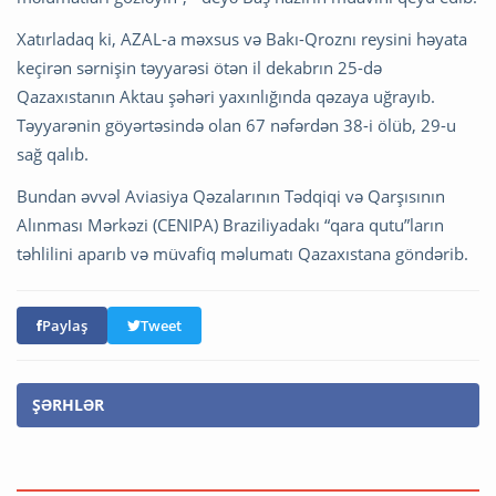
Xatırladaq ki, AZAL-a məxsus və Bakı-Qroznı reysini həyata
keçirən sərnişin təyyarəsi ötən il dekabrın 25-də
Qazaxıstanın Aktau şəhəri yaxınlığında qəzaya uğrayıb.
Təyyarənin göyərtəsində olan 67 nəfərdən 38-i ölüb, 29-u
sağ qalıb.
Bundan əvvəl Aviasiya Qəzalarının Tədqiqi və Qarşısının
Alınması Mərkəzi (CENIPA) Braziliyadakı “qara qutu”ların
təhlilini aparıb və müvafiq məlumatı Qazaxıstana göndərib.
Paylaş
Tweet
ŞƏRHLƏR