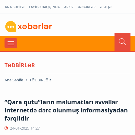
ANA SƏHİFƏ
LAYİHƏ HAQQINDA
ARXİV
XƏBƏRLƏR
ƏLAQƏ
TƏDBİRLƏR
Ana Səhifə
TƏDBİRLƏR
“Qara qutu”ların məlumatları əvvəllər
internetdə dərc olunmuş informasiyadan
fərqlidir
24-01-2025
14:27