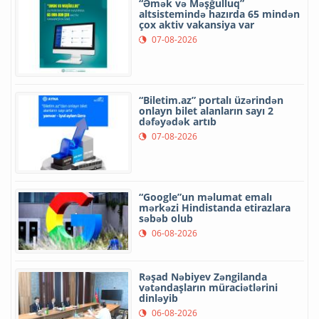
“Əmək və Məşğulluq”
altsistemində hazırda 65 mindən
çox aktiv vakansiya var
07-08-2026
“Biletim.az” portalı üzərindən
onlayn bilet alanların sayı 2
dəfəyədək artıb
07-08-2026
“Google”un məlumat emalı
mərkəzi Hindistanda etirazlara
səbəb olub
06-08-2026
Rəşad Nəbiyev Zəngilanda
vətəndaşların müraciətlərini
dinləyib
06-08-2026