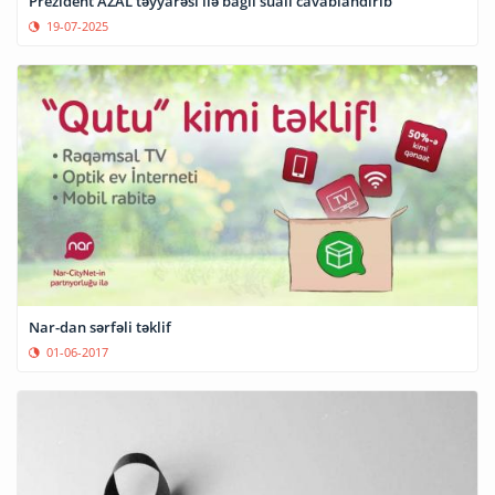
Prezident AZAL təyyarəsi ilə bağlı sualı cavablandırıb
19-07-2025
Nar-dan sərfəli təklif
01-06-2017