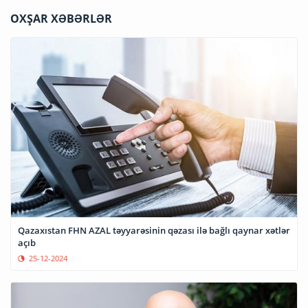
OXŞAR XƏBƏRLƏR
Qazaxıstan FHN AZAL təyyarəsinin qəzası ilə bağlı qaynar xətlər
açıb
25-12-2024