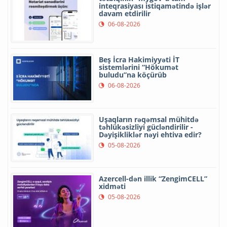
inteqrasiyası istiqamətində işlər
davam etdirilir
06-08-2026
Beş İcra Hakimiyyəti İT
sistemlərini “Hökumət
buludu”na köçürüb
06-08-2026
Uşaqların rəqəmsal mühitdə
təhlükəsizliyi gücləndirilir -
Dəyişikliklər nəyi ehtiva edir?
05-08-2026
Azercell-dən illik “ZengimCELL”
xidməti
05-08-2026