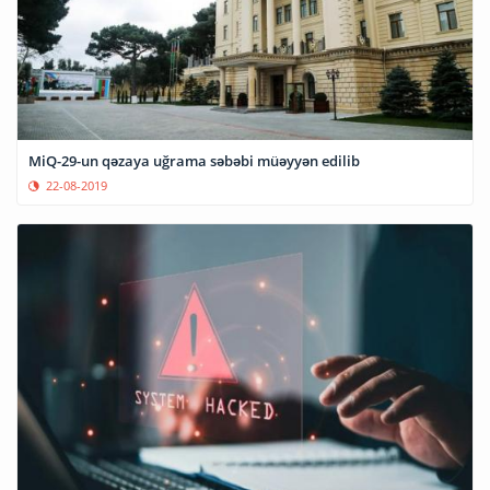
MiQ-29-un qəzaya uğrama səbəbi müəyyən edilib
22-08-2019