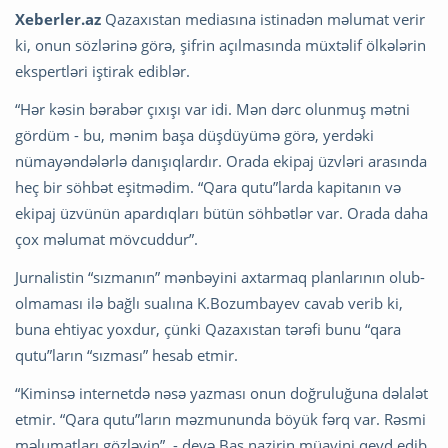
Xeberler.az
Qazaxıstan mediasına istinadən məlumat verir
ki, onun sözlərinə görə, şifrin açılmasında müxtəlif ölkələrin
ekspertləri iştirak ediblər.
“Hər kəsin bərabər çıxışı var idi. Mən dərc olunmuş mətni
gördüm - bu, mənim başa düşdüyümə görə, yerdəki
nümayəndələrlə danışıqlardır. Orada ekipaj üzvləri arasında
heç bir söhbət eşitmədim. “Qara qutu”larda kapitanın və
ekipaj üzvünün apardıqları bütün söhbətlər var. Orada daha
çox məlumat mövcuddur”.
Jurnalistin “sızmanın” mənbəyini axtarmaq planlarının olub-
olmaması ilə bağlı sualına K.Bozumbayev cavab verib ki,
buna ehtiyac yoxdur, çünki Qazaxıstan tərəfi bunu “qara
qutu”ların “sızması” hesab etmir.
“Kiminsə internetdə nəsə yazması onun doğruluğuna dəlalət
etmir. “Qara qutu”ların məzmununda böyük fərq var. Rəsmi
məlumatları gözləyin”, - deyə Baş nazirin müavini qeyd edib.