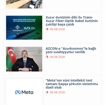
Xəzər dənizinin dibi ilə Trans-
Xəzər Fiber-Optik Kabel Xəttinin
çəkilişi başa çatıb
06-08-2026
AZCON-a "Azərkosmos"la bağlı
yeni səlahiyyətlər verilib
06-08-2026
“Meta”nın süni intellekti test
zamanı başqa şirkətin sisteminə
daxil olub
06-08-2026