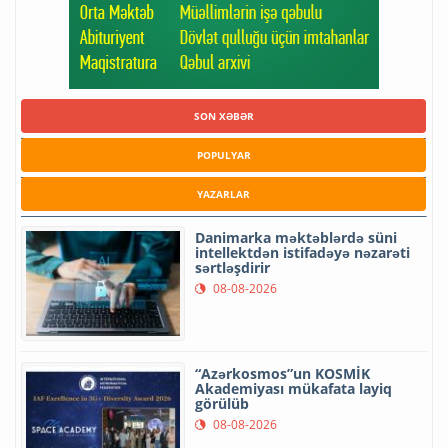
SON XƏBƏR
POPULYAR
YAZARLAR
Danimarka məktəblərdə süni
intellektdən istifadəyə nəzarəti
sərtləşdirir
08-08-2026
“Azərkosmos”un KOSMİK
Akademiyası mükafata layiq
görülüb
08-08-2026