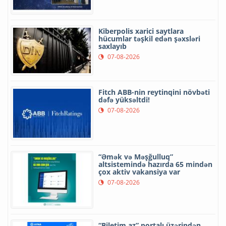
Kiberpolis xarici saytlara
hücumlar təşkil edən şəxsləri
saxlayıb
07-08-2026
Fitch ABB-nin reytinqini növbəti
dəfə yüksəltdi!
07-08-2026
“Əmək və Məşğulluq”
altsistemində hazırda 65 mindən
çox aktiv vakansiya var
07-08-2026
“Biletim.az” portalı üzərindən