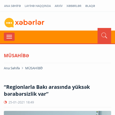
ANA SƏHİFƏ
LAYİHƏ HAQQINDA
ARXİV
XƏBƏRLƏR
ƏLAQƏ
MÜSAHİBƏ
Ana Səhifə
MÜSAHİBƏ
“Regionlarla Bakı arasında yüksək
bərabərsizlik var”
25-01-2021
18:49