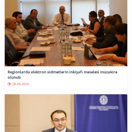
Regionlarda elektron xidmətlərin inkişafı məsələsi müzakirə
olunub
28-06-2016