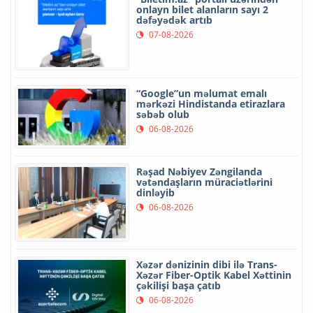
onlayn bilet alanların sayı 2
dəfəyədək artıb
07-08-2026
“Google”un məlumat emalı
mərkəzi Hindistanda etirazlara
səbəb olub
06-08-2026
Rəşad Nəbiyev Zəngilanda
vətəndaşların müraciətlərini
dinləyib
06-08-2026
Xəzər dənizinin dibi ilə Trans-
Xəzər Fiber-Optik Kabel Xəttinin
çəkilişi başa çatıb
06-08-2026