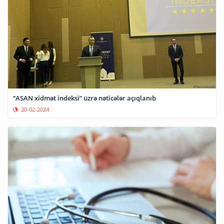
“ASAN xidmət indeksi” üzrə nəticələr açıqlanıb
20-02-2024