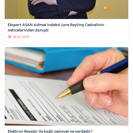
Ekspert ASAN xidmət indeksi üzrə Reytinq Cədvəlinin
nəticələrindən danışdı
28-01-2019
Elektron Reyestr ilə bağlı vəziyyət nə yerdədir?