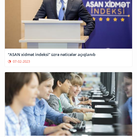
“ASAN xidmət indeksi” üzrə nəticələr açıqlanıb
07-02-2023