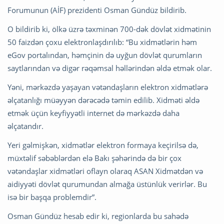
Forumunun (AİF) prezidenti Osman Gündüz bildirib.
O bildirib ki, ölkə üzrə təxminən 700-dək dövlət xidmətinin
50 faizdən çoxu elektronlaşdırılıb: “Bu xidmətlərin həm
eGov portalından, həmçinin də uyğun dövlət qurumların
saytlarından və digər rəqəmsal həllərindən əldə etmək olar.
Yəni, mərkəzdə yaşayan vətəndaşların elektron xidmətlərə
əlçatanlığı müəyyən dərəcədə təmin edilib. Xidməti əldə
etmək üçün keyfiyyətli internet də mərkəzdə daha
əlçatandır.
Yeri gəlmişkən, xidmətlər elektron formaya keçirilsə də,
müxtəlif səbəblərdən elə Bakı şəhərində də bir çox
vətəndaşlar xidmətləri oflayn olaraq ASAN Xidmətdən və
aidiyyəti dövlət qurumundan almağa üstünlük verirlər. Bu
isə bir başqa problemdir”.
Osman Gündüz hesab edir ki, regionlarda bu sahədə