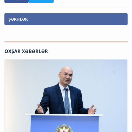
ŞƏRHLƏR
OXŞAR XƏBƏRLƏR