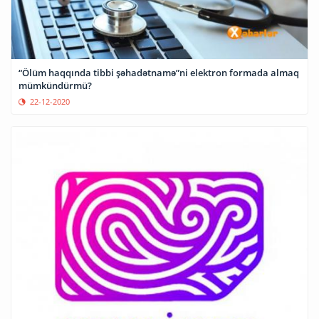
“Ölüm haqqında tibbi şəhadətnamə”ni elektron formada almaq
mümkündürmü?
22-12-2020