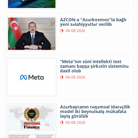
AZCON-a "Azərkosmos"la bağlı
yeni səlahiyyətlər verilib
06-08-2026
“Meta”nın süni intellekti test
zamanı başqa şirkətin sisteminə
daxil olub
06-08-2026
Azərbaycanın rəqəmsal idarəçilik
model iki beynəlxalq mükafata
layiq görülüb
06-08-2026