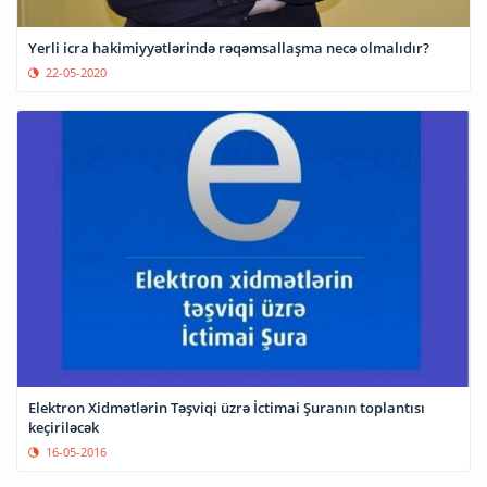
Yerli icra hakimiyyətlərində rəqəmsallaşma necə olmalıdır?
22-05-2020
Elektron Xidmətlərin Təşviqi üzrə İctimai Şuranın toplantısı
keçiriləcək
16-05-2016