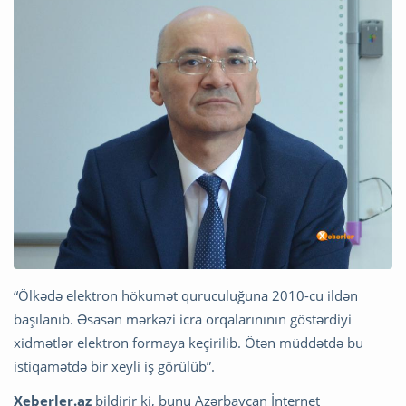
“Ölkədə elektron hökumət quruculuğuna 2010-cu ildən
başılanıb. Əsasən mərkəzi icra orqalarınının göstərdiyi
xidmətlər elektron formaya keçirilib. Ötən müddətdə bu
istiqamətdə bir xeyli iş görülüb”.
Xeberler.az
bildirir ki, bunu Azərbaycan İnternet