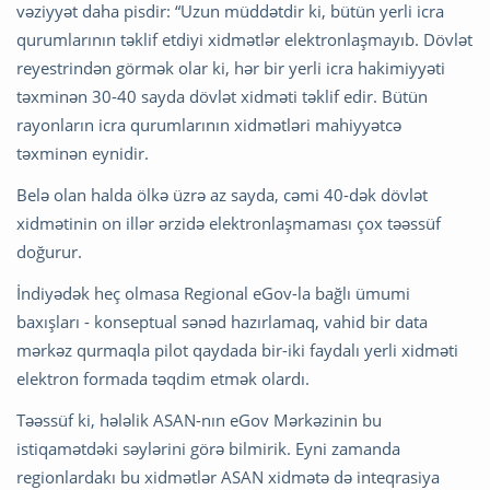
vəziyyət daha pisdir: “Uzun müddətdir ki, bütün yerli icra
qurumlarının təklif etdiyi xidmətlər elektronlaşmayıb. Dövlət
reyestrindən görmək olar ki, hər bir yerli icra hakimiyyəti
təxminən 30-40 sayda dövlət xidməti təklif edir. Bütün
rayonların icra qurumlarının xidmətləri mahiyyətcə
təxminən eynidir.
Belə olan halda ölkə üzrə az sayda, cəmi 40-dək dövlət
xidmətinin on illər ərzidə elektronlaşmaması çox təəssüf
doğurur.
İndiyədək heç olmasa Regional eGov-la bağlı ümumi
baxışları - konseptual sənəd hazırlamaq, vahid bir data
mərkəz qurmaqla pilot qaydada bir-iki faydalı yerli xidməti
elektron formada təqdim etmək olardı.
Təəssüf ki, hələlik ASAN-nın eGov Mərkəzinin bu
istiqamətdəki səylərini görə bilmirik. Eyni zamanda
regionlardakı bu xidmətlər ASAN xidmətə də inteqrasiya