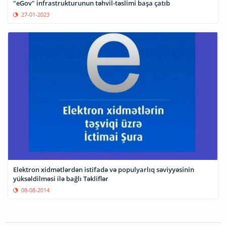
"eGov" infrastrukturunun təhvil-təslimi başa çatıb
27-01-2023
Elektron xidmətlərdən istifadə və populyarlıq səviyyəsinin
yüksəldilməsi ilə bağlı Təkliflər
08-08-2014