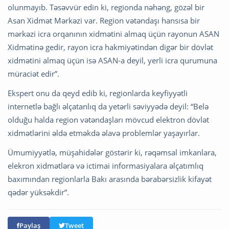
olunmayıb. Təsəvvür edin ki, regionda nəhəng, gözəl bir
Asan Xidmət Mərkəzi var. Region vətəndaşı hansısa bir
mərkəzi icra orqanının xidmətini almaq üçün rayonun ASAN
Xidmətinə gedir, rayon icra hakmiyətindən digər bir dövlət
xidmətini almaq üçün isə ASAN-a deyil, yerli icra qurumuna
müraciət edir”.
Ekspert onu da qeyd edib ki, regionlarda keyfiyyətli
internetlə bağlı əlçatanlıq da yetərli səviyyədə deyil: “Belə
olduğu halda region vətəndaşları mövcud elektron dövlət
xidmətlərini əldə etməkdə əlavə problemlər yaşayırlar.
Ümumiyyətlə, müşahidələr göstərir ki, rəqəmsal imkanlara,
elekron xidmətlərə və ictimai informasiyalara əlçatımlıq
baxımından regionlarla Bakı arasında bərabərsizlik kifayət
qədər yüksəkdir”.
Paylaş
Tweet