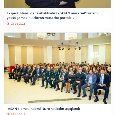
Ekspert: Hansı daha effektivdir? - “ASAN müraciət” sistemi,
yoxsa Şamaxı “Elektron müraciət portalı” ?
23-08-2021
“ASAN xidmət indeksi” üzrə nəticələr açıqlanıb
28-11-2019