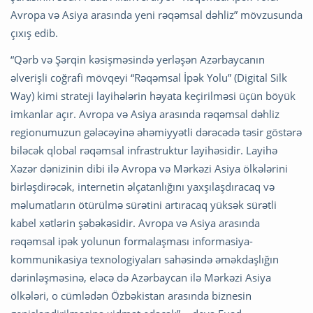
Avropa və Asiya arasında yeni rəqəmsal dəhliz” mövzusunda
çıxış edib.
“Qərb və Şərqin kəsişməsində yerləşən Azərbaycanın
əlverişli coğrafi mövqeyi “Rəqəmsal İpək Yolu” (Digital Silk
Way) kimi strateji layihələrin həyata keçirilməsi üçün böyük
imkanlar açır. Avropa və Asiya arasında rəqəmsal dəhliz
regionumuzun gələcəyinə əhəmiyyətli dərəcədə təsir göstərə
biləcək qlobal rəqəmsal infrastruktur layihəsidir. Layihə
Xəzər dənizinin dibi ilə Avropa və Mərkəzi Asiya ölkələrini
birləşdirəcək, internetin əlçatanlığını yaxşılaşdıracaq və
məlumatların ötürülmə sürətini artıracaq yüksək sürətli
kabel xətlərin şəbəkəsidir. Avropa və Asiya arasında
rəqəmsal ipək yolunun formalaşması informasiya-
kommunikasiya texnologiyaları sahəsində əməkdaşlığın
dərinləşməsinə, eləcə də Azərbaycan ilə Mərkəzi Asiya
ölkələri, o cümlədən Özbəkistan arasında biznesin