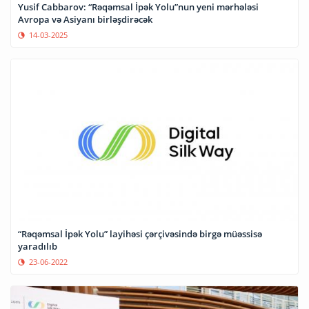
Yusif Cabbarov: “Rəqəmsal İpək Yolu”nun yeni mərhələsi
Avropa və Asiyanı birləşdirəcək
14-03-2025
“Rəqəmsal İpək Yolu” layihəsi çərçivəsində birgə müəssisə
yaradılıb
23-06-2022