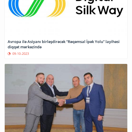
Avropa ilə Asiyanı birləşdirəcək “Rəqəmsal İpək Yolu” layihəsi
diqqət mərkəzində
09-10-2023