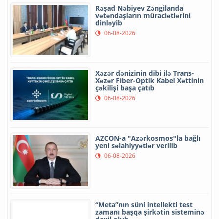
Rəşad Nəbiyev Zəngilanda
vətəndaşların müraciətlərini
dinləyib
06-08-2026
Xəzər dənizinin dibi ilə Trans-
Xəzər Fiber-Optik Kabel Xəttinin
çəkilişi başa çatıb
06-08-2026
AZCON-a "Azərkosmos"la bağlı
yeni səlahiyyətlər verilib
06-08-2026
“Meta”nın süni intellekti test
zamanı başqa şirkətin sisteminə