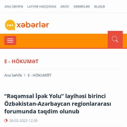
ANA SƏHİFƏ
LAYİHƏ HAQQINDA
ARXİV
XƏBƏRLƏR
ƏLAQƏ
E - HÖKUMƏT
Ana Səhifə
E - HÖKUMƏT
“Rəqəmsal İpək Yolu” layihəsi birinci
Özbəkistan-Azərbaycan regionlararası
forumunda təqdim olunub
28-02-2023
12:39