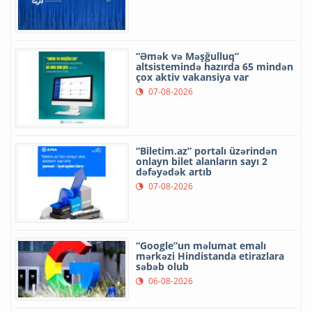
“Əmək və Məşğulluq”
altsistemində hazırda 65 mindən
çox aktiv vakansiya var
07-08-2026
“Biletim.az” portalı üzərindən
onlayn bilet alanların sayı 2
dəfəyədək artıb
07-08-2026
“Google”un məlumat emalı
mərkəzi Hindistanda etirazlara
səbəb olub
06-08-2026