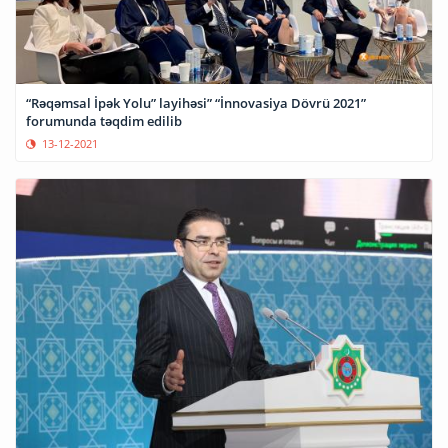
“Rəqəmsal İpək Yolu” layihəsi” “İnnovasiya Dövrü 2021”
forumunda təqdim edilib
13-12-2021