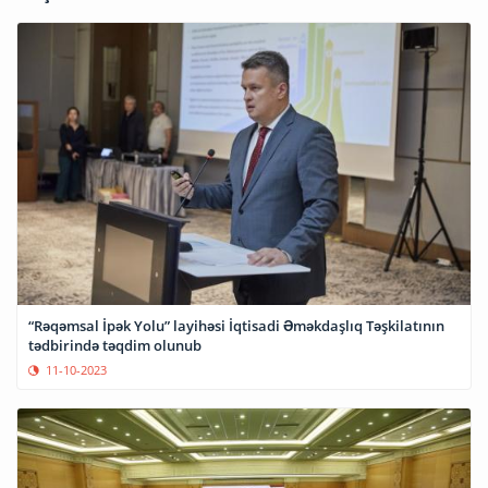
“Rəqəmsal İpək Yolu” layihəsi İqtisadi Əməkdaşlıq Təşkilatının
tədbirində təqdim olunub
11-10-2023