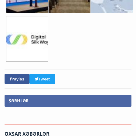
Paylaş
Tweet
ŞƏRHLƏR
OXŞAR XƏBƏRLƏR