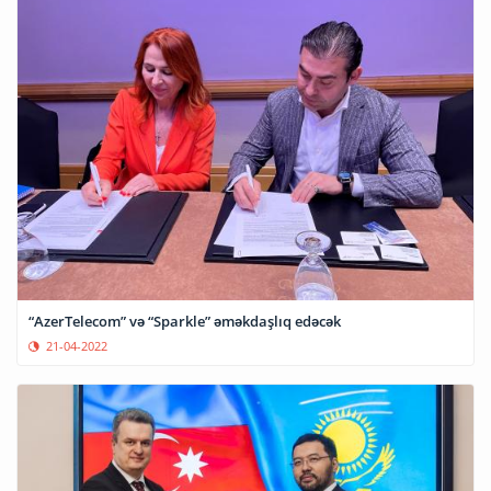
“AzerTelecom” və “Sparkle” əməkdaşlıq edəcək
21-04-2022