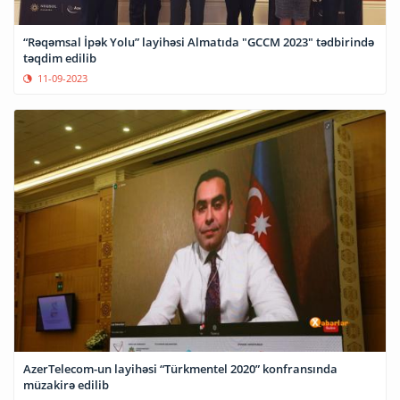
“Rəqəmsal İpək Yolu” layihəsi Almatıda "GCCM 2023" tədbirində
təqdim edilib
11-09-2023
AzerTelecom-un layihəsi “Türkmentel 2020” konfransında
müzakirə edilib