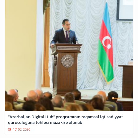
“Azerbaijan Digital Hub” proqramının rəqəmsal iqtisadiyyat
quruculuğuna töhfəsi müzakirə olunub
17-02-2020