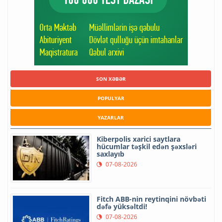
SON XƏBƏR
POPULYAR
YAZARLAR
Kiberpolis xarici saytlara
hücumlar təşkil edən şəxsləri
saxlayıb
07-08-2026
Fitch ABB-nin reytinqini növbəti
dəfə yüksəltdi!
07-08-2026