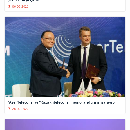
06-08-2026
“AzerTelecom” və “Kazakhtelecom” memorandum imzalayıb
28-09-2022