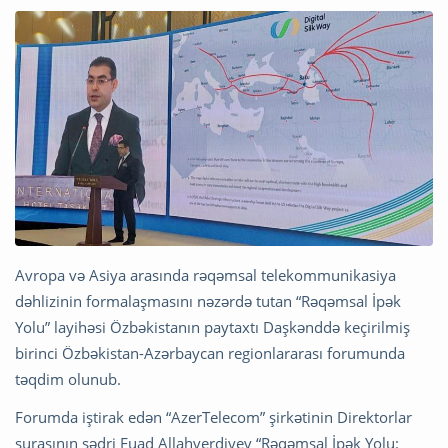
Avropa və Asiya arasında rəqəmsal telekommunikasiya
dəhlizinin formalaşmasını nəzərdə tutan “Rəqəmsal İpək
Yolu” layihəsi Özbəkistanın paytaxtı Daşkənddə keçirilmiş
birinci Özbəkistan-Azərbaycan regionlararası forumunda
təqdim olunub.
Forumda iştirak edən “AzerTelecom” şirkətinin Direktorlar
şurasının sədri Fuad Allahverdiyev “Rəqəmsal İpək Yolu: