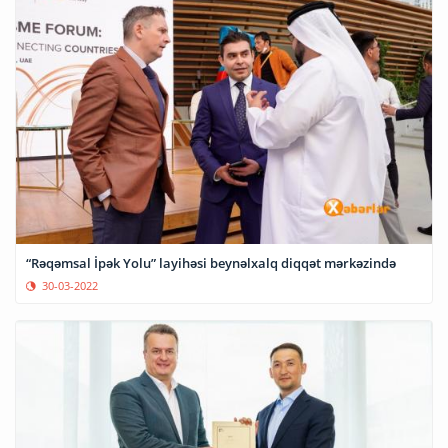
“Rəqəmsal İpək Yolu” layihəsi beynəlxalq diqqət mərkəzində
30-03-2022