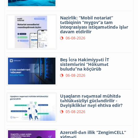
Nazirlik: “Mobil notariat”
tətbiqinin “mygov”a tam
inteqrasiyası istiqamətində işlər
davam etdirilir
06-08-2026
Beş İcra Hakimiyyəti İT
sistemlərini “Hökumət
buludu”na köçürüb
06-08-2026
Uşaqların rəqəmsal mühitdə
təhlükəsizliyi gücləndirilir -
Dəyişikliklər nəyi ehtiva edir?
05-08-2026
Azercell-dən illik “ZengimCELL”
xidməti