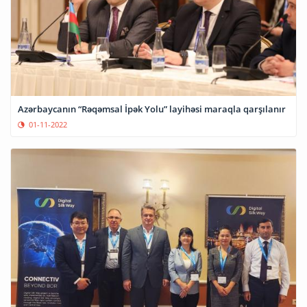
Azərbaycanın “Rəqəmsal İpək Yolu” layihəsi maraqla qarşılanır
01-11-2022