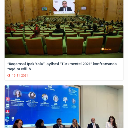
“Rəqəmsal İpək Yolu” layihəsi “Türkmentel 2021” konfransında
təqdim edilib
15-11-2021