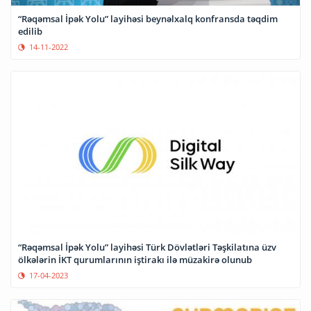
“Rəqəmsal İpək Yolu” layihəsi beynəlxalq konfransda təqdim
edilib
14-11-2022
“Rəqəmsal İpək Yolu” layihəsi Türk Dövlətləri Təşkilatına üzv
ölkələrin İKT qurumlarının iştirakı ilə müzakirə olunub
17-04-2023