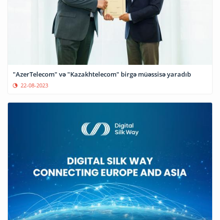
"AzerTelecom" və "Kazakhtelecom" birgə müəssisə yaradıb
22-08-2023