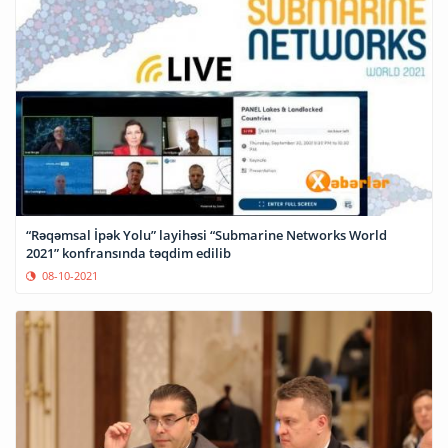
“Rəqəmsal İpək Yolu” layihəsi “Submarine Networks World
2021” konfransında təqdim edilib
08-10-2021