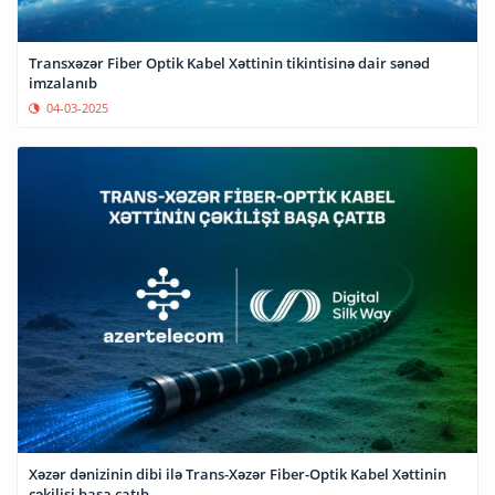
Transxəzər Fiber Optik Kabel Xəttinin tikintisinə dair sənəd
imzalanıb
04-03-2025
Xəzər dənizinin dibi ilə Trans-Xəzər Fiber-Optik Kabel Xəttinin
çəkilişi başa çatıb