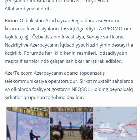
genişləndirilməsinə xidmət edəcək”, - deyə Fuad
Allahverdiyev bildirib.
Birinci Özbəkistan-Azərbaycan Regionlararası Forumu
İxracın və İnvestisiyaların Təşviqi Agentliyi - AZPROMO-nun
təşkilatçılığı, Özbəkistanın İnvestisiya, Sənaye və Ticarət
Nazirliyi və Azərbaycanın İqtisadiyyat Nazirliyinin dəstəyi ilə
keçirilib. Forumda hər iki ölkənin rəsmiləri, iqtisadiyyatın
müxtəlif sahələrində çalışan sahibkarlar iştirak ediblər.
AzerTelecom Azərbaycanın aparıcı topdansatış
telekommunikasiya operatorudur. Şirkət müxtəlif sahələrdə
və ölkələrdə fəaliyyət göstərən NEQSOL Holding beynəlxalq
şirkətlər qrupunun tərkibinə daxildir.